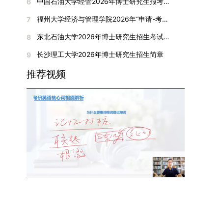
间初步定于2026年1月6日（星期二）下午，具体
中国石油大学经管2026年博士研究生报考通知
6
复试成绩按百分制计算，笔试与面试成绩各占
入实验室科研阶段后，由苏州实验室统筹安排住
在国内核心期刊发表的论文：需上传论文全文扫描
快布局新兴交叉学科，推动学科专业体系动态优
时段划分如下：（1）笔试时段：14:30—15:30，
50%，计算公式为：复试成绩 = (笔试成绩 + 面试
宿。（四）未尽事宜参照上海交通大学2026年博
福州大学经济与管理学院2026年“申请-考核”制招收攻读博士学位研究生相关要求
7
件；3. 已收到正式录用通知但尚未刊发的论文：
化。（三）深化科教融合与协同育人学校与高水平
时长60分钟；（2）面试时段：15:50—17:50，时
成绩) ÷ 2。复试成绩低于60分者不予录取。同等
士研究生招生章程及相关细则执行。相关推荐：上
需提交包含明确卷期号的录用通知原件及论文录用
科研机构共建联合培养平台，打破传统院系壁垒，
长120分钟。若因报名人数调整或其他特殊情况需
东北石油大学2026年博士研究生招生考试实施细则
8
学力考生复试期间须加试两门本专业硕士学位主干
海市复旦大学MBA 华东理工大学MBA 浙江省
稿。（二）科研奖励、专利及专著登记细则科研奖
促进科研资源与人才培养深度融合，提升研究生的
变更时间，学院将通过官方渠道提前通知所有考
课程，考试形式为笔试，具体科目见复试通知。4.
浙江工业大学MBA
长沙理工大学2026年博士研究生招生简章
9
励与专著（含软件著作权、学术专著）需已正式获
科研创新能力与实践能力。三、深化培养模式改
生。3. 复试地点安排本次复试的举办地点为海南
思想政治与品德考核复试期间将同步进行思想政治
得或出版，专利成果可包括处于申请中、已受理及
革，提升研究生教育质量西南林业大学将教育、科
大学观澜湖校区。考虑到最终报名人数可能影响考
推荐视频
素质和品德考核，重点考察考生的政治态度、道德
已授权三种状态。研究生需通过系统“科研成果信
技、人才协同发展的理念贯穿研究生培养全过程，
场设置，具体的笔试教室与面试房间将在报名结束
品质、诚信状况、遵纪守法表现等。拟录取名单确
息维护”菜单进行填报，每一项成果对应的所有证
着力提升人才自主培养质量。学校实行学术学位与
后，通过学院官网或班级通知等方式另行公布，请
定后，学院将向考生所在单位调取人事档案及现实
明材料均需整合为单个PDF文件上传。各类成果附
专业学位研究生分类培养，优化前者课程体系的理
考生密切关注。4. 综合成绩核算与录取规则考生
表现材料进行复核。考核不合格者不予录取。四、
件材料要求如下：1. 科研奖励及竞赛获奖：仅限省
论深度，强化后者课程的应用性与实践性。在产教
的最终综合成绩采用“初试+复试”加权计算方式，
录取办法1.考生总成绩由材料评议成绩和复试成绩
部级及以上级别奖励，需上传包含获奖者姓名的荣
融合方面，学校出台《科技小院管理办法》《研究
其中学校统一初试成绩占比50%，学院复试总成绩
加权得出，具体计算公式为：总成绩 = 材料评议
誉证书或奖状彩色扫描件；2. 学术专著：需上传
生联合培养基地建设管理办法》等文件，明确产学
占比50%。综合成绩核算完成后，将按分数从高到
成绩 × 50% + 复试成绩 × 50%。2.录取工作坚
封面、编者信息页、目录及封底的完整扫描件；3.
研一体化培养定位。目前已建成8个省级科技小
低进行排序，需要特别注意的是，初试成绩未达到
持“全面衡量、择优录取、保证质量、宁缺毋滥”原
国家授权专利：包括发明专利、实用新型专利、外
院，其中2个获省级专项资金支持。专业学位案例
及格线的考生，将不纳入排名范围。录取工作将严
则，根据招生计划、考生总成绩、思想政治表现及
观设计专利，需上传专利受理通知书及授权证书的
库建设成效显著，1个项目入选教育部主题案例
格按照学院自主选择专业的计划名额，从排名靠前
身心健康状况等因素确定拟录取名单。3.拟录取考
彩色扫描件。（三）学科竞赛登记细则仅统计研究
库，“十四五”以来获批省级案例库项目70余项、省
的考生中依次录取。若出现综合成绩相同的情况，
生须在规定时间内提交符合要求的体检报告（二级
生作为竞赛团队负责人，参与学科竞赛（文艺、体
级优质课程近50门。2025年，学校专项投入60余
将按以下顺序进行成绩比对，确定最终录取名次：
甲等及以上医院或四川大学校医院出具），体检标
育类竞赛除外）并获得省部级三等奖及以上奖励的
万元设立研究生科研创新基金，支持学生开展前沿
第一步比对初试科目中“高等数学B”的成绩，成绩
准按教育部及学校相关规定执行。4.拟录取名单经
成果，研究生需在系统“学科竞赛信息维护”菜单完