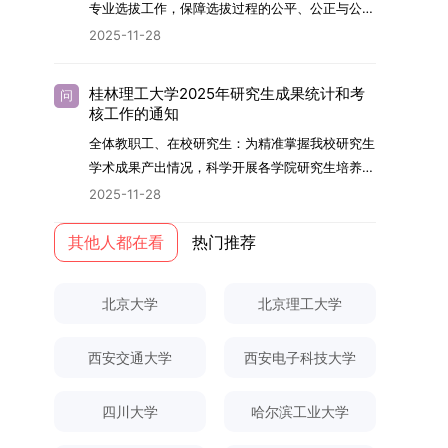
够担当民族复兴大任的高素质人才。（一）强化思
专业选拔工作，保障选拔过程的公平、公正与公
用成果分级方案》认定）；②作为主要完成人获
文选题为《加入合作社对茶农绿色生产行为的影响
的，将获发上海交通大学博士研究生毕业证书并授
想政治教育与导师队伍建设学校以党建引领为核
开，依据《海南大学普通本科学生自主选择专业管
得省部级二等奖及以上科研成果奖励（以证书为
2025-11-28
研究》，该研究立足于茶农生产经营实际，围
予博士学位。四、项目特色与支持条件（一）高水
心，将思想政治教育贯穿研究生培养全过程。通过
理办法》（海大党政办[2024]54号）及《关于做
准），其中一等奖要求排名前五，二等奖要求排名
绕“认知—采纳—转型—收益”这一主线，深入剖析
平科研平台学生可参与国家重大科研项目，接触材
修订导师立德树人职责实施细则，明确导师在研究
好2025-2026学年第1学期自主选择专业选拔考核
前三。（二）网上报名及缴费报名及缴费统一在网
合作社及其利益联结机制对茶农采纳绿色生产技术
料领域大科学装置与人工智能辅助研发平台，获得
桂林理工大学2025年研究生成果统计和考
问
生成长中的关键角色，推动形成以德为先、科研报
准备工作的通知》（海大本[2025]17号）两份核
上进行，时间为2025年11月27日上午9:00至
核工作的通知
行为的影响路径，不仅深化了合作社推动农业绿色
前沿科研训练条件。（二）优质导师资源由包括院
国的育人氛围。在加强学术规范和学风建设方面，
心文件精神，结合我院学科建设特点与教学管理实
2025年12月17日晚上10:00。考生须提前认真阅
转型的理论认识，也促进了农业经济学与生态学相
士在内的资深科研人员组成导师团队，提供高水平
全体教职工、在校研究生：为精准掌握我校研究生
学校持续开展学术诚信教育，营造风清气正的学术
际情况，特制定本实施方案。一、组建选拔工作专
读学校及学院发布的招生章程、简章及专业目录，
关研究的交叉融合，为促进茶农增收、服务双碳目
学术指导，并支持参与国际化学术交流。（三）优
学术成果产出情况，科学开展各学院研究生培养质
环境。（二）完善“五育并举”育人机制学校系统推
项领导小组为统筹推进自主选择专业选拔全流程工
按规定完成报名及缴费。逾期未完成视为自动放
标实现以及全面推进乡村振兴战略提供了有益参
厚奖助待遇提供具有竞争力的助研津贴与生活补
量评估工作，进一步推进研究生成果管理的规范
进德育、智育、体育、美育和劳育有机融合，构建
2025-11-28
作，确保各项环节有序落地，学院专门成立选拔工
弃。（三）申请材料提交符合报考条件的考生，需
考。二、答辩过程与主要内容（一）论文主要内容
助，保障学生潜心学业与研究。（四）畅通发展渠
化、制度化与信息化建设，现就2025年度研究生
全面发展的育人体系。通过课程教学、科研训练、
作领导小组。二、明确报名准入条件本次自主选择
下载并填写《博士入学申请材料自查表》，按要求
与框架文枚博士的论文聚焦茶农参与合作社这一现
道在培养过程中表现优异者，毕业后可优先获得苏
成果统计、审核及考核相关事宜通知如下：一、成
其他人都在看
热门推荐
社会实践等多种途径，提升研究生的综合素质，培
专业选拔的报名对象限定为2025级全日制普通本
整理申请材料，确保材料齐全、顺序正确。所有纸
实背景，系统梳理了“认知—采纳—转型—收益”的
州实验室的工作推荐机会。五、申请条件与报名流
果统计范畴及填报规范本次成果统计对象为我校全
养具有创新精神、实践能力和社会责任感的时代新
科在读学生，第二学士学位学生不在本次选拔范围
质申请材料及自查表须于2025年12月22日上午
作用链条，重点探讨了不同利益联结模式如何影响
程（一）基本申请条件不同选拔方式的申请者需满
体博士、硕士研究生，统计时限为2025年11月30
人。二、优化招生与学科结构，服务国家战略需求
内。同时需特别说明的是，在高考招生环节中，国
10:00前寄达经济学院研究生招生办公室。重要提
北京大学
北京理工大学
茶农的绿色生产决策，揭示了合作社在引导农业生
足相应规定：本科直博生须符合上海交通大学推荐
日前正式取得的各类学术成果。成果涵盖正式刊发
西南林业大学主动对接国家重大战略和区域发展需
家或学校已明确标注不得转专业的本科学生，不具
示：材料送达时间以签收时间为准，逾期不予受
产方式绿色转型中的内在机制。（二）答辩过程回
免试研究生相关要求。硕博连读与申请-考核制申
的学术论文、获得的科研奖励、已授权或在申的专
要，不断优化学科布局与招生机制，提升研究生教
备参与本次选拔考核的资格。三、确定选拔考核方
理；建议选择可靠快递方式邮寄；请严格对照材料
顾在答辩陈述环节，文枚就研究背景、分析框架、
请者应满足当年度上海交通大学博士研究生招生的
西安交通大学
西安电子科技大学
利、正式出版的专著、学科竞赛获奖证书及参与国
育服务经济社会发展的能力。目前，学校拥有4个
式本次自主选择专业选拔考核采用“初试+复试”的
清单顺序整理提交。材料不全、不符合要求或存在
核心内容以及创新之处进行了系统汇报。答辩委员
基本条件及各学院补充规定。（二）报名方式所有
内外学术交流活动的相关证明等。所有在校研究生
一级学科博士点、1个博士专业学位点，以及17个
两级考核模式，其中初试由学校教务处统一部署组
弄虚作假者，资格审查将不予通过。所有提交材料
会各位专家本着严谨求实的学术态度，从理论支
申请人须提前与意向导师沟通确认招生意向，并在
须登录桂林理工大学研究生教育综合管理信息系
一级学科硕士点和17个硕士专业学位点。“十四
四川大学
哈尔滨工业大学
织，复试环节则由我院自主负责实施，具体安排如
不予退还。考生须对报名信息的真实性和准确性负
撑、研究方法、数据论证以及逻辑结构等多个维度
达成一致后进行网上报名：本科直博生须按规定时
统，在指定功能模块完成成果信息录入，并上传相
五”期间，学校研究生规模实现显著增长，博士研
下：（一）学校统一初试安排初试的具体考试时
责，报名信息一经确认提交，不得修改。如确需修