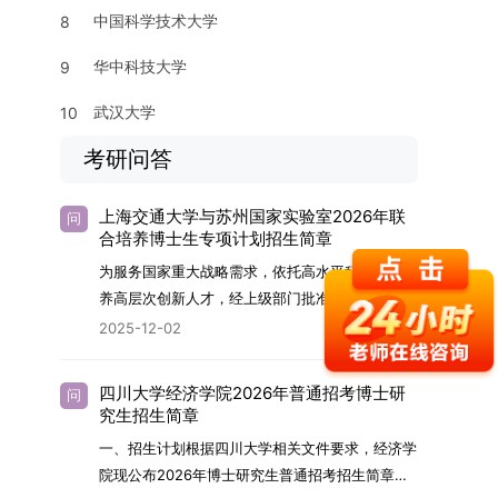
中国科学技术大学
8
华中科技大学
9
武汉大学
10
考研问答
上海交通大学与苏州国家实验室2026年联
问
合培养博士生专项计划招生简章
为服务国家重大战略需求，依托高水平科研平台培
养高层次创新人才，经上级部门批准，苏州实验室
（全称“苏州国家实验室”）与上海交通大学将于
2025-12-02
2026年继续合作开展博士研究生联合培养工作。
该项目旨在选拔优秀学子，在材料及相关前沿交叉
四川大学经济学院2026年普通招考博士研
问
学科领域进行深度培养。相关招生政策及安排说明
究生招生简章
如下。一、培养定位本项目致力于面向国家战略发
一、招生计划根据四川大学相关文件要求，经济学
展方向，培育具备科学家素养、创新精神与科研能
院现公布2026年博士研究生普通招考招生简章。
力，系统掌握学科前沿知识，能胜任高水平科学研