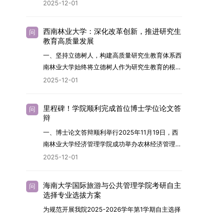
2026年，学院博士研究生招生全面实行“申请-考
2025-12-01
究与技术开发工作的未来领军人才。二、招生安排
核”机制。本年度计划招收博士研究生27名，具体
（一）招生学科范围涵盖材料科学与工程
导师招生计划详见学院官网发布的《四川大学经济
（0805）、化学（0703）、电子科学与技术
西南林业大学：深化改革创新，推进研究生
问
学院2026年博士生招生专业目录》。实际录取人
教育高质量发展
（0809）、材料与化工（0856）、机械
数将根据国家最终下达的招生计划及考生报名情况
（0855）、电子信息（0854）等相关专业。
一、坚持立德树人，构建高质量研究生教育体系西
进行适当调整。除国家专项计划外，我院招收定向
（二）招生名额2026年度具体招生规模以国家最
南林业大学始终将立德树人作为研究生教育的根本
就业考生的比例原则上不超过总计划的5%。全日
终下达计划为准，首批拟招收联合培养博士生16
任务，积极响应“教育强国，研究生教育何为”的时
2025-12-01
制定向就业考生在基本修业年限内须全脱产在校学
名。具体招生院系及导师信息请见相关名录。
代命题。学校全面贯彻党的教育方针，以高质量党
习。二、报考流程（一）报名资格1.申请人应拥护
（三）选拔途径共设置三种选拔方式，包括本科直
建引领研究生思想政治教育，修订并印发了《研究
中国共产党的领导，品德良好，遵纪守法，身心健
里程碑！学院顺利完成首位博士学位论文答
问
博、硕博连读与申请-考核制，将根据考生综合素
生导师立德树人职责实施细则（2025年修
辩
康，并满足《四川大学2026年博士研究生招生章
质择优录取。（四）培养类别全部为全日制非定向
订）》，推动导师发挥示范作用，引导学生树立德
程》中列出的各项基本条件。2.具备较强的科研能
一、博士论文答辩顺利举行2025年11月19日，西
就业博士研究生。三、培养模式与学位管理（一）
才兼备、科技报国的远大志向，增强社会责任感和
力，并展现出良好的科研发展潜力。3.提交两份由
南林业大学经济管理学院成功举办农林经济管理专
学籍管理联合培养学生学籍隶属于上海交通大学，
人文关怀，促进个人成长与国家战略需求深度融
正高级职称专家亲笔书写的推荐信，专业领域需与
业首届博士研究生学位论文答辩会。答辩地点设于
基本修业年限按该校研究生学籍管理办法执行。
2025-12-01
合。同时，学校制定《关于进一步加强研究生教育
报考专业相关，其中一份必须由报考导师出具。4.
学院303会议室，博士生文枚就其博士学位论文进
（二）培养阶段划分培养过程分为两个主要阶段：
管理工作的实施意见》，强化学风建设，深化科研
以同等学力身份报考者，其科研成果须同时符合以
行了汇报与答辩。答辩委员会由多位知名专家组
第一阶段于上海交通大学完成课程学习；第二阶段
诚信与学术道德教育，弘扬科学精神。学校坚
海南大学国际旅游与公共管理学院考研自主
问
下两项要求：①以第一作者身份在报考学科领域
成。北京林业大学陈建成教授担任主席，委员包括
进入苏州实验室，依托其重大科研任务开展课题研
选择专业选拔方案
持“五育并举”育人理念，通过德育铸魂、智育启
内发表期刊文章，其中至少1篇为A级、1篇为B级
云南财经大学熊德平教授、杨增雄教授、李亚波教
究与学位论文工作。（三）学历学位授予学生在规
智、体育强身、美育润心、劳育践行，全面培养能
为规范开展我院2025-2026学年第1学期自主选择
（期刊等级依据《四川大学哲学社会科学期刊与应
授，以及昆明理工大学冯朝睿教授。文枚的博士论
定年限内达到上海交通大学毕业及学位授予要求