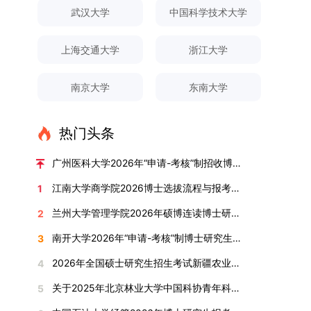
对论文展开评议，在肯定论文质量的同时，也提出
间登录国家推荐免试服务系统完成志愿填报。硕博
关证明材料的PDF版本，相关审核人员将通过系统
究生规模增长达211%。在招生宣传方面，学校构
间、考试科目、考场分布及相关要求，以《关于做
武汉大学
中国科学技术大学
改，须在报名截止前重新填报。三、选拔与录取1.
了若干修改建议，并就如何进一步聚焦关键科学问
连读与申请-考核制考生需登录上海交通大学研招
进行线上审核。（一）学术论文登记细则学术论文
建了“网络宣传+AI智能咨询+现场答疑”三位一体的
好2025-2026学年第1学期自主选择专业选拔考核
资格审查学院将依据网上报名信息及寄达的申请材
题、加强理论阐释深度等方面给予了指导。三、答
网报名系统，选择“国家实验室联培专项”，并选定
包含期刊论文与会议论文两类，研究生需在系
招生宣传平台，持续推进招生模式改革。2024年
准备工作的通知》（海大本[2025]17号）文件中
料进行资格审查，核实考生报考资格、材料完整性
上海交通大学
浙江大学
辩结果与培养意义（一）答辩结果经答辩委员会充
名录内交大导师。（三）报名时间节点本科直博生
统“论文发表信息维护”板块完成信息填报。该板块
起全面推行“申请-考核”制博士招生，2025年进一
的明确规定为准，考生可随时关注学校教务处发布
及缴费情况。审查结果预计于2025年12月下旬在
分讨论、集体评议及无记名投票，一致认为文枚的
报名以学校通知为准；硕博连读与申请-考核制设
中标注为红色的字段为必填项，填报时须确保信息
步拓展“直博”“硕博连读”等多元招生渠道。在学科
的官方信息。（二）学院自主复试安排复试是衡量
学院网站公布。2.材料评议学院将组织专家组对通
博士学位论文研究思路清晰、内容充实、调研扎
两批报名，第一批截止时间为2025年12月15日，
南京大学
东南大学
真实准确、完整规范，若出现空项或错填情况，将
专业调整方面，学校实施存量专业优化行动，压缩
考生综合能力与专业适配度的关键环节，我院将从
过资格审查的考生材料进行评议并打分，满分为
实、写作规范、结论可靠，且已完成足量研究工
第二批为2026年3月15日至4月20日，具体时间以
直接导致审核不通过。论文统计遵循以下原则：对
或撤销生源不足专业，将非全日制招生计划向需求
考核方式、时间、地点等多方面做好细致安排，确
100分。评议结果预计于2026年1月中上旬公布。
作，符合博士学位授予要求，同意通过博士学位论
报考学院通知为准。（四）材料提交申请人须按学
于SCI、EI、ISTP、CSCD、CSSCI、A刊、B刊等
旺盛的学科倾斜；同时加快推进急需学科专业建
保考核结果客观准确。1. 复试考核构成复试成绩由
学院将根据材料评议成绩及招生计划，确定进入复
热门头条
文答辩。文枚由张连刚教授指导完成学业，其答辩
校及报考学院要求，如实提交全部申请材料并完成
高水平论文，仅统计以桂林理工大学为第一署名单
设，陆续开展“生物与医药”“低空技术与工程”等新
笔试与面试两部分组成，具体占比为：笔试成绩占
试的考生名单。同等学力报考者须参加学校统一组
通过标志着西南林业大学农林经济管理专业诞生首
线上报名程序。六、考核与录取考核工作由上海交
位，且研究生为第一作者，或导师为第一作者、研
兴专业招生。学校还深化科教融合，单列专项招生
复试总成绩的40%，面试成绩占复试总成绩的
广州医科大学2026年“申请-考核”制招收博士研究生报考公告
织的政治理论考试，具体时间地点另行通知，成绩
位博士毕业生。待学校学位评定委员会审议通过
通大学相关学院与苏州实验室联合组织，具体考核
究生为第二作者的论文；在Nature、Science、
计划，与中国科学院昆明植物研究所、西双版纳热
60%。（1）笔试：以英语能力测试为核心，重点
合格线为60分。非同等学力考生无需参加。3.复
后，她也将成为云南省该专业首位获得博士学位的
形式、内容及流程以学院后续公布的方案为准。录
江南大学商学院2026博士选拔流程与报考条件汇总
1
Cell三大顶刊及其子刊发表的论文，不受作者排名
带植物园等科研机构开展联合培养，探索跨学科、
考查考生的英语阅读理解、书面写作及英汉互译能
试安排复试环节将对考生的思想品德、专业素养、
研究生。（二）学科建设意义此次博士论文答辩的
取时将对考生进行全面考察，学术能力与思想品德
限制，只要署名单位包含桂林理工大学均纳入统计
跨机构的研究生培养新机制。（一）推进招生制度
力，全面评估其英语综合应用水平。（2）面试：
兰州大学管理学院2026年硕博连读博士研究生招生“申请-考核”实施方案
2
外语能力、创新意识及综合素质进行全面考察。复
顺利完成，是学院在农林经济管理博士研究生培养
并重，报名及考核期间有违规或学术不端行为者将
范围。其中，被SCI、EI、ISTP收录的论文，需额
改革与生源质量提升学校建立多元化招生宣传与咨
采用综合面试形式，考核内容涵盖中英文自我介
试分为笔试与面试两部分：笔试科目为“经济学综
方面取得的重要进展，反映了该学位点建设已初见
按有关规定处理。七、其他事项（一）入学时间预
南开大学2026年“申请-考核”制博士研究生招生录取工作实施细则
3
外提供检索证明，论文全文与检索证明须合并为单
询平台，提升生源质量。推行“申请-考核”制博士
绍、综合素养评估（包括逻辑思维、沟通表达、应
合”，适用于理论经济学与应用经济学各专业，形
成效。这一成果不仅体现了学科建设的新突破，也
计为2026年春季或秋季学期。（二）费用与奖助
个PDF文件上传。不同类型论文需提交的附件材料
招生，并拓展直博与硕博连读渠道，增强招生方式
变能力等）以及专业认知程度（包括对目标专业的
2026年全国硕士研究生招生考试新疆农业大学报考点网上确认公告
4
式为闭卷，时长为3小时，满分100分。面试环节
为未来农林经济管理学科的持续发展、学术交流与
学费标准按上海交通大学相关规定执行；学生在读
如下：1. 被SCI、EI、ISTP、SSCI、A&HCI来源期
的灵活性与针对性。（二）优化学科专业布局通过
了解、学习规划等），全方位判断考生是否具备进
要求考生准备10—15分钟的PPT报告，内容应涵盖
合作注入了新的活力。
期间享受学校与实验室共同提供的奖助学金待遇。
关于2025年北京林业大学中国科协青年科技人才培育工程博士生推荐工作的通知
5
刊收录的论文：需按“检索证明（如有）+分区报告
撤销合并低效专业、加强社会急需学科建设，学校
入目标专业学习的潜力。2. 复试时间安排复试时
个人科研经历、研究成果及博士阶段研究设想等。
（三）住宿安排课程学习阶段由学校协调住宿；进
（如有）+论文全文（必备）”的顺序合并材料；2.
不断优化学科结构。面向国家战略和产业需求，加