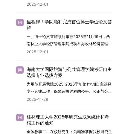
终下达计划为准，首批拟招收联合培养博士生16
任务，积极响应“教育强国，研究生教育何为”的时
2025-12-01
制定向就业考生在基本修业年限内须全脱产在校学
名。具体招生院系及导师信息请见相关名录。
代命题。学校全面贯彻党的教育方针，以高质量党
习。二、报考流程（一）报名资格1.申请人应拥护
（三）选拔途径共设置三种选拔方式，包括本科直
建引领研究生思想政治教育，修订并印发了《研究
中国共产党的领导，品德良好，遵纪守法，身心健
里程碑！学院顺利完成首位博士学位论文答
问
博、硕博连读与申请-考核制，将根据考生综合素
生导师立德树人职责实施细则（2025年修
辩
康，并满足《四川大学2026年博士研究生招生章
质择优录取。（四）培养类别全部为全日制非定向
订）》，推动导师发挥示范作用，引导学生树立德
程》中列出的各项基本条件。2.具备较强的科研能
一、博士论文答辩顺利举行2025年11月19日，西
就业博士研究生。三、培养模式与学位管理（一）
才兼备、科技报国的远大志向，增强社会责任感和
力，并展现出良好的科研发展潜力。3.提交两份由
南林业大学经济管理学院成功举办农林经济管理专
学籍管理联合培养学生学籍隶属于上海交通大学，
人文关怀，促进个人成长与国家战略需求深度融
正高级职称专家亲笔书写的推荐信，专业领域需与
业首届博士研究生学位论文答辩会。答辩地点设于
基本修业年限按该校研究生学籍管理办法执行。
2025-12-01
合。同时，学校制定《关于进一步加强研究生教育
报考专业相关，其中一份必须由报考导师出具。4.
学院303会议室，博士生文枚就其博士学位论文进
（二）培养阶段划分培养过程分为两个主要阶段：
管理工作的实施意见》，强化学风建设，深化科研
以同等学力身份报考者，其科研成果须同时符合以
行了汇报与答辩。答辩委员会由多位知名专家组
第一阶段于上海交通大学完成课程学习；第二阶段
诚信与学术道德教育，弘扬科学精神。学校坚
海南大学国际旅游与公共管理学院考研自主
问
下两项要求：①以第一作者身份在报考学科领域
成。北京林业大学陈建成教授担任主席，委员包括
进入苏州实验室，依托其重大科研任务开展课题研
选择专业选拔方案
持“五育并举”育人理念，通过德育铸魂、智育启
内发表期刊文章，其中至少1篇为A级、1篇为B级
云南财经大学熊德平教授、杨增雄教授、李亚波教
究与学位论文工作。（三）学历学位授予学生在规
智、体育强身、美育润心、劳育践行，全面培养能
为规范开展我院2025-2026学年第1学期自主选择
（期刊等级依据《四川大学哲学社会科学期刊与应
授，以及昆明理工大学冯朝睿教授。文枚的博士论
定年限内达到上海交通大学毕业及学位授予要求
够担当民族复兴大任的高素质人才。（一）强化思
专业选拔工作，保障选拔过程的公平、公正与公
用成果分级方案》认定）；②作为主要完成人获
文选题为《加入合作社对茶农绿色生产行为的影响
的，将获发上海交通大学博士研究生毕业证书并授
想政治教育与导师队伍建设学校以党建引领为核
开，依据《海南大学普通本科学生自主选择专业管
得省部级二等奖及以上科研成果奖励（以证书为
2025-11-28
研究》，该研究立足于茶农生产经营实际，围
予博士学位。四、项目特色与支持条件（一）高水
心，将思想政治教育贯穿研究生培养全过程。通过
理办法》（海大党政办[2024]54号）及《关于做
准），其中一等奖要求排名前五，二等奖要求排名
绕“认知—采纳—转型—收益”这一主线，深入剖析
平科研平台学生可参与国家重大科研项目，接触材
修订导师立德树人职责实施细则，明确导师在研究
好2025-2026学年第1学期自主选择专业选拔考核
前三。（二）网上报名及缴费报名及缴费统一在网
合作社及其利益联结机制对茶农采纳绿色生产技术
料领域大科学装置与人工智能辅助研发平台，获得
桂林理工大学2025年研究生成果统计和考
问
生成长中的关键角色，推动形成以德为先、科研报
准备工作的通知》（海大本[2025]17号）两份核
上进行，时间为2025年11月27日上午9:00至
核工作的通知
行为的影响路径，不仅深化了合作社推动农业绿色
前沿科研训练条件。（二）优质导师资源由包括院
国的育人氛围。在加强学术规范和学风建设方面，
心文件精神，结合我院学科建设特点与教学管理实
2025年12月17日晚上10:00。考生须提前认真阅
转型的理论认识，也促进了农业经济学与生态学相
士在内的资深科研人员组成导师团队，提供高水平
全体教职工、在校研究生：为精准掌握我校研究生
学校持续开展学术诚信教育，营造风清气正的学术