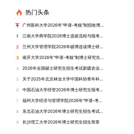
直接导致审核不通过。论文统计遵循以下原则：对
或撤销生源不足专业，将非全日制招生计划向需求
考核方式、时间、地点等多方面做好细致安排，确
100分。评议结果预计于2026年1月中上旬公布。
作，符合博士学位授予要求，同意通过博士学位论
报考学院通知为准。（四）材料提交申请人须按学
于SCI、EI、ISTP、CSCD、CSSCI、A刊、B刊等
旺盛的学科倾斜；同时加快推进急需学科专业建
保考核结果客观准确。1. 复试考核构成复试成绩由
学院将根据材料评议成绩及招生计划，确定进入复
热门头条
文答辩。文枚由张连刚教授指导完成学业，其答辩
校及报考学院要求，如实提交全部申请材料并完成
高水平论文，仅统计以桂林理工大学为第一署名单
设，陆续开展“生物与医药”“低空技术与工程”等新
笔试与面试两部分组成，具体占比为：笔试成绩占
试的考生名单。同等学力报考者须参加学校统一组
通过标志着西南林业大学农林经济管理专业诞生首
线上报名程序。六、考核与录取考核工作由上海交
位，且研究生为第一作者，或导师为第一作者、研
兴专业招生。学校还深化科教融合，单列专项招生
复试总成绩的40%，面试成绩占复试总成绩的
广州医科大学2026年“申请-考核”制招收博士研究生报考公告
织的政治理论考试，具体时间地点另行通知，成绩
位博士毕业生。待学校学位评定委员会审议通过
通大学相关学院与苏州实验室联合组织，具体考核
究生为第二作者的论文；在Nature、Science、
计划，与中国科学院昆明植物研究所、西双版纳热
60%。（1）笔试：以英语能力测试为核心，重点
合格线为60分。非同等学力考生无需参加。3.复
后，她也将成为云南省该专业首位获得博士学位的
形式、内容及流程以学院后续公布的方案为准。录
江南大学商学院2026博士选拔流程与报考条件汇总
1
Cell三大顶刊及其子刊发表的论文，不受作者排名
带植物园等科研机构开展联合培养，探索跨学科、
考查考生的英语阅读理解、书面写作及英汉互译能
试安排复试环节将对考生的思想品德、专业素养、
研究生。（二）学科建设意义此次博士论文答辩的
取时将对考生进行全面考察，学术能力与思想品德
限制，只要署名单位包含桂林理工大学均纳入统计
跨机构的研究生培养新机制。（一）推进招生制度
力，全面评估其英语综合应用水平。（2）面试：
兰州大学管理学院2026年硕博连读博士研究生招生“申请-考核”实施方案
2
外语能力、创新意识及综合素质进行全面考察。复
顺利完成，是学院在农林经济管理博士研究生培养
并重，报名及考核期间有违规或学术不端行为者将
范围。其中，被SCI、EI、ISTP收录的论文，需额
改革与生源质量提升学校建立多元化招生宣传与咨
采用综合面试形式，考核内容涵盖中英文自我介
试分为笔试与面试两部分：笔试科目为“经济学综
方面取得的重要进展，反映了该学位点建设已初见
按有关规定处理。七、其他事项（一）入学时间预
南开大学2026年“申请-考核”制博士研究生招生录取工作实施细则
3
外提供检索证明，论文全文与检索证明须合并为单
询平台，提升生源质量。推行“申请-考核”制博士
绍、综合素养评估（包括逻辑思维、沟通表达、应
合”，适用于理论经济学与应用经济学各专业，形
成效。这一成果不仅体现了学科建设的新突破，也
计为2026年春季或秋季学期。（二）费用与奖助
个PDF文件上传。不同类型论文需提交的附件材料
招生，并拓展直博与硕博连读渠道，增强招生方式
变能力等）以及专业认知程度（包括对目标专业的
2026年全国硕士研究生招生考试新疆农业大学报考点网上确认公告
4
式为闭卷，时长为3小时，满分100分。面试环节
为未来农林经济管理学科的持续发展、学术交流与
学费标准按上海交通大学相关规定执行；学生在读
如下：1. 被SCI、EI、ISTP、SSCI、A&HCI来源期
的灵活性与针对性。（二）优化学科专业布局通过
了解、学习规划等），全方位判断考生是否具备进
要求考生准备10—15分钟的PPT报告，内容应涵盖
合作注入了新的活力。
期间享受学校与实验室共同提供的奖助学金待遇。
关于2025年北京林业大学中国科协青年科技人才培育工程博士生推荐工作的通知
5
刊收录的论文：需按“检索证明（如有）+分区报告
撤销合并低效专业、加强社会急需学科建设，学校
入目标专业学习的潜力。2. 复试时间安排复试时
个人科研经历、研究成果及博士阶段研究设想等。
（三）住宿安排课程学习阶段由学校协调住宿；进
（如有）+论文全文（必备）”的顺序合并材料；2.
不断优化学科结构。面向国家战略和产业需求，加
间初步定于2026年1月6日（星期二）下午，具体
中国石油大学经管2026年博士研究生报考通知
6
复试成绩按百分制计算，笔试与面试成绩各占
入实验室科研阶段后，由苏州实验室统筹安排住
在国内核心期刊发表的论文：需上传论文全文扫描
快布局新兴交叉学科，推动学科专业体系动态优
时段划分如下：（1）笔试时段：14:30—15:30，
50%，计算公式为：复试成绩 = (笔试成绩 + 面试
宿。（四）未尽事宜参照上海交通大学2026年博
福州大学经济与管理学院2026年“申请-考核”制招收攻读博士学位研究生相关要求
7
件；3. 已收到正式录用通知但尚未刊发的论文：
化。（三）深化科教融合与协同育人学校与高水平
时长60分钟；（2）面试时段：15:50—17:50，时
成绩) ÷ 2。复试成绩低于60分者不予录取。同等
士研究生招生章程及相关细则执行。相关推荐：上
需提交包含明确卷期号的录用通知原件及论文录用
科研机构共建联合培养平台，打破传统院系壁垒，
长120分钟。若因报名人数调整或其他特殊情况需
东北石油大学2026年博士研究生招生考试实施细则
8
学力考生复试期间须加试两门本专业硕士学位主干
海市复旦大学MBA 华东理工大学MBA 浙江省
稿。（二）科研奖励、专利及专著登记细则科研奖
促进科研资源与人才培养深度融合，提升研究生的
变更时间，学院将通过官方渠道提前通知所有考
课程，考试形式为笔试，具体科目见复试通知。4.
浙江工业大学MBA
长沙理工大学2026年博士研究生招生简章
9
励与专著（含软件著作权、学术专著）需已正式获
科研创新能力与实践能力。三、深化培养模式改
生。3. 复试地点安排本次复试的举办地点为海南
思想政治与品德考核复试期间将同步进行思想政治
得或出版，专利成果可包括处于申请中、已受理及
革，提升研究生教育质量西南林业大学将教育、科
大学观澜湖校区。考虑到最终报名人数可能影响考
素质和品德考核，重点考察考生的政治态度、道德