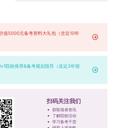
场参与考核，由此产生的后果由考生自行承担。6.
二等奖。若获奖证书注明指导教师信息，需完整填
的课程与培养体系，强化学术型人才的理论素养和
其他说明与咨询渠道本方案中未明确提及的相关事
写指导教师姓名、排名及具体分工；同一竞赛同一
专业型人才的实践能力。（二）加强产教融合与平
宜，均以海南大学教务处发布的自主选择专业相关
奖项有多名研究生共同参与的，由其中1名研究生
台建设通过科技小院、联合培养基地等载体，推动
文件及后续通知为准。考生若在报名及备考过程中
负责统一登记，同时按证书上的姓名顺序填写所有
校企、校所协同育人，提升研究生解决实际问题的
有疑问，可联系学院选拔工作领导小组秘书咨询，
参赛成员及排名，其他成员无需重复填报，系统将
价值5000元备考资料大礼包（含近10年
能力。案例库与优质课程建设为高质量教学提供支
确保及时获取准确信息。
自动关联显示相关信息；团队中包含非本校研究生
撑。（三）支持科研创新与学术交流学校设立专项
的，需在备注栏明确说明。附件材料需上传获奖证
科研基金，举办高水平学术讲座，鼓励研究生参与
书的彩色扫描件。（四）学术交流活动登记细则研
创新实践。近年来，研究生在论文发表与学科竞赛
究生参与的国内外学术交流活动，包括参加学术会
方面取得一系列突破，体现了培养质量的显著提
1v1院校推荐&备考规划指导（送近3年报
议听会、本人在会议上作报告及参与科考活动等，
升。
均需在系统“学术活动信息维护”菜单进行登记。附
件材料需将活动证明相关文件（含会议通知、活动
议程、参与现场照片、个人心得体会等）合并为单
个PDF文件上传。二、成果审核流程及要求1. 研究
扫码关注我们
生竞赛获奖成果由竞赛指导教师负责初审；除竞赛
外的其他各类成果，由研究生的导师承担初审职
获取报者资讯
责。2. 经指导教师或竞赛指导教师审核通过的成
了解院校活动
果，方可提交至学院及研究生院进行最终认定；未
学习备考干货
研究上岸攻略