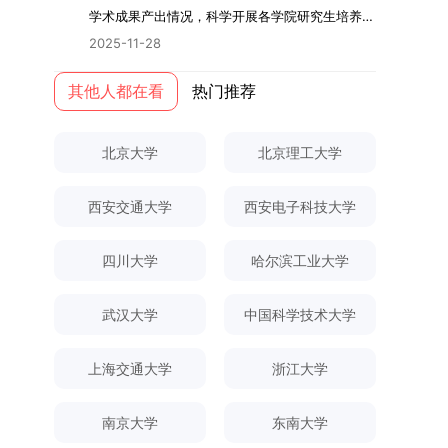
际情况，特制定本实施方案。一、组建选拔工作专
读学校及学院发布的招生章程、简章及专业目录，
关研究的交叉融合，为促进茶农增收、服务双碳目
学术指导，并支持参与国际化学术交流。（三）优
学术成果产出情况，科学开展各学院研究生培养质
环境。（二）完善“五育并举”育人机制学校系统推
项领导小组为统筹推进自主选择专业选拔全流程工
按规定完成报名及缴费。逾期未完成视为自动放
标实现以及全面推进乡村振兴战略提供了有益参
厚奖助待遇提供具有竞争力的助研津贴与生活补
量评估工作，进一步推进研究生成果管理的规范
进德育、智育、体育、美育和劳育有机融合，构建
2025-11-28
作，确保各项环节有序落地，学院专门成立选拔工
弃。（三）申请材料提交符合报考条件的考生，需
考。二、答辩过程与主要内容（一）论文主要内容
助，保障学生潜心学业与研究。（四）畅通发展渠
化、制度化与信息化建设，现就2025年度研究生
全面发展的育人体系。通过课程教学、科研训练、
作领导小组。二、明确报名准入条件本次自主选择
下载并填写《博士入学申请材料自查表》，按要求
与框架文枚博士的论文聚焦茶农参与合作社这一现
道在培养过程中表现优异者，毕业后可优先获得苏
成果统计、审核及考核相关事宜通知如下：一、成
其他人都在看
热门推荐
社会实践等多种途径，提升研究生的综合素质，培
专业选拔的报名对象限定为2025级全日制普通本
整理申请材料，确保材料齐全、顺序正确。所有纸
实背景，系统梳理了“认知—采纳—转型—收益”的
州实验室的工作推荐机会。五、申请条件与报名流
果统计范畴及填报规范本次成果统计对象为我校全
养具有创新精神、实践能力和社会责任感的时代新
科在读学生，第二学士学位学生不在本次选拔范围
质申请材料及自查表须于2025年12月22日上午
作用链条，重点探讨了不同利益联结模式如何影响
程（一）基本申请条件不同选拔方式的申请者需满
体博士、硕士研究生，统计时限为2025年11月30
人。二、优化招生与学科结构，服务国家战略需求
内。同时需特别说明的是，在高考招生环节中，国
10:00前寄达经济学院研究生招生办公室。重要提
北京大学
北京理工大学
茶农的绿色生产决策，揭示了合作社在引导农业生
足相应规定：本科直博生须符合上海交通大学推荐
日前正式取得的各类学术成果。成果涵盖正式刊发
西南林业大学主动对接国家重大战略和区域发展需
家或学校已明确标注不得转专业的本科学生，不具
示：材料送达时间以签收时间为准，逾期不予受
产方式绿色转型中的内在机制。（二）答辩过程回
免试研究生相关要求。硕博连读与申请-考核制申
的学术论文、获得的科研奖励、已授权或在申的专
要，不断优化学科布局与招生机制，提升研究生教
备参与本次选拔考核的资格。三、确定选拔考核方
理；建议选择可靠快递方式邮寄；请严格对照材料
顾在答辩陈述环节，文枚就研究背景、分析框架、
请者应满足当年度上海交通大学博士研究生招生的
西安交通大学
西安电子科技大学
利、正式出版的专著、学科竞赛获奖证书及参与国
育服务经济社会发展的能力。目前，学校拥有4个
式本次自主选择专业选拔考核采用“初试+复试”的
清单顺序整理提交。材料不全、不符合要求或存在
核心内容以及创新之处进行了系统汇报。答辩委员
基本条件及各学院补充规定。（二）报名方式所有
内外学术交流活动的相关证明等。所有在校研究生
一级学科博士点、1个博士专业学位点，以及17个
两级考核模式，其中初试由学校教务处统一部署组
弄虚作假者，资格审查将不予通过。所有提交材料
会各位专家本着严谨求实的学术态度，从理论支
申请人须提前与意向导师沟通确认招生意向，并在
须登录桂林理工大学研究生教育综合管理信息系
一级学科硕士点和17个硕士专业学位点。“十四
四川大学
哈尔滨工业大学
织，复试环节则由我院自主负责实施，具体安排如
不予退还。考生须对报名信息的真实性和准确性负
撑、研究方法、数据论证以及逻辑结构等多个维度
达成一致后进行网上报名：本科直博生须按规定时
统，在指定功能模块完成成果信息录入，并上传相
五”期间，学校研究生规模实现显著增长，博士研
下：（一）学校统一初试安排初试的具体考试时
责，报名信息一经确认提交，不得修改。如确需修
对论文展开评议，在肯定论文质量的同时，也提出
间登录国家推荐免试服务系统完成志愿填报。硕博
关证明材料的PDF版本，相关审核人员将通过系统
究生规模增长达211%。在招生宣传方面，学校构
间、考试科目、考场分布及相关要求，以《关于做
武汉大学
中国科学技术大学
改，须在报名截止前重新填报。三、选拔与录取1.
了若干修改建议，并就如何进一步聚焦关键科学问
连读与申请-考核制考生需登录上海交通大学研招
进行线上审核。（一）学术论文登记细则学术论文
建了“网络宣传+AI智能咨询+现场答疑”三位一体的
好2025-2026学年第1学期自主选择专业选拔考核
资格审查学院将依据网上报名信息及寄达的申请材
题、加强理论阐释深度等方面给予了指导。三、答
网报名系统，选择“国家实验室联培专项”，并选定
包含期刊论文与会议论文两类，研究生需在系
招生宣传平台，持续推进招生模式改革。2024年
准备工作的通知》（海大本[2025]17号）文件中
料进行资格审查，核实考生报考资格、材料完整性
上海交通大学
浙江大学
辩结果与培养意义（一）答辩结果经答辩委员会充
名录内交大导师。（三）报名时间节点本科直博生
统“论文发表信息维护”板块完成信息填报。该板块
起全面推行“申请-考核”制博士招生，2025年进一
的明确规定为准，考生可随时关注学校教务处发布
及缴费情况。审查结果预计于2025年12月下旬在
分讨论、集体评议及无记名投票，一致认为文枚的
报名以学校通知为准；硕博连读与申请-考核制设
中标注为红色的字段为必填项，填报时须确保信息
步拓展“直博”“硕博连读”等多元招生渠道。在学科
的官方信息。（二）学院自主复试安排复试是衡量
学院网站公布。2.材料评议学院将组织专家组对通
博士学位论文研究思路清晰、内容充实、调研扎
两批报名，第一批截止时间为2025年12月15日，
南京大学
东南大学
真实准确、完整规范，若出现空项或错填情况，将
专业调整方面，学校实施存量专业优化行动，压缩
考生综合能力与专业适配度的关键环节，我院将从
过资格审查的考生材料进行评议并打分，满分为
实、写作规范、结论可靠，且已完成足量研究工
第二批为2026年3月15日至4月20日，具体时间以