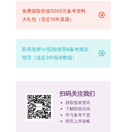
已授权三种状态。研究生需通过系统“科研成果信
技、人才协同发展的理念贯穿研究生培养全过程，
场设置，具体的笔试教室与面试房间将在报名结束
品质、诚信状况、遵纪守法表现等。拟录取名单确
息维护”菜单进行填报，每一项成果对应的所有证
免费领取价值5000元备考资料
着力提升人才自主培养质量。学校实行学术学位与
后，通过学院官网或班级通知等方式另行公布，请
定后，学院将向考生所在单位调取人事档案及现实
明材料均需整合为单个PDF文件上传。各类成果附
专业学位研究生分类培养，优化前者课程体系的理
大礼包（含近10年真题）
考生密切关注。4. 综合成绩核算与录取规则考生
表现材料进行复核。考核不合格者不予录取。四、
件材料要求如下：1. 科研奖励及竞赛获奖：仅限省
论深度，强化后者课程的应用性与实践性。在产教
的最终综合成绩采用“初试+复试”加权计算方式，
录取办法1.考生总成绩由材料评议成绩和复试成绩
部级及以上级别奖励，需上传包含获奖者姓名的荣
融合方面，学校出台《科技小院管理办法》《研究
其中学校统一初试成绩占比50%，学院复试总成绩
加权得出，具体计算公式为：总成绩 = 材料评议
誉证书或奖状彩色扫描件；2. 学术专著：需上传
生联合培养基地建设管理办法》等文件，明确产学
占比50%。综合成绩核算完成后，将按分数从高到
成绩 × 50% + 复试成绩 × 50%。2.录取工作坚
封面、编者信息页、目录及封底的完整扫描件；3.
研一体化培养定位。目前已建成8个省级科技小
低进行排序，需要特别注意的是，初试成绩未达到
持“全面衡量、择优录取、保证质量、宁缺毋滥”原
联系老师1v1院校推荐&备考规划
国家授权专利：包括发明专利、实用新型专利、外
院，其中2个获省级专项资金支持。专业学位案例
及格线的考生，将不纳入排名范围。录取工作将严
则，根据招生计划、考生总成绩、思想政治表现及
指导（送近3年报录数据）
观设计专利，需上传专利受理通知书及授权证书的
库建设成效显著，1个项目入选教育部主题案例
格按照学院自主选择专业的计划名额，从排名靠前
身心健康状况等因素确定拟录取名单。3.拟录取考
彩色扫描件。（三）学科竞赛登记细则仅统计研究
库，“十四五”以来获批省级案例库项目70余项、省
的考生中依次录取。若出现综合成绩相同的情况，
生须在规定时间内提交符合要求的体检报告（二级
生作为竞赛团队负责人，参与学科竞赛（文艺、体
级优质课程近50门。2025年，学校专项投入60余
将按以下顺序进行成绩比对，确定最终录取名次：
甲等及以上医院或四川大学校医院出具），体检标
育类竞赛除外）并获得省部级三等奖及以上奖励的
万元设立研究生科研创新基金，支持学生开展前沿
第一步比对初试科目中“高等数学B”的成绩，成绩
准按教育部及学校相关规定执行。4.拟录取名单经
成果，研究生需在系统“学科竞赛信息维护”菜单完
研究。学校还设立“香樟学术讲坛”，拓展学生学术
高者优先；若该科目成绩仍相同，则比对复试
网上公示，并完成体检、政审、调档等程序后，学
扫码关注我们
成填报。填报信息需与获奖证书内容完全一致，重
视野。通过系列改革，研究生科研创新与学科竞赛
中“英语”科目的成绩，以成绩高者为优先录取对
院将向合格考生寄发录取通知书。
点包含参赛年份、竞赛全称、竞赛类别（从系统预
成果丰硕：2024年，研究生以第一作者发表的三
获取报者资讯
象。5. 复试应试要求为保障复试工作的严肃性与
设列表中选择，具体分类可参考相关说明，无对应
了解院校活动
检索论文占比达91.55%；在“中国研究生创新实践
规范性，考生在参加笔试和面试时，必须携带本人
学习备考干货
选项时选择“其他”，并在竞赛名称中详细标注）、
大赛”等赛事中，获国家级奖项30余项、省级奖项
身份证及学生证原件，以便工作人员进行身份核
研究上岸攻略
获奖等级等核心信息。获奖级别分为国际级、国家
200余项。（一）推进分类培养与课程体系建设学
验。未按要求携带有效证件的考生，将无法进入考
级、省部级三类，获奖等级分为特等奖、一等奖、
校根据学术学位与专业学位不同定位，构建差异化