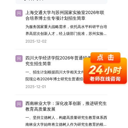
上海交通大学与苏州国家实验室2026年联
问
合培养博士生专项计划招生简章
为服务国家重大战略需求，依托高水平科研平台培
养高层次创新人才，经上级部门批准，苏州实验室
（全称“苏州国家实验室”）与上海交通大学将于
2025-12-02
2026年继续合作开展博士研究生联合培养工作。
该项目旨在选拔优秀学子，在材料及相关前沿交叉
四川大学经济学院2026年普通招考博士研
问
学科领域进行深度培养。相关招生政策及安排说明
究生招生简章
如下。一、培养定位本项目致力于面向国家战略发
一、招生计划根据四川大学相关文件要求，经济学
展方向，培育具备科学家素养、创新精神与科研能
院现公布2026年博士研究生普通招考招生简章。
力，系统掌握学科前沿知识，能胜任高水平科学研
2026年，学院博士研究生招生全面实行“申请-考
2025-12-01
究与技术开发工作的未来领军人才。二、招生安排
核”机制。本年度计划招收博士研究生27名，具体
（一）招生学科范围涵盖材料科学与工程
导师招生计划详见学院官网发布的《四川大学经济
（0805）、化学（0703）、电子科学与技术
西南林业大学：深化改革创新，推进研究生
问
学院2026年博士生招生专业目录》。实际录取人
教育高质量发展
（0809）、材料与化工（0856）、机械
数将根据国家最终下达的招生计划及考生报名情况
（0855）、电子信息（0854）等相关专业。
一、坚持立德树人，构建高质量研究生教育体系西
进行适当调整。除国家专项计划外，我院招收定向
（二）招生名额2026年度具体招生规模以国家最
南林业大学始终将立德树人作为研究生教育的根本
就业考生的比例原则上不超过总计划的5%。全日