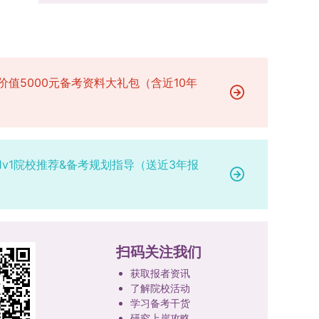
场参与考核，由此产生的后果由考生自行承担。6.
二等奖。若获奖证书注明指导教师信息，需完整填
的课程与培养体系，强化学术型人才的理论素养和
其他说明与咨询渠道本方案中未明确提及的相关事
写指导教师姓名、排名及具体分工；同一竞赛同一
专业型人才的实践能力。（二）加强产教融合与平
宜，均以海南大学教务处发布的自主选择专业相关
奖项有多名研究生共同参与的，由其中1名研究生
台建设通过科技小院、联合培养基地等载体，推动
文件及后续通知为准。考生若在报名及备考过程中
负责统一登记，同时按证书上的姓名顺序填写所有
校企、校所协同育人，提升研究生解决实际问题的
有疑问，可联系学院选拔工作领导小组秘书咨询，
参赛成员及排名，其他成员无需重复填报，系统将
价值5000元备考资料大礼包（含近10年
能力。案例库与优质课程建设为高质量教学提供支
确保及时获取准确信息。
自动关联显示相关信息；团队中包含非本校研究生
撑。（三）支持科研创新与学术交流学校设立专项
的，需在备注栏明确说明。附件材料需上传获奖证
科研基金，举办高水平学术讲座，鼓励研究生参与
书的彩色扫描件。（四）学术交流活动登记细则研
创新实践。近年来，研究生在论文发表与学科竞赛
究生参与的国内外学术交流活动，包括参加学术会
方面取得一系列突破，体现了培养质量的显著提
1v1院校推荐&备考规划指导（送近3年报
议听会、本人在会议上作报告及参与科考活动等，
升。
均需在系统“学术活动信息维护”菜单进行登记。附
件材料需将活动证明相关文件（含会议通知、活动
议程、参与现场照片、个人心得体会等）合并为单
个PDF文件上传。二、成果审核流程及要求1. 研究
扫码关注我们
生竞赛获奖成果由竞赛指导教师负责初审；除竞赛
外的其他各类成果，由研究生的导师承担初审职
获取报者资讯
责。2. 经指导教师或竞赛指导教师审核通过的成
了解院校活动
果，方可提交至学院及研究生院进行最终认定；未
学习备考干货
研究上岸攻略