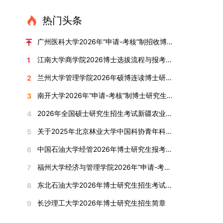
直接导致审核不通过。论文统计遵循以下原则：对
或撤销生源不足专业，将非全日制招生计划向需求
考核方式、时间、地点等多方面做好细致安排，确
100分。评议结果预计于2026年1月中上旬公布。
作，符合博士学位授予要求，同意通过博士学位论
报考学院通知为准。（四）材料提交申请人须按学
于SCI、EI、ISTP、CSCD、CSSCI、A刊、B刊等
旺盛的学科倾斜；同时加快推进急需学科专业建
保考核结果客观准确。1. 复试考核构成复试成绩由
学院将根据材料评议成绩及招生计划，确定进入复
热门头条
文答辩。文枚由张连刚教授指导完成学业，其答辩
校及报考学院要求，如实提交全部申请材料并完成
高水平论文，仅统计以桂林理工大学为第一署名单
设，陆续开展“生物与医药”“低空技术与工程”等新
笔试与面试两部分组成，具体占比为：笔试成绩占
试的考生名单。同等学力报考者须参加学校统一组
通过标志着西南林业大学农林经济管理专业诞生首
线上报名程序。六、考核与录取考核工作由上海交
位，且研究生为第一作者，或导师为第一作者、研
兴专业招生。学校还深化科教融合，单列专项招生
复试总成绩的40%，面试成绩占复试总成绩的
广州医科大学2026年“申请-考核”制招收博士研究生报考公告
织的政治理论考试，具体时间地点另行通知，成绩
位博士毕业生。待学校学位评定委员会审议通过
通大学相关学院与苏州实验室联合组织，具体考核
究生为第二作者的论文；在Nature、Science、
计划，与中国科学院昆明植物研究所、西双版纳热
60%。（1）笔试：以英语能力测试为核心，重点
合格线为60分。非同等学力考生无需参加。3.复
后，她也将成为云南省该专业首位获得博士学位的
形式、内容及流程以学院后续公布的方案为准。录
江南大学商学院2026博士选拔流程与报考条件汇总
1
Cell三大顶刊及其子刊发表的论文，不受作者排名
带植物园等科研机构开展联合培养，探索跨学科、
考查考生的英语阅读理解、书面写作及英汉互译能
试安排复试环节将对考生的思想品德、专业素养、
研究生。（二）学科建设意义此次博士论文答辩的
取时将对考生进行全面考察，学术能力与思想品德
限制，只要署名单位包含桂林理工大学均纳入统计
跨机构的研究生培养新机制。（一）推进招生制度
力，全面评估其英语综合应用水平。（2）面试：
兰州大学管理学院2026年硕博连读博士研究生招生“申请-考核”实施方案
2
外语能力、创新意识及综合素质进行全面考察。复
顺利完成，是学院在农林经济管理博士研究生培养
并重，报名及考核期间有违规或学术不端行为者将
范围。其中，被SCI、EI、ISTP收录的论文，需额
改革与生源质量提升学校建立多元化招生宣传与咨
采用综合面试形式，考核内容涵盖中英文自我介
试分为笔试与面试两部分：笔试科目为“经济学综
方面取得的重要进展，反映了该学位点建设已初见
按有关规定处理。七、其他事项（一）入学时间预
南开大学2026年“申请-考核”制博士研究生招生录取工作实施细则
3
外提供检索证明，论文全文与检索证明须合并为单
询平台，提升生源质量。推行“申请-考核”制博士
绍、综合素养评估（包括逻辑思维、沟通表达、应
合”，适用于理论经济学与应用经济学各专业，形
成效。这一成果不仅体现了学科建设的新突破，也
计为2026年春季或秋季学期。（二）费用与奖助
个PDF文件上传。不同类型论文需提交的附件材料
招生，并拓展直博与硕博连读渠道，增强招生方式
变能力等）以及专业认知程度（包括对目标专业的
2026年全国硕士研究生招生考试新疆农业大学报考点网上确认公告
4
式为闭卷，时长为3小时，满分100分。面试环节
为未来农林经济管理学科的持续发展、学术交流与
学费标准按上海交通大学相关规定执行；学生在读
如下：1. 被SCI、EI、ISTP、SSCI、A&HCI来源期
的灵活性与针对性。（二）优化学科专业布局通过
了解、学习规划等），全方位判断考生是否具备进
要求考生准备10—15分钟的PPT报告，内容应涵盖
合作注入了新的活力。
期间享受学校与实验室共同提供的奖助学金待遇。
关于2025年北京林业大学中国科协青年科技人才培育工程博士生推荐工作的通知
5
刊收录的论文：需按“检索证明（如有）+分区报告
撤销合并低效专业、加强社会急需学科建设，学校
入目标专业学习的潜力。2. 复试时间安排复试时
个人科研经历、研究成果及博士阶段研究设想等。
（三）住宿安排课程学习阶段由学校协调住宿；进
（如有）+论文全文（必备）”的顺序合并材料；2.
不断优化学科结构。面向国家战略和产业需求，加
间初步定于2026年1月6日（星期二）下午，具体
中国石油大学经管2026年博士研究生报考通知
6
复试成绩按百分制计算，笔试与面试成绩各占
入实验室科研阶段后，由苏州实验室统筹安排住
在国内核心期刊发表的论文：需上传论文全文扫描
快布局新兴交叉学科，推动学科专业体系动态优
时段划分如下：（1）笔试时段：14:30—15:30，
50%，计算公式为：复试成绩 = (笔试成绩 + 面试
宿。（四）未尽事宜参照上海交通大学2026年博
福州大学经济与管理学院2026年“申请-考核”制招收攻读博士学位研究生相关要求
7
件；3. 已收到正式录用通知但尚未刊发的论文：
化。（三）深化科教融合与协同育人学校与高水平
时长60分钟；（2）面试时段：15:50—17:50，时
成绩) ÷ 2。复试成绩低于60分者不予录取。同等
士研究生招生章程及相关细则执行。相关推荐：上
需提交包含明确卷期号的录用通知原件及论文录用
科研机构共建联合培养平台，打破传统院系壁垒，
长120分钟。若因报名人数调整或其他特殊情况需
东北石油大学2026年博士研究生招生考试实施细则
8
学力考生复试期间须加试两门本专业硕士学位主干
海市复旦大学MBA 华东理工大学MBA 浙江省
稿。（二）科研奖励、专利及专著登记细则科研奖
促进科研资源与人才培养深度融合，提升研究生的
变更时间，学院将通过官方渠道提前通知所有考
课程，考试形式为笔试，具体科目见复试通知。4.
浙江工业大学MBA
长沙理工大学2026年博士研究生招生简章
9
励与专著（含软件著作权、学术专著）需已正式获
科研创新能力与实践能力。三、深化培养模式改
生。3. 复试地点安排本次复试的举办地点为海南
思想政治与品德考核复试期间将同步进行思想政治
得或出版，专利成果可包括处于申请中、已受理及
革，提升研究生教育质量西南林业大学将教育、科
大学观澜湖校区。考虑到最终报名人数可能影响考
素质和品德考核，重点考察考生的政治态度、道德