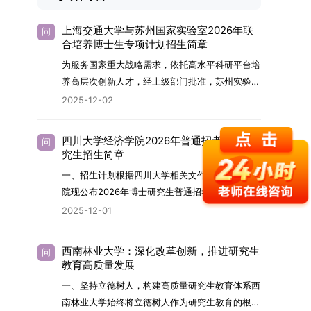
上海交通大学与苏州国家实验室2026年联
问
合培养博士生专项计划招生简章
为服务国家重大战略需求，依托高水平科研平台培
养高层次创新人才，经上级部门批准，苏州实验室
（全称“苏州国家实验室”）与上海交通大学将于
2025-12-02
2026年继续合作开展博士研究生联合培养工作。
该项目旨在选拔优秀学子，在材料及相关前沿交叉
四川大学经济学院2026年普通招考博士研
问
学科领域进行深度培养。相关招生政策及安排说明
究生招生简章
如下。一、培养定位本项目致力于面向国家战略发
一、招生计划根据四川大学相关文件要求，经济学
展方向，培育具备科学家素养、创新精神与科研能
院现公布2026年博士研究生普通招考招生简章。
力，系统掌握学科前沿知识，能胜任高水平科学研
2026年，学院博士研究生招生全面实行“申请-考
2025-12-01
究与技术开发工作的未来领军人才。二、招生安排
核”机制。本年度计划招收博士研究生27名，具体
（一）招生学科范围涵盖材料科学与工程
导师招生计划详见学院官网发布的《四川大学经济
（0805）、化学（0703）、电子科学与技术
西南林业大学：深化改革创新，推进研究生
问
学院2026年博士生招生专业目录》。实际录取人
教育高质量发展
（0809）、材料与化工（0856）、机械
数将根据国家最终下达的招生计划及考生报名情况
（0855）、电子信息（0854）等相关专业。
一、坚持立德树人，构建高质量研究生教育体系西
进行适当调整。除国家专项计划外，我院招收定向
（二）招生名额2026年度具体招生规模以国家最
南林业大学始终将立德树人作为研究生教育的根本
就业考生的比例原则上不超过总计划的5%。全日