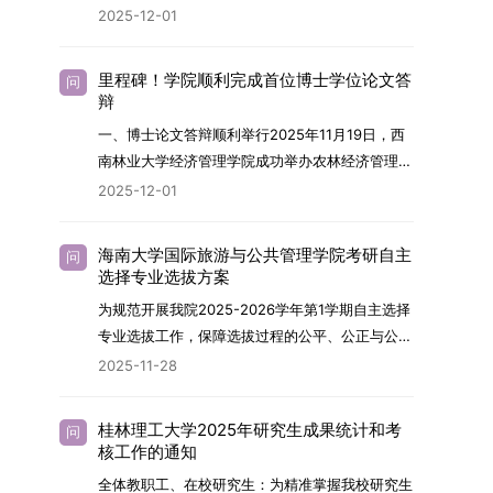
终下达计划为准，首批拟招收联合培养博士生16
任务，积极响应“教育强国，研究生教育何为”的时
2025-12-01
制定向就业考生在基本修业年限内须全脱产在校学
名。具体招生院系及导师信息请见相关名录。
代命题。学校全面贯彻党的教育方针，以高质量党
习。二、报考流程（一）报名资格1.申请人应拥护
（三）选拔途径共设置三种选拔方式，包括本科直
建引领研究生思想政治教育，修订并印发了《研究
中国共产党的领导，品德良好，遵纪守法，身心健
里程碑！学院顺利完成首位博士学位论文答
问
博、硕博连读与申请-考核制，将根据考生综合素
生导师立德树人职责实施细则（2025年修
辩
康，并满足《四川大学2026年博士研究生招生章
质择优录取。（四）培养类别全部为全日制非定向
订）》，推动导师发挥示范作用，引导学生树立德
程》中列出的各项基本条件。2.具备较强的科研能
一、博士论文答辩顺利举行2025年11月19日，西
就业博士研究生。三、培养模式与学位管理（一）
才兼备、科技报国的远大志向，增强社会责任感和
力，并展现出良好的科研发展潜力。3.提交两份由
南林业大学经济管理学院成功举办农林经济管理专
学籍管理联合培养学生学籍隶属于上海交通大学，
人文关怀，促进个人成长与国家战略需求深度融
正高级职称专家亲笔书写的推荐信，专业领域需与
业首届博士研究生学位论文答辩会。答辩地点设于
基本修业年限按该校研究生学籍管理办法执行。
2025-12-01
合。同时，学校制定《关于进一步加强研究生教育
报考专业相关，其中一份必须由报考导师出具。4.
学院303会议室，博士生文枚就其博士学位论文进
（二）培养阶段划分培养过程分为两个主要阶段：
管理工作的实施意见》，强化学风建设，深化科研
以同等学力身份报考者，其科研成果须同时符合以
行了汇报与答辩。答辩委员会由多位知名专家组
第一阶段于上海交通大学完成课程学习；第二阶段
诚信与学术道德教育，弘扬科学精神。学校坚
海南大学国际旅游与公共管理学院考研自主
问
下两项要求：①以第一作者身份在报考学科领域
成。北京林业大学陈建成教授担任主席，委员包括
进入苏州实验室，依托其重大科研任务开展课题研
选择专业选拔方案
持“五育并举”育人理念，通过德育铸魂、智育启
内发表期刊文章，其中至少1篇为A级、1篇为B级
云南财经大学熊德平教授、杨增雄教授、李亚波教
究与学位论文工作。（三）学历学位授予学生在规
智、体育强身、美育润心、劳育践行，全面培养能
为规范开展我院2025-2026学年第1学期自主选择
（期刊等级依据《四川大学哲学社会科学期刊与应
授，以及昆明理工大学冯朝睿教授。文枚的博士论
定年限内达到上海交通大学毕业及学位授予要求
够担当民族复兴大任的高素质人才。（一）强化思
专业选拔工作，保障选拔过程的公平、公正与公
用成果分级方案》认定）；②作为主要完成人获
文选题为《加入合作社对茶农绿色生产行为的影响
的，将获发上海交通大学博士研究生毕业证书并授
想政治教育与导师队伍建设学校以党建引领为核
开，依据《海南大学普通本科学生自主选择专业管
得省部级二等奖及以上科研成果奖励（以证书为
2025-11-28
研究》，该研究立足于茶农生产经营实际，围
予博士学位。四、项目特色与支持条件（一）高水
心，将思想政治教育贯穿研究生培养全过程。通过
理办法》（海大党政办[2024]54号）及《关于做
准），其中一等奖要求排名前五，二等奖要求排名
绕“认知—采纳—转型—收益”这一主线，深入剖析
平科研平台学生可参与国家重大科研项目，接触材
修订导师立德树人职责实施细则，明确导师在研究
好2025-2026学年第1学期自主选择专业选拔考核
前三。（二）网上报名及缴费报名及缴费统一在网
合作社及其利益联结机制对茶农采纳绿色生产技术
料领域大科学装置与人工智能辅助研发平台，获得
桂林理工大学2025年研究生成果统计和考
问
生成长中的关键角色，推动形成以德为先、科研报
准备工作的通知》（海大本[2025]17号）两份核
上进行，时间为2025年11月27日上午9:00至
核工作的通知
行为的影响路径，不仅深化了合作社推动农业绿色
前沿科研训练条件。（二）优质导师资源由包括院
国的育人氛围。在加强学术规范和学风建设方面，
心文件精神，结合我院学科建设特点与教学管理实
2025年12月17日晚上10:00。考生须提前认真阅
转型的理论认识，也促进了农业经济学与生态学相
士在内的资深科研人员组成导师团队，提供高水平
全体教职工、在校研究生：为精准掌握我校研究生
学校持续开展学术诚信教育，营造风清气正的学术