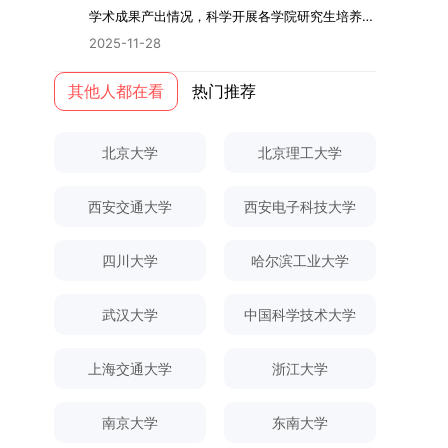
际情况，特制定本实施方案。一、组建选拔工作专
读学校及学院发布的招生章程、简章及专业目录，
关研究的交叉融合，为促进茶农增收、服务双碳目
学术指导，并支持参与国际化学术交流。（三）优
学术成果产出情况，科学开展各学院研究生培养质
环境。（二）完善“五育并举”育人机制学校系统推
项领导小组为统筹推进自主选择专业选拔全流程工
按规定完成报名及缴费。逾期未完成视为自动放
标实现以及全面推进乡村振兴战略提供了有益参
厚奖助待遇提供具有竞争力的助研津贴与生活补
量评估工作，进一步推进研究生成果管理的规范
进德育、智育、体育、美育和劳育有机融合，构建
2025-11-28
作，确保各项环节有序落地，学院专门成立选拔工
弃。（三）申请材料提交符合报考条件的考生，需
考。二、答辩过程与主要内容（一）论文主要内容
助，保障学生潜心学业与研究。（四）畅通发展渠
化、制度化与信息化建设，现就2025年度研究生
全面发展的育人体系。通过课程教学、科研训练、
作领导小组。二、明确报名准入条件本次自主选择
下载并填写《博士入学申请材料自查表》，按要求
与框架文枚博士的论文聚焦茶农参与合作社这一现
道在培养过程中表现优异者，毕业后可优先获得苏
成果统计、审核及考核相关事宜通知如下：一、成
其他人都在看
热门推荐
社会实践等多种途径，提升研究生的综合素质，培
专业选拔的报名对象限定为2025级全日制普通本
整理申请材料，确保材料齐全、顺序正确。所有纸
实背景，系统梳理了“认知—采纳—转型—收益”的
州实验室的工作推荐机会。五、申请条件与报名流
果统计范畴及填报规范本次成果统计对象为我校全
养具有创新精神、实践能力和社会责任感的时代新
科在读学生，第二学士学位学生不在本次选拔范围
质申请材料及自查表须于2025年12月22日上午
作用链条，重点探讨了不同利益联结模式如何影响
程（一）基本申请条件不同选拔方式的申请者需满
体博士、硕士研究生，统计时限为2025年11月30
人。二、优化招生与学科结构，服务国家战略需求
内。同时需特别说明的是，在高考招生环节中，国
10:00前寄达经济学院研究生招生办公室。重要提
北京大学
北京理工大学
茶农的绿色生产决策，揭示了合作社在引导农业生
足相应规定：本科直博生须符合上海交通大学推荐
日前正式取得的各类学术成果。成果涵盖正式刊发
西南林业大学主动对接国家重大战略和区域发展需
家或学校已明确标注不得转专业的本科学生，不具
示：材料送达时间以签收时间为准，逾期不予受
产方式绿色转型中的内在机制。（二）答辩过程回
免试研究生相关要求。硕博连读与申请-考核制申
的学术论文、获得的科研奖励、已授权或在申的专
要，不断优化学科布局与招生机制，提升研究生教
备参与本次选拔考核的资格。三、确定选拔考核方
理；建议选择可靠快递方式邮寄；请严格对照材料
顾在答辩陈述环节，文枚就研究背景、分析框架、
请者应满足当年度上海交通大学博士研究生招生的
西安交通大学
西安电子科技大学
利、正式出版的专著、学科竞赛获奖证书及参与国
育服务经济社会发展的能力。目前，学校拥有4个
式本次自主选择专业选拔考核采用“初试+复试”的
清单顺序整理提交。材料不全、不符合要求或存在
核心内容以及创新之处进行了系统汇报。答辩委员
基本条件及各学院补充规定。（二）报名方式所有
内外学术交流活动的相关证明等。所有在校研究生
一级学科博士点、1个博士专业学位点，以及17个
两级考核模式，其中初试由学校教务处统一部署组
弄虚作假者，资格审查将不予通过。所有提交材料
会各位专家本着严谨求实的学术态度，从理论支
申请人须提前与意向导师沟通确认招生意向，并在
须登录桂林理工大学研究生教育综合管理信息系
一级学科硕士点和17个硕士专业学位点。“十四
四川大学
哈尔滨工业大学
织，复试环节则由我院自主负责实施，具体安排如
不予退还。考生须对报名信息的真实性和准确性负
撑、研究方法、数据论证以及逻辑结构等多个维度
达成一致后进行网上报名：本科直博生须按规定时
统，在指定功能模块完成成果信息录入，并上传相
五”期间，学校研究生规模实现显著增长，博士研
下：（一）学校统一初试安排初试的具体考试时
责，报名信息一经确认提交，不得修改。如确需修
对论文展开评议，在肯定论文质量的同时，也提出
间登录国家推荐免试服务系统完成志愿填报。硕博
关证明材料的PDF版本，相关审核人员将通过系统
究生规模增长达211%。在招生宣传方面，学校构
间、考试科目、考场分布及相关要求，以《关于做
武汉大学
中国科学技术大学
改，须在报名截止前重新填报。三、选拔与录取1.
了若干修改建议，并就如何进一步聚焦关键科学问
连读与申请-考核制考生需登录上海交通大学研招
进行线上审核。（一）学术论文登记细则学术论文
建了“网络宣传+AI智能咨询+现场答疑”三位一体的
好2025-2026学年第1学期自主选择专业选拔考核
资格审查学院将依据网上报名信息及寄达的申请材
题、加强理论阐释深度等方面给予了指导。三、答
网报名系统，选择“国家实验室联培专项”，并选定
包含期刊论文与会议论文两类，研究生需在系
招生宣传平台，持续推进招生模式改革。2024年
准备工作的通知》（海大本[2025]17号）文件中
料进行资格审查，核实考生报考资格、材料完整性
上海交通大学
浙江大学
辩结果与培养意义（一）答辩结果经答辩委员会充
名录内交大导师。（三）报名时间节点本科直博生
统“论文发表信息维护”板块完成信息填报。该板块
起全面推行“申请-考核”制博士招生，2025年进一
的明确规定为准，考生可随时关注学校教务处发布
及缴费情况。审查结果预计于2025年12月下旬在
分讨论、集体评议及无记名投票，一致认为文枚的
报名以学校通知为准；硕博连读与申请-考核制设
中标注为红色的字段为必填项，填报时须确保信息
步拓展“直博”“硕博连读”等多元招生渠道。在学科
的官方信息。（二）学院自主复试安排复试是衡量
学院网站公布。2.材料评议学院将组织专家组对通
博士学位论文研究思路清晰、内容充实、调研扎
两批报名，第一批截止时间为2025年12月15日，
南京大学
东南大学
真实准确、完整规范，若出现空项或错填情况，将
专业调整方面，学校实施存量专业优化行动，压缩
考生综合能力与专业适配度的关键环节，我院将从
过资格审查的考生材料进行评议并打分，满分为
实、写作规范、结论可靠，且已完成足量研究工
第二批为2026年3月15日至4月20日，具体时间以