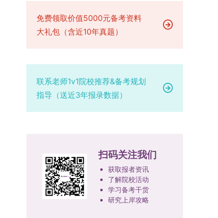
已授权三种状态。研究生需通过系统“科研成果信
技、人才协同发展的理念贯穿研究生培养全过程，
场设置，具体的笔试教室与面试房间将在报名结束
品质、诚信状况、遵纪守法表现等。拟录取名单确
息维护”菜单进行填报，每一项成果对应的所有证
免费领取价值5000元备考资料
着力提升人才自主培养质量。学校实行学术学位与
后，通过学院官网或班级通知等方式另行公布，请
定后，学院将向考生所在单位调取人事档案及现实
明材料均需整合为单个PDF文件上传。各类成果附
专业学位研究生分类培养，优化前者课程体系的理
大礼包（含近10年真题）
考生密切关注。4. 综合成绩核算与录取规则考生
表现材料进行复核。考核不合格者不予录取。四、
件材料要求如下：1. 科研奖励及竞赛获奖：仅限省
论深度，强化后者课程的应用性与实践性。在产教
的最终综合成绩采用“初试+复试”加权计算方式，
录取办法1.考生总成绩由材料评议成绩和复试成绩
部级及以上级别奖励，需上传包含获奖者姓名的荣
融合方面，学校出台《科技小院管理办法》《研究
其中学校统一初试成绩占比50%，学院复试总成绩
加权得出，具体计算公式为：总成绩 = 材料评议
誉证书或奖状彩色扫描件；2. 学术专著：需上传
生联合培养基地建设管理办法》等文件，明确产学
占比50%。综合成绩核算完成后，将按分数从高到
成绩 × 50% + 复试成绩 × 50%。2.录取工作坚
封面、编者信息页、目录及封底的完整扫描件；3.
研一体化培养定位。目前已建成8个省级科技小
低进行排序，需要特别注意的是，初试成绩未达到
持“全面衡量、择优录取、保证质量、宁缺毋滥”原
联系老师1v1院校推荐&备考规划
国家授权专利：包括发明专利、实用新型专利、外
院，其中2个获省级专项资金支持。专业学位案例
及格线的考生，将不纳入排名范围。录取工作将严
则，根据招生计划、考生总成绩、思想政治表现及
指导（送近3年报录数据）
观设计专利，需上传专利受理通知书及授权证书的
库建设成效显著，1个项目入选教育部主题案例
格按照学院自主选择专业的计划名额，从排名靠前
身心健康状况等因素确定拟录取名单。3.拟录取考
彩色扫描件。（三）学科竞赛登记细则仅统计研究
库，“十四五”以来获批省级案例库项目70余项、省
的考生中依次录取。若出现综合成绩相同的情况，
生须在规定时间内提交符合要求的体检报告（二级
生作为竞赛团队负责人，参与学科竞赛（文艺、体
级优质课程近50门。2025年，学校专项投入60余
将按以下顺序进行成绩比对，确定最终录取名次：
甲等及以上医院或四川大学校医院出具），体检标
育类竞赛除外）并获得省部级三等奖及以上奖励的
万元设立研究生科研创新基金，支持学生开展前沿
第一步比对初试科目中“高等数学B”的成绩，成绩
准按教育部及学校相关规定执行。4.拟录取名单经
成果，研究生需在系统“学科竞赛信息维护”菜单完
研究。学校还设立“香樟学术讲坛”，拓展学生学术
高者优先；若该科目成绩仍相同，则比对复试
网上公示，并完成体检、政审、调档等程序后，学
扫码关注我们
成填报。填报信息需与获奖证书内容完全一致，重
视野。通过系列改革，研究生科研创新与学科竞赛
中“英语”科目的成绩，以成绩高者为优先录取对
院将向合格考生寄发录取通知书。
点包含参赛年份、竞赛全称、竞赛类别（从系统预
成果丰硕：2024年，研究生以第一作者发表的三
获取报者资讯
象。5. 复试应试要求为保障复试工作的严肃性与
设列表中选择，具体分类可参考相关说明，无对应
了解院校活动
检索论文占比达91.55%；在“中国研究生创新实践
规范性，考生在参加笔试和面试时，必须携带本人
学习备考干货
选项时选择“其他”，并在竞赛名称中详细标注）、
大赛”等赛事中，获国家级奖项30余项、省级奖项
身份证及学生证原件，以便工作人员进行身份核
研究上岸攻略
获奖等级等核心信息。获奖级别分为国际级、国家
200余项。（一）推进分类培养与课程体系建设学
验。未按要求携带有效证件的考生，将无法进入考
级、省部级三类，获奖等级分为特等奖、一等奖、
校根据学术学位与专业学位不同定位，构建差异化