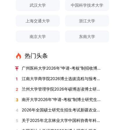
对论文展开评议，在肯定论文质量的同时，也提出
间登录国家推荐免试服务系统完成志愿填报。硕博
关证明材料的PDF版本，相关审核人员将通过系统
究生规模增长达211%。在招生宣传方面，学校构
间、考试科目、考场分布及相关要求，以《关于做
武汉大学
中国科学技术大学
改，须在报名截止前重新填报。三、选拔与录取1.
了若干修改建议，并就如何进一步聚焦关键科学问
连读与申请-考核制考生需登录上海交通大学研招
进行线上审核。（一）学术论文登记细则学术论文
建了“网络宣传+AI智能咨询+现场答疑”三位一体的
好2025-2026学年第1学期自主选择专业选拔考核
资格审查学院将依据网上报名信息及寄达的申请材
题、加强理论阐释深度等方面给予了指导。三、答
网报名系统，选择“国家实验室联培专项”，并选定
包含期刊论文与会议论文两类，研究生需在系
招生宣传平台，持续推进招生模式改革。2024年
准备工作的通知》（海大本[2025]17号）文件中
料进行资格审查，核实考生报考资格、材料完整性
上海交通大学
浙江大学
辩结果与培养意义（一）答辩结果经答辩委员会充
名录内交大导师。（三）报名时间节点本科直博生
统“论文发表信息维护”板块完成信息填报。该板块
起全面推行“申请-考核”制博士招生，2025年进一
的明确规定为准，考生可随时关注学校教务处发布
及缴费情况。审查结果预计于2025年12月下旬在
分讨论、集体评议及无记名投票，一致认为文枚的
报名以学校通知为准；硕博连读与申请-考核制设
中标注为红色的字段为必填项，填报时须确保信息
步拓展“直博”“硕博连读”等多元招生渠道。在学科
的官方信息。（二）学院自主复试安排复试是衡量
学院网站公布。2.材料评议学院将组织专家组对通
博士学位论文研究思路清晰、内容充实、调研扎
两批报名，第一批截止时间为2025年12月15日，
南京大学
东南大学
真实准确、完整规范，若出现空项或错填情况，将
专业调整方面，学校实施存量专业优化行动，压缩
考生综合能力与专业适配度的关键环节，我院将从
过资格审查的考生材料进行评议并打分，满分为
实、写作规范、结论可靠，且已完成足量研究工
第二批为2026年3月15日至4月20日，具体时间以
直接导致审核不通过。论文统计遵循以下原则：对
或撤销生源不足专业，将非全日制招生计划向需求
考核方式、时间、地点等多方面做好细致安排，确
100分。评议结果预计于2026年1月中上旬公布。
作，符合博士学位授予要求，同意通过博士学位论
报考学院通知为准。（四）材料提交申请人须按学
于SCI、EI、ISTP、CSCD、CSSCI、A刊、B刊等
旺盛的学科倾斜；同时加快推进急需学科专业建
保考核结果客观准确。1. 复试考核构成复试成绩由
学院将根据材料评议成绩及招生计划，确定进入复
热门头条
文答辩。文枚由张连刚教授指导完成学业，其答辩
校及报考学院要求，如实提交全部申请材料并完成
高水平论文，仅统计以桂林理工大学为第一署名单
设，陆续开展“生物与医药”“低空技术与工程”等新
笔试与面试两部分组成，具体占比为：笔试成绩占
试的考生名单。同等学力报考者须参加学校统一组
通过标志着西南林业大学农林经济管理专业诞生首
线上报名程序。六、考核与录取考核工作由上海交
位，且研究生为第一作者，或导师为第一作者、研
兴专业招生。学校还深化科教融合，单列专项招生
复试总成绩的40%，面试成绩占复试总成绩的
广州医科大学2026年“申请-考核”制招收博士研究生报考公告
织的政治理论考试，具体时间地点另行通知，成绩
位博士毕业生。待学校学位评定委员会审议通过
通大学相关学院与苏州实验室联合组织，具体考核
究生为第二作者的论文；在Nature、Science、
计划，与中国科学院昆明植物研究所、西双版纳热
60%。（1）笔试：以英语能力测试为核心，重点
合格线为60分。非同等学力考生无需参加。3.复
后，她也将成为云南省该专业首位获得博士学位的
形式、内容及流程以学院后续公布的方案为准。录
江南大学商学院2026博士选拔流程与报考条件汇总
1
Cell三大顶刊及其子刊发表的论文，不受作者排名
带植物园等科研机构开展联合培养，探索跨学科、
考查考生的英语阅读理解、书面写作及英汉互译能
试安排复试环节将对考生的思想品德、专业素养、
研究生。（二）学科建设意义此次博士论文答辩的
取时将对考生进行全面考察，学术能力与思想品德
限制，只要署名单位包含桂林理工大学均纳入统计
跨机构的研究生培养新机制。（一）推进招生制度
力，全面评估其英语综合应用水平。（2）面试：
兰州大学管理学院2026年硕博连读博士研究生招生“申请-考核”实施方案
2
外语能力、创新意识及综合素质进行全面考察。复
顺利完成，是学院在农林经济管理博士研究生培养
并重，报名及考核期间有违规或学术不端行为者将
范围。其中，被SCI、EI、ISTP收录的论文，需额
改革与生源质量提升学校建立多元化招生宣传与咨
采用综合面试形式，考核内容涵盖中英文自我介
试分为笔试与面试两部分：笔试科目为“经济学综
方面取得的重要进展，反映了该学位点建设已初见
按有关规定处理。七、其他事项（一）入学时间预
南开大学2026年“申请-考核”制博士研究生招生录取工作实施细则
3
外提供检索证明，论文全文与检索证明须合并为单
询平台，提升生源质量。推行“申请-考核”制博士
绍、综合素养评估（包括逻辑思维、沟通表达、应
合”，适用于理论经济学与应用经济学各专业，形
成效。这一成果不仅体现了学科建设的新突破，也
计为2026年春季或秋季学期。（二）费用与奖助
个PDF文件上传。不同类型论文需提交的附件材料
招生，并拓展直博与硕博连读渠道，增强招生方式
变能力等）以及专业认知程度（包括对目标专业的
2026年全国硕士研究生招生考试新疆农业大学报考点网上确认公告
4
式为闭卷，时长为3小时，满分100分。面试环节
为未来农林经济管理学科的持续发展、学术交流与
学费标准按上海交通大学相关规定执行；学生在读
如下：1. 被SCI、EI、ISTP、SSCI、A&HCI来源期
的灵活性与针对性。（二）优化学科专业布局通过
了解、学习规划等），全方位判断考生是否具备进
要求考生准备10—15分钟的PPT报告，内容应涵盖
合作注入了新的活力。
期间享受学校与实验室共同提供的奖助学金待遇。
关于2025年北京林业大学中国科协青年科技人才培育工程博士生推荐工作的通知
5
刊收录的论文：需按“检索证明（如有）+分区报告
撤销合并低效专业、加强社会急需学科建设，学校
入目标专业学习的潜力。2. 复试时间安排复试时
个人科研经历、研究成果及博士阶段研究设想等。
（三）住宿安排课程学习阶段由学校协调住宿；进
（如有）+论文全文（必备）”的顺序合并材料；2.
不断优化学科结构。面向国家战略和产业需求，加