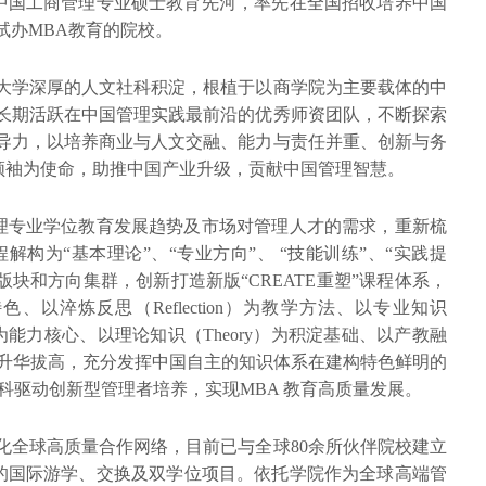
创中国工商管理专业硕士教育先河，率先在全国招收培养中国
试办MBA教育的院校。
民大学深厚的人文社科积淀，根植于以商学院为主要载体的中
靠长期活跃在中国管理实践最前沿的优秀师资团队，不断探索
领导力，以培养商业与人文交融、能力与责任并重、创新与务
领袖为使命，助推中国产业升级，贡献中国管理智慧。
管理专业学位教育发展趋势及市场对管理人才的需求，重新梳
程解构为“基本理论”、“专业方向”、 “技能训练”、“实践提
大版块和方向集群，创新打造新版“CREATE重塑”课程体系，
特色、以淬炼反思（Reflection）为教学方法、以专业知识
lity）为能力核心、以理论知识（Theory）为积淀基础、以产教融
ce）为升华拔高，充分发挥中国自主的知识体系在建构特色鲜明的
商科驱动创新型管理者培养，实现MBA 教育高质量发展。
化全球高质量合作网络，目前已与全球80余所伙伴院校建立
的国际游学、交换及双学位项目。依托学院作为全球高端管