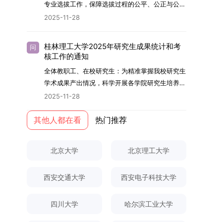
够担当民族复兴大任的高素质人才。（一）强化思
专业选拔工作，保障选拔过程的公平、公正与公
用成果分级方案》认定）；②作为主要完成人获
文选题为《加入合作社对茶农绿色生产行为的影响
的，将获发上海交通大学博士研究生毕业证书并授
想政治教育与导师队伍建设学校以党建引领为核
开，依据《海南大学普通本科学生自主选择专业管
得省部级二等奖及以上科研成果奖励（以证书为
2025-11-28
研究》，该研究立足于茶农生产经营实际，围
予博士学位。四、项目特色与支持条件（一）高水
心，将思想政治教育贯穿研究生培养全过程。通过
理办法》（海大党政办[2024]54号）及《关于做
准），其中一等奖要求排名前五，二等奖要求排名
绕“认知—采纳—转型—收益”这一主线，深入剖析
平科研平台学生可参与国家重大科研项目，接触材
修订导师立德树人职责实施细则，明确导师在研究
好2025-2026学年第1学期自主选择专业选拔考核
前三。（二）网上报名及缴费报名及缴费统一在网
合作社及其利益联结机制对茶农采纳绿色生产技术
料领域大科学装置与人工智能辅助研发平台，获得
桂林理工大学2025年研究生成果统计和考
问
生成长中的关键角色，推动形成以德为先、科研报
准备工作的通知》（海大本[2025]17号）两份核
上进行，时间为2025年11月27日上午9:00至
核工作的通知
行为的影响路径，不仅深化了合作社推动农业绿色
前沿科研训练条件。（二）优质导师资源由包括院
国的育人氛围。在加强学术规范和学风建设方面，
心文件精神，结合我院学科建设特点与教学管理实
2025年12月17日晚上10:00。考生须提前认真阅
转型的理论认识，也促进了农业经济学与生态学相
士在内的资深科研人员组成导师团队，提供高水平
全体教职工、在校研究生：为精准掌握我校研究生
学校持续开展学术诚信教育，营造风清气正的学术
际情况，特制定本实施方案。一、组建选拔工作专
读学校及学院发布的招生章程、简章及专业目录，
关研究的交叉融合，为促进茶农增收、服务双碳目
学术指导，并支持参与国际化学术交流。（三）优
学术成果产出情况，科学开展各学院研究生培养质
环境。（二）完善“五育并举”育人机制学校系统推
项领导小组为统筹推进自主选择专业选拔全流程工
按规定完成报名及缴费。逾期未完成视为自动放
标实现以及全面推进乡村振兴战略提供了有益参
厚奖助待遇提供具有竞争力的助研津贴与生活补
量评估工作，进一步推进研究生成果管理的规范
进德育、智育、体育、美育和劳育有机融合，构建
2025-11-28
作，确保各项环节有序落地，学院专门成立选拔工
弃。（三）申请材料提交符合报考条件的考生，需
考。二、答辩过程与主要内容（一）论文主要内容
助，保障学生潜心学业与研究。（四）畅通发展渠
化、制度化与信息化建设，现就2025年度研究生
全面发展的育人体系。通过课程教学、科研训练、
作领导小组。二、明确报名准入条件本次自主选择
下载并填写《博士入学申请材料自查表》，按要求
与框架文枚博士的论文聚焦茶农参与合作社这一现
道在培养过程中表现优异者，毕业后可优先获得苏
成果统计、审核及考核相关事宜通知如下：一、成
其他人都在看
热门推荐
社会实践等多种途径，提升研究生的综合素质，培
专业选拔的报名对象限定为2025级全日制普通本
整理申请材料，确保材料齐全、顺序正确。所有纸
实背景，系统梳理了“认知—采纳—转型—收益”的
州实验室的工作推荐机会。五、申请条件与报名流
果统计范畴及填报规范本次成果统计对象为我校全
养具有创新精神、实践能力和社会责任感的时代新
科在读学生，第二学士学位学生不在本次选拔范围
质申请材料及自查表须于2025年12月22日上午
作用链条，重点探讨了不同利益联结模式如何影响
程（一）基本申请条件不同选拔方式的申请者需满
体博士、硕士研究生，统计时限为2025年11月30
人。二、优化招生与学科结构，服务国家战略需求
内。同时需特别说明的是，在高考招生环节中，国
10:00前寄达经济学院研究生招生办公室。重要提
北京大学
北京理工大学
茶农的绿色生产决策，揭示了合作社在引导农业生
足相应规定：本科直博生须符合上海交通大学推荐
日前正式取得的各类学术成果。成果涵盖正式刊发
西南林业大学主动对接国家重大战略和区域发展需
家或学校已明确标注不得转专业的本科学生，不具
示：材料送达时间以签收时间为准，逾期不予受
产方式绿色转型中的内在机制。（二）答辩过程回
免试研究生相关要求。硕博连读与申请-考核制申
的学术论文、获得的科研奖励、已授权或在申的专
要，不断优化学科布局与招生机制，提升研究生教
备参与本次选拔考核的资格。三、确定选拔考核方
理；建议选择可靠快递方式邮寄；请严格对照材料
顾在答辩陈述环节，文枚就研究背景、分析框架、
请者应满足当年度上海交通大学博士研究生招生的
西安交通大学
西安电子科技大学
利、正式出版的专著、学科竞赛获奖证书及参与国
育服务经济社会发展的能力。目前，学校拥有4个
式本次自主选择专业选拔考核采用“初试+复试”的
清单顺序整理提交。材料不全、不符合要求或存在
核心内容以及创新之处进行了系统汇报。答辩委员
基本条件及各学院补充规定。（二）报名方式所有
内外学术交流活动的相关证明等。所有在校研究生
一级学科博士点、1个博士专业学位点，以及17个
两级考核模式，其中初试由学校教务处统一部署组
弄虚作假者，资格审查将不予通过。所有提交材料
会各位专家本着严谨求实的学术态度，从理论支
申请人须提前与意向导师沟通确认招生意向，并在
须登录桂林理工大学研究生教育综合管理信息系
一级学科硕士点和17个硕士专业学位点。“十四
四川大学
哈尔滨工业大学
织，复试环节则由我院自主负责实施，具体安排如
不予退还。考生须对报名信息的真实性和准确性负
撑、研究方法、数据论证以及逻辑结构等多个维度
达成一致后进行网上报名：本科直博生须按规定时
统，在指定功能模块完成成果信息录入，并上传相
五”期间，学校研究生规模实现显著增长，博士研
下：（一）学校统一初试安排初试的具体考试时
责，报名信息一经确认提交，不得修改。如确需修