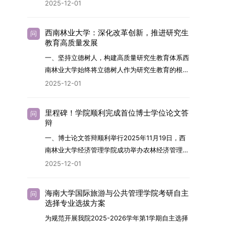
2026年，学院博士研究生招生全面实行“申请-考
2025-12-01
究与技术开发工作的未来领军人才。二、招生安排
核”机制。本年度计划招收博士研究生27名，具体
（一）招生学科范围涵盖材料科学与工程
导师招生计划详见学院官网发布的《四川大学经济
（0805）、化学（0703）、电子科学与技术
西南林业大学：深化改革创新，推进研究生
问
学院2026年博士生招生专业目录》。实际录取人
教育高质量发展
（0809）、材料与化工（0856）、机械
数将根据国家最终下达的招生计划及考生报名情况
（0855）、电子信息（0854）等相关专业。
一、坚持立德树人，构建高质量研究生教育体系西
进行适当调整。除国家专项计划外，我院招收定向
（二）招生名额2026年度具体招生规模以国家最
南林业大学始终将立德树人作为研究生教育的根本
就业考生的比例原则上不超过总计划的5%。全日
终下达计划为准，首批拟招收联合培养博士生16
任务，积极响应“教育强国，研究生教育何为”的时
2025-12-01
制定向就业考生在基本修业年限内须全脱产在校学
名。具体招生院系及导师信息请见相关名录。
代命题。学校全面贯彻党的教育方针，以高质量党
习。二、报考流程（一）报名资格1.申请人应拥护
（三）选拔途径共设置三种选拔方式，包括本科直
建引领研究生思想政治教育，修订并印发了《研究
中国共产党的领导，品德良好，遵纪守法，身心健
里程碑！学院顺利完成首位博士学位论文答
问
博、硕博连读与申请-考核制，将根据考生综合素
生导师立德树人职责实施细则（2025年修
辩
康，并满足《四川大学2026年博士研究生招生章
质择优录取。（四）培养类别全部为全日制非定向
订）》，推动导师发挥示范作用，引导学生树立德
程》中列出的各项基本条件。2.具备较强的科研能
一、博士论文答辩顺利举行2025年11月19日，西
就业博士研究生。三、培养模式与学位管理（一）
才兼备、科技报国的远大志向，增强社会责任感和
力，并展现出良好的科研发展潜力。3.提交两份由
南林业大学经济管理学院成功举办农林经济管理专
学籍管理联合培养学生学籍隶属于上海交通大学，
人文关怀，促进个人成长与国家战略需求深度融
正高级职称专家亲笔书写的推荐信，专业领域需与
业首届博士研究生学位论文答辩会。答辩地点设于
基本修业年限按该校研究生学籍管理办法执行。
2025-12-01
合。同时，学校制定《关于进一步加强研究生教育
报考专业相关，其中一份必须由报考导师出具。4.
学院303会议室，博士生文枚就其博士学位论文进
（二）培养阶段划分培养过程分为两个主要阶段：
管理工作的实施意见》，强化学风建设，深化科研
以同等学力身份报考者，其科研成果须同时符合以
行了汇报与答辩。答辩委员会由多位知名专家组
第一阶段于上海交通大学完成课程学习；第二阶段
诚信与学术道德教育，弘扬科学精神。学校坚
海南大学国际旅游与公共管理学院考研自主
问
下两项要求：①以第一作者身份在报考学科领域
成。北京林业大学陈建成教授担任主席，委员包括
进入苏州实验室，依托其重大科研任务开展课题研
选择专业选拔方案
持“五育并举”育人理念，通过德育铸魂、智育启
内发表期刊文章，其中至少1篇为A级、1篇为B级
云南财经大学熊德平教授、杨增雄教授、李亚波教
究与学位论文工作。（三）学历学位授予学生在规
智、体育强身、美育润心、劳育践行，全面培养能
为规范开展我院2025-2026学年第1学期自主选择
（期刊等级依据《四川大学哲学社会科学期刊与应
授，以及昆明理工大学冯朝睿教授。文枚的博士论
定年限内达到上海交通大学毕业及学位授予要求