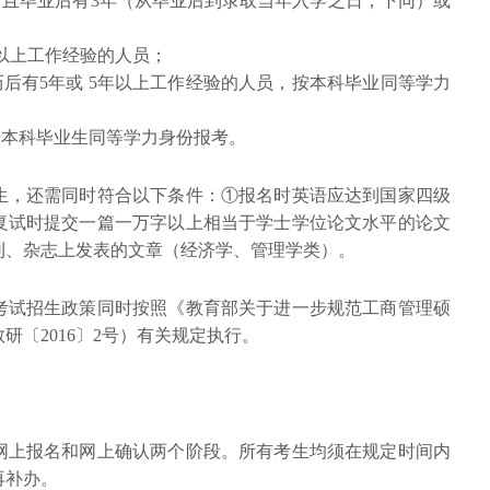
历且毕业后有3年（从毕业后到录取当年入学之日，下同）或
年以上工作经验的人员；
历后有5年或 5年以上工作经验的人员，按本科毕业同等学力
按本科毕业生同等学力身份报考。
生，还需同时符合以下条件：①报名时英语应达到国家四级
复试时提交一篇一万字以上相当于学士学位论文水平的论文
刊、杂志上发表的文章（经济学、管理学类）。
考试招生政策同时按照《教育部关于进一步规范工商管理硕
研〔2016〕2号）有关规定执行。
网上报名和网上确认两个阶段。所有考生均须在规定时间内
再补办。