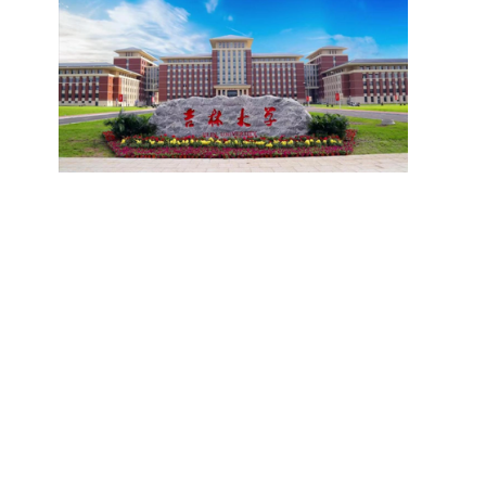
研究。学校还设立“香樟学术讲坛”，拓展学生学术
高者优先；若该科目成绩仍相同，则比对复试
网上公示，并完成体检、政审、调档等程序后，学
成填报。填报信息需与获奖证书内容完全一致，重
视野。通过系列改革，研究生科研创新与学科竞赛
中“英语”科目的成绩，以成绩高者为优先录取对
院将向合格考生寄发录取通知书。
点包含参赛年份、竞赛全称、竞赛类别（从系统预
成果丰硕：2024年，研究生以第一作者发表的三
象。5. 复试应试要求为保障复试工作的严肃性与
设列表中选择，具体分类可参考相关说明，无对应
检索论文占比达91.55%；在“中国研究生创新实践
规范性，考生在参加笔试和面试时，必须携带本人
选项时选择“其他”，并在竞赛名称中详细标注）、
大赛”等赛事中，获国家级奖项30余项、省级奖项
身份证及学生证原件，以便工作人员进行身份核
获奖等级等核心信息。获奖级别分为国际级、国家
200余项。（一）推进分类培养与课程体系建设学
验。未按要求携带有效证件的考生，将无法进入考
级、省部级三类，获奖等级分为特等奖、一等奖、
校根据学术学位与专业学位不同定位，构建差异化
场参与考核，由此产生的后果由考生自行承担。6.
二等奖。若获奖证书注明指导教师信息，需完整填
的课程与培养体系，强化学术型人才的理论素养和
其他说明与咨询渠道本方案中未明确提及的相关事
写指导教师姓名、排名及具体分工；同一竞赛同一
专业型人才的实践能力。（二）加强产教融合与平
宜，均以海南大学教务处发布的自主选择专业相关
奖项有多名研究生共同参与的，由其中1名研究生
台建设通过科技小院、联合培养基地等载体，推动
文件及后续通知为准。考生若在报名及备考过程中
负责统一登记，同时按证书上的姓名顺序填写所有
校企、校所协同育人，提升研究生解决实际问题的
有疑问，可联系学院选拔工作领导小组秘书咨询，
参赛成员及排名，其他成员无需重复填报，系统将
能力。案例库与优质课程建设为高质量教学提供支
确保及时获取准确信息。
自动关联显示相关信息；团队中包含非本校研究生
撑。（三）支持科研创新与学术交流学校设立专项
的，需在备注栏明确说明。附件材料需上传获奖证
科研基金，举办高水平学术讲座，鼓励研究生参与
书的彩色扫描件。（四）学术交流活动登记细则研
创新实践。近年来，研究生在论文发表与学科竞赛
究生参与的国内外学术交流活动，包括参加学术会
方面取得一系列突破，体现了培养质量的显著提
议听会、本人在会议上作报告及参与科考活动等，
升。
均需在系统“学术活动信息维护”菜单进行登记。附
件材料需将活动证明相关文件（含会议通知、活动