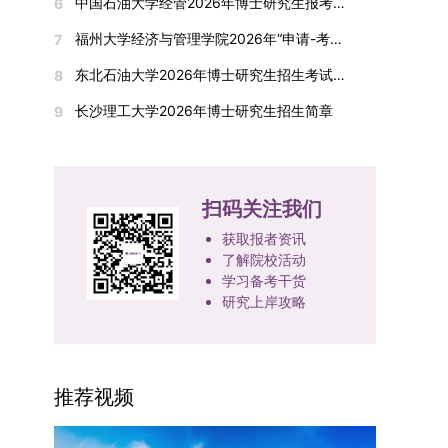
间初步定于2026年1月6日（星期二）下午，具体
中国石油大学经管2026年博士研究生报考通知
6
复试成绩按百分制计算，笔试与面试成绩各占
入实验室科研阶段后，由苏州实验室统筹安排住
在国内核心期刊发表的论文：需上传论文全文扫描
快布局新兴交叉学科，推动学科专业体系动态优
时段划分如下：（1）笔试时段：14:30—15:30，
50%，计算公式为：复试成绩 = (笔试成绩 + 面试
宿。（四）未尽事宜参照上海交通大学2026年博
福州大学经济与管理学院2026年“申请-考核”制招收攻读博士学位研究生相关要求
7
件；3. 已收到正式录用通知但尚未刊发的论文：
化。（三）深化科教融合与协同育人学校与高水平
时长60分钟；（2）面试时段：15:50—17:50，时
成绩) ÷ 2。复试成绩低于60分者不予录取。同等
士研究生招生章程及相关细则执行。相关推荐：上
需提交包含明确卷期号的录用通知原件及论文录用
科研机构共建联合培养平台，打破传统院系壁垒，
长120分钟。若因报名人数调整或其他特殊情况需
东北石油大学2026年博士研究生招生考试实施细则
8
学力考生复试期间须加试两门本专业硕士学位主干
海市复旦大学MBA 华东理工大学MBA 浙江省
稿。（二）科研奖励、专利及专著登记细则科研奖
促进科研资源与人才培养深度融合，提升研究生的
变更时间，学院将通过官方渠道提前通知所有考
课程，考试形式为笔试，具体科目见复试通知。4.
浙江工业大学MBA
长沙理工大学2026年博士研究生招生简章
9
励与专著（含软件著作权、学术专著）需已正式获
科研创新能力与实践能力。三、深化培养模式改
生。3. 复试地点安排本次复试的举办地点为海南
思想政治与品德考核复试期间将同步进行思想政治
得或出版，专利成果可包括处于申请中、已受理及
革，提升研究生教育质量西南林业大学将教育、科
大学观澜湖校区。考虑到最终报名人数可能影响考
素质和品德考核，重点考察考生的政治态度、道德
已授权三种状态。研究生需通过系统“科研成果信
技、人才协同发展的理念贯穿研究生培养全过程，
场设置，具体的笔试教室与面试房间将在报名结束
品质、诚信状况、遵纪守法表现等。拟录取名单确
息维护”菜单进行填报，每一项成果对应的所有证
着力提升人才自主培养质量。学校实行学术学位与
后，通过学院官网或班级通知等方式另行公布，请
定后，学院将向考生所在单位调取人事档案及现实
扫码关注我们
明材料均需整合为单个PDF文件上传。各类成果附
专业学位研究生分类培养，优化前者课程体系的理
考生密切关注。4. 综合成绩核算与录取规则考生
表现材料进行复核。考核不合格者不予录取。四、
件材料要求如下：1. 科研奖励及竞赛获奖：仅限省
论深度，强化后者课程的应用性与实践性。在产教
获取报者资讯
的最终综合成绩采用“初试+复试”加权计算方式，
录取办法1.考生总成绩由材料评议成绩和复试成绩
部级及以上级别奖励，需上传包含获奖者姓名的荣
融合方面，学校出台《科技小院管理办法》《研究
了解院校活动
其中学校统一初试成绩占比50%，学院复试总成绩
加权得出，具体计算公式为：总成绩 = 材料评议
誉证书或奖状彩色扫描件；2. 学术专著：需上传
学习备考干货
生联合培养基地建设管理办法》等文件，明确产学
占比50%。综合成绩核算完成后，将按分数从高到
成绩 × 50% + 复试成绩 × 50%。2.录取工作坚
研究上岸攻略
封面、编者信息页、目录及封底的完整扫描件；3.
研一体化培养定位。目前已建成8个省级科技小
低进行排序，需要特别注意的是，初试成绩未达到
持“全面衡量、择优录取、保证质量、宁缺毋滥”原
国家授权专利：包括发明专利、实用新型专利、外
院，其中2个获省级专项资金支持。专业学位案例
及格线的考生，将不纳入排名范围。录取工作将严
则，根据招生计划、考生总成绩、思想政治表现及
观设计专利，需上传专利受理通知书及授权证书的
库建设成效显著，1个项目入选教育部主题案例
格按照学院自主选择专业的计划名额，从排名靠前
身心健康状况等因素确定拟录取名单。3.拟录取考
彩色扫描件。（三）学科竞赛登记细则仅统计研究
库，“十四五”以来获批省级案例库项目70余项、省
的考生中依次录取。若出现综合成绩相同的情况，
生须在规定时间内提交符合要求的体检报告（二级
推荐视频
生作为竞赛团队负责人，参与学科竞赛（文艺、体
级优质课程近50门。2025年，学校专项投入60余
将按以下顺序进行成绩比对，确定最终录取名次：
甲等及以上医院或四川大学校医院出具），体检标
育类竞赛除外）并获得省部级三等奖及以上奖励的
万元设立研究生科研创新基金，支持学生开展前沿
第一步比对初试科目中“高等数学B”的成绩，成绩
准按教育部及学校相关规定执行。4.拟录取名单经
成果，研究生需在系统“学科竞赛信息维护”菜单完