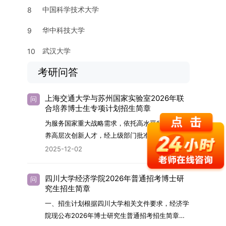
中国科学技术大学
8
华中科技大学
9
武汉大学
10
考研问答
上海交通大学与苏州国家实验室2026年联
问
合培养博士生专项计划招生简章
为服务国家重大战略需求，依托高水平科研平台培
养高层次创新人才，经上级部门批准，苏州实验室
（全称“苏州国家实验室”）与上海交通大学将于
2025-12-02
2026年继续合作开展博士研究生联合培养工作。
该项目旨在选拔优秀学子，在材料及相关前沿交叉
四川大学经济学院2026年普通招考博士研
问
学科领域进行深度培养。相关招生政策及安排说明
究生招生简章
如下。一、培养定位本项目致力于面向国家战略发
一、招生计划根据四川大学相关文件要求，经济学
展方向，培育具备科学家素养、创新精神与科研能
院现公布2026年博士研究生普通招考招生简章。
力，系统掌握学科前沿知识，能胜任高水平科学研