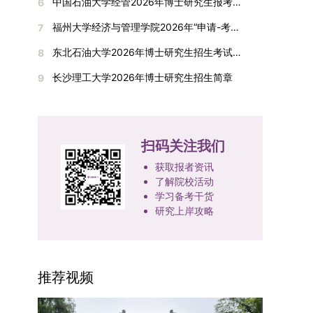
间初步定于2026年1月6日（星期二）下午，具体
中国石油大学经管2026年博士研究生报考通知
6
复试成绩按百分制计算，笔试与面试成绩各占
入实验室科研阶段后，由苏州实验室统筹安排住
在国内核心期刊发表的论文：需上传论文全文扫描
快布局新兴交叉学科，推动学科专业体系动态优
时段划分如下：（1）笔试时段：14:30—15:30，
50%，计算公式为：复试成绩 = (笔试成绩 + 面试
宿。（四）未尽事宜参照上海交通大学2026年博
福州大学经济与管理学院2026年“申请-考核”制招收攻读博士学位研究生相关要求
7
件；3. 已收到正式录用通知但尚未刊发的论文：
化。（三）深化科教融合与协同育人学校与高水平
时长60分钟；（2）面试时段：15:50—17:50，时
成绩) ÷ 2。复试成绩低于60分者不予录取。同等
士研究生招生章程及相关细则执行。相关推荐：上
需提交包含明确卷期号的录用通知原件及论文录用
科研机构共建联合培养平台，打破传统院系壁垒，
长120分钟。若因报名人数调整或其他特殊情况需
东北石油大学2026年博士研究生招生考试实施细则
8
学力考生复试期间须加试两门本专业硕士学位主干
海市复旦大学MBA 华东理工大学MBA 浙江省
稿。（二）科研奖励、专利及专著登记细则科研奖
促进科研资源与人才培养深度融合，提升研究生的
变更时间，学院将通过官方渠道提前通知所有考
课程，考试形式为笔试，具体科目见复试通知。4.
浙江工业大学MBA
长沙理工大学2026年博士研究生招生简章
9
励与专著（含软件著作权、学术专著）需已正式获
科研创新能力与实践能力。三、深化培养模式改
生。3. 复试地点安排本次复试的举办地点为海南
思想政治与品德考核复试期间将同步进行思想政治
得或出版，专利成果可包括处于申请中、已受理及
革，提升研究生教育质量西南林业大学将教育、科
大学观澜湖校区。考虑到最终报名人数可能影响考
素质和品德考核，重点考察考生的政治态度、道德
已授权三种状态。研究生需通过系统“科研成果信
技、人才协同发展的理念贯穿研究生培养全过程，
场设置，具体的笔试教室与面试房间将在报名结束
品质、诚信状况、遵纪守法表现等。拟录取名单确
息维护”菜单进行填报，每一项成果对应的所有证
着力提升人才自主培养质量。学校实行学术学位与
后，通过学院官网或班级通知等方式另行公布，请
定后，学院将向考生所在单位调取人事档案及现实
扫码关注我们
明材料均需整合为单个PDF文件上传。各类成果附
专业学位研究生分类培养，优化前者课程体系的理
考生密切关注。4. 综合成绩核算与录取规则考生
表现材料进行复核。考核不合格者不予录取。四、
件材料要求如下：1. 科研奖励及竞赛获奖：仅限省
论深度，强化后者课程的应用性与实践性。在产教
获取报者资讯
的最终综合成绩采用“初试+复试”加权计算方式，
录取办法1.考生总成绩由材料评议成绩和复试成绩
部级及以上级别奖励，需上传包含获奖者姓名的荣
融合方面，学校出台《科技小院管理办法》《研究
了解院校活动
其中学校统一初试成绩占比50%，学院复试总成绩
加权得出，具体计算公式为：总成绩 = 材料评议
誉证书或奖状彩色扫描件；2. 学术专著：需上传
学习备考干货
生联合培养基地建设管理办法》等文件，明确产学
占比50%。综合成绩核算完成后，将按分数从高到
成绩 × 50% + 复试成绩 × 50%。2.录取工作坚
研究上岸攻略
封面、编者信息页、目录及封底的完整扫描件；3.
研一体化培养定位。目前已建成8个省级科技小
低进行排序，需要特别注意的是，初试成绩未达到
持“全面衡量、择优录取、保证质量、宁缺毋滥”原
国家授权专利：包括发明专利、实用新型专利、外
院，其中2个获省级专项资金支持。专业学位案例
及格线的考生，将不纳入排名范围。录取工作将严
则，根据招生计划、考生总成绩、思想政治表现及
观设计专利，需上传专利受理通知书及授权证书的
库建设成效显著，1个项目入选教育部主题案例
格按照学院自主选择专业的计划名额，从排名靠前
身心健康状况等因素确定拟录取名单。3.拟录取考
彩色扫描件。（三）学科竞赛登记细则仅统计研究
库，“十四五”以来获批省级案例库项目70余项、省
的考生中依次录取。若出现综合成绩相同的情况，
生须在规定时间内提交符合要求的体检报告（二级
推荐视频
生作为竞赛团队负责人，参与学科竞赛（文艺、体
级优质课程近50门。2025年，学校专项投入60余
将按以下顺序进行成绩比对，确定最终录取名次：
甲等及以上医院或四川大学校医院出具），体检标
育类竞赛除外）并获得省部级三等奖及以上奖励的
万元设立研究生科研创新基金，支持学生开展前沿
第一步比对初试科目中“高等数学B”的成绩，成绩
准按教育部及学校相关规定执行。4.拟录取名单经
成果，研究生需在系统“学科竞赛信息维护”菜单完