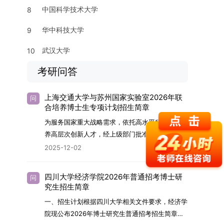
中国科学技术大学
8
华中科技大学
9
武汉大学
10
考研问答
上海交通大学与苏州国家实验室2026年联
问
合培养博士生专项计划招生简章
为服务国家重大战略需求，依托高水平科研平台培
养高层次创新人才，经上级部门批准，苏州实验室
（全称“苏州国家实验室”）与上海交通大学将于
2025-12-02
2026年继续合作开展博士研究生联合培养工作。
该项目旨在选拔优秀学子，在材料及相关前沿交叉
四川大学经济学院2026年普通招考博士研
问
学科领域进行深度培养。相关招生政策及安排说明
究生招生简章
如下。一、培养定位本项目致力于面向国家战略发
一、招生计划根据四川大学相关文件要求，经济学
展方向，培育具备科学家素养、创新精神与科研能
院现公布2026年博士研究生普通招考招生简章。
力，系统掌握学科前沿知识，能胜任高水平科学研