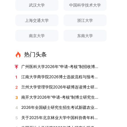
对论文展开评议，在肯定论文质量的同时，也提出
间登录国家推荐免试服务系统完成志愿填报。硕博
关证明材料的PDF版本，相关审核人员将通过系统
究生规模增长达211%。在招生宣传方面，学校构
间、考试科目、考场分布及相关要求，以《关于做
武汉大学
中国科学技术大学
改，须在报名截止前重新填报。三、选拔与录取1.
了若干修改建议，并就如何进一步聚焦关键科学问
连读与申请-考核制考生需登录上海交通大学研招
进行线上审核。（一）学术论文登记细则学术论文
建了“网络宣传+AI智能咨询+现场答疑”三位一体的
好2025-2026学年第1学期自主选择专业选拔考核
资格审查学院将依据网上报名信息及寄达的申请材
题、加强理论阐释深度等方面给予了指导。三、答
网报名系统，选择“国家实验室联培专项”，并选定
包含期刊论文与会议论文两类，研究生需在系
招生宣传平台，持续推进招生模式改革。2024年
准备工作的通知》（海大本[2025]17号）文件中
料进行资格审查，核实考生报考资格、材料完整性
上海交通大学
浙江大学
辩结果与培养意义（一）答辩结果经答辩委员会充
名录内交大导师。（三）报名时间节点本科直博生
统“论文发表信息维护”板块完成信息填报。该板块
起全面推行“申请-考核”制博士招生，2025年进一
的明确规定为准，考生可随时关注学校教务处发布
及缴费情况。审查结果预计于2025年12月下旬在
分讨论、集体评议及无记名投票，一致认为文枚的
报名以学校通知为准；硕博连读与申请-考核制设
中标注为红色的字段为必填项，填报时须确保信息
步拓展“直博”“硕博连读”等多元招生渠道。在学科
的官方信息。（二）学院自主复试安排复试是衡量
学院网站公布。2.材料评议学院将组织专家组对通
博士学位论文研究思路清晰、内容充实、调研扎
两批报名，第一批截止时间为2025年12月15日，
南京大学
东南大学
真实准确、完整规范，若出现空项或错填情况，将
专业调整方面，学校实施存量专业优化行动，压缩
考生综合能力与专业适配度的关键环节，我院将从
过资格审查的考生材料进行评议并打分，满分为
实、写作规范、结论可靠，且已完成足量研究工
第二批为2026年3月15日至4月20日，具体时间以
直接导致审核不通过。论文统计遵循以下原则：对
或撤销生源不足专业，将非全日制招生计划向需求
考核方式、时间、地点等多方面做好细致安排，确
100分。评议结果预计于2026年1月中上旬公布。
作，符合博士学位授予要求，同意通过博士学位论
报考学院通知为准。（四）材料提交申请人须按学
于SCI、EI、ISTP、CSCD、CSSCI、A刊、B刊等
旺盛的学科倾斜；同时加快推进急需学科专业建
保考核结果客观准确。1. 复试考核构成复试成绩由
学院将根据材料评议成绩及招生计划，确定进入复
热门头条
文答辩。文枚由张连刚教授指导完成学业，其答辩
校及报考学院要求，如实提交全部申请材料并完成
高水平论文，仅统计以桂林理工大学为第一署名单
设，陆续开展“生物与医药”“低空技术与工程”等新
笔试与面试两部分组成，具体占比为：笔试成绩占
试的考生名单。同等学力报考者须参加学校统一组
通过标志着西南林业大学农林经济管理专业诞生首
线上报名程序。六、考核与录取考核工作由上海交
位，且研究生为第一作者，或导师为第一作者、研
兴专业招生。学校还深化科教融合，单列专项招生
复试总成绩的40%，面试成绩占复试总成绩的
广州医科大学2026年“申请-考核”制招收博士研究生报考公告
织的政治理论考试，具体时间地点另行通知，成绩
位博士毕业生。待学校学位评定委员会审议通过
通大学相关学院与苏州实验室联合组织，具体考核
究生为第二作者的论文；在Nature、Science、
计划，与中国科学院昆明植物研究所、西双版纳热
60%。（1）笔试：以英语能力测试为核心，重点
合格线为60分。非同等学力考生无需参加。3.复
后，她也将成为云南省该专业首位获得博士学位的
形式、内容及流程以学院后续公布的方案为准。录
江南大学商学院2026博士选拔流程与报考条件汇总
1
Cell三大顶刊及其子刊发表的论文，不受作者排名
带植物园等科研机构开展联合培养，探索跨学科、
考查考生的英语阅读理解、书面写作及英汉互译能
试安排复试环节将对考生的思想品德、专业素养、
研究生。（二）学科建设意义此次博士论文答辩的
取时将对考生进行全面考察，学术能力与思想品德
限制，只要署名单位包含桂林理工大学均纳入统计
跨机构的研究生培养新机制。（一）推进招生制度
力，全面评估其英语综合应用水平。（2）面试：
兰州大学管理学院2026年硕博连读博士研究生招生“申请-考核”实施方案
2
外语能力、创新意识及综合素质进行全面考察。复
顺利完成，是学院在农林经济管理博士研究生培养
并重，报名及考核期间有违规或学术不端行为者将
范围。其中，被SCI、EI、ISTP收录的论文，需额
改革与生源质量提升学校建立多元化招生宣传与咨
采用综合面试形式，考核内容涵盖中英文自我介
试分为笔试与面试两部分：笔试科目为“经济学综
方面取得的重要进展，反映了该学位点建设已初见
按有关规定处理。七、其他事项（一）入学时间预
南开大学2026年“申请-考核”制博士研究生招生录取工作实施细则
3
外提供检索证明，论文全文与检索证明须合并为单
询平台，提升生源质量。推行“申请-考核”制博士
绍、综合素养评估（包括逻辑思维、沟通表达、应
合”，适用于理论经济学与应用经济学各专业，形
成效。这一成果不仅体现了学科建设的新突破，也
计为2026年春季或秋季学期。（二）费用与奖助
个PDF文件上传。不同类型论文需提交的附件材料
招生，并拓展直博与硕博连读渠道，增强招生方式
变能力等）以及专业认知程度（包括对目标专业的
2026年全国硕士研究生招生考试新疆农业大学报考点网上确认公告
4
式为闭卷，时长为3小时，满分100分。面试环节
为未来农林经济管理学科的持续发展、学术交流与
学费标准按上海交通大学相关规定执行；学生在读
如下：1. 被SCI、EI、ISTP、SSCI、A&HCI来源期
的灵活性与针对性。（二）优化学科专业布局通过
了解、学习规划等），全方位判断考生是否具备进
要求考生准备10—15分钟的PPT报告，内容应涵盖
合作注入了新的活力。
期间享受学校与实验室共同提供的奖助学金待遇。
关于2025年北京林业大学中国科协青年科技人才培育工程博士生推荐工作的通知
5
刊收录的论文：需按“检索证明（如有）+分区报告
撤销合并低效专业、加强社会急需学科建设，学校
入目标专业学习的潜力。2. 复试时间安排复试时
个人科研经历、研究成果及博士阶段研究设想等。
（三）住宿安排课程学习阶段由学校协调住宿；进
（如有）+论文全文（必备）”的顺序合并材料；2.
不断优化学科结构。面向国家战略和产业需求，加