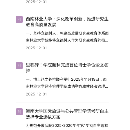
2026年，学院博士研究生招生全面实行“申请-考
2025-12-01
究与技术开发工作的未来领军人才。二、招生安排
核”机制。本年度计划招收博士研究生27名，具体
（一）招生学科范围涵盖材料科学与工程
导师招生计划详见学院官网发布的《四川大学经济
（0805）、化学（0703）、电子科学与技术
西南林业大学：深化改革创新，推进研究生
问
学院2026年博士生招生专业目录》。实际录取人
教育高质量发展
（0809）、材料与化工（0856）、机械
数将根据国家最终下达的招生计划及考生报名情况
（0855）、电子信息（0854）等相关专业。
一、坚持立德树人，构建高质量研究生教育体系西
进行适当调整。除国家专项计划外，我院招收定向
（二）招生名额2026年度具体招生规模以国家最
南林业大学始终将立德树人作为研究生教育的根本
就业考生的比例原则上不超过总计划的5%。全日
终下达计划为准，首批拟招收联合培养博士生16
任务，积极响应“教育强国，研究生教育何为”的时
2025-12-01
制定向就业考生在基本修业年限内须全脱产在校学
名。具体招生院系及导师信息请见相关名录。
代命题。学校全面贯彻党的教育方针，以高质量党
习。二、报考流程（一）报名资格1.申请人应拥护
（三）选拔途径共设置三种选拔方式，包括本科直
建引领研究生思想政治教育，修订并印发了《研究
中国共产党的领导，品德良好，遵纪守法，身心健
里程碑！学院顺利完成首位博士学位论文答
问
博、硕博连读与申请-考核制，将根据考生综合素
生导师立德树人职责实施细则（2025年修
辩
康，并满足《四川大学2026年博士研究生招生章
质择优录取。（四）培养类别全部为全日制非定向
订）》，推动导师发挥示范作用，引导学生树立德
程》中列出的各项基本条件。2.具备较强的科研能
一、博士论文答辩顺利举行2025年11月19日，西
就业博士研究生。三、培养模式与学位管理（一）
才兼备、科技报国的远大志向，增强社会责任感和
力，并展现出良好的科研发展潜力。3.提交两份由
南林业大学经济管理学院成功举办农林经济管理专
学籍管理联合培养学生学籍隶属于上海交通大学，
人文关怀，促进个人成长与国家战略需求深度融
正高级职称专家亲笔书写的推荐信，专业领域需与
业首届博士研究生学位论文答辩会。答辩地点设于
基本修业年限按该校研究生学籍管理办法执行。
2025-12-01
合。同时，学校制定《关于进一步加强研究生教育
报考专业相关，其中一份必须由报考导师出具。4.
学院303会议室，博士生文枚就其博士学位论文进
（二）培养阶段划分培养过程分为两个主要阶段：
管理工作的实施意见》，强化学风建设，深化科研
以同等学力身份报考者，其科研成果须同时符合以
行了汇报与答辩。答辩委员会由多位知名专家组
第一阶段于上海交通大学完成课程学习；第二阶段
诚信与学术道德教育，弘扬科学精神。学校坚
海南大学国际旅游与公共管理学院考研自主
问
下两项要求：①以第一作者身份在报考学科领域
成。北京林业大学陈建成教授担任主席，委员包括
进入苏州实验室，依托其重大科研任务开展课题研
选择专业选拔方案
持“五育并举”育人理念，通过德育铸魂、智育启
内发表期刊文章，其中至少1篇为A级、1篇为B级
云南财经大学熊德平教授、杨增雄教授、李亚波教
究与学位论文工作。（三）学历学位授予学生在规
智、体育强身、美育润心、劳育践行，全面培养能
为规范开展我院2025-2026学年第1学期自主选择
（期刊等级依据《四川大学哲学社会科学期刊与应
授，以及昆明理工大学冯朝睿教授。文枚的博士论
定年限内达到上海交通大学毕业及学位授予要求