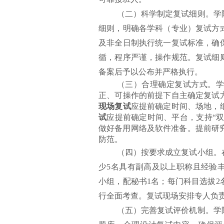
（二）科学制定复试细则。学
细则，明确各学科（专业）复试方
及非全日制执行统一复试标准，确
循，程序严谨，操作规范。复试细
备案后予以公布并严格执行。
（三）合理确定复试方式。
正、可操作的前提下自主确定复试
现场复试
应提前确定时间、场地，
试
应提前确定时间、平台，支持“双
做好备用网络及软件准备。提前研
防范。
（四）按要求成立复试小组。
少5
名具有副高
及以上职称且经验
小组，配秘书
1
名
；
每门科目选拔2
行全面考查。复试现场安排专人负
（五）完善复试评价机制。学