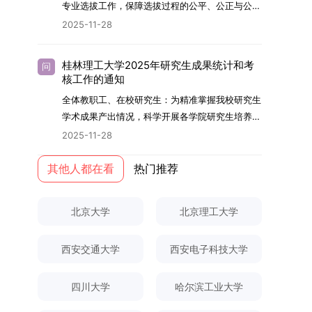
够担当民族复兴大任的高素质人才。（一）强化思
专业选拔工作，保障选拔过程的公平、公正与公
用成果分级方案》认定）；②作为主要完成人获
文选题为《加入合作社对茶农绿色生产行为的影响
的，将获发上海交通大学博士研究生毕业证书并授
想政治教育与导师队伍建设学校以党建引领为核
开，依据《海南大学普通本科学生自主选择专业管
得省部级二等奖及以上科研成果奖励（以证书为
2025-11-28
研究》，该研究立足于茶农生产经营实际，围
予博士学位。四、项目特色与支持条件（一）高水
心，将思想政治教育贯穿研究生培养全过程。通过
理办法》（海大党政办[2024]54号）及《关于做
准），其中一等奖要求排名前五，二等奖要求排名
绕“认知—采纳—转型—收益”这一主线，深入剖析
平科研平台学生可参与国家重大科研项目，接触材
修订导师立德树人职责实施细则，明确导师在研究
好2025-2026学年第1学期自主选择专业选拔考核
前三。（二）网上报名及缴费报名及缴费统一在网
合作社及其利益联结机制对茶农采纳绿色生产技术
料领域大科学装置与人工智能辅助研发平台，获得
桂林理工大学2025年研究生成果统计和考
问
生成长中的关键角色，推动形成以德为先、科研报
准备工作的通知》（海大本[2025]17号）两份核
上进行，时间为2025年11月27日上午9:00至
核工作的通知
行为的影响路径，不仅深化了合作社推动农业绿色
前沿科研训练条件。（二）优质导师资源由包括院
国的育人氛围。在加强学术规范和学风建设方面，
心文件精神，结合我院学科建设特点与教学管理实
2025年12月17日晚上10:00。考生须提前认真阅
转型的理论认识，也促进了农业经济学与生态学相
士在内的资深科研人员组成导师团队，提供高水平
全体教职工、在校研究生：为精准掌握我校研究生
学校持续开展学术诚信教育，营造风清气正的学术
际情况，特制定本实施方案。一、组建选拔工作专
读学校及学院发布的招生章程、简章及专业目录，
关研究的交叉融合，为促进茶农增收、服务双碳目
学术指导，并支持参与国际化学术交流。（三）优
学术成果产出情况，科学开展各学院研究生培养质
环境。（二）完善“五育并举”育人机制学校系统推
项领导小组为统筹推进自主选择专业选拔全流程工
按规定完成报名及缴费。逾期未完成视为自动放
标实现以及全面推进乡村振兴战略提供了有益参
厚奖助待遇提供具有竞争力的助研津贴与生活补
量评估工作，进一步推进研究生成果管理的规范
进德育、智育、体育、美育和劳育有机融合，构建
2025-11-28
作，确保各项环节有序落地，学院专门成立选拔工
弃。（三）申请材料提交符合报考条件的考生，需
考。二、答辩过程与主要内容（一）论文主要内容
助，保障学生潜心学业与研究。（四）畅通发展渠
化、制度化与信息化建设，现就2025年度研究生
全面发展的育人体系。通过课程教学、科研训练、
作领导小组。二、明确报名准入条件本次自主选择
下载并填写《博士入学申请材料自查表》，按要求
与框架文枚博士的论文聚焦茶农参与合作社这一现
道在培养过程中表现优异者，毕业后可优先获得苏
成果统计、审核及考核相关事宜通知如下：一、成
其他人都在看
热门推荐
社会实践等多种途径，提升研究生的综合素质，培
专业选拔的报名对象限定为2025级全日制普通本
整理申请材料，确保材料齐全、顺序正确。所有纸
实背景，系统梳理了“认知—采纳—转型—收益”的
州实验室的工作推荐机会。五、申请条件与报名流
果统计范畴及填报规范本次成果统计对象为我校全
养具有创新精神、实践能力和社会责任感的时代新
科在读学生，第二学士学位学生不在本次选拔范围
质申请材料及自查表须于2025年12月22日上午
作用链条，重点探讨了不同利益联结模式如何影响
程（一）基本申请条件不同选拔方式的申请者需满
体博士、硕士研究生，统计时限为2025年11月30
人。二、优化招生与学科结构，服务国家战略需求
内。同时需特别说明的是，在高考招生环节中，国
10:00前寄达经济学院研究生招生办公室。重要提
北京大学
北京理工大学
茶农的绿色生产决策，揭示了合作社在引导农业生
足相应规定：本科直博生须符合上海交通大学推荐
日前正式取得的各类学术成果。成果涵盖正式刊发
西南林业大学主动对接国家重大战略和区域发展需
家或学校已明确标注不得转专业的本科学生，不具
示：材料送达时间以签收时间为准，逾期不予受
产方式绿色转型中的内在机制。（二）答辩过程回
免试研究生相关要求。硕博连读与申请-考核制申
的学术论文、获得的科研奖励、已授权或在申的专
要，不断优化学科布局与招生机制，提升研究生教
备参与本次选拔考核的资格。三、确定选拔考核方
理；建议选择可靠快递方式邮寄；请严格对照材料
顾在答辩陈述环节，文枚就研究背景、分析框架、
请者应满足当年度上海交通大学博士研究生招生的
西安交通大学
西安电子科技大学
利、正式出版的专著、学科竞赛获奖证书及参与国
育服务经济社会发展的能力。目前，学校拥有4个
式本次自主选择专业选拔考核采用“初试+复试”的
清单顺序整理提交。材料不全、不符合要求或存在
核心内容以及创新之处进行了系统汇报。答辩委员
基本条件及各学院补充规定。（二）报名方式所有
内外学术交流活动的相关证明等。所有在校研究生
一级学科博士点、1个博士专业学位点，以及17个
两级考核模式，其中初试由学校教务处统一部署组
弄虚作假者，资格审查将不予通过。所有提交材料
会各位专家本着严谨求实的学术态度，从理论支
申请人须提前与意向导师沟通确认招生意向，并在
须登录桂林理工大学研究生教育综合管理信息系
一级学科硕士点和17个硕士专业学位点。“十四
四川大学
哈尔滨工业大学
织，复试环节则由我院自主负责实施，具体安排如
不予退还。考生须对报名信息的真实性和准确性负
撑、研究方法、数据论证以及逻辑结构等多个维度
达成一致后进行网上报名：本科直博生须按规定时
统，在指定功能模块完成成果信息录入，并上传相
五”期间，学校研究生规模实现显著增长，博士研
下：（一）学校统一初试安排初试的具体考试时
责，报名信息一经确认提交，不得修改。如确需修