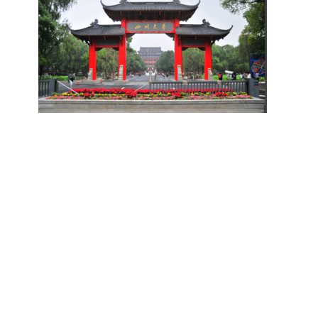
研究。学校还设立“香樟学术讲坛”，拓展学生学术
高者优先；若该科目成绩仍相同，则比对复试
网上公示，并完成体检、政审、调档等程序后，学
成填报。填报信息需与获奖证书内容完全一致，重
视野。通过系列改革，研究生科研创新与学科竞赛
中“英语”科目的成绩，以成绩高者为优先录取对
院将向合格考生寄发录取通知书。
点包含参赛年份、竞赛全称、竞赛类别（从系统预
成果丰硕：2024年，研究生以第一作者发表的三
象。5. 复试应试要求为保障复试工作的严肃性与
设列表中选择，具体分类可参考相关说明，无对应
检索论文占比达91.55%；在“中国研究生创新实践
规范性，考生在参加笔试和面试时，必须携带本人
选项时选择“其他”，并在竞赛名称中详细标注）、
大赛”等赛事中，获国家级奖项30余项、省级奖项
身份证及学生证原件，以便工作人员进行身份核
获奖等级等核心信息。获奖级别分为国际级、国家
200余项。（一）推进分类培养与课程体系建设学
验。未按要求携带有效证件的考生，将无法进入考
级、省部级三类，获奖等级分为特等奖、一等奖、
校根据学术学位与专业学位不同定位，构建差异化
场参与考核，由此产生的后果由考生自行承担。6.
二等奖。若获奖证书注明指导教师信息，需完整填
的课程与培养体系，强化学术型人才的理论素养和
其他说明与咨询渠道本方案中未明确提及的相关事
写指导教师姓名、排名及具体分工；同一竞赛同一
专业型人才的实践能力。（二）加强产教融合与平
宜，均以海南大学教务处发布的自主选择专业相关
奖项有多名研究生共同参与的，由其中1名研究生
台建设通过科技小院、联合培养基地等载体，推动
文件及后续通知为准。考生若在报名及备考过程中
负责统一登记，同时按证书上的姓名顺序填写所有
校企、校所协同育人，提升研究生解决实际问题的
有疑问，可联系学院选拔工作领导小组秘书咨询，
参赛成员及排名，其他成员无需重复填报，系统将
能力。案例库与优质课程建设为高质量教学提供支
确保及时获取准确信息。
自动关联显示相关信息；团队中包含非本校研究生
撑。（三）支持科研创新与学术交流学校设立专项
的，需在备注栏明确说明。附件材料需上传获奖证
科研基金，举办高水平学术讲座，鼓励研究生参与
书的彩色扫描件。（四）学术交流活动登记细则研
创新实践。近年来，研究生在论文发表与学科竞赛
究生参与的国内外学术交流活动，包括参加学术会
方面取得一系列突破，体现了培养质量的显著提
议听会、本人在会议上作报告及参与科考活动等，
升。
均需在系统“学术活动信息维护”菜单进行登记。附
件材料需将活动证明相关文件（含会议通知、活动