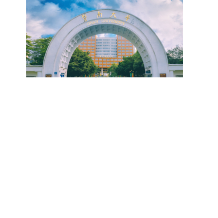
研究。学校还设立“香樟学术讲坛”，拓展学生学术
高者优先；若该科目成绩仍相同，则比对复试
网上公示，并完成体检、政审、调档等程序后，学
成填报。填报信息需与获奖证书内容完全一致，重
视野。通过系列改革，研究生科研创新与学科竞赛
中“英语”科目的成绩，以成绩高者为优先录取对
院将向合格考生寄发录取通知书。
点包含参赛年份、竞赛全称、竞赛类别（从系统预
成果丰硕：2024年，研究生以第一作者发表的三
象。5. 复试应试要求为保障复试工作的严肃性与
设列表中选择，具体分类可参考相关说明，无对应
检索论文占比达91.55%；在“中国研究生创新实践
规范性，考生在参加笔试和面试时，必须携带本人
选项时选择“其他”，并在竞赛名称中详细标注）、
大赛”等赛事中，获国家级奖项30余项、省级奖项
身份证及学生证原件，以便工作人员进行身份核
获奖等级等核心信息。获奖级别分为国际级、国家
200余项。（一）推进分类培养与课程体系建设学
验。未按要求携带有效证件的考生，将无法进入考
级、省部级三类，获奖等级分为特等奖、一等奖、
校根据学术学位与专业学位不同定位，构建差异化
场参与考核，由此产生的后果由考生自行承担。6.
二等奖。若获奖证书注明指导教师信息，需完整填
的课程与培养体系，强化学术型人才的理论素养和
其他说明与咨询渠道本方案中未明确提及的相关事
写指导教师姓名、排名及具体分工；同一竞赛同一
专业型人才的实践能力。（二）加强产教融合与平
宜，均以海南大学教务处发布的自主选择专业相关
奖项有多名研究生共同参与的，由其中1名研究生
台建设通过科技小院、联合培养基地等载体，推动
文件及后续通知为准。考生若在报名及备考过程中
负责统一登记，同时按证书上的姓名顺序填写所有
校企、校所协同育人，提升研究生解决实际问题的
有疑问，可联系学院选拔工作领导小组秘书咨询，
参赛成员及排名，其他成员无需重复填报，系统将
能力。案例库与优质课程建设为高质量教学提供支
确保及时获取准确信息。
自动关联显示相关信息；团队中包含非本校研究生
撑。（三）支持科研创新与学术交流学校设立专项
的，需在备注栏明确说明。附件材料需上传获奖证
科研基金，举办高水平学术讲座，鼓励研究生参与
书的彩色扫描件。（四）学术交流活动登记细则研
创新实践。近年来，研究生在论文发表与学科竞赛
究生参与的国内外学术交流活动，包括参加学术会
方面取得一系列突破，体现了培养质量的显著提
议听会、本人在会议上作报告及参与科考活动等，
升。
均需在系统“学术活动信息维护”菜单进行登记。附
件材料需将活动证明相关文件（含会议通知、活动