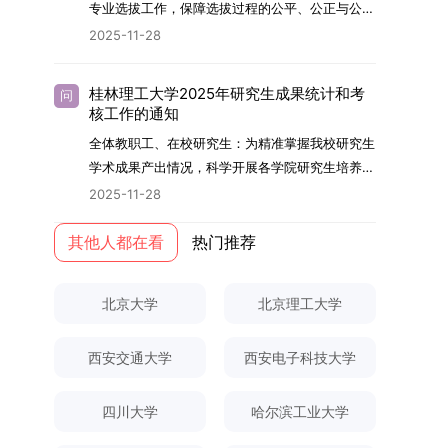
够担当民族复兴大任的高素质人才。（一）强化思
专业选拔工作，保障选拔过程的公平、公正与公
用成果分级方案》认定）；②作为主要完成人获
文选题为《加入合作社对茶农绿色生产行为的影响
的，将获发上海交通大学博士研究生毕业证书并授
想政治教育与导师队伍建设学校以党建引领为核
开，依据《海南大学普通本科学生自主选择专业管
得省部级二等奖及以上科研成果奖励（以证书为
2025-11-28
研究》，该研究立足于茶农生产经营实际，围
予博士学位。四、项目特色与支持条件（一）高水
心，将思想政治教育贯穿研究生培养全过程。通过
理办法》（海大党政办[2024]54号）及《关于做
准），其中一等奖要求排名前五，二等奖要求排名
绕“认知—采纳—转型—收益”这一主线，深入剖析
平科研平台学生可参与国家重大科研项目，接触材
修订导师立德树人职责实施细则，明确导师在研究
好2025-2026学年第1学期自主选择专业选拔考核
前三。（二）网上报名及缴费报名及缴费统一在网
合作社及其利益联结机制对茶农采纳绿色生产技术
料领域大科学装置与人工智能辅助研发平台，获得
桂林理工大学2025年研究生成果统计和考
问
生成长中的关键角色，推动形成以德为先、科研报
准备工作的通知》（海大本[2025]17号）两份核
上进行，时间为2025年11月27日上午9:00至
核工作的通知
行为的影响路径，不仅深化了合作社推动农业绿色
前沿科研训练条件。（二）优质导师资源由包括院
国的育人氛围。在加强学术规范和学风建设方面，
心文件精神，结合我院学科建设特点与教学管理实
2025年12月17日晚上10:00。考生须提前认真阅
转型的理论认识，也促进了农业经济学与生态学相
士在内的资深科研人员组成导师团队，提供高水平
全体教职工、在校研究生：为精准掌握我校研究生
学校持续开展学术诚信教育，营造风清气正的学术
际情况，特制定本实施方案。一、组建选拔工作专
读学校及学院发布的招生章程、简章及专业目录，
关研究的交叉融合，为促进茶农增收、服务双碳目
学术指导，并支持参与国际化学术交流。（三）优
学术成果产出情况，科学开展各学院研究生培养质
环境。（二）完善“五育并举”育人机制学校系统推
项领导小组为统筹推进自主选择专业选拔全流程工
按规定完成报名及缴费。逾期未完成视为自动放
标实现以及全面推进乡村振兴战略提供了有益参
厚奖助待遇提供具有竞争力的助研津贴与生活补
量评估工作，进一步推进研究生成果管理的规范
进德育、智育、体育、美育和劳育有机融合，构建
2025-11-28
作，确保各项环节有序落地，学院专门成立选拔工
弃。（三）申请材料提交符合报考条件的考生，需
考。二、答辩过程与主要内容（一）论文主要内容
助，保障学生潜心学业与研究。（四）畅通发展渠
化、制度化与信息化建设，现就2025年度研究生
全面发展的育人体系。通过课程教学、科研训练、
作领导小组。二、明确报名准入条件本次自主选择
下载并填写《博士入学申请材料自查表》，按要求
与框架文枚博士的论文聚焦茶农参与合作社这一现
道在培养过程中表现优异者，毕业后可优先获得苏
成果统计、审核及考核相关事宜通知如下：一、成
其他人都在看
热门推荐
社会实践等多种途径，提升研究生的综合素质，培
专业选拔的报名对象限定为2025级全日制普通本
整理申请材料，确保材料齐全、顺序正确。所有纸
实背景，系统梳理了“认知—采纳—转型—收益”的
州实验室的工作推荐机会。五、申请条件与报名流
果统计范畴及填报规范本次成果统计对象为我校全
养具有创新精神、实践能力和社会责任感的时代新
科在读学生，第二学士学位学生不在本次选拔范围
质申请材料及自查表须于2025年12月22日上午
作用链条，重点探讨了不同利益联结模式如何影响
程（一）基本申请条件不同选拔方式的申请者需满
体博士、硕士研究生，统计时限为2025年11月30
人。二、优化招生与学科结构，服务国家战略需求
内。同时需特别说明的是，在高考招生环节中，国
10:00前寄达经济学院研究生招生办公室。重要提
北京大学
北京理工大学
茶农的绿色生产决策，揭示了合作社在引导农业生
足相应规定：本科直博生须符合上海交通大学推荐
日前正式取得的各类学术成果。成果涵盖正式刊发
西南林业大学主动对接国家重大战略和区域发展需
家或学校已明确标注不得转专业的本科学生，不具
示：材料送达时间以签收时间为准，逾期不予受
产方式绿色转型中的内在机制。（二）答辩过程回
免试研究生相关要求。硕博连读与申请-考核制申
的学术论文、获得的科研奖励、已授权或在申的专
要，不断优化学科布局与招生机制，提升研究生教
备参与本次选拔考核的资格。三、确定选拔考核方
理；建议选择可靠快递方式邮寄；请严格对照材料
顾在答辩陈述环节，文枚就研究背景、分析框架、
请者应满足当年度上海交通大学博士研究生招生的
西安交通大学
西安电子科技大学
利、正式出版的专著、学科竞赛获奖证书及参与国
育服务经济社会发展的能力。目前，学校拥有4个
式本次自主选择专业选拔考核采用“初试+复试”的
清单顺序整理提交。材料不全、不符合要求或存在
核心内容以及创新之处进行了系统汇报。答辩委员
基本条件及各学院补充规定。（二）报名方式所有
内外学术交流活动的相关证明等。所有在校研究生
一级学科博士点、1个博士专业学位点，以及17个
两级考核模式，其中初试由学校教务处统一部署组
弄虚作假者，资格审查将不予通过。所有提交材料
会各位专家本着严谨求实的学术态度，从理论支
申请人须提前与意向导师沟通确认招生意向，并在
须登录桂林理工大学研究生教育综合管理信息系
一级学科硕士点和17个硕士专业学位点。“十四
四川大学
哈尔滨工业大学
织，复试环节则由我院自主负责实施，具体安排如
不予退还。考生须对报名信息的真实性和准确性负
撑、研究方法、数据论证以及逻辑结构等多个维度
达成一致后进行网上报名：本科直博生须按规定时
统，在指定功能模块完成成果信息录入，并上传相
五”期间，学校研究生规模实现显著增长，博士研
下：（一）学校统一初试安排初试的具体考试时
责，报名信息一经确认提交，不得修改。如确需修