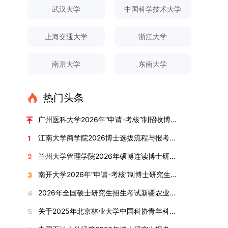
对论文展开评议，在肯定论文质量的同时，也提出
间登录国家推荐免试服务系统完成志愿填报。硕博
关证明材料的PDF版本，相关审核人员将通过系统
究生规模增长达211%。在招生宣传方面，学校构
间、考试科目、考场分布及相关要求，以《关于做
武汉大学
中国科学技术大学
改，须在报名截止前重新填报。三、选拔与录取1.
了若干修改建议，并就如何进一步聚焦关键科学问
连读与申请-考核制考生需登录上海交通大学研招
进行线上审核。（一）学术论文登记细则学术论文
建了“网络宣传+AI智能咨询+现场答疑”三位一体的
好2025-2026学年第1学期自主选择专业选拔考核
资格审查学院将依据网上报名信息及寄达的申请材
题、加强理论阐释深度等方面给予了指导。三、答
网报名系统，选择“国家实验室联培专项”，并选定
包含期刊论文与会议论文两类，研究生需在系
招生宣传平台，持续推进招生模式改革。2024年
准备工作的通知》（海大本[2025]17号）文件中
料进行资格审查，核实考生报考资格、材料完整性
上海交通大学
浙江大学
辩结果与培养意义（一）答辩结果经答辩委员会充
名录内交大导师。（三）报名时间节点本科直博生
统“论文发表信息维护”板块完成信息填报。该板块
起全面推行“申请-考核”制博士招生，2025年进一
的明确规定为准，考生可随时关注学校教务处发布
及缴费情况。审查结果预计于2025年12月下旬在
分讨论、集体评议及无记名投票，一致认为文枚的
报名以学校通知为准；硕博连读与申请-考核制设
中标注为红色的字段为必填项，填报时须确保信息
步拓展“直博”“硕博连读”等多元招生渠道。在学科
的官方信息。（二）学院自主复试安排复试是衡量
学院网站公布。2.材料评议学院将组织专家组对通
博士学位论文研究思路清晰、内容充实、调研扎
两批报名，第一批截止时间为2025年12月15日，
南京大学
东南大学
真实准确、完整规范，若出现空项或错填情况，将
专业调整方面，学校实施存量专业优化行动，压缩
考生综合能力与专业适配度的关键环节，我院将从
过资格审查的考生材料进行评议并打分，满分为
实、写作规范、结论可靠，且已完成足量研究工
第二批为2026年3月15日至4月20日，具体时间以
直接导致审核不通过。论文统计遵循以下原则：对
或撤销生源不足专业，将非全日制招生计划向需求
考核方式、时间、地点等多方面做好细致安排，确
100分。评议结果预计于2026年1月中上旬公布。
作，符合博士学位授予要求，同意通过博士学位论
报考学院通知为准。（四）材料提交申请人须按学
于SCI、EI、ISTP、CSCD、CSSCI、A刊、B刊等
旺盛的学科倾斜；同时加快推进急需学科专业建
保考核结果客观准确。1. 复试考核构成复试成绩由
学院将根据材料评议成绩及招生计划，确定进入复
热门头条
文答辩。文枚由张连刚教授指导完成学业，其答辩
校及报考学院要求，如实提交全部申请材料并完成
高水平论文，仅统计以桂林理工大学为第一署名单
设，陆续开展“生物与医药”“低空技术与工程”等新
笔试与面试两部分组成，具体占比为：笔试成绩占
试的考生名单。同等学力报考者须参加学校统一组
通过标志着西南林业大学农林经济管理专业诞生首
线上报名程序。六、考核与录取考核工作由上海交
位，且研究生为第一作者，或导师为第一作者、研
兴专业招生。学校还深化科教融合，单列专项招生
复试总成绩的40%，面试成绩占复试总成绩的
广州医科大学2026年“申请-考核”制招收博士研究生报考公告
织的政治理论考试，具体时间地点另行通知，成绩
位博士毕业生。待学校学位评定委员会审议通过
通大学相关学院与苏州实验室联合组织，具体考核
究生为第二作者的论文；在Nature、Science、
计划，与中国科学院昆明植物研究所、西双版纳热
60%。（1）笔试：以英语能力测试为核心，重点
合格线为60分。非同等学力考生无需参加。3.复
后，她也将成为云南省该专业首位获得博士学位的
形式、内容及流程以学院后续公布的方案为准。录
江南大学商学院2026博士选拔流程与报考条件汇总
1
Cell三大顶刊及其子刊发表的论文，不受作者排名
带植物园等科研机构开展联合培养，探索跨学科、
考查考生的英语阅读理解、书面写作及英汉互译能
试安排复试环节将对考生的思想品德、专业素养、
研究生。（二）学科建设意义此次博士论文答辩的
取时将对考生进行全面考察，学术能力与思想品德
限制，只要署名单位包含桂林理工大学均纳入统计
跨机构的研究生培养新机制。（一）推进招生制度
力，全面评估其英语综合应用水平。（2）面试：
兰州大学管理学院2026年硕博连读博士研究生招生“申请-考核”实施方案
2
外语能力、创新意识及综合素质进行全面考察。复
顺利完成，是学院在农林经济管理博士研究生培养
并重，报名及考核期间有违规或学术不端行为者将
范围。其中，被SCI、EI、ISTP收录的论文，需额
改革与生源质量提升学校建立多元化招生宣传与咨
采用综合面试形式，考核内容涵盖中英文自我介
试分为笔试与面试两部分：笔试科目为“经济学综
方面取得的重要进展，反映了该学位点建设已初见
按有关规定处理。七、其他事项（一）入学时间预
南开大学2026年“申请-考核”制博士研究生招生录取工作实施细则
3
外提供检索证明，论文全文与检索证明须合并为单
询平台，提升生源质量。推行“申请-考核”制博士
绍、综合素养评估（包括逻辑思维、沟通表达、应
合”，适用于理论经济学与应用经济学各专业，形
成效。这一成果不仅体现了学科建设的新突破，也
计为2026年春季或秋季学期。（二）费用与奖助
个PDF文件上传。不同类型论文需提交的附件材料
招生，并拓展直博与硕博连读渠道，增强招生方式
变能力等）以及专业认知程度（包括对目标专业的
2026年全国硕士研究生招生考试新疆农业大学报考点网上确认公告
4
式为闭卷，时长为3小时，满分100分。面试环节
为未来农林经济管理学科的持续发展、学术交流与
学费标准按上海交通大学相关规定执行；学生在读
如下：1. 被SCI、EI、ISTP、SSCI、A&HCI来源期
的灵活性与针对性。（二）优化学科专业布局通过
了解、学习规划等），全方位判断考生是否具备进
要求考生准备10—15分钟的PPT报告，内容应涵盖
合作注入了新的活力。
期间享受学校与实验室共同提供的奖助学金待遇。
关于2025年北京林业大学中国科协青年科技人才培育工程博士生推荐工作的通知
5
刊收录的论文：需按“检索证明（如有）+分区报告
撤销合并低效专业、加强社会急需学科建设，学校
入目标专业学习的潜力。2. 复试时间安排复试时
个人科研经历、研究成果及博士阶段研究设想等。
（三）住宿安排课程学习阶段由学校协调住宿；进
（如有）+论文全文（必备）”的顺序合并材料；2.
不断优化学科结构。面向国家战略和产业需求，加