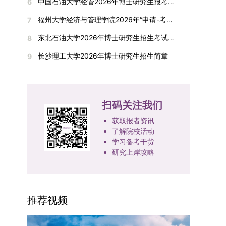
间初步定于2026年1月6日（星期二）下午，具体
中国石油大学经管2026年博士研究生报考通知
6
复试成绩按百分制计算，笔试与面试成绩各占
入实验室科研阶段后，由苏州实验室统筹安排住
在国内核心期刊发表的论文：需上传论文全文扫描
快布局新兴交叉学科，推动学科专业体系动态优
时段划分如下：（1）笔试时段：14:30—15:30，
50%，计算公式为：复试成绩 = (笔试成绩 + 面试
宿。（四）未尽事宜参照上海交通大学2026年博
福州大学经济与管理学院2026年“申请-考核”制招收攻读博士学位研究生相关要求
7
件；3. 已收到正式录用通知但尚未刊发的论文：
化。（三）深化科教融合与协同育人学校与高水平
时长60分钟；（2）面试时段：15:50—17:50，时
成绩) ÷ 2。复试成绩低于60分者不予录取。同等
士研究生招生章程及相关细则执行。相关推荐：上
需提交包含明确卷期号的录用通知原件及论文录用
科研机构共建联合培养平台，打破传统院系壁垒，
长120分钟。若因报名人数调整或其他特殊情况需
东北石油大学2026年博士研究生招生考试实施细则
8
学力考生复试期间须加试两门本专业硕士学位主干
海市复旦大学MBA 华东理工大学MBA 浙江省
稿。（二）科研奖励、专利及专著登记细则科研奖
促进科研资源与人才培养深度融合，提升研究生的
变更时间，学院将通过官方渠道提前通知所有考
课程，考试形式为笔试，具体科目见复试通知。4.
浙江工业大学MBA
长沙理工大学2026年博士研究生招生简章
9
励与专著（含软件著作权、学术专著）需已正式获
科研创新能力与实践能力。三、深化培养模式改
生。3. 复试地点安排本次复试的举办地点为海南
思想政治与品德考核复试期间将同步进行思想政治
得或出版，专利成果可包括处于申请中、已受理及
革，提升研究生教育质量西南林业大学将教育、科
大学观澜湖校区。考虑到最终报名人数可能影响考
素质和品德考核，重点考察考生的政治态度、道德
已授权三种状态。研究生需通过系统“科研成果信
技、人才协同发展的理念贯穿研究生培养全过程，
场设置，具体的笔试教室与面试房间将在报名结束
品质、诚信状况、遵纪守法表现等。拟录取名单确
息维护”菜单进行填报，每一项成果对应的所有证
着力提升人才自主培养质量。学校实行学术学位与
后，通过学院官网或班级通知等方式另行公布，请
定后，学院将向考生所在单位调取人事档案及现实
扫码关注我们
明材料均需整合为单个PDF文件上传。各类成果附
专业学位研究生分类培养，优化前者课程体系的理
考生密切关注。4. 综合成绩核算与录取规则考生
表现材料进行复核。考核不合格者不予录取。四、
件材料要求如下：1. 科研奖励及竞赛获奖：仅限省
论深度，强化后者课程的应用性与实践性。在产教
获取报者资讯
的最终综合成绩采用“初试+复试”加权计算方式，
录取办法1.考生总成绩由材料评议成绩和复试成绩
部级及以上级别奖励，需上传包含获奖者姓名的荣
融合方面，学校出台《科技小院管理办法》《研究
了解院校活动
其中学校统一初试成绩占比50%，学院复试总成绩
加权得出，具体计算公式为：总成绩 = 材料评议
誉证书或奖状彩色扫描件；2. 学术专著：需上传
学习备考干货
生联合培养基地建设管理办法》等文件，明确产学
占比50%。综合成绩核算完成后，将按分数从高到
成绩 × 50% + 复试成绩 × 50%。2.录取工作坚
研究上岸攻略
封面、编者信息页、目录及封底的完整扫描件；3.
研一体化培养定位。目前已建成8个省级科技小
低进行排序，需要特别注意的是，初试成绩未达到
持“全面衡量、择优录取、保证质量、宁缺毋滥”原
国家授权专利：包括发明专利、实用新型专利、外
院，其中2个获省级专项资金支持。专业学位案例
及格线的考生，将不纳入排名范围。录取工作将严
则，根据招生计划、考生总成绩、思想政治表现及
观设计专利，需上传专利受理通知书及授权证书的
库建设成效显著，1个项目入选教育部主题案例
格按照学院自主选择专业的计划名额，从排名靠前
身心健康状况等因素确定拟录取名单。3.拟录取考
彩色扫描件。（三）学科竞赛登记细则仅统计研究
库，“十四五”以来获批省级案例库项目70余项、省
的考生中依次录取。若出现综合成绩相同的情况，
生须在规定时间内提交符合要求的体检报告（二级
推荐视频
生作为竞赛团队负责人，参与学科竞赛（文艺、体
级优质课程近50门。2025年，学校专项投入60余
将按以下顺序进行成绩比对，确定最终录取名次：
甲等及以上医院或四川大学校医院出具），体检标
育类竞赛除外）并获得省部级三等奖及以上奖励的
万元设立研究生科研创新基金，支持学生开展前沿
第一步比对初试科目中“高等数学B”的成绩，成绩
准按教育部及学校相关规定执行。4.拟录取名单经
成果，研究生需在系统“学科竞赛信息维护”菜单完