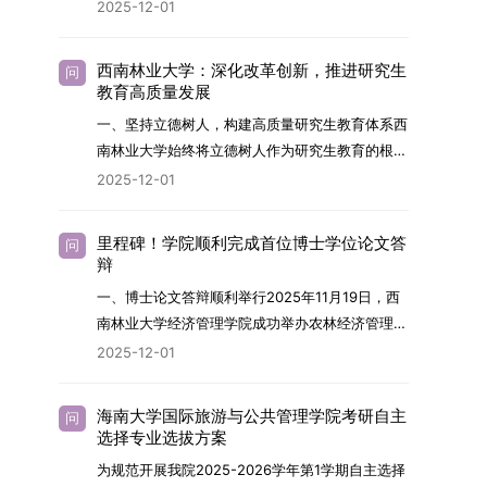
2026年，学院博士研究生招生全面实行“申请-考
2025-12-01
究与技术开发工作的未来领军人才。二、招生安排
核”机制。本年度计划招收博士研究生27名，具体
（一）招生学科范围涵盖材料科学与工程
导师招生计划详见学院官网发布的《四川大学经济
（0805）、化学（0703）、电子科学与技术
西南林业大学：深化改革创新，推进研究生
问
学院2026年博士生招生专业目录》。实际录取人
教育高质量发展
（0809）、材料与化工（0856）、机械
数将根据国家最终下达的招生计划及考生报名情况
（0855）、电子信息（0854）等相关专业。
一、坚持立德树人，构建高质量研究生教育体系西
进行适当调整。除国家专项计划外，我院招收定向
（二）招生名额2026年度具体招生规模以国家最
南林业大学始终将立德树人作为研究生教育的根本
就业考生的比例原则上不超过总计划的5%。全日
终下达计划为准，首批拟招收联合培养博士生16
任务，积极响应“教育强国，研究生教育何为”的时
2025-12-01
制定向就业考生在基本修业年限内须全脱产在校学
名。具体招生院系及导师信息请见相关名录。
代命题。学校全面贯彻党的教育方针，以高质量党
习。二、报考流程（一）报名资格1.申请人应拥护
（三）选拔途径共设置三种选拔方式，包括本科直
建引领研究生思想政治教育，修订并印发了《研究
中国共产党的领导，品德良好，遵纪守法，身心健
里程碑！学院顺利完成首位博士学位论文答
问
博、硕博连读与申请-考核制，将根据考生综合素
生导师立德树人职责实施细则（2025年修
辩
康，并满足《四川大学2026年博士研究生招生章
质择优录取。（四）培养类别全部为全日制非定向
订）》，推动导师发挥示范作用，引导学生树立德
程》中列出的各项基本条件。2.具备较强的科研能
一、博士论文答辩顺利举行2025年11月19日，西
就业博士研究生。三、培养模式与学位管理（一）
才兼备、科技报国的远大志向，增强社会责任感和
力，并展现出良好的科研发展潜力。3.提交两份由
南林业大学经济管理学院成功举办农林经济管理专
学籍管理联合培养学生学籍隶属于上海交通大学，
人文关怀，促进个人成长与国家战略需求深度融
正高级职称专家亲笔书写的推荐信，专业领域需与
业首届博士研究生学位论文答辩会。答辩地点设于
基本修业年限按该校研究生学籍管理办法执行。
2025-12-01
合。同时，学校制定《关于进一步加强研究生教育
报考专业相关，其中一份必须由报考导师出具。4.
学院303会议室，博士生文枚就其博士学位论文进
（二）培养阶段划分培养过程分为两个主要阶段：
管理工作的实施意见》，强化学风建设，深化科研
以同等学力身份报考者，其科研成果须同时符合以
行了汇报与答辩。答辩委员会由多位知名专家组
第一阶段于上海交通大学完成课程学习；第二阶段
诚信与学术道德教育，弘扬科学精神。学校坚
海南大学国际旅游与公共管理学院考研自主
问
下两项要求：①以第一作者身份在报考学科领域
成。北京林业大学陈建成教授担任主席，委员包括
进入苏州实验室，依托其重大科研任务开展课题研
选择专业选拔方案
持“五育并举”育人理念，通过德育铸魂、智育启
内发表期刊文章，其中至少1篇为A级、1篇为B级
云南财经大学熊德平教授、杨增雄教授、李亚波教
究与学位论文工作。（三）学历学位授予学生在规
智、体育强身、美育润心、劳育践行，全面培养能
为规范开展我院2025-2026学年第1学期自主选择
（期刊等级依据《四川大学哲学社会科学期刊与应
授，以及昆明理工大学冯朝睿教授。文枚的博士论
定年限内达到上海交通大学毕业及学位授予要求