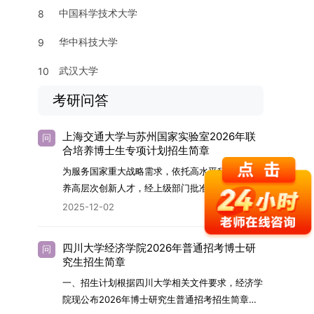
中国科学技术大学
8
华中科技大学
9
武汉大学
10
考研问答
上海交通大学与苏州国家实验室2026年联
问
合培养博士生专项计划招生简章
为服务国家重大战略需求，依托高水平科研平台培
养高层次创新人才，经上级部门批准，苏州实验室
（全称“苏州国家实验室”）与上海交通大学将于
2025-12-02
2026年继续合作开展博士研究生联合培养工作。
该项目旨在选拔优秀学子，在材料及相关前沿交叉
四川大学经济学院2026年普通招考博士研
问
学科领域进行深度培养。相关招生政策及安排说明
究生招生简章
如下。一、培养定位本项目致力于面向国家战略发
一、招生计划根据四川大学相关文件要求，经济学
展方向，培育具备科学家素养、创新精神与科研能
院现公布2026年博士研究生普通招考招生简章。
力，系统掌握学科前沿知识，能胜任高水平科学研