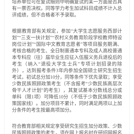
培养单位可在复试细则中明确复试的某一方面是否具
有一票否决权。同等学力考生加试科目成绩不计入总
评成绩，但不合格者不予录取。
根据教育部有关规定，参加“大学生志愿服务西部计
划”“三支一扶计划”“农村义务教育阶段学校教师特设
岗位计划”“国际中文教育志愿者”等项目服务期满、
考核合格的考生、全日制普通本专科及成人高校普通
本专科应（往）届毕业生应征入伍服义务兵退役后的
考生（纳入“退役大学生士兵”专项计划招录的除
外），达到报考条件3年内参加全国硕士研究生招生
考试，初试总分加10分，同等条件下优先录取；享受
少数民族照顾政策考生（不含报考“少数民族高层次
骨干人才计划”的考生），其复试基本分数线总分或
单科（限1项）可降低10分（不低于少数民族照顾政
策国家线）。加分项目不累计，同时满足两项以上加
分条件的考生按最高项加分。
符合教育部相关规定享受研究生招生加分政策、少数
民族照顾政策的考生，须在网上报名时在研招网报名