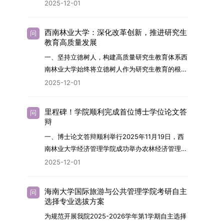
2026年，学院博士研究生招生全面实行“申请-考
2025-12-01
究与技术开发工作的未来领军人才。二、招生安排
核”机制。本年度计划招收博士研究生27名，具体
（一）招生学科范围涵盖材料科学与工程
导师招生计划详见学院官网发布的《四川大学经济
（0805）、化学（0703）、电子科学与技术
西南林业大学：深化改革创新，推进研究生
问
学院2026年博士生招生专业目录》。实际录取人
教育高质量发展
（0809）、材料与化工（0856）、机械
数将根据国家最终下达的招生计划及考生报名情况
（0855）、电子信息（0854）等相关专业。
一、坚持立德树人，构建高质量研究生教育体系西
进行适当调整。除国家专项计划外，我院招收定向
（二）招生名额2026年度具体招生规模以国家最
南林业大学始终将立德树人作为研究生教育的根本
就业考生的比例原则上不超过总计划的5%。全日
终下达计划为准，首批拟招收联合培养博士生16
任务，积极响应“教育强国，研究生教育何为”的时
2025-12-01
制定向就业考生在基本修业年限内须全脱产在校学
名。具体招生院系及导师信息请见相关名录。
代命题。学校全面贯彻党的教育方针，以高质量党
习。二、报考流程（一）报名资格1.申请人应拥护
（三）选拔途径共设置三种选拔方式，包括本科直
建引领研究生思想政治教育，修订并印发了《研究
中国共产党的领导，品德良好，遵纪守法，身心健
里程碑！学院顺利完成首位博士学位论文答
问
博、硕博连读与申请-考核制，将根据考生综合素
生导师立德树人职责实施细则（2025年修
辩
康，并满足《四川大学2026年博士研究生招生章
质择优录取。（四）培养类别全部为全日制非定向
订）》，推动导师发挥示范作用，引导学生树立德
程》中列出的各项基本条件。2.具备较强的科研能
一、博士论文答辩顺利举行2025年11月19日，西
就业博士研究生。三、培养模式与学位管理（一）
才兼备、科技报国的远大志向，增强社会责任感和
力，并展现出良好的科研发展潜力。3.提交两份由
南林业大学经济管理学院成功举办农林经济管理专
学籍管理联合培养学生学籍隶属于上海交通大学，
人文关怀，促进个人成长与国家战略需求深度融
正高级职称专家亲笔书写的推荐信，专业领域需与
业首届博士研究生学位论文答辩会。答辩地点设于
基本修业年限按该校研究生学籍管理办法执行。
2025-12-01
合。同时，学校制定《关于进一步加强研究生教育
报考专业相关，其中一份必须由报考导师出具。4.
学院303会议室，博士生文枚就其博士学位论文进
（二）培养阶段划分培养过程分为两个主要阶段：
管理工作的实施意见》，强化学风建设，深化科研
以同等学力身份报考者，其科研成果须同时符合以
行了汇报与答辩。答辩委员会由多位知名专家组
第一阶段于上海交通大学完成课程学习；第二阶段
诚信与学术道德教育，弘扬科学精神。学校坚
海南大学国际旅游与公共管理学院考研自主
问
下两项要求：①以第一作者身份在报考学科领域
成。北京林业大学陈建成教授担任主席，委员包括
进入苏州实验室，依托其重大科研任务开展课题研
选择专业选拔方案
持“五育并举”育人理念，通过德育铸魂、智育启
内发表期刊文章，其中至少1篇为A级、1篇为B级
云南财经大学熊德平教授、杨增雄教授、李亚波教
究与学位论文工作。（三）学历学位授予学生在规
智、体育强身、美育润心、劳育践行，全面培养能
为规范开展我院2025-2026学年第1学期自主选择
（期刊等级依据《四川大学哲学社会科学期刊与应
授，以及昆明理工大学冯朝睿教授。文枚的博士论
定年限内达到上海交通大学毕业及学位授予要求