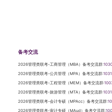
与自动化学院、机械工程及自动化学院、数
术型硕士推免生的招生计划总共不超过99
全工程学院、经济与管理学院、化学学院、
超过84人。直博推免生的招生计划不超过
的工程类专业学位博士研究生招生计划也有
上按照不超过招生计划总数1:2的比例来确
化学院、化工学院、生物科学与工程学院、
院会根据各专业考生的复试成绩，从高到低
体哪个学院还剩多少名额，请大家去看各学
校“推免生预报名系统”进行了预报名并且经
式学术型博士研究生，用的是硕博连读和申
免服务系统”开通的当天，在系统里完成正
业学位博士研究生，用的是申请考核这一种
学校复试通知的24小时之内确认接受。学院
程（一）报名。想报考的同学，要先向你想
知，申请者在收到“待录取通知”的3小时内
备考交流
再去网上报名。网上报名时间是：2025年5
（一旦接受了我们学校的待录取，一律不会
材料。考生要在5月26日之前，把申请材
们学院2026年推免生的复试采用现场方式进行
2026管理类联考-工商管理（MBA）备考交流群:
103
时间里把报名费交了。（三）报名费用。我
考生预报名 考生请通过我们学校“推免生预报名
我们学校自己的学生，就用学号登录；如果
2026管理类联考-公共管理（MPA）备考交流群:
103
确定第一批参加复试的考生名单 学院会根
册完以后再返回用身份证号登录缴费系统。
确定第一批参加复试的考生名单9月18日8:30-
2026管理类联考-工程管理（MEM）备考交流群:
100
台右上角的“报名系统”，在里面选“博士报
14:30-16:30 专业课及专业英语笔试 闭卷考试9月1
2026管理类联考-旅游管理（MTA）备考交流群:
103
可以把缴费成功的页面截图保存下来，留个底
面试9月20日8:30-12:00, 14:00-1
学校计划在5月29日之前，把补报名的招
录取的情况，决定是不是需要进行第二批复
2026管理类联考-会计专硕（MPAcc）备考交流群:
1
看各个学院的复试通知。（五）关于“申请考
业，我们学院会在9月22日教育部“推免服
2026管理类联考-审计专硕（MAud）备考交流群:
10
件、申请考核的选拔流程、报考类别和学制