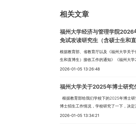
相关文章
福州大学经济与管理学院202
免试攻读研究生（含硕士生和
根据教育部、省教育厅以及《福州大学关于做
生和直博生）接收工作的通知》《福州大学2
直博生）招生简章》这些文件的精神，结合
2026-01-05 13:26:48
这个接收推免生的实施方案：一、申请、遴
申请 在教育部“推免服务系统”开通之前
福州大学关于2025年博士研
学校的推免生（包括直博生），请先通过我
根据教育部给我们学校下的2025年博士
报名。等到教育部的“推免服务系统”开通
博士招生工作情况，学校研究了一下，决定
式报名。 除了本校的支教团之外，我们学校
把有关事项通知如下：一、招生计划福州大学
项的推免生。（二）遴选原则 我们学院会
2026-01-05 13:34:21
位博士研究生，招生计划还剩2个名额，工
业、申报的专业、科研实践情况、获得的奖
外，有一些学院的学术型博士研究生招生计
免生考生的综合素质，选拔出比较好的申请