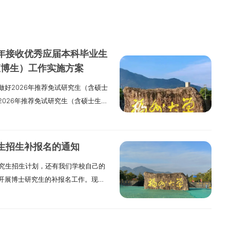
6年接收优秀应届本科毕业生
直博生）工作实施方案
好2026年推荐免试研究生（含硕士
026年推荐免试研究生（含硕士生和
我们学院的实际情况，特别制定下面
选原则、复试比例和录取办法（一）
，已经获得推免资格并且想申请到我们
究生招生补报名的通知
们学校的“推免生预报名系统”进行预
研究生招生计划，还有我们学校自己的
以后，考生一定要在规定时间内完成正
开展博士研究生的补报名工作。现在
不接收“退役大学生士兵计划”这类专
2025年的“少干计划”工程类专业学
根据考生的成绩和排名、本科读的专
程类专业学位专业都可以补报名。另
励、外语水平这些方面，综合来看推
划还有名额，这些学院是：电气工程
者来参加复试。（三）复试比例 学