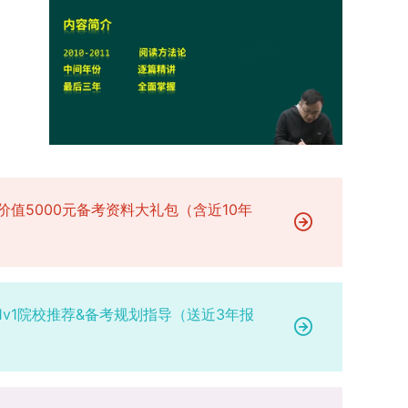
研究。学校还设立“香樟学术讲坛”，拓展学生学术
高者优先；若该科目成绩仍相同，则比对复试
网上公示，并完成体检、政审、调档等程序后，学
成填报。填报信息需与获奖证书内容完全一致，重
视野。通过系列改革，研究生科研创新与学科竞赛
中“英语”科目的成绩，以成绩高者为优先录取对
院将向合格考生寄发录取通知书。
点包含参赛年份、竞赛全称、竞赛类别（从系统预
成果丰硕：2024年，研究生以第一作者发表的三
象。5. 复试应试要求为保障复试工作的严肃性与
设列表中选择，具体分类可参考相关说明，无对应
检索论文占比达91.55%；在“中国研究生创新实践
规范性，考生在参加笔试和面试时，必须携带本人
选项时选择“其他”，并在竞赛名称中详细标注）、
大赛”等赛事中，获国家级奖项30余项、省级奖项
身份证及学生证原件，以便工作人员进行身份核
获奖等级等核心信息。获奖级别分为国际级、国家
200余项。（一）推进分类培养与课程体系建设学
验。未按要求携带有效证件的考生，将无法进入考
级、省部级三类，获奖等级分为特等奖、一等奖、
校根据学术学位与专业学位不同定位，构建差异化
场参与考核，由此产生的后果由考生自行承担。6.
二等奖。若获奖证书注明指导教师信息，需完整填
的课程与培养体系，强化学术型人才的理论素养和
其他说明与咨询渠道本方案中未明确提及的相关事
写指导教师姓名、排名及具体分工；同一竞赛同一
专业型人才的实践能力。（二）加强产教融合与平
宜，均以海南大学教务处发布的自主选择专业相关
奖项有多名研究生共同参与的，由其中1名研究生
台建设通过科技小院、联合培养基地等载体，推动
文件及后续通知为准。考生若在报名及备考过程中
价值5000元备考资料大礼包（含近10年
负责统一登记，同时按证书上的姓名顺序填写所有
校企、校所协同育人，提升研究生解决实际问题的
有疑问，可联系学院选拔工作领导小组秘书咨询，
参赛成员及排名，其他成员无需重复填报，系统将
能力。案例库与优质课程建设为高质量教学提供支
确保及时获取准确信息。
自动关联显示相关信息；团队中包含非本校研究生
撑。（三）支持科研创新与学术交流学校设立专项
的，需在备注栏明确说明。附件材料需上传获奖证
科研基金，举办高水平学术讲座，鼓励研究生参与
书的彩色扫描件。（四）学术交流活动登记细则研
创新实践。近年来，研究生在论文发表与学科竞赛
1v1院校推荐&备考规划指导（送近3年报
究生参与的国内外学术交流活动，包括参加学术会
方面取得一系列突破，体现了培养质量的显著提
议听会、本人在会议上作报告及参与科考活动等，
升。
均需在系统“学术活动信息维护”菜单进行登记。附
件材料需将活动证明相关文件（含会议通知、活动