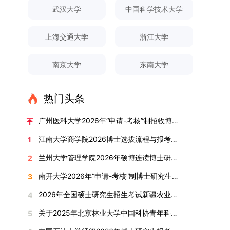
对论文展开评议，在肯定论文质量的同时，也提出
间登录国家推荐免试服务系统完成志愿填报。硕博
关证明材料的PDF版本，相关审核人员将通过系统
究生规模增长达211%。在招生宣传方面，学校构
间、考试科目、考场分布及相关要求，以《关于做
武汉大学
中国科学技术大学
改，须在报名截止前重新填报。三、选拔与录取1.
了若干修改建议，并就如何进一步聚焦关键科学问
连读与申请-考核制考生需登录上海交通大学研招
进行线上审核。（一）学术论文登记细则学术论文
建了“网络宣传+AI智能咨询+现场答疑”三位一体的
好2025-2026学年第1学期自主选择专业选拔考核
资格审查学院将依据网上报名信息及寄达的申请材
题、加强理论阐释深度等方面给予了指导。三、答
网报名系统，选择“国家实验室联培专项”，并选定
包含期刊论文与会议论文两类，研究生需在系
招生宣传平台，持续推进招生模式改革。2024年
准备工作的通知》（海大本[2025]17号）文件中
料进行资格审查，核实考生报考资格、材料完整性
上海交通大学
浙江大学
辩结果与培养意义（一）答辩结果经答辩委员会充
名录内交大导师。（三）报名时间节点本科直博生
统“论文发表信息维护”板块完成信息填报。该板块
起全面推行“申请-考核”制博士招生，2025年进一
的明确规定为准，考生可随时关注学校教务处发布
及缴费情况。审查结果预计于2025年12月下旬在
分讨论、集体评议及无记名投票，一致认为文枚的
报名以学校通知为准；硕博连读与申请-考核制设
中标注为红色的字段为必填项，填报时须确保信息
步拓展“直博”“硕博连读”等多元招生渠道。在学科
的官方信息。（二）学院自主复试安排复试是衡量
学院网站公布。2.材料评议学院将组织专家组对通
博士学位论文研究思路清晰、内容充实、调研扎
两批报名，第一批截止时间为2025年12月15日，
南京大学
东南大学
真实准确、完整规范，若出现空项或错填情况，将
专业调整方面，学校实施存量专业优化行动，压缩
考生综合能力与专业适配度的关键环节，我院将从
过资格审查的考生材料进行评议并打分，满分为
实、写作规范、结论可靠，且已完成足量研究工
第二批为2026年3月15日至4月20日，具体时间以
直接导致审核不通过。论文统计遵循以下原则：对
或撤销生源不足专业，将非全日制招生计划向需求
考核方式、时间、地点等多方面做好细致安排，确
100分。评议结果预计于2026年1月中上旬公布。
作，符合博士学位授予要求，同意通过博士学位论
报考学院通知为准。（四）材料提交申请人须按学
于SCI、EI、ISTP、CSCD、CSSCI、A刊、B刊等
旺盛的学科倾斜；同时加快推进急需学科专业建
保考核结果客观准确。1. 复试考核构成复试成绩由
学院将根据材料评议成绩及招生计划，确定进入复
热门头条
文答辩。文枚由张连刚教授指导完成学业，其答辩
校及报考学院要求，如实提交全部申请材料并完成
高水平论文，仅统计以桂林理工大学为第一署名单
设，陆续开展“生物与医药”“低空技术与工程”等新
笔试与面试两部分组成，具体占比为：笔试成绩占
试的考生名单。同等学力报考者须参加学校统一组
通过标志着西南林业大学农林经济管理专业诞生首
线上报名程序。六、考核与录取考核工作由上海交
位，且研究生为第一作者，或导师为第一作者、研
兴专业招生。学校还深化科教融合，单列专项招生
复试总成绩的40%，面试成绩占复试总成绩的
广州医科大学2026年“申请-考核”制招收博士研究生报考公告
织的政治理论考试，具体时间地点另行通知，成绩
位博士毕业生。待学校学位评定委员会审议通过
通大学相关学院与苏州实验室联合组织，具体考核
究生为第二作者的论文；在Nature、Science、
计划，与中国科学院昆明植物研究所、西双版纳热
60%。（1）笔试：以英语能力测试为核心，重点
合格线为60分。非同等学力考生无需参加。3.复
后，她也将成为云南省该专业首位获得博士学位的
形式、内容及流程以学院后续公布的方案为准。录
江南大学商学院2026博士选拔流程与报考条件汇总
1
Cell三大顶刊及其子刊发表的论文，不受作者排名
带植物园等科研机构开展联合培养，探索跨学科、
考查考生的英语阅读理解、书面写作及英汉互译能
试安排复试环节将对考生的思想品德、专业素养、
研究生。（二）学科建设意义此次博士论文答辩的
取时将对考生进行全面考察，学术能力与思想品德
限制，只要署名单位包含桂林理工大学均纳入统计
跨机构的研究生培养新机制。（一）推进招生制度
力，全面评估其英语综合应用水平。（2）面试：
兰州大学管理学院2026年硕博连读博士研究生招生“申请-考核”实施方案
2
外语能力、创新意识及综合素质进行全面考察。复
顺利完成，是学院在农林经济管理博士研究生培养
并重，报名及考核期间有违规或学术不端行为者将
范围。其中，被SCI、EI、ISTP收录的论文，需额
改革与生源质量提升学校建立多元化招生宣传与咨
采用综合面试形式，考核内容涵盖中英文自我介
试分为笔试与面试两部分：笔试科目为“经济学综
方面取得的重要进展，反映了该学位点建设已初见
按有关规定处理。七、其他事项（一）入学时间预
南开大学2026年“申请-考核”制博士研究生招生录取工作实施细则
3
外提供检索证明，论文全文与检索证明须合并为单
询平台，提升生源质量。推行“申请-考核”制博士
绍、综合素养评估（包括逻辑思维、沟通表达、应
合”，适用于理论经济学与应用经济学各专业，形
成效。这一成果不仅体现了学科建设的新突破，也
计为2026年春季或秋季学期。（二）费用与奖助
个PDF文件上传。不同类型论文需提交的附件材料
招生，并拓展直博与硕博连读渠道，增强招生方式
变能力等）以及专业认知程度（包括对目标专业的
2026年全国硕士研究生招生考试新疆农业大学报考点网上确认公告
4
式为闭卷，时长为3小时，满分100分。面试环节
为未来农林经济管理学科的持续发展、学术交流与
学费标准按上海交通大学相关规定执行；学生在读
如下：1. 被SCI、EI、ISTP、SSCI、A&HCI来源期
的灵活性与针对性。（二）优化学科专业布局通过
了解、学习规划等），全方位判断考生是否具备进
要求考生准备10—15分钟的PPT报告，内容应涵盖
合作注入了新的活力。
期间享受学校与实验室共同提供的奖助学金待遇。
关于2025年北京林业大学中国科协青年科技人才培育工程博士生推荐工作的通知
5
刊收录的论文：需按“检索证明（如有）+分区报告
撤销合并低效专业、加强社会急需学科建设，学校
入目标专业学习的潜力。2. 复试时间安排复试时
个人科研经历、研究成果及博士阶段研究设想等。
（三）住宿安排课程学习阶段由学校协调住宿；进
（如有）+论文全文（必备）”的顺序合并材料；2.
不断优化学科结构。面向国家战略和产业需求，加