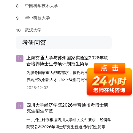
中国科学技术大学
8
华中科技大学
9
武汉大学
10
考研问答
上海交通大学与苏州国家实验室2026年联
问
合培养博士生专项计划招生简章
为服务国家重大战略需求，依托高水平科研平台培
养高层次创新人才，经上级部门批准，苏州实验室
（全称“苏州国家实验室”）与上海交通大学将于
2025-12-02
2026年继续合作开展博士研究生联合培养工作。
该项目旨在选拔优秀学子，在材料及相关前沿交叉
四川大学经济学院2026年普通招考博士研
问
学科领域进行深度培养。相关招生政策及安排说明
究生招生简章
如下。一、培养定位本项目致力于面向国家战略发
一、招生计划根据四川大学相关文件要求，经济学
展方向，培育具备科学家素养、创新精神与科研能
院现公布2026年博士研究生普通招考招生简章。
力，系统掌握学科前沿知识，能胜任高水平科学研