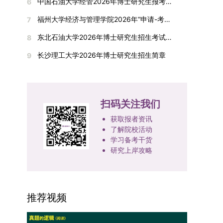
间初步定于2026年1月6日（星期二）下午，具体
中国石油大学经管2026年博士研究生报考通知
6
复试成绩按百分制计算，笔试与面试成绩各占
入实验室科研阶段后，由苏州实验室统筹安排住
在国内核心期刊发表的论文：需上传论文全文扫描
快布局新兴交叉学科，推动学科专业体系动态优
时段划分如下：（1）笔试时段：14:30—15:30，
50%，计算公式为：复试成绩 = (笔试成绩 + 面试
宿。（四）未尽事宜参照上海交通大学2026年博
福州大学经济与管理学院2026年“申请-考核”制招收攻读博士学位研究生相关要求
7
件；3. 已收到正式录用通知但尚未刊发的论文：
化。（三）深化科教融合与协同育人学校与高水平
时长60分钟；（2）面试时段：15:50—17:50，时
成绩) ÷ 2。复试成绩低于60分者不予录取。同等
士研究生招生章程及相关细则执行。相关推荐：上
需提交包含明确卷期号的录用通知原件及论文录用
科研机构共建联合培养平台，打破传统院系壁垒，
长120分钟。若因报名人数调整或其他特殊情况需
东北石油大学2026年博士研究生招生考试实施细则
8
学力考生复试期间须加试两门本专业硕士学位主干
海市复旦大学MBA 华东理工大学MBA 浙江省
稿。（二）科研奖励、专利及专著登记细则科研奖
促进科研资源与人才培养深度融合，提升研究生的
变更时间，学院将通过官方渠道提前通知所有考
课程，考试形式为笔试，具体科目见复试通知。4.
浙江工业大学MBA
长沙理工大学2026年博士研究生招生简章
9
励与专著（含软件著作权、学术专著）需已正式获
科研创新能力与实践能力。三、深化培养模式改
生。3. 复试地点安排本次复试的举办地点为海南
思想政治与品德考核复试期间将同步进行思想政治
得或出版，专利成果可包括处于申请中、已受理及
革，提升研究生教育质量西南林业大学将教育、科
大学观澜湖校区。考虑到最终报名人数可能影响考
素质和品德考核，重点考察考生的政治态度、道德
已授权三种状态。研究生需通过系统“科研成果信
技、人才协同发展的理念贯穿研究生培养全过程，
场设置，具体的笔试教室与面试房间将在报名结束
品质、诚信状况、遵纪守法表现等。拟录取名单确
息维护”菜单进行填报，每一项成果对应的所有证
着力提升人才自主培养质量。学校实行学术学位与
后，通过学院官网或班级通知等方式另行公布，请
定后，学院将向考生所在单位调取人事档案及现实
扫码关注我们
明材料均需整合为单个PDF文件上传。各类成果附
专业学位研究生分类培养，优化前者课程体系的理
考生密切关注。4. 综合成绩核算与录取规则考生
表现材料进行复核。考核不合格者不予录取。四、
件材料要求如下：1. 科研奖励及竞赛获奖：仅限省
论深度，强化后者课程的应用性与实践性。在产教
获取报者资讯
的最终综合成绩采用“初试+复试”加权计算方式，
录取办法1.考生总成绩由材料评议成绩和复试成绩
部级及以上级别奖励，需上传包含获奖者姓名的荣
融合方面，学校出台《科技小院管理办法》《研究
了解院校活动
其中学校统一初试成绩占比50%，学院复试总成绩
加权得出，具体计算公式为：总成绩 = 材料评议
誉证书或奖状彩色扫描件；2. 学术专著：需上传
学习备考干货
生联合培养基地建设管理办法》等文件，明确产学
占比50%。综合成绩核算完成后，将按分数从高到
成绩 × 50% + 复试成绩 × 50%。2.录取工作坚
研究上岸攻略
封面、编者信息页、目录及封底的完整扫描件；3.
研一体化培养定位。目前已建成8个省级科技小
低进行排序，需要特别注意的是，初试成绩未达到
持“全面衡量、择优录取、保证质量、宁缺毋滥”原
国家授权专利：包括发明专利、实用新型专利、外
院，其中2个获省级专项资金支持。专业学位案例
及格线的考生，将不纳入排名范围。录取工作将严
则，根据招生计划、考生总成绩、思想政治表现及
观设计专利，需上传专利受理通知书及授权证书的
库建设成效显著，1个项目入选教育部主题案例
格按照学院自主选择专业的计划名额，从排名靠前
身心健康状况等因素确定拟录取名单。3.拟录取考
彩色扫描件。（三）学科竞赛登记细则仅统计研究
库，“十四五”以来获批省级案例库项目70余项、省
的考生中依次录取。若出现综合成绩相同的情况，
生须在规定时间内提交符合要求的体检报告（二级
推荐视频
生作为竞赛团队负责人，参与学科竞赛（文艺、体
级优质课程近50门。2025年，学校专项投入60余
将按以下顺序进行成绩比对，确定最终录取名次：
甲等及以上医院或四川大学校医院出具），体检标
育类竞赛除外）并获得省部级三等奖及以上奖励的
万元设立研究生科研创新基金，支持学生开展前沿
第一步比对初试科目中“高等数学B”的成绩，成绩
准按教育部及学校相关规定执行。4.拟录取名单经
成果，研究生需在系统“学科竞赛信息维护”菜单完