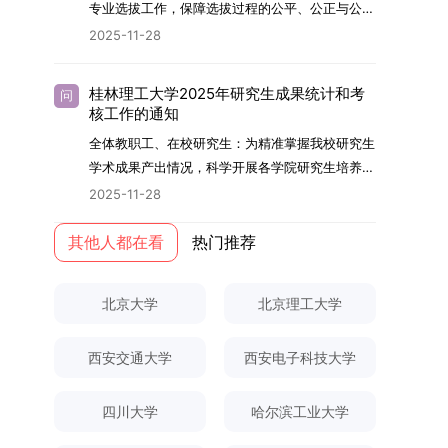
够担当民族复兴大任的高素质人才。（一）强化思
专业选拔工作，保障选拔过程的公平、公正与公
用成果分级方案》认定）；②作为主要完成人获
文选题为《加入合作社对茶农绿色生产行为的影响
的，将获发上海交通大学博士研究生毕业证书并授
想政治教育与导师队伍建设学校以党建引领为核
开，依据《海南大学普通本科学生自主选择专业管
得省部级二等奖及以上科研成果奖励（以证书为
2025-11-28
研究》，该研究立足于茶农生产经营实际，围
予博士学位。四、项目特色与支持条件（一）高水
心，将思想政治教育贯穿研究生培养全过程。通过
理办法》（海大党政办[2024]54号）及《关于做
准），其中一等奖要求排名前五，二等奖要求排名
绕“认知—采纳—转型—收益”这一主线，深入剖析
平科研平台学生可参与国家重大科研项目，接触材
修订导师立德树人职责实施细则，明确导师在研究
好2025-2026学年第1学期自主选择专业选拔考核
前三。（二）网上报名及缴费报名及缴费统一在网
合作社及其利益联结机制对茶农采纳绿色生产技术
料领域大科学装置与人工智能辅助研发平台，获得
桂林理工大学2025年研究生成果统计和考
问
生成长中的关键角色，推动形成以德为先、科研报
准备工作的通知》（海大本[2025]17号）两份核
上进行，时间为2025年11月27日上午9:00至
核工作的通知
行为的影响路径，不仅深化了合作社推动农业绿色
前沿科研训练条件。（二）优质导师资源由包括院
国的育人氛围。在加强学术规范和学风建设方面，
心文件精神，结合我院学科建设特点与教学管理实
2025年12月17日晚上10:00。考生须提前认真阅
转型的理论认识，也促进了农业经济学与生态学相
士在内的资深科研人员组成导师团队，提供高水平
全体教职工、在校研究生：为精准掌握我校研究生
学校持续开展学术诚信教育，营造风清气正的学术
际情况，特制定本实施方案。一、组建选拔工作专
读学校及学院发布的招生章程、简章及专业目录，
关研究的交叉融合，为促进茶农增收、服务双碳目
学术指导，并支持参与国际化学术交流。（三）优
学术成果产出情况，科学开展各学院研究生培养质
环境。（二）完善“五育并举”育人机制学校系统推
项领导小组为统筹推进自主选择专业选拔全流程工
按规定完成报名及缴费。逾期未完成视为自动放
标实现以及全面推进乡村振兴战略提供了有益参
厚奖助待遇提供具有竞争力的助研津贴与生活补
量评估工作，进一步推进研究生成果管理的规范
进德育、智育、体育、美育和劳育有机融合，构建
2025-11-28
作，确保各项环节有序落地，学院专门成立选拔工
弃。（三）申请材料提交符合报考条件的考生，需
考。二、答辩过程与主要内容（一）论文主要内容
助，保障学生潜心学业与研究。（四）畅通发展渠
化、制度化与信息化建设，现就2025年度研究生
全面发展的育人体系。通过课程教学、科研训练、
作领导小组。二、明确报名准入条件本次自主选择
下载并填写《博士入学申请材料自查表》，按要求
与框架文枚博士的论文聚焦茶农参与合作社这一现
道在培养过程中表现优异者，毕业后可优先获得苏
成果统计、审核及考核相关事宜通知如下：一、成
其他人都在看
热门推荐
社会实践等多种途径，提升研究生的综合素质，培
专业选拔的报名对象限定为2025级全日制普通本
整理申请材料，确保材料齐全、顺序正确。所有纸
实背景，系统梳理了“认知—采纳—转型—收益”的
州实验室的工作推荐机会。五、申请条件与报名流
果统计范畴及填报规范本次成果统计对象为我校全
养具有创新精神、实践能力和社会责任感的时代新
科在读学生，第二学士学位学生不在本次选拔范围
质申请材料及自查表须于2025年12月22日上午
作用链条，重点探讨了不同利益联结模式如何影响
程（一）基本申请条件不同选拔方式的申请者需满
体博士、硕士研究生，统计时限为2025年11月30
人。二、优化招生与学科结构，服务国家战略需求
内。同时需特别说明的是，在高考招生环节中，国
10:00前寄达经济学院研究生招生办公室。重要提
北京大学
北京理工大学
茶农的绿色生产决策，揭示了合作社在引导农业生
足相应规定：本科直博生须符合上海交通大学推荐
日前正式取得的各类学术成果。成果涵盖正式刊发
西南林业大学主动对接国家重大战略和区域发展需
家或学校已明确标注不得转专业的本科学生，不具
示：材料送达时间以签收时间为准，逾期不予受
产方式绿色转型中的内在机制。（二）答辩过程回
免试研究生相关要求。硕博连读与申请-考核制申
的学术论文、获得的科研奖励、已授权或在申的专
要，不断优化学科布局与招生机制，提升研究生教
备参与本次选拔考核的资格。三、确定选拔考核方
理；建议选择可靠快递方式邮寄；请严格对照材料
顾在答辩陈述环节，文枚就研究背景、分析框架、
请者应满足当年度上海交通大学博士研究生招生的
西安交通大学
西安电子科技大学
利、正式出版的专著、学科竞赛获奖证书及参与国
育服务经济社会发展的能力。目前，学校拥有4个
式本次自主选择专业选拔考核采用“初试+复试”的
清单顺序整理提交。材料不全、不符合要求或存在
核心内容以及创新之处进行了系统汇报。答辩委员
基本条件及各学院补充规定。（二）报名方式所有
内外学术交流活动的相关证明等。所有在校研究生
一级学科博士点、1个博士专业学位点，以及17个
两级考核模式，其中初试由学校教务处统一部署组
弄虚作假者，资格审查将不予通过。所有提交材料
会各位专家本着严谨求实的学术态度，从理论支
申请人须提前与意向导师沟通确认招生意向，并在
须登录桂林理工大学研究生教育综合管理信息系
一级学科硕士点和17个硕士专业学位点。“十四
四川大学
哈尔滨工业大学
织，复试环节则由我院自主负责实施，具体安排如
不予退还。考生须对报名信息的真实性和准确性负
撑、研究方法、数据论证以及逻辑结构等多个维度
达成一致后进行网上报名：本科直博生须按规定时
统，在指定功能模块完成成果信息录入，并上传相
五”期间，学校研究生规模实现显著增长，博士研
下：（一）学校统一初试安排初试的具体考试时
责，报名信息一经确认提交，不得修改。如确需修