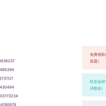
学与统计学院、化工学院、环境与安
人，专业学位硕士推免生的招生计划不
建筑与城乡规划学院。还有一些学院
8人。所有专业参加复试的人数，原则
名额，这些学院是：机械工程及自动
定复试名单。（四）录取办法 我们学
化学学院、材料科学与工程学院。具
排序来确定拟录取名单。通过我们学
院自己发布的复试通知。二、选拔方
过复试拟录取的考生，要在教育部“推
请考核这两种方式来选拔。工程类专
式报名，并且在教育部系统上收到我们
方式来选拔。三、“申请考核”选拔流
会通过“推免服务系统”发送待录取通
报的导师提出申请，导师同意之后，
必须确认接受，超过时间就算自动放弃
月21日到5月25日。（二）提交申请
解锁）。二、复试形式和时间安排我
免费领取
料交给你报考的学院，并且要在规定的
。时间 事项 备注9月16日12:00前
0838237
真题）
们学校是用网上自助缴费的。如果是
系统”进行预报名9月16日17:00前
是校外的人，就选“新用户注册”，注
1486399
据预报名系统中考生的报名情况，选拔
登录之后，点开我们学校统一支付平
11:30 第一批复试报到 9月18日
3731121
名费”这个缴费项目。支付成功以后，你
联系老师
9日8:30-12:00, 14:00-17:30
1430494
。报名费是每人160块钱。（四）
录数据）
7:30 面试注：（一）学院会根据第一批复试拟
生复试工作做完。具体的复试时间，请
试。对于第一批复试没有招满的专
003173234
核”的报考要求、各学院的学术条
务系统”开通以后，从里面报名的人里面
04190978
、招生的导师、怎么录取、学费标准