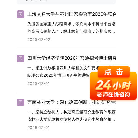
上海交通大学与苏州国家实验室2026年联合培养博士
问
为服务国家重大战略需求，依托高水平科研平台培
养高层次创新人才，经上级部门批准，苏州实验室
（全称“苏州国家实验室”）与上海交通大学将于
2025-12-02
2026年继续合作开展博士研究生联合培养工作。
该项目旨在选拔优秀学子，在材料及相关前沿交叉
四川大学经济学院2026年普通招考博士研究生招生简
问
学科领域进行深度培养。相关招生政策及安排说明
一、招生计划根据四川大学相关文件要求，经济学
如下。一、培养定位本项目致力于面向国家战略发
院现公布2026年博士研究生普通招考招生简章。
展方向，培育具备科学家素养、创新精神与科研能
2026年，学院博士研究生招生全面实行“申请-考
力，系统掌握学科前沿知识，能胜任高水平科学研
2025-12-01
核”机制。本年度计划招收博士研究生27名，具体
究与技术开发工作的未来领军人才。二、招生安排
导师招生计划详见学院官网发布的《四川大学经济
（一）招生学科范围涵盖材料科学与工程
西南林业大学：深化改革创新，推进研究生教育高质
问
学院2026年博士生招生专业目录》。实际录取人
（0805）、化学（0703）、电子科学与技术
一、坚持立德树人，构建高质量研究生教育体系西
数将根据国家最终下达的招生计划及考生报名情况
（0809）、材料与化工（0856）、机械
南林业大学始终将立德树人作为研究生教育的根本
进行适当调整。除国家专项计划外，我院招收定向
（0855）、电子信息（0854）等相关专业。
任务，积极响应“教育强国，研究生教育何为”的时
就业考生的比例原则上不超过总计划的5%。全日
（二）招生名额2026年度具体招生规模以国家最
2025-12-01
代命题。学校全面贯彻党的教育方针，以高质量党
制定向就业考生在基本修业年限内须全脱产在校学
终下达计划为准，首批拟招收联合培养博士生16