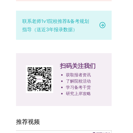
部级及以上级别奖励，需上传包含获奖者姓名的荣
的最终综合成绩采用“初试+复试”加权计算方式，
专业学位研究生分类培养，优化前者课程体系的理
定后，学院将向考生所在单位调取人事档案及现实
誉证书或奖状彩色扫描件；2. 学术专著：需上传
其中学校统一初试成绩占比50%，学院复试总成绩
论深度，强化后者课程的应用性与实践性。在产教
表现材料进行复核。考核不合格者不予录取。四、
封面、编者信息页、目录及封底的完整扫描件；3.
占比50%。综合成绩核算完成后，将按分数从高到
融合方面，学校出台《科技小院管理办法》《研究
录取办法1.考生总成绩由材料评议成绩和复试成绩
联系老师1v1院校推荐&备考规划
国家授权专利：包括发明专利、实用新型专利、外
低进行排序，需要特别注意的是，初试成绩未达到
生联合培养基地建设管理办法》等文件，明确产学
加权得出，具体计算公式为：总成绩 = 材料评议
指导（送近3年报录数据）
观设计专利，需上传专利受理通知书及授权证书的
及格线的考生，将不纳入排名范围。录取工作将严
研一体化培养定位。目前已建成8个省级科技小
成绩 × 50% + 复试成绩 × 50%。2.录取工作坚
彩色扫描件。（三）学科竞赛登记细则仅统计研究
格按照学院自主选择专业的计划名额，从排名靠前
院，其中2个获省级专项资金支持。专业学位案例
持“全面衡量、择优录取、保证质量、宁缺毋滥”原
生作为竞赛团队负责人，参与学科竞赛（文艺、体
的考生中依次录取。若出现综合成绩相同的情况，
库建设成效显著，1个项目入选教育部主题案例
则，根据招生计划、考生总成绩、思想政治表现及
育类竞赛除外）并获得省部级三等奖及以上奖励的
将按以下顺序进行成绩比对，确定最终录取名次：
库，“十四五”以来获批省级案例库项目70余项、省
身心健康状况等因素确定拟录取名单。3.拟录取考
成果，研究生需在系统“学科竞赛信息维护”菜单完
第一步比对初试科目中“高等数学B”的成绩，成绩
级优质课程近50门。2025年，学校专项投入60余
生须在规定时间内提交符合要求的体检报告（二级
扫码关注我们
成填报。填报信息需与获奖证书内容完全一致，重
高者优先；若该科目成绩仍相同，则比对复试
万元设立研究生科研创新基金，支持学生开展前沿
甲等及以上医院或四川大学校医院出具），体检标
点包含参赛年份、竞赛全称、竞赛类别（从系统预
中“英语”科目的成绩，以成绩高者为优先录取对
研究。学校还设立“香樟学术讲坛”，拓展学生学术
获取报者资讯
准按教育部及学校相关规定执行。4.拟录取名单经
设列表中选择，具体分类可参考相关说明，无对应
了解院校活动
象。5. 复试应试要求为保障复试工作的严肃性与
视野。通过系列改革，研究生科研创新与学科竞赛
网上公示，并完成体检、政审、调档等程序后，学
学习备考干货
选项时选择“其他”，并在竞赛名称中详细标注）、
规范性，考生在参加笔试和面试时，必须携带本人
成果丰硕：2024年，研究生以第一作者发表的三
院将向合格考生寄发录取通知书。
研究上岸攻略
获奖等级等核心信息。获奖级别分为国际级、国家
身份证及学生证原件，以便工作人员进行身份核
检索论文占比达91.55%；在“中国研究生创新实践
级、省部级三类，获奖等级分为特等奖、一等奖、
验。未按要求携带有效证件的考生，将无法进入考
大赛”等赛事中，获国家级奖项30余项、省级奖项
二等奖。若获奖证书注明指导教师信息，需完整填
场参与考核，由此产生的后果由考生自行承担。6.
200余项。（一）推进分类培养与课程体系建设学
写指导教师姓名、排名及具体分工；同一竞赛同一
其他说明与咨询渠道本方案中未明确提及的相关事
校根据学术学位与专业学位不同定位，构建差异化
推荐视频
奖项有多名研究生共同参与的，由其中1名研究生
宜，均以海南大学教务处发布的自主选择专业相关
的课程与培养体系，强化学术型人才的理论素养和
负责统一登记，同时按证书上的姓名顺序填写所有
文件及后续通知为准。考生若在报名及备考过程中
专业型人才的实践能力。（二）加强产教融合与平