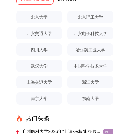
果统计范畴及填报规范本次成果统计对象为我校全
专业选拔的报名对象限定为2025级全日制普通本
与框架文枚博士的论文聚焦茶农参与合作社这一现
全面发展的育人体系。通过课程教学、科研训练、
弃。（三）申请材料提交符合报考条件的考生，需
厚奖助待遇提供具有竞争力的助研津贴与生活补
体博士、硕士研究生，统计时限为2025年11月30
科在读学生，第二学士学位学生不在本次选拔范围
实背景，系统梳理了“认知—采纳—转型—收益”的
社会实践等多种途径，提升研究生的综合素质，培
下载并填写《博士入学申请材料自查表》，按要求
助，保障学生潜心学业与研究。（四）畅通发展渠
北京大学
北京理工大学
日前正式取得的各类学术成果。成果涵盖正式刊发
内。同时需特别说明的是，在高考招生环节中，国
作用链条，重点探讨了不同利益联结模式如何影响
养具有创新精神、实践能力和社会责任感的时代新
整理申请材料，确保材料齐全、顺序正确。所有纸
道在培养过程中表现优异者，毕业后可优先获得苏
的学术论文、获得的科研奖励、已授权或在申的专
家或学校已明确标注不得转专业的本科学生，不具
茶农的绿色生产决策，揭示了合作社在引导农业生
人。二、优化招生与学科结构，服务国家战略需求
质申请材料及自查表须于2025年12月22日上午
州实验室的工作推荐机会。五、申请条件与报名流
西安交通大学
西安电子科技大学
利、正式出版的专著、学科竞赛获奖证书及参与国
备参与本次选拔考核的资格。三、确定选拔考核方
产方式绿色转型中的内在机制。（二）答辩过程回
西南林业大学主动对接国家重大战略和区域发展需
10:00前寄达经济学院研究生招生办公室。重要提
程（一）基本申请条件不同选拔方式的申请者需满
内外学术交流活动的相关证明等。所有在校研究生
式本次自主选择专业选拔考核采用“初试+复试”的
顾在答辩陈述环节，文枚就研究背景、分析框架、
要，不断优化学科布局与招生机制，提升研究生教
示：材料送达时间以签收时间为准，逾期不予受
足相应规定：本科直博生须符合上海交通大学推荐
须登录桂林理工大学研究生教育综合管理信息系
两级考核模式，其中初试由学校教务处统一部署组
核心内容以及创新之处进行了系统汇报。答辩委员
育服务经济社会发展的能力。目前，学校拥有4个
理；建议选择可靠快递方式邮寄；请严格对照材料
四川大学
哈尔滨工业大学
免试研究生相关要求。硕博连读与申请-考核制申
统，在指定功能模块完成成果信息录入，并上传相
织，复试环节则由我院自主负责实施，具体安排如
会各位专家本着严谨求实的学术态度，从理论支
一级学科博士点、1个博士专业学位点，以及17个
清单顺序整理提交。材料不全、不符合要求或存在
请者应满足当年度上海交通大学博士研究生招生的
关证明材料的PDF版本，相关审核人员将通过系统
下：（一）学校统一初试安排初试的具体考试时
撑、研究方法、数据论证以及逻辑结构等多个维度
一级学科硕士点和17个硕士专业学位点。“十四
弄虚作假者，资格审查将不予通过。所有提交材料
基本条件及各学院补充规定。（二）报名方式所有
武汉大学
中国科学技术大学
进行线上审核。（一）学术论文登记细则学术论文
间、考试科目、考场分布及相关要求，以《关于做
对论文展开评议，在肯定论文质量的同时，也提出
五”期间，学校研究生规模实现显著增长，博士研
不予退还。考生须对报名信息的真实性和准确性负
申请人须提前与意向导师沟通确认招生意向，并在
包含期刊论文与会议论文两类，研究生需在系
好2025-2026学年第1学期自主选择专业选拔考核
了若干修改建议，并就如何进一步聚焦关键科学问
究生规模增长达211%。在招生宣传方面，学校构
责，报名信息一经确认提交，不得修改。如确需修
达成一致后进行网上报名：本科直博生须按规定时
上海交通大学
浙江大学
统“论文发表信息维护”板块完成信息填报。该板块
准备工作的通知》（海大本[2025]17号）文件中
题、加强理论阐释深度等方面给予了指导。三、答
建了“网络宣传+AI智能咨询+现场答疑”三位一体的
改，须在报名截止前重新填报。三、选拔与录取1.
间登录国家推荐免试服务系统完成志愿填报。硕博
中标注为红色的字段为必填项，填报时须确保信息
的明确规定为准，考生可随时关注学校教务处发布
辩结果与培养意义（一）答辩结果经答辩委员会充
招生宣传平台，持续推进招生模式改革。2024年
资格审查学院将依据网上报名信息及寄达的申请材
连读与申请-考核制考生需登录上海交通大学研招
南京大学
东南大学
真实准确、完整规范，若出现空项或错填情况，将
的官方信息。（二）学院自主复试安排复试是衡量
分讨论、集体评议及无记名投票，一致认为文枚的
起全面推行“申请-考核”制博士招生，2025年进一
料进行资格审查，核实考生报考资格、材料完整性
网报名系统，选择“国家实验室联培专项”，并选定
直接导致审核不通过。论文统计遵循以下原则：对
考生综合能力与专业适配度的关键环节，我院将从
博士学位论文研究思路清晰、内容充实、调研扎
步拓展“直博”“硕博连读”等多元招生渠道。在学科
及缴费情况。审查结果预计于2025年12月下旬在
名录内交大导师。（三）报名时间节点本科直博生
于SCI、EI、ISTP、CSCD、CSSCI、A刊、B刊等
考核方式、时间、地点等多方面做好细致安排，确
实、写作规范、结论可靠，且已完成足量研究工
专业调整方面，学校实施存量专业优化行动，压缩
学院网站公布。2.材料评议学院将组织专家组对通
报名以学校通知为准；硕博连读与申请-考核制设
热门头条
高水平论文，仅统计以桂林理工大学为第一署名单
保考核结果客观准确。1. 复试考核构成复试成绩由
作，符合博士学位授予要求，同意通过博士学位论
或撤销生源不足专业，将非全日制招生计划向需求
过资格审查的考生材料进行评议并打分，满分为
两批报名，第一批截止时间为2025年12月15日，
位，且研究生为第一作者，或导师为第一作者、研
笔试与面试两部分组成，具体占比为：笔试成绩占
文答辩。文枚由张连刚教授指导完成学业，其答辩
旺盛的学科倾斜；同时加快推进急需学科专业建
100分。评议结果预计于2026年1月中上旬公布。
第二批为2026年3月15日至4月20日，具体时间以
广州医科大学2026年“申请-考核”制招收博士研究生报考公告
官