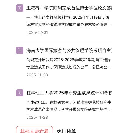
建引领研究生思想政治教育，修订并印发了《研究
习。二、报考流程（一）报名资格1.申请人应拥护
名。具体招生院系及导师信息请见相关名录。
里程碑！学院顺利完成首位博士学位论文答辩
问
生导师立德树人职责实施细则（2025年修
中国共产党的领导，品德良好，遵纪守法，身心健
（三）选拔途径共设置三种选拔方式，包括本科直
一、博士论文答辩顺利举行2025年11月19日，西
订）》，推动导师发挥示范作用，引导学生树立德
康，并满足《四川大学2026年博士研究生招生章
博、硕博连读与申请-考核制，将根据考生综合素
南林业大学经济管理学院成功举办农林经济管理专
才兼备、科技报国的远大志向，增强社会责任感和
程》中列出的各项基本条件。2.具备较强的科研能
质择优录取。（四）培养类别全部为全日制非定向
业首届博士研究生学位论文答辩会。答辩地点设于
人文关怀，促进个人成长与国家战略需求深度融
力，并展现出良好的科研发展潜力。3.提交两份由
就业博士研究生。三、培养模式与学位管理（一）
2025-12-01
学院303会议室，博士生文枚就其博士学位论文进
合。同时，学校制定《关于进一步加强研究生教育
正高级职称专家亲笔书写的推荐信，专业领域需与
学籍管理联合培养学生学籍隶属于上海交通大学，
行了汇报与答辩。答辩委员会由多位知名专家组
管理工作的实施意见》，强化学风建设，深化科研
报考专业相关，其中一份必须由报考导师出具。4.
基本修业年限按该校研究生学籍管理办法执行。
海南大学国际旅游与公共管理学院考研自主选择专业
问
成。北京林业大学陈建成教授担任主席，委员包括
诚信与学术道德教育，弘扬科学精神。学校坚
以同等学力身份报考者，其科研成果须同时符合以
（二）培养阶段划分培养过程分为两个主要阶段：
为规范开展我院2025-2026学年第1学期自主选择
云南财经大学熊德平教授、杨增雄教授、李亚波教
持“五育并举”育人理念，通过德育铸魂、智育启
下两项要求：①以第一作者身份在报考学科领域
第一阶段于上海交通大学完成课程学习；第二阶段
专业选拔工作，保障选拔过程的公平、公正与公
授，以及昆明理工大学冯朝睿教授。文枚的博士论
智、体育强身、美育润心、劳育践行，全面培养能
内发表期刊文章，其中至少1篇为A级、1篇为B级
进入苏州实验室，依托其重大科研任务开展课题研
开，依据《海南大学普通本科学生自主选择专业管
文选题为《加入合作社对茶农绿色生产行为的影响
够担当民族复兴大任的高素质人才。（一）强化思
（期刊等级依据《四川大学哲学社会科学期刊与应
2025-11-28
究与学位论文工作。（三）学历学位授予学生在规
理办法》（海大党政办[2024]54号）及《关于做
研究》，该研究立足于茶农生产经营实际，围
想政治教育与导师队伍建设学校以党建引领为核
用成果分级方案》认定）；②作为主要完成人获
定年限内达到上海交通大学毕业及学位授予要求
好2025-2026学年第1学期自主选择专业选拔考核
绕“认知—采纳—转型—收益”这一主线，深入剖析
心，将思想政治教育贯穿研究生培养全过程。通过
得省部级二等奖及以上科研成果奖励（以证书为
的，将获发上海交通大学博士研究生毕业证书并授
桂林理工大学2025年研究生成果统计和考核工作的通
问
准备工作的通知》（海大本[2025]17号）两份核
合作社及其利益联结机制对茶农采纳绿色生产技术
修订导师立德树人职责实施细则，明确导师在研究
准），其中一等奖要求排名前五，二等奖要求排名
予博士学位。四、项目特色与支持条件（一）高水
全体教职工、在校研究生：为精准掌握我校研究生
心文件精神，结合我院学科建设特点与教学管理实
行为的影响路径，不仅深化了合作社推动农业绿色
生成长中的关键角色，推动形成以德为先、科研报
前三。（二）网上报名及缴费报名及缴费统一在网
平科研平台学生可参与国家重大科研项目，接触材
学术成果产出情况，科学开展各学院研究生培养质
际情况，特制定本实施方案。一、组建选拔工作专
转型的理论认识，也促进了农业经济学与生态学相
国的育人氛围。在加强学术规范和学风建设方面，
上进行，时间为2025年11月27日上午9:00至
料领域大科学装置与人工智能辅助研发平台，获得
量评估工作，进一步推进研究生成果管理的规范
项领导小组为统筹推进自主选择专业选拔全流程工
关研究的交叉融合，为促进茶农增收、服务双碳目
学校持续开展学术诚信教育，营造风清气正的学术
2025-11-28
2025年12月17日晚上10:00。考生须提前认真阅
前沿科研训练条件。（二）优质导师资源由包括院
化、制度化与信息化建设，现就2025年度研究生
作，确保各项环节有序落地，学院专门成立选拔工
标实现以及全面推进乡村振兴战略提供了有益参
环境。（二）完善“五育并举”育人机制学校系统推
读学校及学院发布的招生章程、简章及专业目录，
士在内的资深科研人员组成导师团队，提供高水平
成果统计、审核及考核相关事宜通知如下：一、成
其他人都在看
热门推荐
作领导小组。二、明确报名准入条件本次自主选择
考。二、答辩过程与主要内容（一）论文主要内容
进德育、智育、体育、美育和劳育有机融合，构建
按规定完成报名及缴费。逾期未完成视为自动放
学术指导，并支持参与国际化学术交流。（三）优