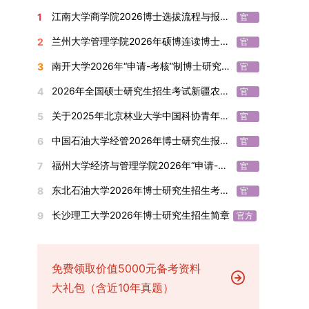
究生为第二作者的论文；在Nature、Science、
复试总成绩的40%，面试成绩占复试总成绩的
通过标志着西南林业大学农林经济管理专业诞生首
设，陆续开展“生物与医药”“低空技术与工程”等新
学院将根据材料评议成绩及招生计划，确定进入复
报考学院通知为准。（四）材料提交申请人须按学
方
江南大学商学院2026博士选拔流程与报考条件汇总
1
Cell三大顶刊及其子刊发表的论文，不受作者排名
官
60%。（1）笔试：以英语能力测试为核心，重点
位博士毕业生。待学校学位评定委员会审议通过
兴专业招生。学校还深化科教融合，单列专项招生
试的考生名单。同等学力报考者须参加学校统一组
校及报考学院要求，如实提交全部申请材料并完成
方
限制，只要署名单位包含桂林理工大学均纳入统计
考查考生的英语阅读理解、书面写作及英汉互译能
后，她也将成为云南省该专业首位获得博士学位的
计划，与中国科学院昆明植物研究所、西双版纳热
织的政治理论考试，具体时间地点另行通知，成绩
线上报名程序。六、考核与录取考核工作由上海交
兰州大学管理学院2026年硕博连读博士研究生招生“申请-考核”实施方案
2
官
范围。其中，被SCI、EI、ISTP收录的论文，需额
力，全面评估其英语综合应用水平。（2）面试：
研究生。（二）学科建设意义此次博士论文答辩的
带植物园等科研机构开展联合培养，探索跨学科、
合格线为60分。非同等学力考生无需参加。3.复
通大学相关学院与苏州实验室联合组织，具体考核
方
南开大学2026年“申请-考核”制博士研究生招生录取工作实施细则
3
外提供检索证明，论文全文与检索证明须合并为单
官
采用综合面试形式，考核内容涵盖中英文自我介
顺利完成，是学院在农林经济管理博士研究生培养
跨机构的研究生培养新机制。（一）推进招生制度
试安排复试环节将对考生的思想品德、专业素养、
形式、内容及流程以学院后续公布的方案为准。录
方
个PDF文件上传。不同类型论文需提交的附件材料
绍、综合素养评估（包括逻辑思维、沟通表达、应
方面取得的重要进展，反映了该学位点建设已初见
改革与生源质量提升学校建立多元化招生宣传与咨
外语能力、创新意识及综合素质进行全面考察。复
取时将对考生进行全面考察，学术能力与思想品德
2026年全国硕士研究生招生考试新疆农业大学报考点网上确认公告
4
官
如下：1. 被SCI、EI、ISTP、SSCI、A&HCI来源期
变能力等）以及专业认知程度（包括对目标专业的
成效。这一成果不仅体现了学科建设的新突破，也
询平台，提升生源质量。推行“申请-考核”制博士
试分为笔试与面试两部分：笔试科目为“经济学综
并重，报名及考核期间有违规或学术不端行为者将
方
关于2025年北京林业大学中国科协青年科技人才培育工程博士生推荐工作的通知
5
刊收录的论文：需按“检索证明（如有）+分区报告
官
了解、学习规划等），全方位判断考生是否具备进
为未来农林经济管理学科的持续发展、学术交流与
招生，并拓展直博与硕博连读渠道，增强招生方式
合”，适用于理论经济学与应用经济学各专业，形
按有关规定处理。七、其他事项（一）入学时间预
方
（如有）+论文全文（必备）”的顺序合并材料；2.
入目标专业学习的潜力。2. 复试时间安排复试时
合作注入了新的活力。
的灵活性与针对性。（二）优化学科专业布局通过
式为闭卷，时长为3小时，满分100分。面试环节
计为2026年春季或秋季学期。（二）费用与奖助
中国石油大学经管2026年博士研究生报考通知
6
官
在国内核心期刊发表的论文：需上传论文全文扫描
间初步定于2026年1月6日（星期二）下午，具体
撤销合并低效专业、加强社会急需学科建设，学校
要求考生准备10—15分钟的PPT报告，内容应涵盖
学费标准按上海交通大学相关规定执行；学生在读
方
福州大学经济与管理学院2026年“申请-考核”制招收攻读博士学位研究生相关要求
7
件；3. 已收到正式录用通知但尚未刊发的论文：
官
时段划分如下：（1）笔试时段：14:30—15:30，
不断优化学科结构。面向国家战略和产业需求，加
个人科研经历、研究成果及博士阶段研究设想等。
期间享受学校与实验室共同提供的奖助学金待遇。
方
需提交包含明确卷期号的录用通知原件及论文录用
时长60分钟；（2）面试时段：15:50—17:50，时
快布局新兴交叉学科，推动学科专业体系动态优
复试成绩按百分制计算，笔试与面试成绩各占
（三）住宿安排课程学习阶段由学校协调住宿；进
东北石油大学2026年博士研究生招生考试实施细则
8
官
稿。（二）科研奖励、专利及专著登记细则科研奖
长120分钟。若因报名人数调整或其他特殊情况需
化。（三）深化科教融合与协同育人学校与高水平
50%，计算公式为：复试成绩 = (笔试成绩 + 面试
入实验室科研阶段后，由苏州实验室统筹安排住
方
长沙理工大学2026年博士研究生招生简章
9
励与专著（含软件著作权、学术专著）需已正式获
官方
变更时间，学院将通过官方渠道提前通知所有考
科研机构共建联合培养平台，打破传统院系壁垒，
成绩) ÷ 2。复试成绩低于60分者不予录取。同等
宿。（四）未尽事宜参照上海交通大学2026年博
得或出版，专利成果可包括处于申请中、已受理及
生。3. 复试地点安排本次复试的举办地点为海南
促进科研资源与人才培养深度融合，提升研究生的
学力考生复试期间须加试两门本专业硕士学位主干
士研究生招生章程及相关细则执行。相关推荐：上
已授权三种状态。研究生需通过系统“科研成果信
大学观澜湖校区。考虑到最终报名人数可能影响考
科研创新能力与实践能力。三、深化培养模式改
课程，考试形式为笔试，具体科目见复试通知。4.
海市复旦大学MBA 华东理工大学MBA 浙江省
息维护”菜单进行填报，每一项成果对应的所有证
场设置，具体的笔试教室与面试房间将在报名结束
免费领取价值5000元备考资料
革，提升研究生教育质量西南林业大学将教育、科
思想政治与品德考核复试期间将同步进行思想政治
浙江工业大学MBA
明材料均需整合为单个PDF文件上传。各类成果附
后，通过学院官网或班级通知等方式另行公布，请
技、人才协同发展的理念贯穿研究生培养全过程，
素质和品德考核，重点考察考生的政治态度、道德
大礼包（含近10年真题）
件材料要求如下：1. 科研奖励及竞赛获奖：仅限省
考生密切关注。4. 综合成绩核算与录取规则考生
着力提升人才自主培养质量。学校实行学术学位与
品质、诚信状况、遵纪守法表现等。拟录取名单确