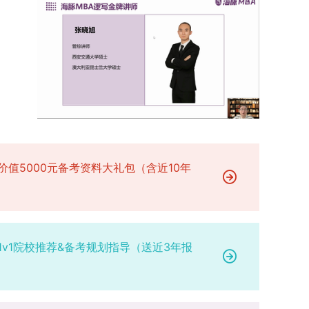
参赛成员及排名，其他成员无需重复填报，系统将
有疑问，可联系学院选拔工作领导小组秘书咨询，
台建设通过科技小院、联合培养基地等载体，推动
自动关联显示相关信息；团队中包含非本校研究生
确保及时获取准确信息。
校企、校所协同育人，提升研究生解决实际问题的
的，需在备注栏明确说明。附件材料需上传获奖证
能力。案例库与优质课程建设为高质量教学提供支
书的彩色扫描件。（四）学术交流活动登记细则研
撑。（三）支持科研创新与学术交流学校设立专项
究生参与的国内外学术交流活动，包括参加学术会
科研基金，举办高水平学术讲座，鼓励研究生参与
议听会、本人在会议上作报告及参与科考活动等，
创新实践。近年来，研究生在论文发表与学科竞赛
均需在系统“学术活动信息维护”菜单进行登记。附
方面取得一系列突破，体现了培养质量的显著提
件材料需将活动证明相关文件（含会议通知、活动
升。
议程、参与现场照片、个人心得体会等）合并为单
个PDF文件上传。二、成果审核流程及要求1. 研究
价值5000元备考资料大礼包（含近10年
生竞赛获奖成果由竞赛指导教师负责初审；除竞赛
外的其他各类成果，由研究生的导师承担初审职
责。2. 经指导教师或竞赛指导教师审核通过的成
果，方可提交至学院及研究生院进行最终认定；未
经指导教师审核的成果，学院及研究生院不予受
1v1院校推荐&备考规划指导（送近3年报
理。3. 所有审核人员需对成果的真实性、等级认
定、学校署名顺序、师生作者排名、论文收录情况
及分区结果等核心信息进行严格核查，部分竞赛的