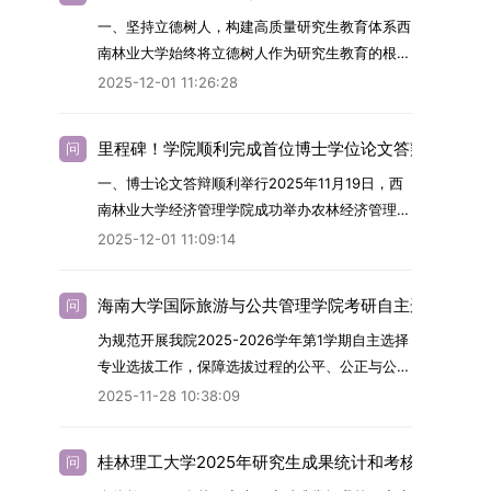
学院2026年博士生招生专业目录》。实际录取人
（0805）、化学（0703）、电子科学与技术
一、坚持立德树人，构建高质量研究生教育体系西
数将根据国家最终下达的招生计划及考生报名情况
（0809）、材料与化工（0856）、机械
南林业大学始终将立德树人作为研究生教育的根本
进行适当调整。除国家专项计划外，我院招收定向
（0855）、电子信息（0854）等相关专业。
任务，积极响应“教育强国，研究生教育何为”的时
就业考生的比例原则上不超过总计划的5%。全日
（二）招生名额2026年度具体招生规模以国家最
2025-12-01 11:26:28
代命题。学校全面贯彻党的教育方针，以高质量党
制定向就业考生在基本修业年限内须全脱产在校学
终下达计划为准，首批拟招收联合培养博士生16
建引领研究生思想政治教育，修订并印发了《研究
习。二、报考流程（一）报名资格1.申请人应拥护
名。具体招生院系及导师信息请见相关名录。
里程碑！学院顺利完成首位博士学位论文答辩
问
生导师立德树人职责实施细则（2025年修
中国共产党的领导，品德良好，遵纪守法，身心健
（三）选拔途径共设置三种选拔方式，包括本科直
一、博士论文答辩顺利举行2025年11月19日，西
订）》，推动导师发挥示范作用，引导学生树立德
康，并满足《四川大学2026年博士研究生招生章
博、硕博连读与申请-考核制，将根据考生综合素
南林业大学经济管理学院成功举办农林经济管理专
才兼备、科技报国的远大志向，增强社会责任感和
程》中列出的各项基本条件。2.具备较强的科研能
质择优录取。（四）培养类别全部为全日制非定向
业首届博士研究生学位论文答辩会。答辩地点设于
人文关怀，促进个人成长与国家战略需求深度融
力，并展现出良好的科研发展潜力。3.提交两份由
就业博士研究生。三、培养模式与学位管理（一）
2025-12-01 11:09:14
学院303会议室，博士生文枚就其博士学位论文进
合。同时，学校制定《关于进一步加强研究生教育
正高级职称专家亲笔书写的推荐信，专业领域需与
学籍管理联合培养学生学籍隶属于上海交通大学，
行了汇报与答辩。答辩委员会由多位知名专家组
管理工作的实施意见》，强化学风建设，深化科研
报考专业相关，其中一份必须由报考导师出具。4.
基本修业年限按该校研究生学籍管理办法执行。
海南大学国际旅游与公共管理学院考研自主选择专业
问
成。北京林业大学陈建成教授担任主席，委员包括
诚信与学术道德教育，弘扬科学精神。学校坚
以同等学力身份报考者，其科研成果须同时符合以
（二）培养阶段划分培养过程分为两个主要阶段：
为规范开展我院2025-2026学年第1学期自主选择
云南财经大学熊德平教授、杨增雄教授、李亚波教
持“五育并举”育人理念，通过德育铸魂、智育启
下两项要求：①以第一作者身份在报考学科领域
第一阶段于上海交通大学完成课程学习；第二阶段
专业选拔工作，保障选拔过程的公平、公正与公
授，以及昆明理工大学冯朝睿教授。文枚的博士论
智、体育强身、美育润心、劳育践行，全面培养能
内发表期刊文章，其中至少1篇为A级、1篇为B级
进入苏州实验室，依托其重大科研任务开展课题研
开，依据《海南大学普通本科学生自主选择专业管
文选题为《加入合作社对茶农绿色生产行为的影响
够担当民族复兴大任的高素质人才。（一）强化思
（期刊等级依据《四川大学哲学社会科学期刊与应
2025-11-28 10:38:09
究与学位论文工作。（三）学历学位授予学生在规
理办法》（海大党政办[2024]54号）及《关于做
研究》，该研究立足于茶农生产经营实际，围
想政治教育与导师队伍建设学校以党建引领为核
用成果分级方案》认定）；②作为主要完成人获
定年限内达到上海交通大学毕业及学位授予要求
好2025-2026学年第1学期自主选择专业选拔考核
绕“认知—采纳—转型—收益”这一主线，深入剖析
心，将思想政治教育贯穿研究生培养全过程。通过
得省部级二等奖及以上科研成果奖励（以证书为
的，将获发上海交通大学博士研究生毕业证书并授
桂林理工大学2025年研究生成果统计和考核工作的通
问
准备工作的通知》（海大本[2025]17号）两份核
合作社及其利益联结机制对茶农采纳绿色生产技术
修订导师立德树人职责实施细则，明确导师在研究
准），其中一等奖要求排名前五，二等奖要求排名
予博士学位。四、项目特色与支持条件（一）高水