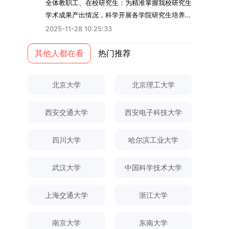
全体教职工、在校研究生：为精准掌握我校研究生
心文件精神，结合我院学科建设特点与教学管理实
行为的影响路径，不仅深化了合作社推动农业绿色
生成长中的关键角色，推动形成以德为先、科研报
前三。（二）网上报名及缴费报名及缴费统一在网
平科研平台学生可参与国家重大科研项目，接触材
学术成果产出情况，科学开展各学院研究生培养质
际情况，特制定本实施方案。一、组建选拔工作专
转型的理论认识，也促进了农业经济学与生态学相
国的育人氛围。在加强学术规范和学风建设方面，
上进行，时间为2025年11月27日上午9:00至
料领域大科学装置与人工智能辅助研发平台，获得
量评估工作，进一步推进研究生成果管理的规范
项领导小组为统筹推进自主选择专业选拔全流程工
关研究的交叉融合，为促进茶农增收、服务双碳目
学校持续开展学术诚信教育，营造风清气正的学术
2025-11-28 10:25:33
2025年12月17日晚上10:00。考生须提前认真阅
前沿科研训练条件。（二）优质导师资源由包括院
化、制度化与信息化建设，现就2025年度研究生
作，确保各项环节有序落地，学院专门成立选拔工
标实现以及全面推进乡村振兴战略提供了有益参
环境。（二）完善“五育并举”育人机制学校系统推
读学校及学院发布的招生章程、简章及专业目录，
士在内的资深科研人员组成导师团队，提供高水平
成果统计、审核及考核相关事宜通知如下：一、成
其他人都在看
热门推荐
作领导小组。二、明确报名准入条件本次自主选择
考。二、答辩过程与主要内容（一）论文主要内容
进德育、智育、体育、美育和劳育有机融合，构建
按规定完成报名及缴费。逾期未完成视为自动放
学术指导，并支持参与国际化学术交流。（三）优
果统计范畴及填报规范本次成果统计对象为我校全
专业选拔的报名对象限定为2025级全日制普通本
与框架文枚博士的论文聚焦茶农参与合作社这一现
全面发展的育人体系。通过课程教学、科研训练、
弃。（三）申请材料提交符合报考条件的考生，需
厚奖助待遇提供具有竞争力的助研津贴与生活补
体博士、硕士研究生，统计时限为2025年11月30
科在读学生，第二学士学位学生不在本次选拔范围
实背景，系统梳理了“认知—采纳—转型—收益”的
社会实践等多种途径，提升研究生的综合素质，培
下载并填写《博士入学申请材料自查表》，按要求
助，保障学生潜心学业与研究。（四）畅通发展渠
北京大学
北京理工大学
日前正式取得的各类学术成果。成果涵盖正式刊发
内。同时需特别说明的是，在高考招生环节中，国
作用链条，重点探讨了不同利益联结模式如何影响
养具有创新精神、实践能力和社会责任感的时代新
整理申请材料，确保材料齐全、顺序正确。所有纸
道在培养过程中表现优异者，毕业后可优先获得苏
的学术论文、获得的科研奖励、已授权或在申的专
家或学校已明确标注不得转专业的本科学生，不具
茶农的绿色生产决策，揭示了合作社在引导农业生
人。二、优化招生与学科结构，服务国家战略需求
质申请材料及自查表须于2025年12月22日上午
州实验室的工作推荐机会。五、申请条件与报名流
西安交通大学
西安电子科技大学
利、正式出版的专著、学科竞赛获奖证书及参与国
备参与本次选拔考核的资格。三、确定选拔考核方
产方式绿色转型中的内在机制。（二）答辩过程回
西南林业大学主动对接国家重大战略和区域发展需
10:00前寄达经济学院研究生招生办公室。重要提
程（一）基本申请条件不同选拔方式的申请者需满
内外学术交流活动的相关证明等。所有在校研究生
式本次自主选择专业选拔考核采用“初试+复试”的
顾在答辩陈述环节，文枚就研究背景、分析框架、
要，不断优化学科布局与招生机制，提升研究生教
示：材料送达时间以签收时间为准，逾期不予受
足相应规定：本科直博生须符合上海交通大学推荐
须登录桂林理工大学研究生教育综合管理信息系
两级考核模式，其中初试由学校教务处统一部署组
核心内容以及创新之处进行了系统汇报。答辩委员
育服务经济社会发展的能力。目前，学校拥有4个
理；建议选择可靠快递方式邮寄；请严格对照材料
四川大学
哈尔滨工业大学
免试研究生相关要求。硕博连读与申请-考核制申
统，在指定功能模块完成成果信息录入，并上传相
织，复试环节则由我院自主负责实施，具体安排如
会各位专家本着严谨求实的学术态度，从理论支
一级学科博士点、1个博士专业学位点，以及17个
清单顺序整理提交。材料不全、不符合要求或存在
请者应满足当年度上海交通大学博士研究生招生的
关证明材料的PDF版本，相关审核人员将通过系统
下：（一）学校统一初试安排初试的具体考试时
撑、研究方法、数据论证以及逻辑结构等多个维度
一级学科硕士点和17个硕士专业学位点。“十四
弄虚作假者，资格审查将不予通过。所有提交材料
基本条件及各学院补充规定。（二）报名方式所有
武汉大学
中国科学技术大学
进行线上审核。（一）学术论文登记细则学术论文
间、考试科目、考场分布及相关要求，以《关于做
对论文展开评议，在肯定论文质量的同时，也提出
五”期间，学校研究生规模实现显著增长，博士研
不予退还。考生须对报名信息的真实性和准确性负
申请人须提前与意向导师沟通确认招生意向，并在
包含期刊论文与会议论文两类，研究生需在系
好2025-2026学年第1学期自主选择专业选拔考核
了若干修改建议，并就如何进一步聚焦关键科学问
究生规模增长达211%。在招生宣传方面，学校构
责，报名信息一经确认提交，不得修改。如确需修
达成一致后进行网上报名：本科直博生须按规定时
上海交通大学
浙江大学
统“论文发表信息维护”板块完成信息填报。该板块
准备工作的通知》（海大本[2025]17号）文件中
题、加强理论阐释深度等方面给予了指导。三、答
建了“网络宣传+AI智能咨询+现场答疑”三位一体的
改，须在报名截止前重新填报。三、选拔与录取1.
间登录国家推荐免试服务系统完成志愿填报。硕博
中标注为红色的字段为必填项，填报时须确保信息
的明确规定为准，考生可随时关注学校教务处发布
辩结果与培养意义（一）答辩结果经答辩委员会充
招生宣传平台，持续推进招生模式改革。2024年
资格审查学院将依据网上报名信息及寄达的申请材
连读与申请-考核制考生需登录上海交通大学研招
南京大学
东南大学
真实准确、完整规范，若出现空项或错填情况，将
的官方信息。（二）学院自主复试安排复试是衡量
分讨论、集体评议及无记名投票，一致认为文枚的
起全面推行“申请-考核”制博士招生，2025年进一
料进行资格审查，核实考生报考资格、材料完整性
网报名系统，选择“国家实验室联培专项”，并选定