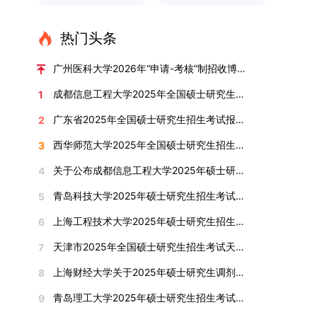
直接导致审核不通过。论文统计遵循以下原则：对
考生综合能力与专业适配度的关键环节，我院将从
博士学位论文研究思路清晰、内容充实、调研扎
步拓展“直博”“硕博连读”等多元招生渠道。在学科
及缴费情况。审查结果预计于2025年12月下旬在
名录内交大导师。（三）报名时间节点本科直博生
于SCI、EI、ISTP、CSCD、CSSCI、A刊、B刊等
考核方式、时间、地点等多方面做好细致安排，确
实、写作规范、结论可靠，且已完成足量研究工
专业调整方面，学校实施存量专业优化行动，压缩
学院网站公布。2.材料评议学院将组织专家组对通
报名以学校通知为准；硕博连读与申请-考核制设
热门头条
高水平论文，仅统计以桂林理工大学为第一署名单
保考核结果客观准确。1. 复试考核构成复试成绩由
作，符合博士学位授予要求，同意通过博士学位论
或撤销生源不足专业，将非全日制招生计划向需求
过资格审查的考生材料进行评议并打分，满分为
两批报名，第一批截止时间为2025年12月15日，
位，且研究生为第一作者，或导师为第一作者、研
笔试与面试两部分组成，具体占比为：笔试成绩占
文答辩。文枚由张连刚教授指导完成学业，其答辩
旺盛的学科倾斜；同时加快推进急需学科专业建
100分。评议结果预计于2026年1月中上旬公布。
第二批为2026年3月15日至4月20日，具体时间以
广州医科大学2026年“申请-考核”制招收博士研究生报考公告
究生为第二作者的论文；在Nature、Science、
复试总成绩的40%，面试成绩占复试总成绩的
通过标志着西南林业大学农林经济管理专业诞生首
设，陆续开展“生物与医药”“低空技术与工程”等新
学院将根据材料评议成绩及招生计划，确定进入复
报考学院通知为准。（四）材料提交申请人须按学
成都信息工程大学2025年全国硕士研究生招生考试初试成绩查询及成绩复核登记的通知
1
Cell三大顶刊及其子刊发表的论文，不受作者排名
60%。（1）笔试：以英语能力测试为核心，重点
位博士毕业生。待学校学位评定委员会审议通过
兴专业招生。学校还深化科教融合，单列专项招生
试的考生名单。同等学力报考者须参加学校统一组
校及报考学院要求，如实提交全部申请材料并完成
限制，只要署名单位包含桂林理工大学均纳入统计
考查考生的英语阅读理解、书面写作及英汉互译能
后，她也将成为云南省该专业首位获得博士学位的
计划，与中国科学院昆明植物研究所、西双版纳热
织的政治理论考试，具体时间地点另行通知，成绩
线上报名程序。六、考核与录取考核工作由上海交
广东省2025年全国硕士研究生招生考试报名须知
2
范围。其中，被SCI、EI、ISTP收录的论文，需额
力，全面评估其英语综合应用水平。（2）面试：
研究生。（二）学科建设意义此次博士论文答辩的
带植物园等科研机构开展联合培养，探索跨学科、
合格线为60分。非同等学力考生无需参加。3.复
通大学相关学院与苏州实验室联合组织，具体考核
西华师范大学2025年全国硕士研究生招生考试初试成绩查询和申请成绩复核的通知
3
外提供检索证明，论文全文与检索证明须合并为单
采用综合面试形式，考核内容涵盖中英文自我介
顺利完成，是学院在农林经济管理博士研究生培养
跨机构的研究生培养新机制。（一）推进招生制度
试安排复试环节将对考生的思想品德、专业素养、
形式、内容及流程以学院后续公布的方案为准。录
个PDF文件上传。不同类型论文需提交的附件材料
绍、综合素养评估（包括逻辑思维、沟通表达、应
方面取得的重要进展，反映了该学位点建设已初见
改革与生源质量提升学校建立多元化招生宣传与咨
外语能力、创新意识及综合素质进行全面考察。复
取时将对考生进行全面考察，学术能力与思想品德
关于公布成都信息工程大学2025年硕士研究生招生考试考生进入复试基本成绩要求的通知
4
如下：1. 被SCI、EI、ISTP、SSCI、A&HCI来源期
变能力等）以及专业认知程度（包括对目标专业的
成效。这一成果不仅体现了学科建设的新突破，也
询平台，提升生源质量。推行“申请-考核”制博士
试分为笔试与面试两部分：笔试科目为“经济学综
并重，报名及考核期间有违规或学术不端行为者将
青岛科技大学2025年硕士研究生招生考试（初试）成绩查询及复核通知
5
刊收录的论文：需按“检索证明（如有）+分区报告
了解、学习规划等），全方位判断考生是否具备进
为未来农林经济管理学科的持续发展、学术交流与
招生，并拓展直博与硕博连读渠道，增强招生方式
合”，适用于理论经济学与应用经济学各专业，形
按有关规定处理。七、其他事项（一）入学时间预
（如有）+论文全文（必备）”的顺序合并材料；2.
入目标专业学习的潜力。2. 复试时间安排复试时
合作注入了新的活力。
的灵活性与针对性。（二）优化学科专业布局通过
式为闭卷，时长为3小时，满分100分。面试环节
计为2026年春季或秋季学期。（二）费用与奖助
上海工程技术大学2025年硕士研究生招生考试成绩查询及复核通知
6
在国内核心期刊发表的论文：需上传论文全文扫描
间初步定于2026年1月6日（星期二）下午，具体
撤销合并低效专业、加强社会急需学科建设，学校
要求考生准备10—15分钟的PPT报告，内容应涵盖
学费标准按上海交通大学相关规定执行；学生在读
天津市2025年全国硕士研究生招生考试天津商业大学报考点（代码1244）网上确认公告
7
件；3. 已收到正式录用通知但尚未刊发的论文：
时段划分如下：（1）笔试时段：14:30—15:30，
不断优化学科结构。面向国家战略和产业需求，加
个人科研经历、研究成果及博士阶段研究设想等。
期间享受学校与实验室共同提供的奖助学金待遇。
需提交包含明确卷期号的录用通知原件及论文录用
时长60分钟；（2）面试时段：15:50—17:50，时
快布局新兴交叉学科，推动学科专业体系动态优
复试成绩按百分制计算，笔试与面试成绩各占
（三）住宿安排课程学习阶段由学校协调住宿；进
上海财经大学关于2025年硕士研究生调剂复试工作公告
8
稿。（二）科研奖励、专利及专著登记细则科研奖
长120分钟。若因报名人数调整或其他特殊情况需
化。（三）深化科教融合与协同育人学校与高水平
50%，计算公式为：复试成绩 = (笔试成绩 + 面试
入实验室科研阶段后，由苏州实验室统筹安排住
青岛理工大学2025年硕士研究生招生考试（初试）成绩查询及复核通知
9
励与专著（含软件著作权、学术专著）需已正式获
变更时间，学院将通过官方渠道提前通知所有考
科研机构共建联合培养平台，打破传统院系壁垒，
成绩) ÷ 2。复试成绩低于60分者不予录取。同等
宿。（四）未尽事宜参照上海交通大学2026年博
得或出版，专利成果可包括处于申请中、已受理及
生。3. 复试地点安排本次复试的举办地点为海南