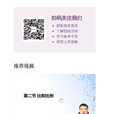
促进科研资源与人才培养深度融合，提升研究生的
学力考生复试期间须加试两门本专业硕士学位主干
士研究生招生章程及相关细则执行。相关推荐：上
已授权三种状态。研究生需通过系统“科研成果信
大学观澜湖校区。考虑到最终报名人数可能影响考
科研创新能力与实践能力。三、深化培养模式改
课程，考试形式为笔试，具体科目见复试通知。4.
海市复旦大学MBA 华东理工大学MBA 浙江省
息维护”菜单进行填报，每一项成果对应的所有证
场设置，具体的笔试教室与面试房间将在报名结束
革，提升研究生教育质量西南林业大学将教育、科
思想政治与品德考核复试期间将同步进行思想政治
浙江工业大学MBA
扫码关注我们
明材料均需整合为单个PDF文件上传。各类成果附
后，通过学院官网或班级通知等方式另行公布，请
技、人才协同发展的理念贯穿研究生培养全过程，
素质和品德考核，重点考察考生的政治态度、道德
件材料要求如下：1. 科研奖励及竞赛获奖：仅限省
考生密切关注。4. 综合成绩核算与录取规则考生
着力提升人才自主培养质量。学校实行学术学位与
品质、诚信状况、遵纪守法表现等。拟录取名单确
获取报者资讯
部级及以上级别奖励，需上传包含获奖者姓名的荣
的最终综合成绩采用“初试+复试”加权计算方式，
专业学位研究生分类培养，优化前者课程体系的理
定后，学院将向考生所在单位调取人事档案及现实
了解院校活动
誉证书或奖状彩色扫描件；2. 学术专著：需上传
其中学校统一初试成绩占比50%，学院复试总成绩
学习备考干货
论深度，强化后者课程的应用性与实践性。在产教
表现材料进行复核。考核不合格者不予录取。四、
研究上岸攻略
封面、编者信息页、目录及封底的完整扫描件；3.
占比50%。综合成绩核算完成后，将按分数从高到
融合方面，学校出台《科技小院管理办法》《研究
录取办法1.考生总成绩由材料评议成绩和复试成绩
国家授权专利：包括发明专利、实用新型专利、外
低进行排序，需要特别注意的是，初试成绩未达到
生联合培养基地建设管理办法》等文件，明确产学
加权得出，具体计算公式为：总成绩 = 材料评议
观设计专利，需上传专利受理通知书及授权证书的
及格线的考生，将不纳入排名范围。录取工作将严
研一体化培养定位。目前已建成8个省级科技小
成绩 × 50% + 复试成绩 × 50%。2.录取工作坚
彩色扫描件。（三）学科竞赛登记细则仅统计研究
格按照学院自主选择专业的计划名额，从排名靠前
院，其中2个获省级专项资金支持。专业学位案例
持“全面衡量、择优录取、保证质量、宁缺毋滥”原
推荐视频
生作为竞赛团队负责人，参与学科竞赛（文艺、体
的考生中依次录取。若出现综合成绩相同的情况，
库建设成效显著，1个项目入选教育部主题案例
则，根据招生计划、考生总成绩、思想政治表现及
育类竞赛除外）并获得省部级三等奖及以上奖励的
将按以下顺序进行成绩比对，确定最终录取名次：
库，“十四五”以来获批省级案例库项目70余项、省
身心健康状况等因素确定拟录取名单。3.拟录取考
成果，研究生需在系统“学科竞赛信息维护”菜单完
第一步比对初试科目中“高等数学B”的成绩，成绩
级优质课程近50门。2025年，学校专项投入60余
生须在规定时间内提交符合要求的体检报告（二级
成填报。填报信息需与获奖证书内容完全一致，重
高者优先；若该科目成绩仍相同，则比对复试
万元设立研究生科研创新基金，支持学生开展前沿
甲等及以上医院或四川大学校医院出具），体检标
点包含参赛年份、竞赛全称、竞赛类别（从系统预
中“英语”科目的成绩，以成绩高者为优先录取对
研究。学校还设立“香樟学术讲坛”，拓展学生学术
准按教育部及学校相关规定执行。4.拟录取名单经
设列表中选择，具体分类可参考相关说明，无对应
象。5. 复试应试要求为保障复试工作的严肃性与
视野。通过系列改革，研究生科研创新与学科竞赛
网上公示，并完成体检、政审、调档等程序后，学
选项时选择“其他”，并在竞赛名称中详细标注）、
规范性，考生在参加笔试和面试时，必须携带本人
成果丰硕：2024年，研究生以第一作者发表的三
院将向合格考生寄发录取通知书。
获奖等级等核心信息。获奖级别分为国际级、国家
身份证及学生证原件，以便工作人员进行身份核
检索论文占比达91.55%；在“中国研究生创新实践