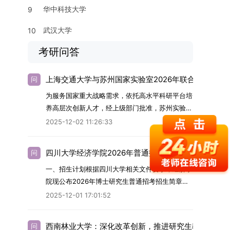
华中科技大学
9
武汉大学
10
考研问答
上海交通大学与苏州国家实验室2026年联合培养博士
问
为服务国家重大战略需求，依托高水平科研平台培
养高层次创新人才，经上级部门批准，苏州实验室
（全称“苏州国家实验室”）与上海交通大学将于
2025-12-02 11:26:33
2026年继续合作开展博士研究生联合培养工作。
该项目旨在选拔优秀学子，在材料及相关前沿交叉
四川大学经济学院2026年普通招考博士研究生招生简
问
学科领域进行深度培养。相关招生政策及安排说明
一、招生计划根据四川大学相关文件要求，经济学
如下。一、培养定位本项目致力于面向国家战略发
院现公布2026年博士研究生普通招考招生简章。
展方向，培育具备科学家素养、创新精神与科研能
2026年，学院博士研究生招生全面实行“申请-考
力，系统掌握学科前沿知识，能胜任高水平科学研
2025-12-01 17:01:52
核”机制。本年度计划招收博士研究生27名，具体
究与技术开发工作的未来领军人才。二、招生安排
导师招生计划详见学院官网发布的《四川大学经济
（一）招生学科范围涵盖材料科学与工程
西南林业大学：深化改革创新，推进研究生教育高质
问