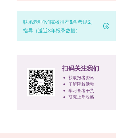
部级及以上级别奖励，需上传包含获奖者姓名的荣
的最终综合成绩采用“初试+复试”加权计算方式，
专业学位研究生分类培养，优化前者课程体系的理
定后，学院将向考生所在单位调取人事档案及现实
誉证书或奖状彩色扫描件；2. 学术专著：需上传
其中学校统一初试成绩占比50%，学院复试总成绩
论深度，强化后者课程的应用性与实践性。在产教
表现材料进行复核。考核不合格者不予录取。四、
封面、编者信息页、目录及封底的完整扫描件；3.
占比50%。综合成绩核算完成后，将按分数从高到
融合方面，学校出台《科技小院管理办法》《研究
录取办法1.考生总成绩由材料评议成绩和复试成绩
联系老师1v1院校推荐&备考规划
国家授权专利：包括发明专利、实用新型专利、外
低进行排序，需要特别注意的是，初试成绩未达到
生联合培养基地建设管理办法》等文件，明确产学
加权得出，具体计算公式为：总成绩 = 材料评议
指导（送近3年报录数据）
观设计专利，需上传专利受理通知书及授权证书的
及格线的考生，将不纳入排名范围。录取工作将严
研一体化培养定位。目前已建成8个省级科技小
成绩 × 50% + 复试成绩 × 50%。2.录取工作坚
彩色扫描件。（三）学科竞赛登记细则仅统计研究
格按照学院自主选择专业的计划名额，从排名靠前
院，其中2个获省级专项资金支持。专业学位案例
持“全面衡量、择优录取、保证质量、宁缺毋滥”原
生作为竞赛团队负责人，参与学科竞赛（文艺、体
的考生中依次录取。若出现综合成绩相同的情况，
库建设成效显著，1个项目入选教育部主题案例
则，根据招生计划、考生总成绩、思想政治表现及
育类竞赛除外）并获得省部级三等奖及以上奖励的
将按以下顺序进行成绩比对，确定最终录取名次：
库，“十四五”以来获批省级案例库项目70余项、省
身心健康状况等因素确定拟录取名单。3.拟录取考
成果，研究生需在系统“学科竞赛信息维护”菜单完
第一步比对初试科目中“高等数学B”的成绩，成绩
级优质课程近50门。2025年，学校专项投入60余
生须在规定时间内提交符合要求的体检报告（二级
扫码关注我们
成填报。填报信息需与获奖证书内容完全一致，重
高者优先；若该科目成绩仍相同，则比对复试
万元设立研究生科研创新基金，支持学生开展前沿
甲等及以上医院或四川大学校医院出具），体检标
点包含参赛年份、竞赛全称、竞赛类别（从系统预
中“英语”科目的成绩，以成绩高者为优先录取对
研究。学校还设立“香樟学术讲坛”，拓展学生学术
获取报者资讯
准按教育部及学校相关规定执行。4.拟录取名单经
设列表中选择，具体分类可参考相关说明，无对应
了解院校活动
象。5. 复试应试要求为保障复试工作的严肃性与
视野。通过系列改革，研究生科研创新与学科竞赛
网上公示，并完成体检、政审、调档等程序后，学
学习备考干货
选项时选择“其他”，并在竞赛名称中详细标注）、
规范性，考生在参加笔试和面试时，必须携带本人
成果丰硕：2024年，研究生以第一作者发表的三
院将向合格考生寄发录取通知书。
研究上岸攻略
获奖等级等核心信息。获奖级别分为国际级、国家
身份证及学生证原件，以便工作人员进行身份核
检索论文占比达91.55%；在“中国研究生创新实践
级、省部级三类，获奖等级分为特等奖、一等奖、
验。未按要求携带有效证件的考生，将无法进入考
大赛”等赛事中，获国家级奖项30余项、省级奖项
二等奖。若获奖证书注明指导教师信息，需完整填
场参与考核，由此产生的后果由考生自行承担。6.
200余项。（一）推进分类培养与课程体系建设学
写指导教师姓名、排名及具体分工；同一竞赛同一
其他说明与咨询渠道本方案中未明确提及的相关事
校根据学术学位与专业学位不同定位，构建差异化
奖项有多名研究生共同参与的，由其中1名研究生
宜，均以海南大学教务处发布的自主选择专业相关
的课程与培养体系，强化学术型人才的理论素养和
负责统一登记，同时按证书上的姓名顺序填写所有
文件及后续通知为准。考生若在报名及备考过程中
专业型人才的实践能力。（二）加强产教融合与平