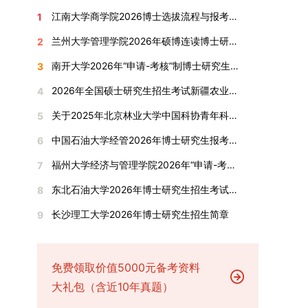
究生为第二作者的论文；在Nature、Science、
复试总成绩的40%，面试成绩占复试总成绩的
通过标志着西南林业大学农林经济管理专业诞生首
设，陆续开展“生物与医药”“低空技术与工程”等新
学院将根据材料评议成绩及招生计划，确定进入复
报考学院通知为准。（四）材料提交申请人须按学
江南大学商学院2026博士选拔流程与报考条件汇总
1
Cell三大顶刊及其子刊发表的论文，不受作者排名
60%。（1）笔试：以英语能力测试为核心，重点
位博士毕业生。待学校学位评定委员会审议通过
兴专业招生。学校还深化科教融合，单列专项招生
试的考生名单。同等学力报考者须参加学校统一组
校及报考学院要求，如实提交全部申请材料并完成
限制，只要署名单位包含桂林理工大学均纳入统计
考查考生的英语阅读理解、书面写作及英汉互译能
后，她也将成为云南省该专业首位获得博士学位的
计划，与中国科学院昆明植物研究所、西双版纳热
织的政治理论考试，具体时间地点另行通知，成绩
线上报名程序。六、考核与录取考核工作由上海交
兰州大学管理学院2026年硕博连读博士研究生招生“申请-考核”实施方案
2
范围。其中，被SCI、EI、ISTP收录的论文，需额
力，全面评估其英语综合应用水平。（2）面试：
研究生。（二）学科建设意义此次博士论文答辩的
带植物园等科研机构开展联合培养，探索跨学科、
合格线为60分。非同等学力考生无需参加。3.复
通大学相关学院与苏州实验室联合组织，具体考核
南开大学2026年“申请-考核”制博士研究生招生录取工作实施细则
3
外提供检索证明，论文全文与检索证明须合并为单
采用综合面试形式，考核内容涵盖中英文自我介
顺利完成，是学院在农林经济管理博士研究生培养
跨机构的研究生培养新机制。（一）推进招生制度
试安排复试环节将对考生的思想品德、专业素养、
形式、内容及流程以学院后续公布的方案为准。录
个PDF文件上传。不同类型论文需提交的附件材料
绍、综合素养评估（包括逻辑思维、沟通表达、应
方面取得的重要进展，反映了该学位点建设已初见
改革与生源质量提升学校建立多元化招生宣传与咨
外语能力、创新意识及综合素质进行全面考察。复
取时将对考生进行全面考察，学术能力与思想品德
2026年全国硕士研究生招生考试新疆农业大学报考点网上确认公告
4
如下：1. 被SCI、EI、ISTP、SSCI、A&HCI来源期
变能力等）以及专业认知程度（包括对目标专业的
成效。这一成果不仅体现了学科建设的新突破，也
询平台，提升生源质量。推行“申请-考核”制博士
试分为笔试与面试两部分：笔试科目为“经济学综
并重，报名及考核期间有违规或学术不端行为者将
关于2025年北京林业大学中国科协青年科技人才培育工程博士生推荐工作的通知
5
刊收录的论文：需按“检索证明（如有）+分区报告
了解、学习规划等），全方位判断考生是否具备进
为未来农林经济管理学科的持续发展、学术交流与
招生，并拓展直博与硕博连读渠道，增强招生方式
合”，适用于理论经济学与应用经济学各专业，形
按有关规定处理。七、其他事项（一）入学时间预
（如有）+论文全文（必备）”的顺序合并材料；2.
入目标专业学习的潜力。2. 复试时间安排复试时
合作注入了新的活力。
的灵活性与针对性。（二）优化学科专业布局通过
式为闭卷，时长为3小时，满分100分。面试环节
计为2026年春季或秋季学期。（二）费用与奖助
中国石油大学经管2026年博士研究生报考通知
6
在国内核心期刊发表的论文：需上传论文全文扫描
间初步定于2026年1月6日（星期二）下午，具体
撤销合并低效专业、加强社会急需学科建设，学校
要求考生准备10—15分钟的PPT报告，内容应涵盖
学费标准按上海交通大学相关规定执行；学生在读
福州大学经济与管理学院2026年“申请-考核”制招收攻读博士学位研究生相关要求
7
件；3. 已收到正式录用通知但尚未刊发的论文：
时段划分如下：（1）笔试时段：14:30—15:30，
不断优化学科结构。面向国家战略和产业需求，加
个人科研经历、研究成果及博士阶段研究设想等。
期间享受学校与实验室共同提供的奖助学金待遇。
需提交包含明确卷期号的录用通知原件及论文录用
时长60分钟；（2）面试时段：15:50—17:50，时
快布局新兴交叉学科，推动学科专业体系动态优
复试成绩按百分制计算，笔试与面试成绩各占
（三）住宿安排课程学习阶段由学校协调住宿；进
东北石油大学2026年博士研究生招生考试实施细则
8
稿。（二）科研奖励、专利及专著登记细则科研奖
长120分钟。若因报名人数调整或其他特殊情况需
化。（三）深化科教融合与协同育人学校与高水平
50%，计算公式为：复试成绩 = (笔试成绩 + 面试
入实验室科研阶段后，由苏州实验室统筹安排住
长沙理工大学2026年博士研究生招生简章
9
励与专著（含软件著作权、学术专著）需已正式获
变更时间，学院将通过官方渠道提前通知所有考
科研机构共建联合培养平台，打破传统院系壁垒，
成绩) ÷ 2。复试成绩低于60分者不予录取。同等
宿。（四）未尽事宜参照上海交通大学2026年博
得或出版，专利成果可包括处于申请中、已受理及
生。3. 复试地点安排本次复试的举办地点为海南
促进科研资源与人才培养深度融合，提升研究生的
学力考生复试期间须加试两门本专业硕士学位主干
士研究生招生章程及相关细则执行。相关推荐：上
已授权三种状态。研究生需通过系统“科研成果信
大学观澜湖校区。考虑到最终报名人数可能影响考
科研创新能力与实践能力。三、深化培养模式改
课程，考试形式为笔试，具体科目见复试通知。4.
海市复旦大学MBA 华东理工大学MBA 浙江省
息维护”菜单进行填报，每一项成果对应的所有证
场设置，具体的笔试教室与面试房间将在报名结束
免费领取价值5000元备考资料
革，提升研究生教育质量西南林业大学将教育、科
思想政治与品德考核复试期间将同步进行思想政治
浙江工业大学MBA
明材料均需整合为单个PDF文件上传。各类成果附
后，通过学院官网或班级通知等方式另行公布，请
技、人才协同发展的理念贯穿研究生培养全过程，
素质和品德考核，重点考察考生的政治态度、道德
大礼包（含近10年真题）
件材料要求如下：1. 科研奖励及竞赛获奖：仅限省
考生密切关注。4. 综合成绩核算与录取规则考生
着力提升人才自主培养质量。学校实行学术学位与
品质、诚信状况、遵纪守法表现等。拟录取名单确