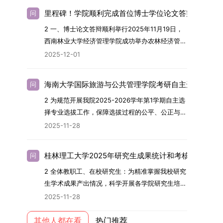
党建引领研究生思想政治教育，修订并印发了《研
校学习。二、报考流程（一）报名资格1.申请人应
名。具体招生院系及导师信息请见相关名录。
里程碑！学院顺利完成首位博士学位论文答辩
问
究生导师立德树人职责实施细则（2025年修
拥护中国共产党的领导，品德良好，遵纪守法，身
（三）选拔途径共设置三种选拔方式，包括本科直
2 一、博士论文答辩顺利举行2025年11月19日，
订）》，推动导师发挥示范作用，引导学生树立德
心健康，并满足《四川大学2026年博士研究生招
博、硕博连读与申请-考核制，将根据考生综合素
西南林业大学经济管理学院成功举办农林经济管理
才兼备、科技报国的远大志向，增强社会责任感和
生章程》中列出的各项基本条件。2.具备较强的科
质择优录取。（四）培养类别全部为全日制非定向
专业首届博士研究生学位论文答辩会。答辩地点设
人文关怀，促进个人成长与国家战略需求深度融
研能力，并展现出良好的科研发展潜力。3.提交两
就业博士研究生。三、培养模式与学位管理（一）
2025-12-01
于学院303会议室，博士生文枚就其博士学位论文
合。同时，学校制定《关于进一步加强研究生教育
份由正高级职称专家亲笔书写的推荐信，专业领域
学籍管理联合培养学生学籍隶属于上海交通大学，
进行了汇报与答辩。答辩委员会由多位知名专家组
管理工作的实施意见》，强化学风建设，深化科研
需与报考专业相关，其中一份必须由报考导师出
基本修业年限按该校研究生学籍管理办法执行。
海南大学国际旅游与公共管理学院考研自主选择专业
问
成。北京林业大学陈建成教授担任主席，委员包括
诚信与学术道德教育，弘扬科学精神。学校坚
具。4.以同等学力身份报考者，其科研成果须同时
（二）培养阶段划分培养过程分为两个主要阶段：
2 为规范开展我院2025-2026学年第1学期自主选
云南财经大学熊德平教授、杨增雄教授、李亚波教
持“五育并举”育人理念，通过德育铸魂、智育启
符合以下两项要求：①以第一作者身份在报考学
第一阶段于上海交通大学完成课程学习；第二阶段
择专业选拔工作，保障选拔过程的公平、公正与公
授，以及昆明理工大学冯朝睿教授。文枚的博士论
智、体育强身、美育润心、劳育践行，全面培养能
科领域内发表期刊文章，其中至少1篇为A级、1篇
进入苏州实验室，依托其重大科研任务开展课题研
开，依据《海南大学普通本科学生自主选择专业管
文选题为《加入合作社对茶农绿色生产行为的影响
够担当民族复兴大任的高素质人才。（一）强化思
为B级（期刊等级依据《四川大学哲学社会科学期
2025-11-28
究与学位论文工作。（三）学历学位授予学生在规
理办法》（海大党政办[2024]54号）及《关于做
研究》，该研究立足于茶农生产经营实际，围
想政治教育与导师队伍建设学校以党建引领为核
刊与应用成果分级方案》认定）；②作为主要完
定年限内达到上海交通大学毕业及学位授予要求
好2025-2026学年第1学期自主选择专业选拔考核
绕“认知—采纳—转型—收益”这一主线，深入剖析
心，将思想政治教育贯穿研究生培养全过程。通过
成人获得省部级二等奖及以上科研成果奖励（以证
的，将获发上海交通大学博士研究生毕业证书并授
桂林理工大学2025年研究生成果统计和考核工作的通
问
准备工作的通知》（海大本[2025]17号）两份核
合作社及其利益联结机制对茶农采纳绿色生产技术
修订导师立德树人职责实施细则，明确导师在研究
书为准），其中一等奖要求排名前五，二等奖要求
予博士学位。四、项目特色与支持条件（一）高水
2 全体教职工、在校研究生：为精准掌握我校研究
心文件精神，结合我院学科建设特点与教学管理实
行为的影响路径，不仅深化了合作社推动农业绿色
生成长中的关键角色，推动形成以德为先、科研报
排名前三。（二）网上报名及缴费报名及缴费统一
平科研平台学生可参与国家重大科研项目，接触材
生学术成果产出情况，科学开展各学院研究生培养
际情况，特制定本实施方案。一、组建选拔工作专
转型的理论认识，也促进了农业经济学与生态学相
国的育人氛围。在加强学术规范和学风建设方面，
在网上进行，时间为2025年11月27日上午9:00至
料领域大科学装置与人工智能辅助研发平台，获得
质量评估工作，进一步推进研究生成果管理的规范
项领导小组为统筹推进自主选择专业选拔全流程工
关研究的交叉融合，为促进茶农增收、服务双碳目
学校持续开展学术诚信教育，营造风清气正的学术
2025-11-28
2025年12月17日晚上10:00。考生须提前认真阅
前沿科研训练条件。（二）优质导师资源由包括院
化、制度化与信息化建设，现就2025年度研究生
作，确保各项环节有序落地，学院专门成立选拔工
标实现以及全面推进乡村振兴战略提供了有益参
环境。（二）完善“五育并举”育人机制学校系统推
读学校及学院发布的招生章程、简章及专业目录，
士在内的资深科研人员组成导师团队，提供高水平
成果统计、审核及考核相关事宜通知如下：一、成
其他人都在看
热门推荐
作领导小组。二、明确报名准入条件本次自主选择
考。二、答辩过程与主要内容（一）论文主要内容
进德育、智育、体育、美育和劳育有机融合，构建
按规定完成报名及缴费。逾期未完成视为自动放
学术指导，并支持参与国际化学术交流。（三）优