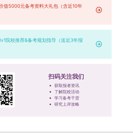
参赛成员及排名，其他成员无需重复填报，系统将
有疑问，可联系学院选拔工作领导小组秘书咨询，
价值5000元备考资料大礼包（含近10年
台建设通过科技小院、联合培养基地等载体，推动
自动关联显示相关信息；团队中包含非本校研究生
确保及时获取准确信息。
校企、校所协同育人，提升研究生解决实际问题的
的，需在备注栏明确说明。附件材料需上传获奖证
能力。案例库与优质课程建设为高质量教学提供支
书的彩色扫描件。（四）学术交流活动登记细则研
撑。（三）支持科研创新与学术交流学校设立专项
究生参与的国内外学术交流活动，包括参加学术会
科研基金，举办高水平学术讲座，鼓励研究生参与
1v1院校推荐&备考规划指导（送近3年报
议听会、本人在会议上作报告及参与科考活动等，
创新实践。近年来，研究生在论文发表与学科竞赛
均需在系统“学术活动信息维护”菜单进行登记。附
方面取得一系列突破，体现了培养质量的显著提
件材料需将活动证明相关文件（含会议通知、活动
升。
议程、参与现场照片、个人心得体会等）合并为单
个PDF文件上传。二、成果审核流程及要求1. 研究
扫码关注我们
生竞赛获奖成果由竞赛指导教师负责初审；除竞赛
外的其他各类成果，由研究生的导师承担初审职
获取报者资讯
责。2. 经指导教师或竞赛指导教师审核通过的成
了解院校活动
果，方可提交至学院及研究生院进行最终认定；未
学习备考干货
研究上岸攻略
经指导教师审核的成果，学院及研究生院不予受
理。3. 所有审核人员需对成果的真实性、等级认
定、学校署名顺序、师生作者排名、论文收录情况
及分区结果等核心信息进行严格核查，部分竞赛的