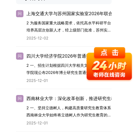
上海交通大学与苏州国家实验室2026年联合培养博士
问
2 为服务国家重大战略需求，依托高水平科研平台
培养高层次创新人才，经上级部门批准，苏州实验
室（全称“苏州国家实验室”）与上海交通大学将于
2025-12-02
2026年继续合作开展博士研究生联合培养工作。
该项目旨在选拔优秀学子，在材料及相关前沿交叉
四川大学经济学院2026年普通招考博士研究生招生简
问
学科领域进行深度培养。相关招生政策及安排说明
2 一、招生计划根据四川大学相关文件要求，经济
如下。一、培养定位本项目致力于面向国家战略发
学院现公布2026年博士研究生普通招考招生简
展方向，培育具备科学家素养、创新精神与科研能
章。2026年，学院博士研究生招生全面实行“申
力，系统掌握学科前沿知识，能胜任高水平科学研
2025-12-01
请-考核”机制。本年度计划招收博士研究生27名，
究与技术开发工作的未来领军人才。二、招生安排
具体导师招生计划详见学院官网发布的《四川大学
（一）招生学科范围涵盖材料科学与工程
西南林业大学：深化改革创新，推进研究生教育高质
问
经济学院2026年博士生招生专业目录》。实际录
（0805）、化学（0703）、电子科学与技术
2 一、坚持立德树人，构建高质量研究生教育体系
取人数将根据国家最终下达的招生计划及考生报名
（0809）、材料与化工（0856）、机械
西南林业大学始终将立德树人作为研究生教育的根
情况进行适当调整。除国家专项计划外，我院招收
（0855）、电子信息（0854）等相关专业。
本任务，积极响应“教育强国，研究生教育何为”的
定向就业考生的比例原则上不超过总计划的5%。
（二）招生名额2026年度具体招生规模以国家最
2025-12-01
时代命题。学校全面贯彻党的教育方针，以高质量
全日制定向就业考生在基本修业年限内须全脱产在
终下达计划为准，首批拟招收联合培养博士生16