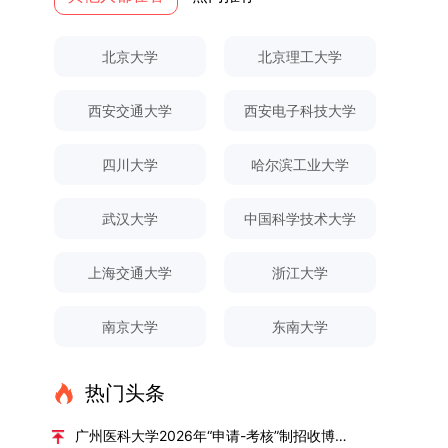
果统计范畴及填报规范本次成果统计对象为我校全
专业选拔的报名对象限定为2025级全日制普通本
与框架文枚博士的论文聚焦茶农参与合作社这一现
全面发展的育人体系。通过课程教学、科研训练、
弃。（三）申请材料提交符合报考条件的考生，需
厚奖助待遇提供具有竞争力的助研津贴与生活补
体博士、硕士研究生，统计时限为2025年11月30
科在读学生，第二学士学位学生不在本次选拔范围
实背景，系统梳理了“认知—采纳—转型—收益”的
社会实践等多种途径，提升研究生的综合素质，培
下载并填写《博士入学申请材料自查表》，按要求
助，保障学生潜心学业与研究。（四）畅通发展渠
北京大学
北京理工大学
日前正式取得的各类学术成果。成果涵盖正式刊发
内。同时需特别说明的是，在高考招生环节中，国
作用链条，重点探讨了不同利益联结模式如何影响
养具有创新精神、实践能力和社会责任感的时代新
整理申请材料，确保材料齐全、顺序正确。所有纸
道在培养过程中表现优异者，毕业后可优先获得苏
的学术论文、获得的科研奖励、已授权或在申的专
家或学校已明确标注不得转专业的本科学生，不具
茶农的绿色生产决策，揭示了合作社在引导农业生
人。二、优化招生与学科结构，服务国家战略需求
质申请材料及自查表须于2025年12月22日上午
州实验室的工作推荐机会。五、申请条件与报名流
西安交通大学
西安电子科技大学
利、正式出版的专著、学科竞赛获奖证书及参与国
备参与本次选拔考核的资格。三、确定选拔考核方
产方式绿色转型中的内在机制。（二）答辩过程回
西南林业大学主动对接国家重大战略和区域发展需
10:00前寄达经济学院研究生招生办公室。重要提
程（一）基本申请条件不同选拔方式的申请者需满
内外学术交流活动的相关证明等。所有在校研究生
式本次自主选择专业选拔考核采用“初试+复试”的
顾在答辩陈述环节，文枚就研究背景、分析框架、
要，不断优化学科布局与招生机制，提升研究生教
示：材料送达时间以签收时间为准，逾期不予受
足相应规定：本科直博生须符合上海交通大学推荐
须登录桂林理工大学研究生教育综合管理信息系
两级考核模式，其中初试由学校教务处统一部署组
核心内容以及创新之处进行了系统汇报。答辩委员
育服务经济社会发展的能力。目前，学校拥有4个
理；建议选择可靠快递方式邮寄；请严格对照材料
四川大学
哈尔滨工业大学
免试研究生相关要求。硕博连读与申请-考核制申
统，在指定功能模块完成成果信息录入，并上传相
织，复试环节则由我院自主负责实施，具体安排如
会各位专家本着严谨求实的学术态度，从理论支
一级学科博士点、1个博士专业学位点，以及17个
清单顺序整理提交。材料不全、不符合要求或存在
请者应满足当年度上海交通大学博士研究生招生的
关证明材料的PDF版本，相关审核人员将通过系统
下：（一）学校统一初试安排初试的具体考试时
撑、研究方法、数据论证以及逻辑结构等多个维度
一级学科硕士点和17个硕士专业学位点。“十四
弄虚作假者，资格审查将不予通过。所有提交材料
基本条件及各学院补充规定。（二）报名方式所有
武汉大学
中国科学技术大学
进行线上审核。（一）学术论文登记细则学术论文
间、考试科目、考场分布及相关要求，以《关于做
对论文展开评议，在肯定论文质量的同时，也提出
五”期间，学校研究生规模实现显著增长，博士研
不予退还。考生须对报名信息的真实性和准确性负
申请人须提前与意向导师沟通确认招生意向，并在
包含期刊论文与会议论文两类，研究生需在系
好2025-2026学年第1学期自主选择专业选拔考核
了若干修改建议，并就如何进一步聚焦关键科学问
究生规模增长达211%。在招生宣传方面，学校构
责，报名信息一经确认提交，不得修改。如确需修
达成一致后进行网上报名：本科直博生须按规定时
上海交通大学
浙江大学
统“论文发表信息维护”板块完成信息填报。该板块
准备工作的通知》（海大本[2025]17号）文件中
题、加强理论阐释深度等方面给予了指导。三、答
建了“网络宣传+AI智能咨询+现场答疑”三位一体的
改，须在报名截止前重新填报。三、选拔与录取1.
间登录国家推荐免试服务系统完成志愿填报。硕博
中标注为红色的字段为必填项，填报时须确保信息
的明确规定为准，考生可随时关注学校教务处发布
辩结果与培养意义（一）答辩结果经答辩委员会充
招生宣传平台，持续推进招生模式改革。2024年
资格审查学院将依据网上报名信息及寄达的申请材
连读与申请-考核制考生需登录上海交通大学研招
南京大学
东南大学
真实准确、完整规范，若出现空项或错填情况，将
的官方信息。（二）学院自主复试安排复试是衡量
分讨论、集体评议及无记名投票，一致认为文枚的
起全面推行“申请-考核”制博士招生，2025年进一
料进行资格审查，核实考生报考资格、材料完整性
网报名系统，选择“国家实验室联培专项”，并选定
直接导致审核不通过。论文统计遵循以下原则：对
考生综合能力与专业适配度的关键环节，我院将从
博士学位论文研究思路清晰、内容充实、调研扎
步拓展“直博”“硕博连读”等多元招生渠道。在学科
及缴费情况。审查结果预计于2025年12月下旬在
名录内交大导师。（三）报名时间节点本科直博生
于SCI、EI、ISTP、CSCD、CSSCI、A刊、B刊等
考核方式、时间、地点等多方面做好细致安排，确
实、写作规范、结论可靠，且已完成足量研究工
专业调整方面，学校实施存量专业优化行动，压缩
学院网站公布。2.材料评议学院将组织专家组对通
报名以学校通知为准；硕博连读与申请-考核制设
热门头条
高水平论文，仅统计以桂林理工大学为第一署名单
保考核结果客观准确。1. 复试考核构成复试成绩由
作，符合博士学位授予要求，同意通过博士学位论
或撤销生源不足专业，将非全日制招生计划向需求
过资格审查的考生材料进行评议并打分，满分为
两批报名，第一批截止时间为2025年12月15日，
位，且研究生为第一作者，或导师为第一作者、研
笔试与面试两部分组成，具体占比为：笔试成绩占
文答辩。文枚由张连刚教授指导完成学业，其答辩
旺盛的学科倾斜；同时加快推进急需学科专业建
100分。评议结果预计于2026年1月中上旬公布。
第二批为2026年3月15日至4月20日，具体时间以
广州医科大学2026年“申请-考核”制招收博士研究生报考公告