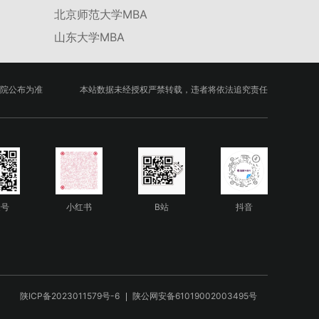
北京师范大学MBA
山东大学MBA
院公布为准
本站数据未经授权严禁转载，违者将依法追究责任
众号
小红书
B站
抖音
陕ICP备2023011579号-6
陕公网安备61019002003495号