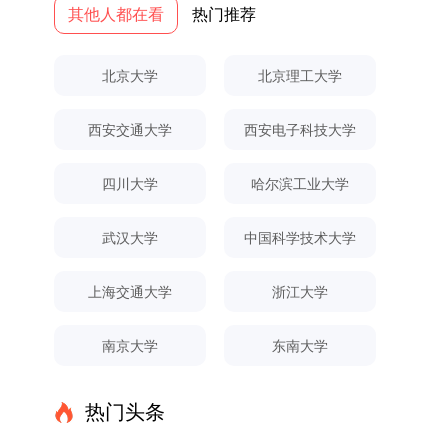
党建引领研究生思想政治教育，修订并印发了《研
其他人都在看
热门推荐
校学习。二、报考流程（一）报名资格1.申请人应
名。具体招生院系及导师信息请见相关名录。
究生导师立德树人职责实施细则（2025年修
拥护中国共产党的领导，品德良好，遵纪守法，身
（三）选拔途径共设置三种选拔方式，包括本科直
订）》，推动导师发挥示范作用，引导学生树立德
心健康，并满足《四川大学2026年博士研究生招
博、硕博连读与申请-考核制，将根据考生综合素
北京大学
北京理工大学
才兼备、科技报国的远大志向，增强社会责任感和
生章程》中列出的各项基本条件。2.具备较强的科
质择优录取。（四）培养类别全部为全日制非定向
人文关怀，促进个人成长与国家战略需求深度融
研能力，并展现出良好的科研发展潜力。3.提交两
就业博士研究生。三、培养模式与学位管理（一）
西安交通大学
西安电子科技大学
合。同时，学校制定《关于进一步加强研究生教育
份由正高级职称专家亲笔书写的推荐信，专业领域
学籍管理联合培养学生学籍隶属于上海交通大学，
管理工作的实施意见》，强化学风建设，深化科研
需与报考专业相关，其中一份必须由报考导师出
基本修业年限按该校研究生学籍管理办法执行。
诚信与学术道德教育，弘扬科学精神。学校坚
具。4.以同等学力身份报考者，其科研成果须同时
（二）培养阶段划分培养过程分为两个主要阶段：
四川大学
哈尔滨工业大学
持“五育并举”育人理念，通过德育铸魂、智育启
符合以下两项要求：①以第一作者身份在报考学
第一阶段于上海交通大学完成课程学习；第二阶段
智、体育强身、美育润心、劳育践行，全面培养能
科领域内发表期刊文章，其中至少1篇为A级、1篇
进入苏州实验室，依托其重大科研任务开展课题研
武汉大学
中国科学技术大学
够担当民族复兴大任的高素质人才。（一）强化思
为B级（期刊等级依据《四川大学哲学社会科学期
究与学位论文工作。（三）学历学位授予学生在规
想政治教育与导师队伍建设学校以党建引领为核
刊与应用成果分级方案》认定）；②作为主要完
定年限内达到上海交通大学毕业及学位授予要求
上海交通大学
浙江大学
心，将思想政治教育贯穿研究生培养全过程。通过
成人获得省部级二等奖及以上科研成果奖励（以证
的，将获发上海交通大学博士研究生毕业证书并授
修订导师立德树人职责实施细则，明确导师在研究
书为准），其中一等奖要求排名前五，二等奖要求
予博士学位。四、项目特色与支持条件（一）高水
南京大学
东南大学
生成长中的关键角色，推动形成以德为先、科研报
排名前三。（二）网上报名及缴费报名及缴费统一
平科研平台学生可参与国家重大科研项目，接触材
国的育人氛围。在加强学术规范和学风建设方面，
在网上进行，时间为2025年11月27日上午9:00至
料领域大科学装置与人工智能辅助研发平台，获得
学校持续开展学术诚信教育，营造风清气正的学术
2025年12月17日晚上10:00。考生须提前认真阅
前沿科研训练条件。（二）优质导师资源由包括院
热门头条
环境。（二）完善“五育并举”育人机制学校系统推
读学校及学院发布的招生章程、简章及专业目录，
士在内的资深科研人员组成导师团队，提供高水平
进德育、智育、体育、美育和劳育有机融合，构建
按规定完成报名及缴费。逾期未完成视为自动放
学术指导，并支持参与国际化学术交流。（三）优