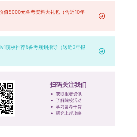
专业学位研究生分类培养，优化前者课程体系的理
定后，学院将向考生所在单位调取人事档案及现实
论深度，强化后者课程的应用性与实践性。在产教
表现材料进行复核。考核不合格者不予录取。四、
价值5000元备考资料大礼包（含近10年
融合方面，学校出台《科技小院管理办法》《研究
录取办法1.考生总成绩由材料评议成绩和复试成绩
生联合培养基地建设管理办法》等文件，明确产学
加权得出，具体计算公式为：总成绩 = 材料评议
研一体化培养定位。目前已建成8个省级科技小
成绩 × 50% + 复试成绩 × 50%。2.录取工作坚
院，其中2个获省级专项资金支持。专业学位案例
持“全面衡量、择优录取、保证质量、宁缺毋滥”原
1v1院校推荐&备考规划指导（送近3年报
库建设成效显著，1个项目入选教育部主题案例
则，根据招生计划、考生总成绩、思想政治表现及
库，“十四五”以来获批省级案例库项目70余项、省
身心健康状况等因素确定拟录取名单。3.拟录取考
级优质课程近50门。2025年，学校专项投入60余
生须在规定时间内提交符合要求的体检报告（二级
万元设立研究生科研创新基金，支持学生开展前沿
甲等及以上医院或四川大学校医院出具），体检标
研究。学校还设立“香樟学术讲坛”，拓展学生学术
准按教育部及学校相关规定执行。4.拟录取名单经
扫码关注我们
视野。通过系列改革，研究生科研创新与学科竞赛
网上公示，并完成体检、政审、调档等程序后，学
成果丰硕：2024年，研究生以第一作者发表的三
院将向合格考生寄发录取通知书。
获取报者资讯
检索论文占比达91.55%；在“中国研究生创新实践
了解院校活动
大赛”等赛事中，获国家级奖项30余项、省级奖项
学习备考干货
研究上岸攻略
200余项。（一）推进分类培养与课程体系建设学
校根据学术学位与专业学位不同定位，构建差异化
的课程与培养体系，强化学术型人才的理论素养和
专业型人才的实践能力。（二）加强产教融合与平