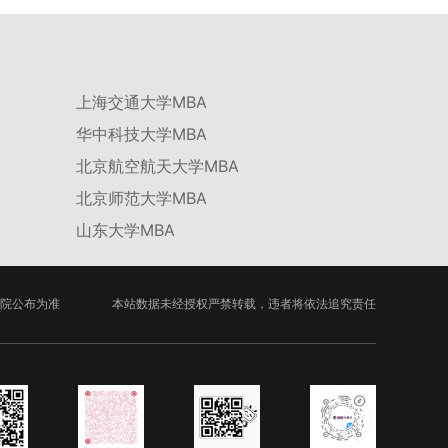
台建设通过科技小院、联合培养基地等载体，推动
校企、校所协同育人，提升研究生解决实际问题的
能力。案例库与优质课程建设为高质量教学提供支
撑。（三）支持科研创新与学术交流学校设立专项
上海交通大学MBA
科研基金，举办高水平学术讲座，鼓励研究生参与
华中科技大学MBA
创新实践。近年来，研究生在论文发表与学科竞赛
方面取得一系列突破，体现了培养质量的显著提
北京航空航天大学MBA
升。
北京师范大学MBA
山东大学MBA
院公布为准
本站数据未经授权严禁转载，违者将依法追究责任