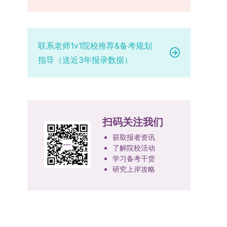
设，陆续开展“生物与医药”“低空技术与工程”等新
学院将根据材料评议成绩及招生计划，确定进入复
报考学院通知为准。（四）材料提交申请人须按学
兴专业招生。学校还深化科教融合，单列专项招生
试的考生名单。同等学力报考者须参加学校统一组
校及报考学院要求，如实提交全部申请材料并完成
计划，与中国科学院昆明植物研究所、西双版纳热
织的政治理论考试，具体时间地点另行通知，成绩
线上报名程序。六、考核与录取考核工作由上海交
带植物园等科研机构开展联合培养，探索跨学科、
合格线为60分。非同等学力考生无需参加。3.复
通大学相关学院与苏州实验室联合组织，具体考核
联系老师1v1院校推荐&备考规划
跨机构的研究生培养新机制。（一）推进招生制度
试安排复试环节将对考生的思想品德、专业素养、
形式、内容及流程以学院后续公布的方案为准。录
指导（送近3年报录数据）
改革与生源质量提升学校建立多元化招生宣传与咨
外语能力、创新意识及综合素质进行全面考察。复
取时将对考生进行全面考察，学术能力与思想品德
询平台，提升生源质量。推行“申请-考核”制博士
试分为笔试与面试两部分：笔试科目为“经济学综
并重，报名及考核期间有违规或学术不端行为者将
招生，并拓展直博与硕博连读渠道，增强招生方式
合”，适用于理论经济学与应用经济学各专业，形
按有关规定处理。七、其他事项（一）入学时间预
的灵活性与针对性。（二）优化学科专业布局通过
式为闭卷，时长为3小时，满分100分。面试环节
计为2026年春季或秋季学期。（二）费用与奖助
撤销合并低效专业、加强社会急需学科建设，学校
要求考生准备10—15分钟的PPT报告，内容应涵盖
学费标准按上海交通大学相关规定执行；学生在读
扫码关注我们
不断优化学科结构。面向国家战略和产业需求，加
个人科研经历、研究成果及博士阶段研究设想等。
期间享受学校与实验室共同提供的奖助学金待遇。
快布局新兴交叉学科，推动学科专业体系动态优
复试成绩按百分制计算，笔试与面试成绩各占
（三）住宿安排课程学习阶段由学校协调住宿；进
获取报者资讯
化。（三）深化科教融合与协同育人学校与高水平
了解院校活动
50%，计算公式为：复试成绩 = (笔试成绩 + 面试
入实验室科研阶段后，由苏州实验室统筹安排住
学习备考干货
科研机构共建联合培养平台，打破传统院系壁垒，
成绩) ÷ 2。复试成绩低于60分者不予录取。同等
宿。（四）未尽事宜参照上海交通大学2026年博
研究上岸攻略
促进科研资源与人才培养深度融合，提升研究生的
学力考生复试期间须加试两门本专业硕士学位主干
士研究生招生章程及相关细则执行。相关推荐：上
科研创新能力与实践能力。三、深化培养模式改
课程，考试形式为笔试，具体科目见复试通知。4.
海市复旦大学MBA 华东理工大学MBA 浙江省
革，提升研究生教育质量西南林业大学将教育、科
思想政治与品德考核复试期间将同步进行思想政治
浙江工业大学MBA
技、人才协同发展的理念贯穿研究生培养全过程，
素质和品德考核，重点考察考生的政治态度、道德
着力提升人才自主培养质量。学校实行学术学位与
品质、诚信状况、遵纪守法表现等。拟录取名单确