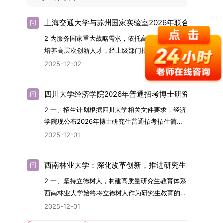
上海交通大学与苏州国家实验室2026年联合培养博士
问
2 为服务国家重大战略需求，依托高水平科研平台
培养高层次创新人才，经上级部门批准，苏州实验
室（全称“苏州国家实验室”）与上海交通大学将于
2025-12-02
2026年继续合作开展博士研究生联合培养工作。
该项目旨在选拔优秀学子，在材料及相关前沿交叉
四川大学经济学院2026年普通招考博士研究生招生简
问
学科领域进行深度培养。相关招生政策及安排说明
2 一、招生计划根据四川大学相关文件要求，经济
如下。一、培养定位本项目致力于面向国家战略发
学院现公布2026年博士研究生普通招考招生简
展方向，培育具备科学家素养、创新精神与科研能
章。2026年，学院博士研究生招生全面实行“申
力，系统掌握学科前沿知识，能胜任高水平科学研
2025-12-01
请-考核”机制。本年度计划招收博士研究生27名，
究与技术开发工作的未来领军人才。二、招生安排
具体导师招生计划详见学院官网发布的《四川大学
（一）招生学科范围涵盖材料科学与工程
西南林业大学：深化改革创新，推进研究生教育高质
问
经济学院2026年博士生招生专业目录》。实际录
（0805）、化学（0703）、电子科学与技术
2 一、坚持立德树人，构建高质量研究生教育体系
取人数将根据国家最终下达的招生计划及考生报名
（0809）、材料与化工（0856）、机械
西南林业大学始终将立德树人作为研究生教育的根
情况进行适当调整。除国家专项计划外，我院招收
（0855）、电子信息（0854）等相关专业。
本任务，积极响应“教育强国，研究生教育何为”的
定向就业考生的比例原则上不超过总计划的5%。
（二）招生名额2026年度具体招生规模以国家最
2025-12-01
时代命题。学校全面贯彻党的教育方针，以高质量
全日制定向就业考生在基本修业年限内须全脱产在
终下达计划为准，首批拟招收联合培养博士生16