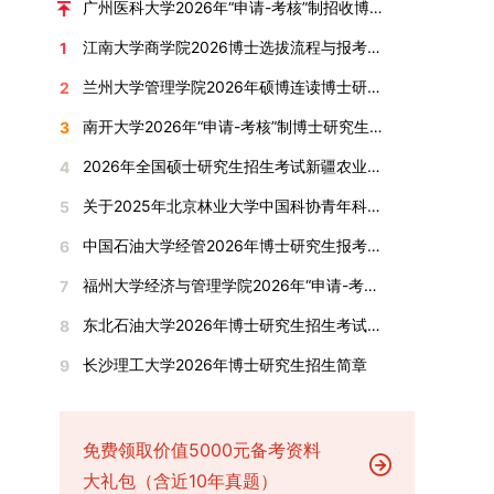
广州医科大学2026年“申请-考核”制招收博士研究生报考公告
全面发展的育人体系。通过课程教学、科研训练、
弃。（三）申请材料提交符合报考条件的考生，需
厚奖助待遇提供具有竞争力的助研津贴与生活补
江南大学商学院2026博士选拔流程与报考条件汇总
1
社会实践等多种途径，提升研究生的综合素质，培
下载并填写《博士入学申请材料自查表》，按要求
助，保障学生潜心学业与研究。（四）畅通发展渠
养具有创新精神、实践能力和社会责任感的时代新
整理申请材料，确保材料齐全、顺序正确。所有纸
道在培养过程中表现优异者，毕业后可优先获得苏
兰州大学管理学院2026年硕博连读博士研究生招生“申请-考核”实施方案
2
人。二、优化招生与学科结构，服务国家战略需求
质申请材料及自查表须于2025年12月22日上午
州实验室的工作推荐机会。五、申请条件与报名流
南开大学2026年“申请-考核”制博士研究生招生录取工作实施细则
3
西南林业大学主动对接国家重大战略和区域发展需
10:00前寄达经济学院研究生招生办公室。重要提
程（一）基本申请条件不同选拔方式的申请者需满
要，不断优化学科布局与招生机制，提升研究生教
示：材料送达时间以签收时间为准，逾期不予受
足相应规定：本科直博生须符合上海交通大学推荐
2026年全国硕士研究生招生考试新疆农业大学报考点网上确认公告
4
育服务经济社会发展的能力。目前，学校拥有4个
理；建议选择可靠快递方式邮寄；请严格对照材料
免试研究生相关要求。硕博连读与申请-考核制申
关于2025年北京林业大学中国科协青年科技人才培育工程博士生推荐工作的通知
5
一级学科博士点、1个博士专业学位点，以及17个
清单顺序整理提交。材料不全、不符合要求或存在
请者应满足当年度上海交通大学博士研究生招生的
一级学科硕士点和17个硕士专业学位点。“十四
弄虚作假者，资格审查将不予通过。所有提交材料
基本条件及各学院补充规定。（二）报名方式所有
中国石油大学经管2026年博士研究生报考通知
6
五”期间，学校研究生规模实现显著增长，博士研
不予退还。考生须对报名信息的真实性和准确性负
申请人须提前与意向导师沟通确认招生意向，并在
福州大学经济与管理学院2026年“申请-考核”制招收攻读博士学位研究生相关要求
7
究生规模增长达211%。在招生宣传方面，学校构
责，报名信息一经确认提交，不得修改。如确需修
达成一致后进行网上报名：本科直博生须按规定时
建了“网络宣传+AI智能咨询+现场答疑”三位一体的
改，须在报名截止前重新填报。三、选拔与录取1.
间登录国家推荐免试服务系统完成志愿填报。硕博
东北石油大学2026年博士研究生招生考试实施细则
8
招生宣传平台，持续推进招生模式改革。2024年
资格审查学院将依据网上报名信息及寄达的申请材
连读与申请-考核制考生需登录上海交通大学研招
长沙理工大学2026年博士研究生招生简章
9
起全面推行“申请-考核”制博士招生，2025年进一
料进行资格审查，核实考生报考资格、材料完整性
网报名系统，选择“国家实验室联培专项”，并选定
步拓展“直博”“硕博连读”等多元招生渠道。在学科
及缴费情况。审查结果预计于2025年12月下旬在
名录内交大导师。（三）报名时间节点本科直博生
专业调整方面，学校实施存量专业优化行动，压缩
学院网站公布。2.材料评议学院将组织专家组对通
报名以学校通知为准；硕博连读与申请-考核制设
或撤销生源不足专业，将非全日制招生计划向需求
过资格审查的考生材料进行评议并打分，满分为
两批报名，第一批截止时间为2025年12月15日，
免费领取价值5000元备考资料
旺盛的学科倾斜；同时加快推进急需学科专业建
100分。评议结果预计于2026年1月中上旬公布。
第二批为2026年3月15日至4月20日，具体时间以
大礼包（含近10年真题）