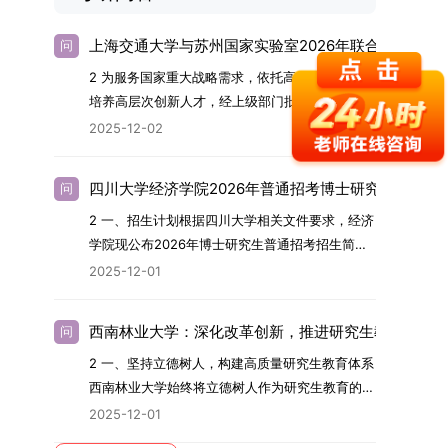
上海交通大学与苏州国家实验室2026年联合培养博士
问
2 为服务国家重大战略需求，依托高水平科研平台
培养高层次创新人才，经上级部门批准，苏州实验
室（全称“苏州国家实验室”）与上海交通大学将于
2025-12-02
2026年继续合作开展博士研究生联合培养工作。
该项目旨在选拔优秀学子，在材料及相关前沿交叉
四川大学经济学院2026年普通招考博士研究生招生简
问
学科领域进行深度培养。相关招生政策及安排说明
2 一、招生计划根据四川大学相关文件要求，经济
如下。一、培养定位本项目致力于面向国家战略发
学院现公布2026年博士研究生普通招考招生简
展方向，培育具备科学家素养、创新精神与科研能
章。2026年，学院博士研究生招生全面实行“申
力，系统掌握学科前沿知识，能胜任高水平科学研
2025-12-01
请-考核”机制。本年度计划招收博士研究生27名，
究与技术开发工作的未来领军人才。二、招生安排
具体导师招生计划详见学院官网发布的《四川大学
（一）招生学科范围涵盖材料科学与工程
西南林业大学：深化改革创新，推进研究生教育高质
问
经济学院2026年博士生招生专业目录》。实际录
（0805）、化学（0703）、电子科学与技术
2 一、坚持立德树人，构建高质量研究生教育体系
取人数将根据国家最终下达的招生计划及考生报名
（0809）、材料与化工（0856）、机械
西南林业大学始终将立德树人作为研究生教育的根
情况进行适当调整。除国家专项计划外，我院招收
（0855）、电子信息（0854）等相关专业。
本任务，积极响应“教育强国，研究生教育何为”的
定向就业考生的比例原则上不超过总计划的5%。
（二）招生名额2026年度具体招生规模以国家最
2025-12-01
时代命题。学校全面贯彻党的教育方针，以高质量
全日制定向就业考生在基本修业年限内须全脱产在
终下达计划为准，首批拟招收联合培养博士生16