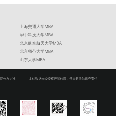
台建设通过科技小院、联合培养基地等载体，推动
校企、校所协同育人，提升研究生解决实际问题的
能力。案例库与优质课程建设为高质量教学提供支
撑。（三）支持科研创新与学术交流学校设立专项
上海交通大学MBA
科研基金，举办高水平学术讲座，鼓励研究生参与
华中科技大学MBA
创新实践。近年来，研究生在论文发表与学科竞赛
方面取得一系列突破，体现了培养质量的显著提
北京航空航天大学MBA
升。
北京师范大学MBA
山东大学MBA
院公布为准
本站数据未经授权严禁转载，违者将依法追究责任