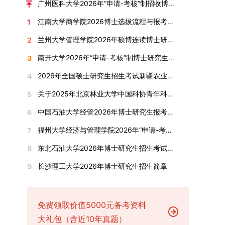
广州医科大学2026年“申请-考核”制招收博士研究生报考公告
全面发展的育人体系。通过课程教学、科研训练、
弃。（三）申请材料提交符合报考条件的考生，需
厚奖助待遇提供具有竞争力的助研津贴与生活补
江南大学商学院2026博士选拔流程与报考条件汇总
1
社会实践等多种途径，提升研究生的综合素质，培
下载并填写《博士入学申请材料自查表》，按要求
助，保障学生潜心学业与研究。（四）畅通发展渠
养具有创新精神、实践能力和社会责任感的时代新
整理申请材料，确保材料齐全、顺序正确。所有纸
道在培养过程中表现优异者，毕业后可优先获得苏
兰州大学管理学院2026年硕博连读博士研究生招生“申请-考核”实施方案
2
人。二、优化招生与学科结构，服务国家战略需求
质申请材料及自查表须于2025年12月22日上午
州实验室的工作推荐机会。五、申请条件与报名流
南开大学2026年“申请-考核”制博士研究生招生录取工作实施细则
3
西南林业大学主动对接国家重大战略和区域发展需
10:00前寄达经济学院研究生招生办公室。重要提
程（一）基本申请条件不同选拔方式的申请者需满
要，不断优化学科布局与招生机制，提升研究生教
示：材料送达时间以签收时间为准，逾期不予受
足相应规定：本科直博生须符合上海交通大学推荐
2026年全国硕士研究生招生考试新疆农业大学报考点网上确认公告
4
育服务经济社会发展的能力。目前，学校拥有4个
理；建议选择可靠快递方式邮寄；请严格对照材料
免试研究生相关要求。硕博连读与申请-考核制申
关于2025年北京林业大学中国科协青年科技人才培育工程博士生推荐工作的通知
5
一级学科博士点、1个博士专业学位点，以及17个
清单顺序整理提交。材料不全、不符合要求或存在
请者应满足当年度上海交通大学博士研究生招生的
一级学科硕士点和17个硕士专业学位点。“十四
弄虚作假者，资格审查将不予通过。所有提交材料
基本条件及各学院补充规定。（二）报名方式所有
中国石油大学经管2026年博士研究生报考通知
6
五”期间，学校研究生规模实现显著增长，博士研
不予退还。考生须对报名信息的真实性和准确性负
申请人须提前与意向导师沟通确认招生意向，并在
福州大学经济与管理学院2026年“申请-考核”制招收攻读博士学位研究生相关要求
7
究生规模增长达211%。在招生宣传方面，学校构
责，报名信息一经确认提交，不得修改。如确需修
达成一致后进行网上报名：本科直博生须按规定时
建了“网络宣传+AI智能咨询+现场答疑”三位一体的
改，须在报名截止前重新填报。三、选拔与录取1.
间登录国家推荐免试服务系统完成志愿填报。硕博
东北石油大学2026年博士研究生招生考试实施细则
8
招生宣传平台，持续推进招生模式改革。2024年
资格审查学院将依据网上报名信息及寄达的申请材
连读与申请-考核制考生需登录上海交通大学研招
长沙理工大学2026年博士研究生招生简章
9
起全面推行“申请-考核”制博士招生，2025年进一
料进行资格审查，核实考生报考资格、材料完整性
网报名系统，选择“国家实验室联培专项”，并选定
步拓展“直博”“硕博连读”等多元招生渠道。在学科
及缴费情况。审查结果预计于2025年12月下旬在
名录内交大导师。（三）报名时间节点本科直博生
专业调整方面，学校实施存量专业优化行动，压缩
学院网站公布。2.材料评议学院将组织专家组对通
报名以学校通知为准；硕博连读与申请-考核制设
或撤销生源不足专业，将非全日制招生计划向需求
过资格审查的考生材料进行评议并打分，满分为
两批报名，第一批截止时间为2025年12月15日，
免费领取价值5000元备考资料
旺盛的学科倾斜；同时加快推进急需学科专业建
100分。评议结果预计于2026年1月中上旬公布。
第二批为2026年3月15日至4月20日，具体时间以
大礼包（含近10年真题）