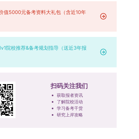
专业学位研究生分类培养，优化前者课程体系的理
定后，学院将向考生所在单位调取人事档案及现实
论深度，强化后者课程的应用性与实践性。在产教
表现材料进行复核。考核不合格者不予录取。四、
价值5000元备考资料大礼包（含近10年
融合方面，学校出台《科技小院管理办法》《研究
录取办法1.考生总成绩由材料评议成绩和复试成绩
生联合培养基地建设管理办法》等文件，明确产学
加权得出，具体计算公式为：总成绩 = 材料评议
研一体化培养定位。目前已建成8个省级科技小
成绩 × 50% + 复试成绩 × 50%。2.录取工作坚
院，其中2个获省级专项资金支持。专业学位案例
持“全面衡量、择优录取、保证质量、宁缺毋滥”原
1v1院校推荐&备考规划指导（送近3年报
库建设成效显著，1个项目入选教育部主题案例
则，根据招生计划、考生总成绩、思想政治表现及
库，“十四五”以来获批省级案例库项目70余项、省
身心健康状况等因素确定拟录取名单。3.拟录取考
级优质课程近50门。2025年，学校专项投入60余
生须在规定时间内提交符合要求的体检报告（二级
万元设立研究生科研创新基金，支持学生开展前沿
甲等及以上医院或四川大学校医院出具），体检标
研究。学校还设立“香樟学术讲坛”，拓展学生学术
准按教育部及学校相关规定执行。4.拟录取名单经
扫码关注我们
视野。通过系列改革，研究生科研创新与学科竞赛
网上公示，并完成体检、政审、调档等程序后，学
成果丰硕：2024年，研究生以第一作者发表的三
院将向合格考生寄发录取通知书。
获取报者资讯
检索论文占比达91.55%；在“中国研究生创新实践
了解院校活动
大赛”等赛事中，获国家级奖项30余项、省级奖项
学习备考干货
研究上岸攻略
200余项。（一）推进分类培养与课程体系建设学
校根据学术学位与专业学位不同定位，构建差异化
的课程与培养体系，强化学术型人才的理论素养和
专业型人才的实践能力。（二）加强产教融合与平