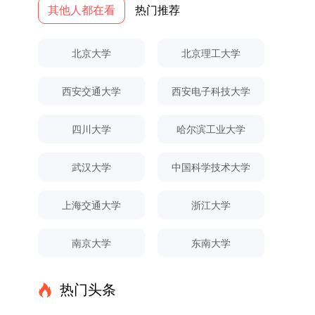
党建引领研究生思想政治教育，修订并印发了《研
其他人都在看
热门推荐
校学习。二、报考流程（一）报名资格1.申请人应
名。具体招生院系及导师信息请见相关名录。
究生导师立德树人职责实施细则（2025年修
拥护中国共产党的领导，品德良好，遵纪守法，身
（三）选拔途径共设置三种选拔方式，包括本科直
订）》，推动导师发挥示范作用，引导学生树立德
心健康，并满足《四川大学2026年博士研究生招
博、硕博连读与申请-考核制，将根据考生综合素
北京大学
北京理工大学
才兼备、科技报国的远大志向，增强社会责任感和
生章程》中列出的各项基本条件。2.具备较强的科
质择优录取。（四）培养类别全部为全日制非定向
人文关怀，促进个人成长与国家战略需求深度融
研能力，并展现出良好的科研发展潜力。3.提交两
就业博士研究生。三、培养模式与学位管理（一）
西安交通大学
西安电子科技大学
合。同时，学校制定《关于进一步加强研究生教育
份由正高级职称专家亲笔书写的推荐信，专业领域
学籍管理联合培养学生学籍隶属于上海交通大学，
管理工作的实施意见》，强化学风建设，深化科研
需与报考专业相关，其中一份必须由报考导师出
基本修业年限按该校研究生学籍管理办法执行。
诚信与学术道德教育，弘扬科学精神。学校坚
具。4.以同等学力身份报考者，其科研成果须同时
（二）培养阶段划分培养过程分为两个主要阶段：
四川大学
哈尔滨工业大学
持“五育并举”育人理念，通过德育铸魂、智育启
符合以下两项要求：①以第一作者身份在报考学
第一阶段于上海交通大学完成课程学习；第二阶段
智、体育强身、美育润心、劳育践行，全面培养能
科领域内发表期刊文章，其中至少1篇为A级、1篇
进入苏州实验室，依托其重大科研任务开展课题研
武汉大学
中国科学技术大学
够担当民族复兴大任的高素质人才。（一）强化思
为B级（期刊等级依据《四川大学哲学社会科学期
究与学位论文工作。（三）学历学位授予学生在规
想政治教育与导师队伍建设学校以党建引领为核
刊与应用成果分级方案》认定）；②作为主要完
定年限内达到上海交通大学毕业及学位授予要求
上海交通大学
浙江大学
心，将思想政治教育贯穿研究生培养全过程。通过
成人获得省部级二等奖及以上科研成果奖励（以证
的，将获发上海交通大学博士研究生毕业证书并授
修订导师立德树人职责实施细则，明确导师在研究
书为准），其中一等奖要求排名前五，二等奖要求
予博士学位。四、项目特色与支持条件（一）高水
南京大学
东南大学
生成长中的关键角色，推动形成以德为先、科研报
排名前三。（二）网上报名及缴费报名及缴费统一
平科研平台学生可参与国家重大科研项目，接触材
国的育人氛围。在加强学术规范和学风建设方面，
在网上进行，时间为2025年11月27日上午9:00至
料领域大科学装置与人工智能辅助研发平台，获得
学校持续开展学术诚信教育，营造风清气正的学术
2025年12月17日晚上10:00。考生须提前认真阅
前沿科研训练条件。（二）优质导师资源由包括院
热门头条
环境。（二）完善“五育并举”育人机制学校系统推
读学校及学院发布的招生章程、简章及专业目录，
士在内的资深科研人员组成导师团队，提供高水平
进德育、智育、体育、美育和劳育有机融合，构建
按规定完成报名及缴费。逾期未完成视为自动放
学术指导，并支持参与国际化学术交流。（三）优