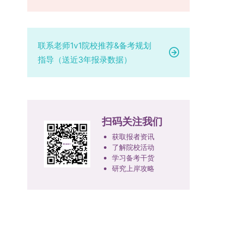
设，陆续开展“生物与医药”“低空技术与工程”等新
学院将根据材料评议成绩及招生计划，确定进入复
报考学院通知为准。（四）材料提交申请人须按学
兴专业招生。学校还深化科教融合，单列专项招生
试的考生名单。同等学力报考者须参加学校统一组
校及报考学院要求，如实提交全部申请材料并完成
计划，与中国科学院昆明植物研究所、西双版纳热
织的政治理论考试，具体时间地点另行通知，成绩
线上报名程序。六、考核与录取考核工作由上海交
带植物园等科研机构开展联合培养，探索跨学科、
合格线为60分。非同等学力考生无需参加。3.复
通大学相关学院与苏州实验室联合组织，具体考核
联系老师1v1院校推荐&备考规划
跨机构的研究生培养新机制。（一）推进招生制度
试安排复试环节将对考生的思想品德、专业素养、
形式、内容及流程以学院后续公布的方案为准。录
指导（送近3年报录数据）
改革与生源质量提升学校建立多元化招生宣传与咨
外语能力、创新意识及综合素质进行全面考察。复
取时将对考生进行全面考察，学术能力与思想品德
询平台，提升生源质量。推行“申请-考核”制博士
试分为笔试与面试两部分：笔试科目为“经济学综
并重，报名及考核期间有违规或学术不端行为者将
招生，并拓展直博与硕博连读渠道，增强招生方式
合”，适用于理论经济学与应用经济学各专业，形
按有关规定处理。七、其他事项（一）入学时间预
的灵活性与针对性。（二）优化学科专业布局通过
式为闭卷，时长为3小时，满分100分。面试环节
计为2026年春季或秋季学期。（二）费用与奖助
撤销合并低效专业、加强社会急需学科建设，学校
要求考生准备10—15分钟的PPT报告，内容应涵盖
学费标准按上海交通大学相关规定执行；学生在读
扫码关注我们
不断优化学科结构。面向国家战略和产业需求，加
个人科研经历、研究成果及博士阶段研究设想等。
期间享受学校与实验室共同提供的奖助学金待遇。
快布局新兴交叉学科，推动学科专业体系动态优
复试成绩按百分制计算，笔试与面试成绩各占
（三）住宿安排课程学习阶段由学校协调住宿；进
获取报者资讯
化。（三）深化科教融合与协同育人学校与高水平
了解院校活动
50%，计算公式为：复试成绩 = (笔试成绩 + 面试
入实验室科研阶段后，由苏州实验室统筹安排住
学习备考干货
科研机构共建联合培养平台，打破传统院系壁垒，
成绩) ÷ 2。复试成绩低于60分者不予录取。同等
宿。（四）未尽事宜参照上海交通大学2026年博
研究上岸攻略
促进科研资源与人才培养深度融合，提升研究生的
学力考生复试期间须加试两门本专业硕士学位主干
士研究生招生章程及相关细则执行。相关推荐：上
科研创新能力与实践能力。三、深化培养模式改
课程，考试形式为笔试，具体科目见复试通知。4.
海市复旦大学MBA 华东理工大学MBA 浙江省
革，提升研究生教育质量西南林业大学将教育、科
思想政治与品德考核复试期间将同步进行思想政治
浙江工业大学MBA
技、人才协同发展的理念贯穿研究生培养全过程，
素质和品德考核，重点考察考生的政治态度、道德
着力提升人才自主培养质量。学校实行学术学位与
品质、诚信状况、遵纪守法表现等。拟录取名单确