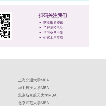
技、人才协同发展的理念贯穿研究生培养全过程，
品质、诚信状况、遵纪守法表现等。拟录取名单确
着力提升人才自主培养质量。学校实行学术学位与
定后，学院将向考生所在单位调取人事档案及现实
专业学位研究生分类培养，优化前者课程体系的理
扫码关注我们
表现材料进行复核。考核不合格者不予录取。四、
论深度，强化后者课程的应用性与实践性。在产教
录取办法1.考生总成绩由材料评议成绩和复试成绩
获取报者资讯
融合方面，学校出台《科技小院管理办法》《研究
了解院校活动
加权得出，具体计算公式为：总成绩 = 材料评议
生联合培养基地建设管理办法》等文件，明确产学
学习备考干货
成绩 × 50% + 复试成绩 × 50%。2.录取工作坚
研一体化培养定位。目前已建成8个省级科技小
研究上岸攻略
持“全面衡量、择优录取、保证质量、宁缺毋滥”原
院，其中2个获省级专项资金支持。专业学位案例
则，根据招生计划、考生总成绩、思想政治表现及
库建设成效显著，1个项目入选教育部主题案例
身心健康状况等因素确定拟录取名单。3.拟录取考
库，“十四五”以来获批省级案例库项目70余项、省
生须在规定时间内提交符合要求的体检报告（二级
级优质课程近50门。2025年，学校专项投入60余
甲等及以上医院或四川大学校医院出具），体检标
万元设立研究生科研创新基金，支持学生开展前沿
准按教育部及学校相关规定执行。4.拟录取名单经
研究。学校还设立“香樟学术讲坛”，拓展学生学术
网上公示，并完成体检、政审、调档等程序后，学
视野。通过系列改革，研究生科研创新与学科竞赛
院将向合格考生寄发录取通知书。
上海交通大学MBA
成果丰硕：2024年，研究生以第一作者发表的三
华中科技大学MBA
检索论文占比达91.55%；在“中国研究生创新实践
大赛”等赛事中，获国家级奖项30余项、省级奖项
北京航空航天大学MBA
200余项。（一）推进分类培养与课程体系建设学
北京师范大学MBA
校根据学术学位与专业学位不同定位，构建差异化