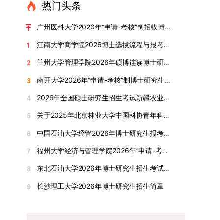
读学校及学院发布的招生章程、简章及专业目录，
热门头条
学术指导，并支持参与国际化学术交流。（三）优
环境。（二）完善“五育并举”育人机制学校系统推
按规定完成报名及缴费。逾期未完成视为自动放
厚奖助待遇提供具有竞争力的助研津贴与生活补
进德育、智育、体育、美育和劳育有机融合，构建
弃。（三）申请材料提交符合报考条件的考生，需
广州医科大学2026年“申请-考核”制招收博士研究生报考公告
助，保障学生潜心学业与研究。（四）畅通发展渠
全面发展的育人体系。通过课程教学、科研训练、
下载并填写《博士入学申请材料自查表》，按要求
道在培养过程中表现优异者，毕业后可优先获得苏
江南大学商学院2026博士选拔流程与报考条件汇总
1
社会实践等多种途径，提升研究生的综合素质，培
整理申请材料，确保材料齐全、顺序正确。所有纸
州实验室的工作推荐机会。五、申请条件与报名流
养具有创新精神、实践能力和社会责任感的时代新
质申请材料及自查表须于2025年12月22日上午
兰州大学管理学院2026年硕博连读博士研究生招生“申请-考核”实施方案
2
程（一）基本申请条件不同选拔方式的申请者需满
人。二、优化招生与学科结构，服务国家战略需求
10:00前寄达经济学院研究生招生办公室。重要提
足相应规定：本科直博生须符合上海交通大学推荐
南开大学2026年“申请-考核”制博士研究生招生录取工作实施细则
3
西南林业大学主动对接国家重大战略和区域发展需
示：材料送达时间以签收时间为准，逾期不予受
免试研究生相关要求。硕博连读与申请-考核制申
要，不断优化学科布局与招生机制，提升研究生教
理；建议选择可靠快递方式邮寄；请严格对照材料
2026年全国硕士研究生招生考试新疆农业大学报考点网上确认公告
4
请者应满足当年度上海交通大学博士研究生招生的
育服务经济社会发展的能力。目前，学校拥有4个
清单顺序整理提交。材料不全、不符合要求或存在
基本条件及各学院补充规定。（二）报名方式所有
关于2025年北京林业大学中国科协青年科技人才培育工程博士生推荐工作的通知
5
一级学科博士点、1个博士专业学位点，以及17个
弄虚作假者，资格审查将不予通过。所有提交材料
申请人须提前与意向导师沟通确认招生意向，并在
一级学科硕士点和17个硕士专业学位点。“十四
不予退还。考生须对报名信息的真实性和准确性负
中国石油大学经管2026年博士研究生报考通知
6
达成一致后进行网上报名：本科直博生须按规定时
五”期间，学校研究生规模实现显著增长，博士研
责，报名信息一经确认提交，不得修改。如确需修
间登录国家推荐免试服务系统完成志愿填报。硕博
福州大学经济与管理学院2026年“申请-考核”制招收攻读博士学位研究生相关要求
7
究生规模增长达211%。在招生宣传方面，学校构
改，须在报名截止前重新填报。三、选拔与录取1.
连读与申请-考核制考生需登录上海交通大学研招
建了“网络宣传+AI智能咨询+现场答疑”三位一体的
资格审查学院将依据网上报名信息及寄达的申请材
东北石油大学2026年博士研究生招生考试实施细则
8
网报名系统，选择“国家实验室联培专项”，并选定
招生宣传平台，持续推进招生模式改革。2024年
料进行资格审查，核实考生报考资格、材料完整性
名录内交大导师。（三）报名时间节点本科直博生
长沙理工大学2026年博士研究生招生简章
9
起全面推行“申请-考核”制博士招生，2025年进一
及缴费情况。审查结果预计于2025年12月下旬在
报名以学校通知为准；硕博连读与申请-考核制设
步拓展“直博”“硕博连读”等多元招生渠道。在学科
学院网站公布。2.材料评议学院将组织专家组对通
两批报名，第一批截止时间为2025年12月15日，
专业调整方面，学校实施存量专业优化行动，压缩
过资格审查的考生材料进行评议并打分，满分为
第二批为2026年3月15日至4月20日，具体时间以