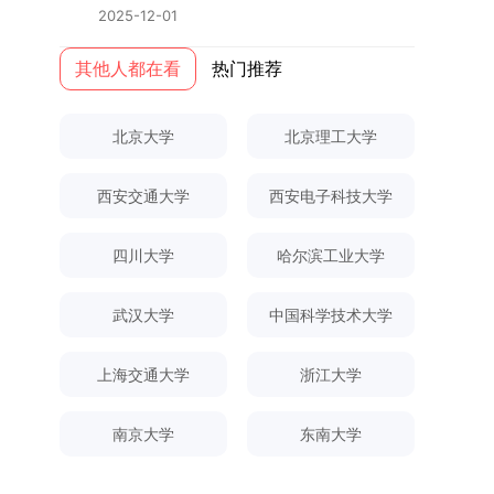
终下达计划为准，首批拟招收联合培养博士生16
本任务，积极响应“教育强国，研究生教育何为”的
2025-12-01
全日制定向就业考生在基本修业年限内须全脱产在
名。具体招生院系及导师信息请见相关名录。
时代命题。学校全面贯彻党的教育方针，以高质量
校学习。二、报考流程（一）报名资格1.申请人应
（三）选拔途径共设置三种选拔方式，包括本科直
党建引领研究生思想政治教育，修订并印发了《研
其他人都在看
热门推荐
拥护中国共产党的领导，品德良好，遵纪守法，身
博、硕博连读与申请-考核制，将根据考生综合素
究生导师立德树人职责实施细则（2025年修
心健康，并满足《四川大学2026年博士研究生招
质择优录取。（四）培养类别全部为全日制非定向
订）》，推动导师发挥示范作用，引导学生树立德
生章程》中列出的各项基本条件。2.具备较强的科
北京大学
北京理工大学
就业博士研究生。三、培养模式与学位管理（一）
才兼备、科技报国的远大志向，增强社会责任感和
研能力，并展现出良好的科研发展潜力。3.提交两
学籍管理联合培养学生学籍隶属于上海交通大学，
人文关怀，促进个人成长与国家战略需求深度融
份由正高级职称专家亲笔书写的推荐信，专业领域
基本修业年限按该校研究生学籍管理办法执行。
西安交通大学
西安电子科技大学
合。同时，学校制定《关于进一步加强研究生教育
需与报考专业相关，其中一份必须由报考导师出
（二）培养阶段划分培养过程分为两个主要阶段：
管理工作的实施意见》，强化学风建设，深化科研
具。4.以同等学力身份报考者，其科研成果须同时
第一阶段于上海交通大学完成课程学习；第二阶段
诚信与学术道德教育，弘扬科学精神。学校坚
四川大学
哈尔滨工业大学
符合以下两项要求：①以第一作者身份在报考学
进入苏州实验室，依托其重大科研任务开展课题研
持“五育并举”育人理念，通过德育铸魂、智育启
科领域内发表期刊文章，其中至少1篇为A级、1篇
究与学位论文工作。（三）学历学位授予学生在规
智、体育强身、美育润心、劳育践行，全面培养能
为B级（期刊等级依据《四川大学哲学社会科学期
武汉大学
中国科学技术大学
定年限内达到上海交通大学毕业及学位授予要求
够担当民族复兴大任的高素质人才。（一）强化思
刊与应用成果分级方案》认定）；②作为主要完
的，将获发上海交通大学博士研究生毕业证书并授
想政治教育与导师队伍建设学校以党建引领为核
成人获得省部级二等奖及以上科研成果奖励（以证
上海交通大学
浙江大学
予博士学位。四、项目特色与支持条件（一）高水
心，将思想政治教育贯穿研究生培养全过程。通过
书为准），其中一等奖要求排名前五，二等奖要求
平科研平台学生可参与国家重大科研项目，接触材
修订导师立德树人职责实施细则，明确导师在研究
排名前三。（二）网上报名及缴费报名及缴费统一
料领域大科学装置与人工智能辅助研发平台，获得
南京大学
东南大学
生成长中的关键角色，推动形成以德为先、科研报
在网上进行，时间为2025年11月27日上午9:00至
前沿科研训练条件。（二）优质导师资源由包括院
国的育人氛围。在加强学术规范和学风建设方面，
2025年12月17日晚上10:00。考生须提前认真阅
士在内的资深科研人员组成导师团队，提供高水平
学校持续开展学术诚信教育，营造风清气正的学术