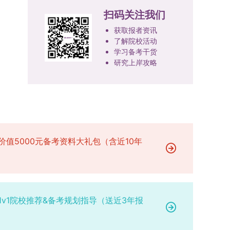
或撤销生源不足专业，将非全日制招生计划向需求
100分。评议结果预计于2026年1月中上旬公布。
报考学院通知为准。（四）材料提交申请人须按学
扫码关注我们
旺盛的学科倾斜；同时加快推进急需学科专业建
学院将根据材料评议成绩及招生计划，确定进入复
校及报考学院要求，如实提交全部申请材料并完成
设，陆续开展“生物与医药”“低空技术与工程”等新
获取报者资讯
试的考生名单。同等学力报考者须参加学校统一组
线上报名程序。六、考核与录取考核工作由上海交
兴专业招生。学校还深化科教融合，单列专项招生
了解院校活动
织的政治理论考试，具体时间地点另行通知，成绩
通大学相关学院与苏州实验室联合组织，具体考核
计划，与中国科学院昆明植物研究所、西双版纳热
学习备考干货
合格线为60分。非同等学力考生无需参加。3.复
形式、内容及流程以学院后续公布的方案为准。录
研究上岸攻略
带植物园等科研机构开展联合培养，探索跨学科、
试安排复试环节将对考生的思想品德、专业素养、
取时将对考生进行全面考察，学术能力与思想品德
跨机构的研究生培养新机制。（一）推进招生制度
外语能力、创新意识及综合素质进行全面考察。复
并重，报名及考核期间有违规或学术不端行为者将
改革与生源质量提升学校建立多元化招生宣传与咨
试分为笔试与面试两部分：笔试科目为“经济学综
按有关规定处理。七、其他事项（一）入学时间预
询平台，提升生源质量。推行“申请-考核”制博士
合”，适用于理论经济学与应用经济学各专业，形
计为2026年春季或秋季学期。（二）费用与奖助
招生，并拓展直博与硕博连读渠道，增强招生方式
式为闭卷，时长为3小时，满分100分。面试环节
学费标准按上海交通大学相关规定执行；学生在读
的灵活性与针对性。（二）优化学科专业布局通过
要求考生准备10—15分钟的PPT报告，内容应涵盖
期间享受学校与实验室共同提供的奖助学金待遇。
撤销合并低效专业、加强社会急需学科建设，学校
价值5000元备考资料大礼包（含近10年
个人科研经历、研究成果及博士阶段研究设想等。
（三）住宿安排课程学习阶段由学校协调住宿；进
不断优化学科结构。面向国家战略和产业需求，加
复试成绩按百分制计算，笔试与面试成绩各占
入实验室科研阶段后，由苏州实验室统筹安排住
快布局新兴交叉学科，推动学科专业体系动态优
50%，计算公式为：复试成绩 = (笔试成绩 + 面试
宿。（四）未尽事宜参照上海交通大学2026年博
化。（三）深化科教融合与协同育人学校与高水平
成绩) ÷ 2。复试成绩低于60分者不予录取。同等
士研究生招生章程及相关细则执行。相关推荐：上
科研机构共建联合培养平台，打破传统院系壁垒，
学力考生复试期间须加试两门本专业硕士学位主干
海市复旦大学MBA 华东理工大学MBA 浙江省
促进科研资源与人才培养深度融合，提升研究生的
1v1院校推荐&备考规划指导（送近3年报
课程，考试形式为笔试，具体科目见复试通知。4.
浙江工业大学MBA
科研创新能力与实践能力。三、深化培养模式改
思想政治与品德考核复试期间将同步进行思想政治
革，提升研究生教育质量西南林业大学将教育、科
素质和品德考核，重点考察考生的政治态度、道德