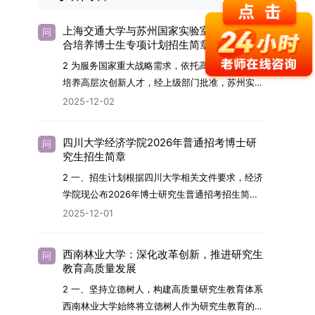
上海交通大学与苏州国家实验室2026年联
问
合培养博士生专项计划招生简章
2 为服务国家重大战略需求，依托高水平科研平台
培养高层次创新人才，经上级部门批准，苏州实验
室（全称“苏州国家实验室”）与上海交通大学将于
2025-12-02
2026年继续合作开展博士研究生联合培养工作。
该项目旨在选拔优秀学子，在材料及相关前沿交叉
四川大学经济学院2026年普通招考博士研
问
学科领域进行深度培养。相关招生政策及安排说明
究生招生简章
如下。一、培养定位本项目致力于面向国家战略发
2 一、招生计划根据四川大学相关文件要求，经济
展方向，培育具备科学家素养、创新精神与科研能
学院现公布2026年博士研究生普通招考招生简
力，系统掌握学科前沿知识，能胜任高水平科学研
章。2026年，学院博士研究生招生全面实行“申
2025-12-01
究与技术开发工作的未来领军人才。二、招生安排
请-考核”机制。本年度计划招收博士研究生27名，
（一）招生学科范围涵盖材料科学与工程
具体导师招生计划详见学院官网发布的《四川大学
（0805）、化学（0703）、电子科学与技术
西南林业大学：深化改革创新，推进研究生
问
经济学院2026年博士生招生专业目录》。实际录
教育高质量发展
（0809）、材料与化工（0856）、机械
取人数将根据国家最终下达的招生计划及考生报名
（0855）、电子信息（0854）等相关专业。
2 一、坚持立德树人，构建高质量研究生教育体系
情况进行适当调整。除国家专项计划外，我院招收
（二）招生名额2026年度具体招生规模以国家最
西南林业大学始终将立德树人作为研究生教育的根
定向就业考生的比例原则上不超过总计划的5%。