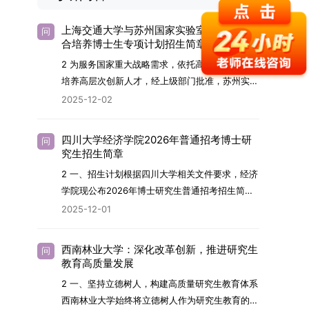
上海交通大学与苏州国家实验室2026年联
问
合培养博士生专项计划招生简章
2 为服务国家重大战略需求，依托高水平科研平台
培养高层次创新人才，经上级部门批准，苏州实验
室（全称“苏州国家实验室”）与上海交通大学将于
2025-12-02
2026年继续合作开展博士研究生联合培养工作。
该项目旨在选拔优秀学子，在材料及相关前沿交叉
四川大学经济学院2026年普通招考博士研
问
学科领域进行深度培养。相关招生政策及安排说明
究生招生简章
如下。一、培养定位本项目致力于面向国家战略发
2 一、招生计划根据四川大学相关文件要求，经济
展方向，培育具备科学家素养、创新精神与科研能
学院现公布2026年博士研究生普通招考招生简
力，系统掌握学科前沿知识，能胜任高水平科学研
章。2026年，学院博士研究生招生全面实行“申
2025-12-01
究与技术开发工作的未来领军人才。二、招生安排
请-考核”机制。本年度计划招收博士研究生27名，
（一）招生学科范围涵盖材料科学与工程
具体导师招生计划详见学院官网发布的《四川大学
（0805）、化学（0703）、电子科学与技术
西南林业大学：深化改革创新，推进研究生
问
经济学院2026年博士生招生专业目录》。实际录
教育高质量发展
（0809）、材料与化工（0856）、机械
取人数将根据国家最终下达的招生计划及考生报名
（0855）、电子信息（0854）等相关专业。
2 一、坚持立德树人，构建高质量研究生教育体系
情况进行适当调整。除国家专项计划外，我院招收
（二）招生名额2026年度具体招生规模以国家最
西南林业大学始终将立德树人作为研究生教育的根
定向就业考生的比例原则上不超过总计划的5%。