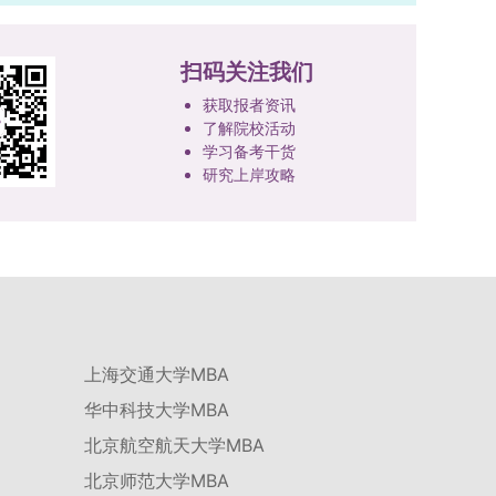
技、人才协同发展的理念贯穿研究生培养全过程，
品质、诚信状况、遵纪守法表现等。拟录取名单确
着力提升人才自主培养质量。学校实行学术学位与
定后，学院将向考生所在单位调取人事档案及现实
专业学位研究生分类培养，优化前者课程体系的理
扫码关注我们
表现材料进行复核。考核不合格者不予录取。四、
论深度，强化后者课程的应用性与实践性。在产教
录取办法1.考生总成绩由材料评议成绩和复试成绩
获取报者资讯
融合方面，学校出台《科技小院管理办法》《研究
了解院校活动
加权得出，具体计算公式为：总成绩 = 材料评议
生联合培养基地建设管理办法》等文件，明确产学
学习备考干货
成绩 × 50% + 复试成绩 × 50%。2.录取工作坚
研一体化培养定位。目前已建成8个省级科技小
研究上岸攻略
持“全面衡量、择优录取、保证质量、宁缺毋滥”原
院，其中2个获省级专项资金支持。专业学位案例
则，根据招生计划、考生总成绩、思想政治表现及
库建设成效显著，1个项目入选教育部主题案例
身心健康状况等因素确定拟录取名单。3.拟录取考
库，“十四五”以来获批省级案例库项目70余项、省
生须在规定时间内提交符合要求的体检报告（二级
级优质课程近50门。2025年，学校专项投入60余
甲等及以上医院或四川大学校医院出具），体检标
万元设立研究生科研创新基金，支持学生开展前沿
准按教育部及学校相关规定执行。4.拟录取名单经
研究。学校还设立“香樟学术讲坛”，拓展学生学术
网上公示，并完成体检、政审、调档等程序后，学
视野。通过系列改革，研究生科研创新与学科竞赛
院将向合格考生寄发录取通知书。
上海交通大学MBA
成果丰硕：2024年，研究生以第一作者发表的三
华中科技大学MBA
检索论文占比达91.55%；在“中国研究生创新实践
大赛”等赛事中，获国家级奖项30余项、省级奖项
北京航空航天大学MBA
200余项。（一）推进分类培养与课程体系建设学
北京师范大学MBA
校根据学术学位与专业学位不同定位，构建差异化