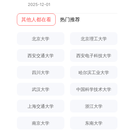
终下达计划为准，首批拟招收联合培养博士生16
本任务，积极响应“教育强国，研究生教育何为”的
2025-12-01
全日制定向就业考生在基本修业年限内须全脱产在
名。具体招生院系及导师信息请见相关名录。
时代命题。学校全面贯彻党的教育方针，以高质量
校学习。二、报考流程（一）报名资格1.申请人应
（三）选拔途径共设置三种选拔方式，包括本科直
党建引领研究生思想政治教育，修订并印发了《研
其他人都在看
热门推荐
拥护中国共产党的领导，品德良好，遵纪守法，身
博、硕博连读与申请-考核制，将根据考生综合素
究生导师立德树人职责实施细则（2025年修
心健康，并满足《四川大学2026年博士研究生招
质择优录取。（四）培养类别全部为全日制非定向
订）》，推动导师发挥示范作用，引导学生树立德
生章程》中列出的各项基本条件。2.具备较强的科
北京大学
北京理工大学
就业博士研究生。三、培养模式与学位管理（一）
才兼备、科技报国的远大志向，增强社会责任感和
研能力，并展现出良好的科研发展潜力。3.提交两
学籍管理联合培养学生学籍隶属于上海交通大学，
人文关怀，促进个人成长与国家战略需求深度融
份由正高级职称专家亲笔书写的推荐信，专业领域
基本修业年限按该校研究生学籍管理办法执行。
西安交通大学
西安电子科技大学
合。同时，学校制定《关于进一步加强研究生教育
需与报考专业相关，其中一份必须由报考导师出
（二）培养阶段划分培养过程分为两个主要阶段：
管理工作的实施意见》，强化学风建设，深化科研
具。4.以同等学力身份报考者，其科研成果须同时
第一阶段于上海交通大学完成课程学习；第二阶段
诚信与学术道德教育，弘扬科学精神。学校坚
四川大学
哈尔滨工业大学
符合以下两项要求：①以第一作者身份在报考学
进入苏州实验室，依托其重大科研任务开展课题研
持“五育并举”育人理念，通过德育铸魂、智育启
科领域内发表期刊文章，其中至少1篇为A级、1篇
究与学位论文工作。（三）学历学位授予学生在规
智、体育强身、美育润心、劳育践行，全面培养能
为B级（期刊等级依据《四川大学哲学社会科学期
武汉大学
中国科学技术大学
定年限内达到上海交通大学毕业及学位授予要求
够担当民族复兴大任的高素质人才。（一）强化思
刊与应用成果分级方案》认定）；②作为主要完
的，将获发上海交通大学博士研究生毕业证书并授
想政治教育与导师队伍建设学校以党建引领为核
成人获得省部级二等奖及以上科研成果奖励（以证
上海交通大学
浙江大学
予博士学位。四、项目特色与支持条件（一）高水
心，将思想政治教育贯穿研究生培养全过程。通过
书为准），其中一等奖要求排名前五，二等奖要求
平科研平台学生可参与国家重大科研项目，接触材
修订导师立德树人职责实施细则，明确导师在研究
排名前三。（二）网上报名及缴费报名及缴费统一
料领域大科学装置与人工智能辅助研发平台，获得
南京大学
东南大学
生成长中的关键角色，推动形成以德为先、科研报
在网上进行，时间为2025年11月27日上午9:00至
前沿科研训练条件。（二）优质导师资源由包括院
国的育人氛围。在加强学术规范和学风建设方面，
2025年12月17日晚上10:00。考生须提前认真阅
士在内的资深科研人员组成导师团队，提供高水平
学校持续开展学术诚信教育，营造风清气正的学术