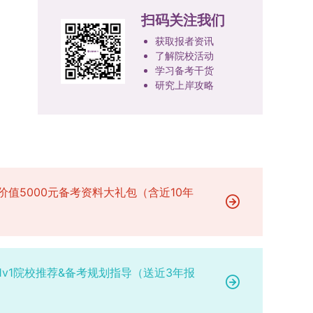
或撤销生源不足专业，将非全日制招生计划向需求
100分。评议结果预计于2026年1月中上旬公布。
报考学院通知为准。（四）材料提交申请人须按学
扫码关注我们
旺盛的学科倾斜；同时加快推进急需学科专业建
学院将根据材料评议成绩及招生计划，确定进入复
校及报考学院要求，如实提交全部申请材料并完成
设，陆续开展“生物与医药”“低空技术与工程”等新
获取报者资讯
试的考生名单。同等学力报考者须参加学校统一组
线上报名程序。六、考核与录取考核工作由上海交
兴专业招生。学校还深化科教融合，单列专项招生
了解院校活动
织的政治理论考试，具体时间地点另行通知，成绩
通大学相关学院与苏州实验室联合组织，具体考核
计划，与中国科学院昆明植物研究所、西双版纳热
学习备考干货
合格线为60分。非同等学力考生无需参加。3.复
形式、内容及流程以学院后续公布的方案为准。录
研究上岸攻略
带植物园等科研机构开展联合培养，探索跨学科、
试安排复试环节将对考生的思想品德、专业素养、
取时将对考生进行全面考察，学术能力与思想品德
跨机构的研究生培养新机制。（一）推进招生制度
外语能力、创新意识及综合素质进行全面考察。复
并重，报名及考核期间有违规或学术不端行为者将
改革与生源质量提升学校建立多元化招生宣传与咨
试分为笔试与面试两部分：笔试科目为“经济学综
按有关规定处理。七、其他事项（一）入学时间预
询平台，提升生源质量。推行“申请-考核”制博士
合”，适用于理论经济学与应用经济学各专业，形
计为2026年春季或秋季学期。（二）费用与奖助
招生，并拓展直博与硕博连读渠道，增强招生方式
式为闭卷，时长为3小时，满分100分。面试环节
学费标准按上海交通大学相关规定执行；学生在读
的灵活性与针对性。（二）优化学科专业布局通过
要求考生准备10—15分钟的PPT报告，内容应涵盖
期间享受学校与实验室共同提供的奖助学金待遇。
撤销合并低效专业、加强社会急需学科建设，学校
价值5000元备考资料大礼包（含近10年
个人科研经历、研究成果及博士阶段研究设想等。
（三）住宿安排课程学习阶段由学校协调住宿；进
不断优化学科结构。面向国家战略和产业需求，加
复试成绩按百分制计算，笔试与面试成绩各占
入实验室科研阶段后，由苏州实验室统筹安排住
快布局新兴交叉学科，推动学科专业体系动态优
50%，计算公式为：复试成绩 = (笔试成绩 + 面试
宿。（四）未尽事宜参照上海交通大学2026年博
化。（三）深化科教融合与协同育人学校与高水平
成绩) ÷ 2。复试成绩低于60分者不予录取。同等
士研究生招生章程及相关细则执行。相关推荐：上
科研机构共建联合培养平台，打破传统院系壁垒，
学力考生复试期间须加试两门本专业硕士学位主干
海市复旦大学MBA 华东理工大学MBA 浙江省
促进科研资源与人才培养深度融合，提升研究生的
1v1院校推荐&备考规划指导（送近3年报
课程，考试形式为笔试，具体科目见复试通知。4.
浙江工业大学MBA
科研创新能力与实践能力。三、深化培养模式改
思想政治与品德考核复试期间将同步进行思想政治
革，提升研究生教育质量西南林业大学将教育、科
素质和品德考核，重点考察考生的政治态度、道德