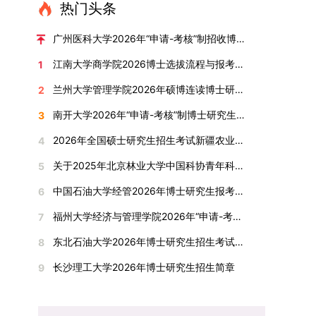
读学校及学院发布的招生章程、简章及专业目录，
热门头条
学术指导，并支持参与国际化学术交流。（三）优
环境。（二）完善“五育并举”育人机制学校系统推
按规定完成报名及缴费。逾期未完成视为自动放
厚奖助待遇提供具有竞争力的助研津贴与生活补
进德育、智育、体育、美育和劳育有机融合，构建
弃。（三）申请材料提交符合报考条件的考生，需
广州医科大学2026年“申请-考核”制招收博士研究生报考公告
助，保障学生潜心学业与研究。（四）畅通发展渠
全面发展的育人体系。通过课程教学、科研训练、
下载并填写《博士入学申请材料自查表》，按要求
道在培养过程中表现优异者，毕业后可优先获得苏
江南大学商学院2026博士选拔流程与报考条件汇总
1
社会实践等多种途径，提升研究生的综合素质，培
整理申请材料，确保材料齐全、顺序正确。所有纸
州实验室的工作推荐机会。五、申请条件与报名流
养具有创新精神、实践能力和社会责任感的时代新
质申请材料及自查表须于2025年12月22日上午
兰州大学管理学院2026年硕博连读博士研究生招生“申请-考核”实施方案
2
程（一）基本申请条件不同选拔方式的申请者需满
人。二、优化招生与学科结构，服务国家战略需求
10:00前寄达经济学院研究生招生办公室。重要提
足相应规定：本科直博生须符合上海交通大学推荐
南开大学2026年“申请-考核”制博士研究生招生录取工作实施细则
3
西南林业大学主动对接国家重大战略和区域发展需
示：材料送达时间以签收时间为准，逾期不予受
免试研究生相关要求。硕博连读与申请-考核制申
要，不断优化学科布局与招生机制，提升研究生教
理；建议选择可靠快递方式邮寄；请严格对照材料
2026年全国硕士研究生招生考试新疆农业大学报考点网上确认公告
4
请者应满足当年度上海交通大学博士研究生招生的
育服务经济社会发展的能力。目前，学校拥有4个
清单顺序整理提交。材料不全、不符合要求或存在
基本条件及各学院补充规定。（二）报名方式所有
关于2025年北京林业大学中国科协青年科技人才培育工程博士生推荐工作的通知
5
一级学科博士点、1个博士专业学位点，以及17个
弄虚作假者，资格审查将不予通过。所有提交材料
申请人须提前与意向导师沟通确认招生意向，并在
一级学科硕士点和17个硕士专业学位点。“十四
不予退还。考生须对报名信息的真实性和准确性负
中国石油大学经管2026年博士研究生报考通知
6
达成一致后进行网上报名：本科直博生须按规定时
五”期间，学校研究生规模实现显著增长，博士研
责，报名信息一经确认提交，不得修改。如确需修
间登录国家推荐免试服务系统完成志愿填报。硕博
福州大学经济与管理学院2026年“申请-考核”制招收攻读博士学位研究生相关要求
7
究生规模增长达211%。在招生宣传方面，学校构
改，须在报名截止前重新填报。三、选拔与录取1.
连读与申请-考核制考生需登录上海交通大学研招
建了“网络宣传+AI智能咨询+现场答疑”三位一体的
资格审查学院将依据网上报名信息及寄达的申请材
东北石油大学2026年博士研究生招生考试实施细则
8
网报名系统，选择“国家实验室联培专项”，并选定
招生宣传平台，持续推进招生模式改革。2024年
料进行资格审查，核实考生报考资格、材料完整性
名录内交大导师。（三）报名时间节点本科直博生
长沙理工大学2026年博士研究生招生简章
9
起全面推行“申请-考核”制博士招生，2025年进一
及缴费情况。审查结果预计于2025年12月下旬在
报名以学校通知为准；硕博连读与申请-考核制设
步拓展“直博”“硕博连读”等多元招生渠道。在学科
学院网站公布。2.材料评议学院将组织专家组对通
两批报名，第一批截止时间为2025年12月15日，
专业调整方面，学校实施存量专业优化行动，压缩
过资格审查的考生材料进行评议并打分，满分为
第二批为2026年3月15日至4月20日，具体时间以