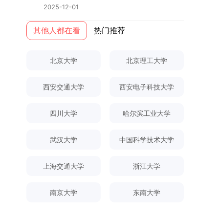
终下达计划为准，首批拟招收联合培养博士生16
本任务，积极响应“教育强国，研究生教育何为”的
2025-12-01
全日制定向就业考生在基本修业年限内须全脱产在
名。具体招生院系及导师信息请见相关名录。
时代命题。学校全面贯彻党的教育方针，以高质量
校学习。二、报考流程（一）报名资格1.申请人应
（三）选拔途径共设置三种选拔方式，包括本科直
党建引领研究生思想政治教育，修订并印发了《研
其他人都在看
热门推荐
拥护中国共产党的领导，品德良好，遵纪守法，身
博、硕博连读与申请-考核制，将根据考生综合素
究生导师立德树人职责实施细则（2025年修
心健康，并满足《四川大学2026年博士研究生招
质择优录取。（四）培养类别全部为全日制非定向
订）》，推动导师发挥示范作用，引导学生树立德
生章程》中列出的各项基本条件。2.具备较强的科
北京大学
北京理工大学
就业博士研究生。三、培养模式与学位管理（一）
才兼备、科技报国的远大志向，增强社会责任感和
研能力，并展现出良好的科研发展潜力。3.提交两
学籍管理联合培养学生学籍隶属于上海交通大学，
人文关怀，促进个人成长与国家战略需求深度融
份由正高级职称专家亲笔书写的推荐信，专业领域
基本修业年限按该校研究生学籍管理办法执行。
西安交通大学
西安电子科技大学
合。同时，学校制定《关于进一步加强研究生教育
需与报考专业相关，其中一份必须由报考导师出
（二）培养阶段划分培养过程分为两个主要阶段：
管理工作的实施意见》，强化学风建设，深化科研
具。4.以同等学力身份报考者，其科研成果须同时
第一阶段于上海交通大学完成课程学习；第二阶段
诚信与学术道德教育，弘扬科学精神。学校坚
四川大学
哈尔滨工业大学
符合以下两项要求：①以第一作者身份在报考学
进入苏州实验室，依托其重大科研任务开展课题研
持“五育并举”育人理念，通过德育铸魂、智育启
科领域内发表期刊文章，其中至少1篇为A级、1篇
究与学位论文工作。（三）学历学位授予学生在规
智、体育强身、美育润心、劳育践行，全面培养能
为B级（期刊等级依据《四川大学哲学社会科学期
武汉大学
中国科学技术大学
定年限内达到上海交通大学毕业及学位授予要求
够担当民族复兴大任的高素质人才。（一）强化思
刊与应用成果分级方案》认定）；②作为主要完
的，将获发上海交通大学博士研究生毕业证书并授
想政治教育与导师队伍建设学校以党建引领为核
成人获得省部级二等奖及以上科研成果奖励（以证
上海交通大学
浙江大学
予博士学位。四、项目特色与支持条件（一）高水
心，将思想政治教育贯穿研究生培养全过程。通过
书为准），其中一等奖要求排名前五，二等奖要求
平科研平台学生可参与国家重大科研项目，接触材
修订导师立德树人职责实施细则，明确导师在研究
排名前三。（二）网上报名及缴费报名及缴费统一
料领域大科学装置与人工智能辅助研发平台，获得
南京大学
东南大学
生成长中的关键角色，推动形成以德为先、科研报
在网上进行，时间为2025年11月27日上午9:00至
前沿科研训练条件。（二）优质导师资源由包括院
国的育人氛围。在加强学术规范和学风建设方面，
2025年12月17日晚上10:00。考生须提前认真阅
士在内的资深科研人员组成导师团队，提供高水平
学校持续开展学术诚信教育，营造风清气正的学术