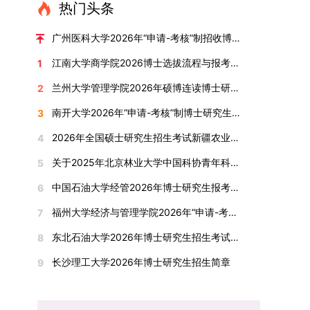
读学校及学院发布的招生章程、简章及专业目录，
热门头条
学术指导，并支持参与国际化学术交流。（三）优
环境。（二）完善“五育并举”育人机制学校系统推
按规定完成报名及缴费。逾期未完成视为自动放
厚奖助待遇提供具有竞争力的助研津贴与生活补
进德育、智育、体育、美育和劳育有机融合，构建
弃。（三）申请材料提交符合报考条件的考生，需
广州医科大学2026年“申请-考核”制招收博士研究生报考公告
助，保障学生潜心学业与研究。（四）畅通发展渠
全面发展的育人体系。通过课程教学、科研训练、
下载并填写《博士入学申请材料自查表》，按要求
道在培养过程中表现优异者，毕业后可优先获得苏
江南大学商学院2026博士选拔流程与报考条件汇总
1
社会实践等多种途径，提升研究生的综合素质，培
整理申请材料，确保材料齐全、顺序正确。所有纸
州实验室的工作推荐机会。五、申请条件与报名流
养具有创新精神、实践能力和社会责任感的时代新
质申请材料及自查表须于2025年12月22日上午
兰州大学管理学院2026年硕博连读博士研究生招生“申请-考核”实施方案
2
程（一）基本申请条件不同选拔方式的申请者需满
人。二、优化招生与学科结构，服务国家战略需求
10:00前寄达经济学院研究生招生办公室。重要提
足相应规定：本科直博生须符合上海交通大学推荐
南开大学2026年“申请-考核”制博士研究生招生录取工作实施细则
3
西南林业大学主动对接国家重大战略和区域发展需
示：材料送达时间以签收时间为准，逾期不予受
免试研究生相关要求。硕博连读与申请-考核制申
要，不断优化学科布局与招生机制，提升研究生教
理；建议选择可靠快递方式邮寄；请严格对照材料
2026年全国硕士研究生招生考试新疆农业大学报考点网上确认公告
4
请者应满足当年度上海交通大学博士研究生招生的
育服务经济社会发展的能力。目前，学校拥有4个
清单顺序整理提交。材料不全、不符合要求或存在
基本条件及各学院补充规定。（二）报名方式所有
关于2025年北京林业大学中国科协青年科技人才培育工程博士生推荐工作的通知
5
一级学科博士点、1个博士专业学位点，以及17个
弄虚作假者，资格审查将不予通过。所有提交材料
申请人须提前与意向导师沟通确认招生意向，并在
一级学科硕士点和17个硕士专业学位点。“十四
不予退还。考生须对报名信息的真实性和准确性负
中国石油大学经管2026年博士研究生报考通知
6
达成一致后进行网上报名：本科直博生须按规定时
五”期间，学校研究生规模实现显著增长，博士研
责，报名信息一经确认提交，不得修改。如确需修
间登录国家推荐免试服务系统完成志愿填报。硕博
福州大学经济与管理学院2026年“申请-考核”制招收攻读博士学位研究生相关要求
7
究生规模增长达211%。在招生宣传方面，学校构
改，须在报名截止前重新填报。三、选拔与录取1.
连读与申请-考核制考生需登录上海交通大学研招
建了“网络宣传+AI智能咨询+现场答疑”三位一体的
资格审查学院将依据网上报名信息及寄达的申请材
东北石油大学2026年博士研究生招生考试实施细则
8
网报名系统，选择“国家实验室联培专项”，并选定
招生宣传平台，持续推进招生模式改革。2024年
料进行资格审查，核实考生报考资格、材料完整性
名录内交大导师。（三）报名时间节点本科直博生
长沙理工大学2026年博士研究生招生简章
9
起全面推行“申请-考核”制博士招生，2025年进一
及缴费情况。审查结果预计于2025年12月下旬在
报名以学校通知为准；硕博连读与申请-考核制设
步拓展“直博”“硕博连读”等多元招生渠道。在学科
学院网站公布。2.材料评议学院将组织专家组对通
两批报名，第一批截止时间为2025年12月15日，
专业调整方面，学校实施存量专业优化行动，压缩
过资格审查的考生材料进行评议并打分，满分为
第二批为2026年3月15日至4月20日，具体时间以