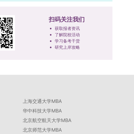
技、人才协同发展的理念贯穿研究生培养全过程，
品质、诚信状况、遵纪守法表现等。拟录取名单确
着力提升人才自主培养质量。学校实行学术学位与
定后，学院将向考生所在单位调取人事档案及现实
专业学位研究生分类培养，优化前者课程体系的理
扫码关注我们
表现材料进行复核。考核不合格者不予录取。四、
论深度，强化后者课程的应用性与实践性。在产教
录取办法1.考生总成绩由材料评议成绩和复试成绩
获取报者资讯
融合方面，学校出台《科技小院管理办法》《研究
了解院校活动
加权得出，具体计算公式为：总成绩 = 材料评议
生联合培养基地建设管理办法》等文件，明确产学
学习备考干货
成绩 × 50% + 复试成绩 × 50%。2.录取工作坚
研一体化培养定位。目前已建成8个省级科技小
研究上岸攻略
持“全面衡量、择优录取、保证质量、宁缺毋滥”原
院，其中2个获省级专项资金支持。专业学位案例
则，根据招生计划、考生总成绩、思想政治表现及
库建设成效显著，1个项目入选教育部主题案例
身心健康状况等因素确定拟录取名单。3.拟录取考
库，“十四五”以来获批省级案例库项目70余项、省
生须在规定时间内提交符合要求的体检报告（二级
级优质课程近50门。2025年，学校专项投入60余
甲等及以上医院或四川大学校医院出具），体检标
万元设立研究生科研创新基金，支持学生开展前沿
准按教育部及学校相关规定执行。4.拟录取名单经
研究。学校还设立“香樟学术讲坛”，拓展学生学术
网上公示，并完成体检、政审、调档等程序后，学
视野。通过系列改革，研究生科研创新与学科竞赛
院将向合格考生寄发录取通知书。
上海交通大学MBA
成果丰硕：2024年，研究生以第一作者发表的三
华中科技大学MBA
检索论文占比达91.55%；在“中国研究生创新实践
大赛”等赛事中，获国家级奖项30余项、省级奖项
北京航空航天大学MBA
200余项。（一）推进分类培养与课程体系建设学
北京师范大学MBA
校根据学术学位与专业学位不同定位，构建差异化