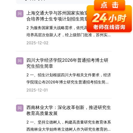
上海交通大学与苏州国家实验室2026年联
问
合培养博士生专项计划招生简章
2 为服务国家重大战略需求，依托高水平科研平台
培养高层次创新人才，经上级部门批准，苏州实验
室（全称“苏州国家实验室”）与上海交通大学将于
2025-12-02
2026年继续合作开展博士研究生联合培养工作。
该项目旨在选拔优秀学子，在材料及相关前沿交叉
四川大学经济学院2026年普通招考博士研
问
学科领域进行深度培养。相关招生政策及安排说明
究生招生简章
如下。一、培养定位本项目致力于面向国家战略发
2 一、招生计划根据四川大学相关文件要求，经济
展方向，培育具备科学家素养、创新精神与科研能
学院现公布2026年博士研究生普通招考招生简
力，系统掌握学科前沿知识，能胜任高水平科学研
章。2026年，学院博士研究生招生全面实行“申
2025-12-01
究与技术开发工作的未来领军人才。二、招生安排
请-考核”机制。本年度计划招收博士研究生27名，
（一）招生学科范围涵盖材料科学与工程
具体导师招生计划详见学院官网发布的《四川大学
（0805）、化学（0703）、电子科学与技术
西南林业大学：深化改革创新，推进研究生
问
经济学院2026年博士生招生专业目录》。实际录
教育高质量发展
（0809）、材料与化工（0856）、机械
取人数将根据国家最终下达的招生计划及考生报名
（0855）、电子信息（0854）等相关专业。
2 一、坚持立德树人，构建高质量研究生教育体系
情况进行适当调整。除国家专项计划外，我院招收
（二）招生名额2026年度具体招生规模以国家最
西南林业大学始终将立德树人作为研究生教育的根
定向就业考生的比例原则上不超过总计划的5%。