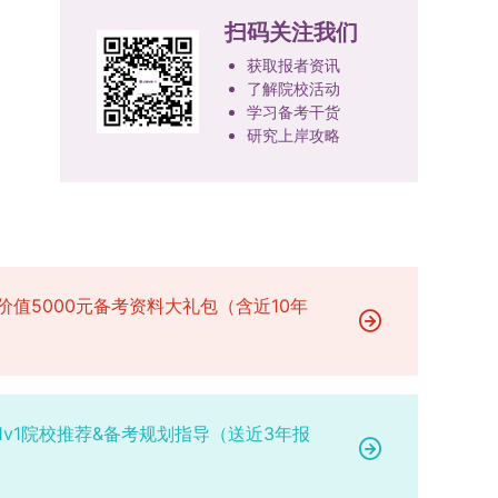
或撤销生源不足专业，将非全日制招生计划向需求
100分。评议结果预计于2026年1月中上旬公布。
报考学院通知为准。（四）材料提交申请人须按学
扫码关注我们
旺盛的学科倾斜；同时加快推进急需学科专业建
学院将根据材料评议成绩及招生计划，确定进入复
校及报考学院要求，如实提交全部申请材料并完成
设，陆续开展“生物与医药”“低空技术与工程”等新
获取报者资讯
试的考生名单。同等学力报考者须参加学校统一组
线上报名程序。六、考核与录取考核工作由上海交
兴专业招生。学校还深化科教融合，单列专项招生
了解院校活动
织的政治理论考试，具体时间地点另行通知，成绩
通大学相关学院与苏州实验室联合组织，具体考核
计划，与中国科学院昆明植物研究所、西双版纳热
学习备考干货
合格线为60分。非同等学力考生无需参加。3.复
形式、内容及流程以学院后续公布的方案为准。录
研究上岸攻略
带植物园等科研机构开展联合培养，探索跨学科、
试安排复试环节将对考生的思想品德、专业素养、
取时将对考生进行全面考察，学术能力与思想品德
跨机构的研究生培养新机制。（一）推进招生制度
外语能力、创新意识及综合素质进行全面考察。复
并重，报名及考核期间有违规或学术不端行为者将
改革与生源质量提升学校建立多元化招生宣传与咨
试分为笔试与面试两部分：笔试科目为“经济学综
按有关规定处理。七、其他事项（一）入学时间预
询平台，提升生源质量。推行“申请-考核”制博士
合”，适用于理论经济学与应用经济学各专业，形
计为2026年春季或秋季学期。（二）费用与奖助
招生，并拓展直博与硕博连读渠道，增强招生方式
式为闭卷，时长为3小时，满分100分。面试环节
学费标准按上海交通大学相关规定执行；学生在读
的灵活性与针对性。（二）优化学科专业布局通过
要求考生准备10—15分钟的PPT报告，内容应涵盖
期间享受学校与实验室共同提供的奖助学金待遇。
撤销合并低效专业、加强社会急需学科建设，学校
价值5000元备考资料大礼包（含近10年
个人科研经历、研究成果及博士阶段研究设想等。
（三）住宿安排课程学习阶段由学校协调住宿；进
不断优化学科结构。面向国家战略和产业需求，加
复试成绩按百分制计算，笔试与面试成绩各占
入实验室科研阶段后，由苏州实验室统筹安排住
快布局新兴交叉学科，推动学科专业体系动态优
50%，计算公式为：复试成绩 = (笔试成绩 + 面试
宿。（四）未尽事宜参照上海交通大学2026年博
化。（三）深化科教融合与协同育人学校与高水平
成绩) ÷ 2。复试成绩低于60分者不予录取。同等
士研究生招生章程及相关细则执行。相关推荐：上
科研机构共建联合培养平台，打破传统院系壁垒，
学力考生复试期间须加试两门本专业硕士学位主干
海市复旦大学MBA 华东理工大学MBA 浙江省
促进科研资源与人才培养深度融合，提升研究生的
1v1院校推荐&备考规划指导（送近3年报
课程，考试形式为笔试，具体科目见复试通知。4.
浙江工业大学MBA
科研创新能力与实践能力。三、深化培养模式改
思想政治与品德考核复试期间将同步进行思想政治
革，提升研究生教育质量西南林业大学将教育、科
素质和品德考核，重点考察考生的政治态度、道德