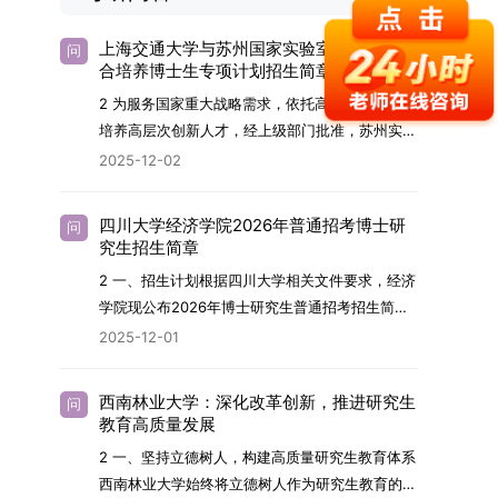
上海交通大学与苏州国家实验室2026年联
问
合培养博士生专项计划招生简章
2 为服务国家重大战略需求，依托高水平科研平台
培养高层次创新人才，经上级部门批准，苏州实验
室（全称“苏州国家实验室”）与上海交通大学将于
2025-12-02
2026年继续合作开展博士研究生联合培养工作。
该项目旨在选拔优秀学子，在材料及相关前沿交叉
四川大学经济学院2026年普通招考博士研
问
学科领域进行深度培养。相关招生政策及安排说明
究生招生简章
如下。一、培养定位本项目致力于面向国家战略发
2 一、招生计划根据四川大学相关文件要求，经济
展方向，培育具备科学家素养、创新精神与科研能
学院现公布2026年博士研究生普通招考招生简
力，系统掌握学科前沿知识，能胜任高水平科学研
章。2026年，学院博士研究生招生全面实行“申
2025-12-01
究与技术开发工作的未来领军人才。二、招生安排
请-考核”机制。本年度计划招收博士研究生27名，
（一）招生学科范围涵盖材料科学与工程
具体导师招生计划详见学院官网发布的《四川大学
（0805）、化学（0703）、电子科学与技术
西南林业大学：深化改革创新，推进研究生
问
经济学院2026年博士生招生专业目录》。实际录
教育高质量发展
（0809）、材料与化工（0856）、机械
取人数将根据国家最终下达的招生计划及考生报名
（0855）、电子信息（0854）等相关专业。
2 一、坚持立德树人，构建高质量研究生教育体系
情况进行适当调整。除国家专项计划外，我院招收
（二）招生名额2026年度具体招生规模以国家最
西南林业大学始终将立德树人作为研究生教育的根
定向就业考生的比例原则上不超过总计划的5%。