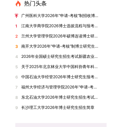
读学校及学院发布的招生章程、简章及专业目录，
热门头条
学术指导，并支持参与国际化学术交流。（三）优
环境。（二）完善“五育并举”育人机制学校系统推
按规定完成报名及缴费。逾期未完成视为自动放
厚奖助待遇提供具有竞争力的助研津贴与生活补
进德育、智育、体育、美育和劳育有机融合，构建
弃。（三）申请材料提交符合报考条件的考生，需
广州医科大学2026年“申请-考核”制招收博士研究生报考公告
助，保障学生潜心学业与研究。（四）畅通发展渠
全面发展的育人体系。通过课程教学、科研训练、
下载并填写《博士入学申请材料自查表》，按要求
道在培养过程中表现优异者，毕业后可优先获得苏
江南大学商学院2026博士选拔流程与报考条件汇总
1
社会实践等多种途径，提升研究生的综合素质，培
整理申请材料，确保材料齐全、顺序正确。所有纸
州实验室的工作推荐机会。五、申请条件与报名流
养具有创新精神、实践能力和社会责任感的时代新
质申请材料及自查表须于2025年12月22日上午
兰州大学管理学院2026年硕博连读博士研究生招生“申请-考核”实施方案
2
程（一）基本申请条件不同选拔方式的申请者需满
人。二、优化招生与学科结构，服务国家战略需求
10:00前寄达经济学院研究生招生办公室。重要提
足相应规定：本科直博生须符合上海交通大学推荐
南开大学2026年“申请-考核”制博士研究生招生录取工作实施细则
3
西南林业大学主动对接国家重大战略和区域发展需
示：材料送达时间以签收时间为准，逾期不予受
免试研究生相关要求。硕博连读与申请-考核制申
要，不断优化学科布局与招生机制，提升研究生教
理；建议选择可靠快递方式邮寄；请严格对照材料
2026年全国硕士研究生招生考试新疆农业大学报考点网上确认公告
4
请者应满足当年度上海交通大学博士研究生招生的
育服务经济社会发展的能力。目前，学校拥有4个
清单顺序整理提交。材料不全、不符合要求或存在
基本条件及各学院补充规定。（二）报名方式所有
关于2025年北京林业大学中国科协青年科技人才培育工程博士生推荐工作的通知
5
一级学科博士点、1个博士专业学位点，以及17个
弄虚作假者，资格审查将不予通过。所有提交材料
申请人须提前与意向导师沟通确认招生意向，并在
一级学科硕士点和17个硕士专业学位点。“十四
不予退还。考生须对报名信息的真实性和准确性负
中国石油大学经管2026年博士研究生报考通知
6
达成一致后进行网上报名：本科直博生须按规定时
五”期间，学校研究生规模实现显著增长，博士研
责，报名信息一经确认提交，不得修改。如确需修
间登录国家推荐免试服务系统完成志愿填报。硕博
福州大学经济与管理学院2026年“申请-考核”制招收攻读博士学位研究生相关要求
7
究生规模增长达211%。在招生宣传方面，学校构
改，须在报名截止前重新填报。三、选拔与录取1.
连读与申请-考核制考生需登录上海交通大学研招
建了“网络宣传+AI智能咨询+现场答疑”三位一体的
资格审查学院将依据网上报名信息及寄达的申请材
东北石油大学2026年博士研究生招生考试实施细则
8
网报名系统，选择“国家实验室联培专项”，并选定
招生宣传平台，持续推进招生模式改革。2024年
料进行资格审查，核实考生报考资格、材料完整性
名录内交大导师。（三）报名时间节点本科直博生
长沙理工大学2026年博士研究生招生简章
9
起全面推行“申请-考核”制博士招生，2025年进一
及缴费情况。审查结果预计于2025年12月下旬在
报名以学校通知为准；硕博连读与申请-考核制设
步拓展“直博”“硕博连读”等多元招生渠道。在学科
学院网站公布。2.材料评议学院将组织专家组对通
两批报名，第一批截止时间为2025年12月15日，
专业调整方面，学校实施存量专业优化行动，压缩
过资格审查的考生材料进行评议并打分，满分为
第二批为2026年3月15日至4月20日，具体时间以