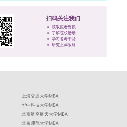
技、人才协同发展的理念贯穿研究生培养全过程，
品质、诚信状况、遵纪守法表现等。拟录取名单确
着力提升人才自主培养质量。学校实行学术学位与
定后，学院将向考生所在单位调取人事档案及现实
专业学位研究生分类培养，优化前者课程体系的理
扫码关注我们
表现材料进行复核。考核不合格者不予录取。四、
论深度，强化后者课程的应用性与实践性。在产教
录取办法1.考生总成绩由材料评议成绩和复试成绩
获取报者资讯
融合方面，学校出台《科技小院管理办法》《研究
了解院校活动
加权得出，具体计算公式为：总成绩 = 材料评议
生联合培养基地建设管理办法》等文件，明确产学
学习备考干货
成绩 × 50% + 复试成绩 × 50%。2.录取工作坚
研一体化培养定位。目前已建成8个省级科技小
研究上岸攻略
持“全面衡量、择优录取、保证质量、宁缺毋滥”原
院，其中2个获省级专项资金支持。专业学位案例
则，根据招生计划、考生总成绩、思想政治表现及
库建设成效显著，1个项目入选教育部主题案例
身心健康状况等因素确定拟录取名单。3.拟录取考
库，“十四五”以来获批省级案例库项目70余项、省
生须在规定时间内提交符合要求的体检报告（二级
级优质课程近50门。2025年，学校专项投入60余
甲等及以上医院或四川大学校医院出具），体检标
万元设立研究生科研创新基金，支持学生开展前沿
准按教育部及学校相关规定执行。4.拟录取名单经
研究。学校还设立“香樟学术讲坛”，拓展学生学术
网上公示，并完成体检、政审、调档等程序后，学
视野。通过系列改革，研究生科研创新与学科竞赛
院将向合格考生寄发录取通知书。
上海交通大学MBA
成果丰硕：2024年，研究生以第一作者发表的三
华中科技大学MBA
检索论文占比达91.55%；在“中国研究生创新实践
大赛”等赛事中，获国家级奖项30余项、省级奖项
北京航空航天大学MBA
200余项。（一）推进分类培养与课程体系建设学
北京师范大学MBA
校根据学术学位与专业学位不同定位，构建差异化