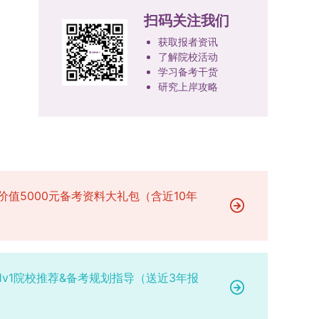
或撤销生源不足专业，将非全日制招生计划向需求
100分。评议结果预计于2026年1月中上旬公布。
报考学院通知为准。（四）材料提交申请人须按学
扫码关注我们
旺盛的学科倾斜；同时加快推进急需学科专业建
学院将根据材料评议成绩及招生计划，确定进入复
校及报考学院要求，如实提交全部申请材料并完成
设，陆续开展“生物与医药”“低空技术与工程”等新
获取报者资讯
试的考生名单。同等学力报考者须参加学校统一组
线上报名程序。六、考核与录取考核工作由上海交
兴专业招生。学校还深化科教融合，单列专项招生
了解院校活动
织的政治理论考试，具体时间地点另行通知，成绩
通大学相关学院与苏州实验室联合组织，具体考核
计划，与中国科学院昆明植物研究所、西双版纳热
学习备考干货
合格线为60分。非同等学力考生无需参加。3.复
形式、内容及流程以学院后续公布的方案为准。录
研究上岸攻略
带植物园等科研机构开展联合培养，探索跨学科、
试安排复试环节将对考生的思想品德、专业素养、
取时将对考生进行全面考察，学术能力与思想品德
跨机构的研究生培养新机制。（一）推进招生制度
外语能力、创新意识及综合素质进行全面考察。复
并重，报名及考核期间有违规或学术不端行为者将
改革与生源质量提升学校建立多元化招生宣传与咨
试分为笔试与面试两部分：笔试科目为“经济学综
按有关规定处理。七、其他事项（一）入学时间预
询平台，提升生源质量。推行“申请-考核”制博士
合”，适用于理论经济学与应用经济学各专业，形
计为2026年春季或秋季学期。（二）费用与奖助
招生，并拓展直博与硕博连读渠道，增强招生方式
式为闭卷，时长为3小时，满分100分。面试环节
学费标准按上海交通大学相关规定执行；学生在读
的灵活性与针对性。（二）优化学科专业布局通过
要求考生准备10—15分钟的PPT报告，内容应涵盖
期间享受学校与实验室共同提供的奖助学金待遇。
撤销合并低效专业、加强社会急需学科建设，学校
价值5000元备考资料大礼包（含近10年
个人科研经历、研究成果及博士阶段研究设想等。
（三）住宿安排课程学习阶段由学校协调住宿；进
不断优化学科结构。面向国家战略和产业需求，加
复试成绩按百分制计算，笔试与面试成绩各占
入实验室科研阶段后，由苏州实验室统筹安排住
快布局新兴交叉学科，推动学科专业体系动态优
50%，计算公式为：复试成绩 = (笔试成绩 + 面试
宿。（四）未尽事宜参照上海交通大学2026年博
化。（三）深化科教融合与协同育人学校与高水平
成绩) ÷ 2。复试成绩低于60分者不予录取。同等
士研究生招生章程及相关细则执行。相关推荐：上
科研机构共建联合培养平台，打破传统院系壁垒，
学力考生复试期间须加试两门本专业硕士学位主干
海市复旦大学MBA 华东理工大学MBA 浙江省
促进科研资源与人才培养深度融合，提升研究生的
1v1院校推荐&备考规划指导（送近3年报
课程，考试形式为笔试，具体科目见复试通知。4.
浙江工业大学MBA
科研创新能力与实践能力。三、深化培养模式改
思想政治与品德考核复试期间将同步进行思想政治
革，提升研究生教育质量西南林业大学将教育、科
素质和品德考核，重点考察考生的政治态度、道德