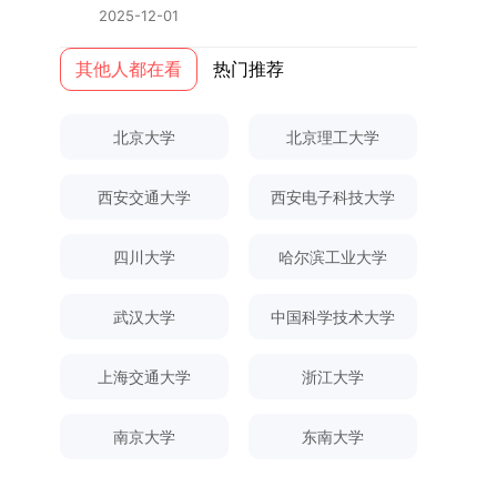
终下达计划为准，首批拟招收联合培养博士生16
本任务，积极响应“教育强国，研究生教育何为”的
2025-12-01
全日制定向就业考生在基本修业年限内须全脱产在
名。具体招生院系及导师信息请见相关名录。
时代命题。学校全面贯彻党的教育方针，以高质量
校学习。二、报考流程（一）报名资格1.申请人应
（三）选拔途径共设置三种选拔方式，包括本科直
党建引领研究生思想政治教育，修订并印发了《研
其他人都在看
热门推荐
拥护中国共产党的领导，品德良好，遵纪守法，身
博、硕博连读与申请-考核制，将根据考生综合素
究生导师立德树人职责实施细则（2025年修
心健康，并满足《四川大学2026年博士研究生招
质择优录取。（四）培养类别全部为全日制非定向
订）》，推动导师发挥示范作用，引导学生树立德
生章程》中列出的各项基本条件。2.具备较强的科
北京大学
北京理工大学
就业博士研究生。三、培养模式与学位管理（一）
才兼备、科技报国的远大志向，增强社会责任感和
研能力，并展现出良好的科研发展潜力。3.提交两
学籍管理联合培养学生学籍隶属于上海交通大学，
人文关怀，促进个人成长与国家战略需求深度融
份由正高级职称专家亲笔书写的推荐信，专业领域
基本修业年限按该校研究生学籍管理办法执行。
西安交通大学
西安电子科技大学
合。同时，学校制定《关于进一步加强研究生教育
需与报考专业相关，其中一份必须由报考导师出
（二）培养阶段划分培养过程分为两个主要阶段：
管理工作的实施意见》，强化学风建设，深化科研
具。4.以同等学力身份报考者，其科研成果须同时
第一阶段于上海交通大学完成课程学习；第二阶段
诚信与学术道德教育，弘扬科学精神。学校坚
四川大学
哈尔滨工业大学
符合以下两项要求：①以第一作者身份在报考学
进入苏州实验室，依托其重大科研任务开展课题研
持“五育并举”育人理念，通过德育铸魂、智育启
科领域内发表期刊文章，其中至少1篇为A级、1篇
究与学位论文工作。（三）学历学位授予学生在规
智、体育强身、美育润心、劳育践行，全面培养能
为B级（期刊等级依据《四川大学哲学社会科学期
武汉大学
中国科学技术大学
定年限内达到上海交通大学毕业及学位授予要求
够担当民族复兴大任的高素质人才。（一）强化思
刊与应用成果分级方案》认定）；②作为主要完
的，将获发上海交通大学博士研究生毕业证书并授
想政治教育与导师队伍建设学校以党建引领为核
成人获得省部级二等奖及以上科研成果奖励（以证
上海交通大学
浙江大学
予博士学位。四、项目特色与支持条件（一）高水
心，将思想政治教育贯穿研究生培养全过程。通过
书为准），其中一等奖要求排名前五，二等奖要求
平科研平台学生可参与国家重大科研项目，接触材
修订导师立德树人职责实施细则，明确导师在研究
排名前三。（二）网上报名及缴费报名及缴费统一
料领域大科学装置与人工智能辅助研发平台，获得
南京大学
东南大学
生成长中的关键角色，推动形成以德为先、科研报
在网上进行，时间为2025年11月27日上午9:00至
前沿科研训练条件。（二）优质导师资源由包括院
国的育人氛围。在加强学术规范和学风建设方面，
2025年12月17日晚上10:00。考生须提前认真阅
士在内的资深科研人员组成导师团队，提供高水平
学校持续开展学术诚信教育，营造风清气正的学术