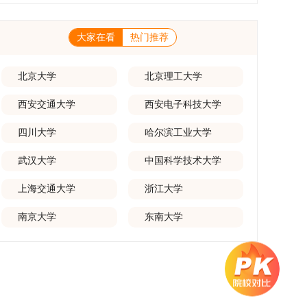
一等奖要求排名前五，二等奖要求排名前三。（二）网上报名及缴费
养能够担当民族复兴大任的高素质人才。（一）强化思想政治教育与
化学术交流。（三）优厚奖助待遇提供具有竞争力的助研津贴与生活
报名及缴费统一在网上进行，时间为2025年11月27日上午9:00至
导师队伍建设学校以党建引领为核心，将思想政治教育贯穿研究生培
补助，保障学生潜心学业与研究。（四）畅通发展渠道在培养过程中
2025年12月17日晚上10:00。考生须提前认真阅读学校及学院发布
养全过程。通过修订导师立德树人职责实施细则，明确导师在研究生
表现优异者，毕业后可优先获得苏州实验室的工作推荐机会。五、申
的招生章程、简章及专业目录，按规定完成报名及缴费。逾期未完成
大家在看
热门推荐
成长中的关键角色，推动形成以德为先、科研报国的育人氛围。在加
请条件与报名流程（一）基本申请条件不同选拔方式的申请者需满足
视为自动放弃。（三）申请材料提交符合报考条件的考生，需下载并
强学术规范和学风建设方面，学校持续开展学术诚信教育，营造风清
相应规定：本科直博生须符合上海交通大学推荐免试研究生相关要
填写《博士入学申请材料自查表》，按要求整理申请材料，确保材料
气正的学术环境。（二）完善“五育并举”育人机制学校系统推进德
求。硕博连读与申请-考核制申请者应满足当年度上海交通大学博士
齐全、顺序正确。所有纸质申请材料及自查表须于2025年12月22日
育、智育、体育、美育和劳育有机融合，构建全面发展的育人体系。
北京大学
北京理工大学
研究生招生的基本条件及各学院补充规定。（二）报名方式所有申请
上午10:00前寄达经济学院研究生招生办公室。重要提示：材料送达
通过课程教学、科研训练、社会实践等多种途径，提升研究生的综合
人须提前与意向导师沟通确认招生意向，并在达成一致后进行网上报
时间以签收时间为准，逾期不予受理；建议选择可靠快递方式邮寄；
素质，培养具有创新精神、实践能力和社会责任感的时代新人。二、
名：本科直博生须按规定时间登录国家推荐免试服务系统完成志愿填
西安交通大学
西安电子科技大学
请严格对照材料清单顺序整理提交。材料不全、不符合要求或存在弄
优化招生与学科结构，服务国家战略需求西南林业大学主动对接国家
报。硕博连读与申请-考核制考生需登录上海交通大学研招网报名系
虚作假者，资格审查将不予通过。所有提交材料不予退还。考生须对
重大战略和区域发展需要，不断优化学科布局与招生机制，提升研究
统，选择“国家实验室联培专项”，并选定名录内交大导师。（三）报
报名信息的真实性和准确性负责，报名信息一经确认提交，不得修
四川大学
哈尔滨工业大学
生教育服务经济社会发展的能力。目前，学校拥有4个一级学科博士
名时间节点本科直博生报名以学校通知为准；硕博连读与申请-考核
改。如确需修改，须在报名截止前重新填报。三、选拔与录取1.资格
点、1个博士专业学位点，以及17个一级学科硕士点和17个硕士专业
制设两批报名，第一批截止时间为2025年12月15日，第二批为2026
审查学院将依据网上报名信息及寄达的申请材料进行资格审查，核实
学位点。“十四五”期间，学校研究生规模实现显著增长，博士研究生
武汉大学
中国科学技术大学
年3月15日至4月20日，具体时间以报考学院通知为准。（四）材料
考生报考资格、材料完整性及缴费情况。审查结果预计于2025年12
规模增长达211%。在招生宣传方面，学校构建了“网络宣传+AI智能
提交申请人须按学校及报考学院要求，如实提交全部申请材料并完成
月下旬在学院网站公布。2.材料评议学院将组织专家组对通过资格审
咨询+现场答疑”三位一体的招生宣传平台，持续推进招生模式改革。
线上报名程序。六、考核与录取考核工作由上海交通大学相关学院与
查的考生材料进行评议并打分，满分为100分。评议结果预计于2026
上海交通大学
浙江大学
2024年起全面推行“申请-考核”制博士招生，2025年进一步拓展“直
苏州实验室联合组织，具体考核形式、内容及流程以学院后续公布的
年1月中上旬公布。学院将根据材料评议成绩及招生计划，确定进入
博”“硕博连读”等多元招生渠道。在学科专业调整方面，学校实施存量
方案为准。录取时将对考生进行全面考察，学术能力与思想品德并
复试的考生名单。同等学力报考者须参加学校统一组织的政治理论考
专业优化行动，压缩或撤销生源不足专业，将非全日制招生计划向需
南京大学
东南大学
重，报名及考核期间有违规或学术不端行为者将按有关规定处理。
试，具体时间地点另行通知，成绩合格线为60分。非同等学力考生无
求旺盛的学科倾斜；同时加快推进急需学科专业建设，陆续开展“生
七、其他事项（一）入学时间预计为2026年春季或秋季学期。
需参加。3.复试安排复试环节将对考生的思想品德、专业素养、外语
物与医药”“低空技术与工程”等新兴专业招生。学校还深化科教融合，
（二）费用与奖助学费标准按上海交通大学相关规定执行；学生在读
能力、创新意识及综合素质进行全面考察。复试分为笔试与面试两部
单列专项招生计划，与中国科学院昆明植物研究所、西双版纳热带植
期间享受学校与实验室共同提供的奖助学金待遇。（三）住宿安排课
分：笔试科目为“经济学综合”，适用于理论经济学与应用经济学各专
物园等科研机构开展联合培养，探索跨学科、跨机构的研究生培养新
程学习阶段由学校协调住宿；进入实验室科研阶段后，由苏州实验室
业，形式为闭卷，时长为3小时，满分100分。面试环节要求考生准
机制。（一）推进招生制度改革与生源质量提升学校建立多元化招生
统筹安排住宿。（四）未尽事宜参照上海交通大学2026年博士研究
备10—15分钟的PPT报告，内容应涵盖个人科研经历、研究成果及博
宣传与咨询平台，提升生源质量。推行“申请-考核”制博士招生，并
生招生章程及相关细则执行。相关推荐：上海市复旦大学MBA 华东
士阶段研究设想等。复试成绩按百分制计算，笔试与面试成绩各占
拓展直博与硕博连读渠道，增强招生方式的灵活性与针对性。（二）
理工大学MBA 浙江省浙江工业大学MBA
50%，计算公式为：复试成绩 = (笔试成绩 + 面试成绩) ÷ 2。复试成
优化学科专业布局通过撤销合并低效专业、加强社会急需学科建设，