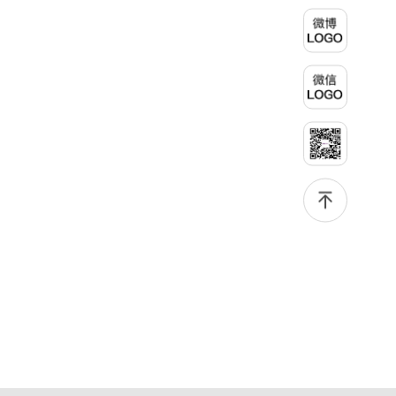
绩低于60分者不予录取。同等学力考生复试期间须加试两门本专业硕
学校不断优化学科结构。面向国家战略和产业需求，加快布局新兴交
士学位主干课程，考试形式为笔试，具体科目见复试通知。4.思想政
叉学科，推动学科专业体系动态优化。（三）深化科教融合与协同育
治与品德考核复试期间将同步进行思想政治素质和品德考核，重点考
人学校与高水平科研机构共建联合培养平台，打破传统院系壁垒，促
察考生的政治态度、道德品质、诚信状况、遵纪守法表现等。拟录取
进科研资源与人才培养深度融合，提升研究生的科研创新能力与实践
名单确定后，学院将向考生所在单位调取人事档案及现实表现材料进
能力。三、深化培养模式改革，提升研究生教育质量西南林业大学将
行复核。考核不合格者不予录取。四、录取办法1.考生总成绩由材料
教育、科技、人才协同发展的理念贯穿研究生培养全过程，着力提升
评议成绩和复试成绩加权得出，具体计算公式为：总成绩 = 材料评议
人才自主培养质量。学校实行学术学位与专业学位研究生分类培养，
成绩 × 50% + 复试成绩 × 50%。2.录取工作坚持“全面衡量、择优录
优化前者课程体系的理论深度，强化后者课程的应用性与实践性。在
取、保证质量、宁缺毋滥”原则，根据招生计划、考生总成绩、思想
产教融合方面，学校出台《科技小院管理办法》《研究生联合培养基
政治表现及身心健康状况等因素确定拟录取名单。3.拟录取考生须在
地建设管理办法》等文件，明确产学研一体化培养定位。目前已建成
规定时间内提交符合要求的体检报告（二级甲等及以上医院或四川大
8个省级科技小院，其中2个获省级专项资金支持。专业学位案例库建
学校医院出具），体检标准按教育部及学校相关规定执行。4.拟录取
设成效显著，1个项目入选教育部主题案例库，“十四五”以来获批省
名单经网上公示，并完成体检、政审、调档等程序后，学院将向合格
级案例库项目70余项、省级优质课程近50门。2025年，学校专项投
考生寄发录取通知书。
入60余万元设立研究生科研创新基金，支持学生开展前沿研究。学校
还设立“香樟学术讲坛”，拓展学生学术视野。通过系列改革，研究生
科研创新与学科竞赛成果丰硕：2024年，研究生以第一作者发表的
三检索论文占比达91.55%；在“中国研究生创新实践大赛”等赛事中，
获国家级奖项30余项、省级奖项200余项。（一）推进分类培养与课
程体系建设学校根据学术学位与专业学位不同定位，构建差异化的课
程与培养体系，强化学术型人才的理论素养和专业型人才的实践能
力。（二）加强产教融合与平台建设通过科技小院、联合培养基地等
载体，推动校企、校所协同育人，提升研究生解决实际问题的能力。
案例库与优质课程建设为高质量教学提供支撑。（三）支持科研创新
与学术交流学校设立专项科研基金，举办高水平学术讲座，鼓励研究
生参与创新实践。近年来，研究生在论文发表与学科竞赛方面取得一
系列突破，体现了培养质量的显著提升。