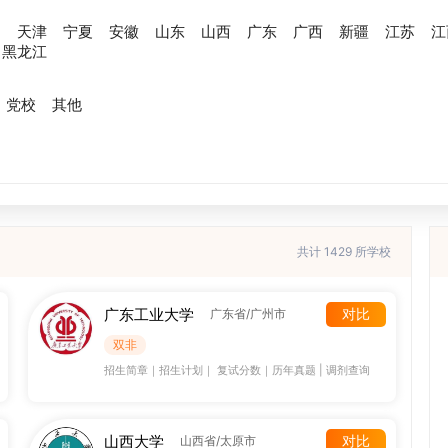
川
天津
宁夏
安徽
山东
山西
广东
广西
新疆
江苏
江
黑龙江
党校
其他
共计 1429 所学校
广东工业大学
对比
广东省/广州市
双非
招生简章
｜
招生计划
｜
复试分数
｜
历年真题
|
调剂查询
山西大学
对比
山西省/太原市