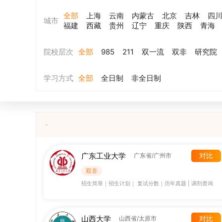
全部
上海
云南
内蒙古
北京
吉林
四
城市
福建
西藏
贵州
辽宁
重庆
陕西
青海
院校层次
全部
985
211
双一流
双非
研究院
学习方式
全部
全日制
非全日制
广东工业大学
对比
广东省/广州市
双非
招生简章
｜
招生计划
｜
复试分数
｜
历年真题
|
调剂查询
山西大学
对比
山西省/太原市