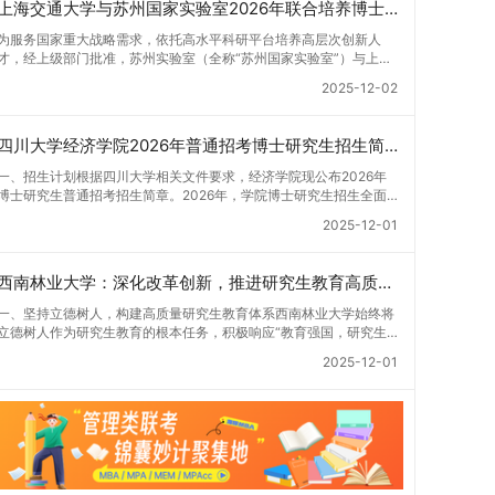
上海交通大学与苏州国家实验室2026年联合培养博士生专项计划招生简章
为服务国家重大战略需求，依托高水平科研平台培养高层次创新人
才，经上级部门批准，苏州实验室（全称“苏州国家实验室”）与上海
交通大学将于2026年继续合作开展博士研究生联合培养工作。该项
2025-12-02
目旨在选拔优秀学子，在材料及相关前沿交叉学科领域进行深度培
养。相关招生政策及安排说明如下。一、培养定位本项目致力于面向
国家战略发展方向，培育具备科学家素养、创新精神与科研能力，系
四川大学经济学院2026年普通招考博士研究生招生简章
统掌握学科前沿知识，能胜任高水平科学研究与技术开发工作的未来
领军人才。二、招生安排（一）招生学科范围涵盖材料科学与工程
一、招生计划根据四川大学相关文件要求，经济学院现公布2026年
（0805）、化学（0703）、电子科学与技术（0809）、材料与化
博士研究生普通招考招生简章。2026年，学院博士研究生招生全面
工（0856）、机械（0855）、电子信息（0854）等相关专业。
实行“申请-考核”机制。本年度计划招收博士研究生27名，具体导师
2025-12-01
（二）招生名额2026年度具体招生规模以国家最终下达计划为准，
招生计划详见学院官网发布的《四川大学经济学院2026年博士生招
首批拟招收联合培养博士生16名。具体招生院系及导师信息请见相关
生专业目录》。实际录取人数将根据国家最终下达的招生计划及考生
名录。（三）选拔途径共设置三种选拔方式，包括本科直博、硕博连
报名情况进行适当调整。除国家专项计划外，我院招收定向就业考生
西南林业大学：深化改革创新，推进研究生教育高质量发展
读与申请-考核制，将根据考生综合素质择优录取。（四）培养类别
的比例原则上不超过总计划的5%。全日制定向就业考生在基本修业
全部为全日制非定向就业博士研究生。三、培养模式与学位管理
年限内须全脱产在校学习。二、报考流程（一）报名资格1.申请人应
一、坚持立德树人，构建高质量研究生教育体系西南林业大学始终将
（一）学籍管理联合培养学生学籍隶属于上海交通大学，基本修业年
拥护中国共产党的领导，品德良好，遵纪守法，身心健康，并满足
立德树人作为研究生教育的根本任务，积极响应“教育强国，研究生
限按该校研究生学籍管理办法执行。（二）培养阶段划分培养过程分
《四川大学2026年博士研究生招生章程》中列出的各项基本条件。2.
教育何为”的时代命题。学校全面贯彻党的教育方针，以高质量党建
为两个主要阶段：第一阶段于上海交通大学完成课程学习；第二阶段
2025-12-01
具备较强的科研能力，并展现出良好的科研发展潜力。3.提交两份由
引领研究生思想政治教育，修订并印发了《研究生导师立德树人职责
进入苏州实验室，依托其重大科研任务开展课题研究与学位论文工
正高级职称专家亲笔书写的推荐信，专业领域需与报考专业相关，其
实施细则（2025年修订）》，推动导师发挥示范作用，引导学生树
作。（三）学历学位授予学生在规定年限内达到上海交通大学毕业及
中一份必须由报考导师出具。4.以同等学力身份报考者，其科研成果
立德才兼备、科技报国的远大志向，增强社会责任感和人文关怀，促
学位授予要求的，将获发上海交通大学博士研究生毕业证书并授予博
须同时符合以下两项要求：①以第一作者身份在报考学科领域内发
进个人成长与国家战略需求深度融合。同时，学校制定《关于进一步
士学位。四、项目特色与支持条件（一）高水平科研平台学生可参与
表期刊文章，其中至少1篇为A级、1篇为B级（期刊等级依据《四川
加强研究生教育管理工作的实施意见》，强化学风建设，深化科研诚
国家重大科研项目，接触材料领域大科学装置与人工智能辅助研发平
大学哲学社会科学期刊与应用成果分级方案》认定）；②作为主要
信与学术道德教育，弘扬科学精神。学校坚持“五育并举”育人理念，
台，获得前沿科研训练条件。（二）优质导师资源由包括院士在内的
完成人获得省部级二等奖及以上科研成果奖励（以证书为准），其中
通过德育铸魂、智育启智、体育强身、美育润心、劳育践行，全面培
资深科研人员组成导师团队，提供高水平学术指导，并支持参与国际