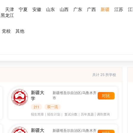
川
天津
宁夏
安徽
山东
山西
广东
广西
新疆
江苏
江
黑龙江
党校
其他
共计 25 所学校
新疆大
新疆维吾尔自治区/乌鲁木齐
对比
学
市
双一流
211
招生简章
｜
招生计划
｜
复试分数
｜
历年真题
|
调剂查询
新疆大
新疆维吾尔自治区/乌鲁木齐