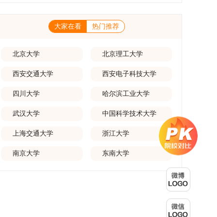
一等奖要求排名前五，二等奖要求排名前三。（二）网上报名及缴费
养能够担当民族复兴大任的高素质人才。（一）强化思想政治教育与
化学术交流。（三）优厚奖助待遇提供具有竞争力的助研津贴与生活
报名及缴费统一在网上进行，时间为2025年11月27日上午9:00至
导师队伍建设学校以党建引领为核心，将思想政治教育贯穿研究生培
补助，保障学生潜心学业与研究。（四）畅通发展渠道在培养过程中
2025年12月17日晚上10:00。考生须提前认真阅读学校及学院发布
养全过程。通过修订导师立德树人职责实施细则，明确导师在研究生
表现优异者，毕业后可优先获得苏州实验室的工作推荐机会。五、申
的招生章程、简章及专业目录，按规定完成报名及缴费。逾期未完成
大家在看
热门推荐
成长中的关键角色，推动形成以德为先、科研报国的育人氛围。在加
请条件与报名流程（一）基本申请条件不同选拔方式的申请者需满足
视为自动放弃。（三）申请材料提交符合报考条件的考生，需下载并
强学术规范和学风建设方面，学校持续开展学术诚信教育，营造风清
相应规定：本科直博生须符合上海交通大学推荐免试研究生相关要
填写《博士入学申请材料自查表》，按要求整理申请材料，确保材料
气正的学术环境。（二）完善“五育并举”育人机制学校系统推进德
求。硕博连读与申请-考核制申请者应满足当年度上海交通大学博士
齐全、顺序正确。所有纸质申请材料及自查表须于2025年12月22日
育、智育、体育、美育和劳育有机融合，构建全面发展的育人体系。
北京大学
北京理工大学
研究生招生的基本条件及各学院补充规定。（二）报名方式所有申请
上午10:00前寄达经济学院研究生招生办公室。重要提示：材料送达
通过课程教学、科研训练、社会实践等多种途径，提升研究生的综合
人须提前与意向导师沟通确认招生意向，并在达成一致后进行网上报
时间以签收时间为准，逾期不予受理；建议选择可靠快递方式邮寄；
素质，培养具有创新精神、实践能力和社会责任感的时代新人。二、
名：本科直博生须按规定时间登录国家推荐免试服务系统完成志愿填
西安交通大学
西安电子科技大学
请严格对照材料清单顺序整理提交。材料不全、不符合要求或存在弄
优化招生与学科结构，服务国家战略需求西南林业大学主动对接国家
报。硕博连读与申请-考核制考生需登录上海交通大学研招网报名系
虚作假者，资格审查将不予通过。所有提交材料不予退还。考生须对
重大战略和区域发展需要，不断优化学科布局与招生机制，提升研究
统，选择“国家实验室联培专项”，并选定名录内交大导师。（三）报
报名信息的真实性和准确性负责，报名信息一经确认提交，不得修
四川大学
哈尔滨工业大学
生教育服务经济社会发展的能力。目前，学校拥有4个一级学科博士
名时间节点本科直博生报名以学校通知为准；硕博连读与申请-考核
改。如确需修改，须在报名截止前重新填报。三、选拔与录取1.资格
点、1个博士专业学位点，以及17个一级学科硕士点和17个硕士专业
制设两批报名，第一批截止时间为2025年12月15日，第二批为2026
审查学院将依据网上报名信息及寄达的申请材料进行资格审查，核实
学位点。“十四五”期间，学校研究生规模实现显著增长，博士研究生
武汉大学
中国科学技术大学
年3月15日至4月20日，具体时间以报考学院通知为准。（四）材料
考生报考资格、材料完整性及缴费情况。审查结果预计于2025年12
规模增长达211%。在招生宣传方面，学校构建了“网络宣传+AI智能
提交申请人须按学校及报考学院要求，如实提交全部申请材料并完成
月下旬在学院网站公布。2.材料评议学院将组织专家组对通过资格审
咨询+现场答疑”三位一体的招生宣传平台，持续推进招生模式改革。
线上报名程序。六、考核与录取考核工作由上海交通大学相关学院与
查的考生材料进行评议并打分，满分为100分。评议结果预计于2026
上海交通大学
浙江大学
2024年起全面推行“申请-考核”制博士招生，2025年进一步拓展“直
苏州实验室联合组织，具体考核形式、内容及流程以学院后续公布的
年1月中上旬公布。学院将根据材料评议成绩及招生计划，确定进入
博”“硕博连读”等多元招生渠道。在学科专业调整方面，学校实施存量
方案为准。录取时将对考生进行全面考察，学术能力与思想品德并
复试的考生名单。同等学力报考者须参加学校统一组织的政治理论考
专业优化行动，压缩或撤销生源不足专业，将非全日制招生计划向需
南京大学
东南大学
重，报名及考核期间有违规或学术不端行为者将按有关规定处理。
试，具体时间地点另行通知，成绩合格线为60分。非同等学力考生无
求旺盛的学科倾斜；同时加快推进急需学科专业建设，陆续开展“生
七、其他事项（一）入学时间预计为2026年春季或秋季学期。
需参加。3.复试安排复试环节将对考生的思想品德、专业素养、外语
物与医药”“低空技术与工程”等新兴专业招生。学校还深化科教融合，
（二）费用与奖助学费标准按上海交通大学相关规定执行；学生在读
能力、创新意识及综合素质进行全面考察。复试分为笔试与面试两部
单列专项招生计划，与中国科学院昆明植物研究所、西双版纳热带植
期间享受学校与实验室共同提供的奖助学金待遇。（三）住宿安排课
分：笔试科目为“经济学综合”，适用于理论经济学与应用经济学各专
物园等科研机构开展联合培养，探索跨学科、跨机构的研究生培养新
程学习阶段由学校协调住宿；进入实验室科研阶段后，由苏州实验室
业，形式为闭卷，时长为3小时，满分100分。面试环节要求考生准
机制。（一）推进招生制度改革与生源质量提升学校建立多元化招生
统筹安排住宿。（四）未尽事宜参照上海交通大学2026年博士研究
备10—15分钟的PPT报告，内容应涵盖个人科研经历、研究成果及博
宣传与咨询平台，提升生源质量。推行“申请-考核”制博士招生，并
生招生章程及相关细则执行。相关推荐：上海市复旦大学MBA 华东
士阶段研究设想等。复试成绩按百分制计算，笔试与面试成绩各占
拓展直博与硕博连读渠道，增强招生方式的灵活性与针对性。（二）
理工大学MBA 浙江省浙江工业大学MBA
50%，计算公式为：复试成绩 = (笔试成绩 + 面试成绩) ÷ 2。复试成
优化学科专业布局通过撤销合并低效专业、加强社会急需学科建设，