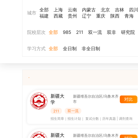
全部
上海
云南
内蒙古
北京
吉林
四
城市
福建
西藏
贵州
辽宁
重庆
陕西
青海
院校层次
全部
985
211
双一流
双非
研究院
学习方式
全部
全日制
非全日制
新疆大
新疆维吾尔自治区/乌鲁木齐
对比
学
市
双一流
211
招生简章
｜
招生计划
｜
复试分数
｜
历年真题
|
调剂查询
新疆大
新疆维吾尔自治区/乌鲁木齐