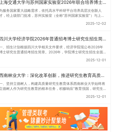
上海交通大学与苏州国家实验室2026年联合培养博士生专项计划招生简章
为服务国家重大战略需求，依托高水平科研平台培养高层次创新人
才，经上级部门批准，苏州实验室（全称“苏州国家实验室”）与上海
交通大学将于2026年继续合作开展博士研究生联合培养工作。该项
2025-12-02
目旨在选拔优秀学子，在材料及相关前沿交叉学科领域进行深度培
养。相关招生政策及安排说明如下。一、培养定位本项目致力于面向
国家战略发展方向，培育具备科学家素养、创新精神与科研能力，系
四川大学经济学院2026年普通招考博士研究生招生简章
统掌握学科前沿知识，能胜任高水平科学研究与技术开发工作的未来
领军人才。二、招生安排（一）招生学科范围涵盖材料科学与工程
一、招生计划根据四川大学相关文件要求，经济学院现公布2026年
（0805）、化学（0703）、电子科学与技术（0809）、材料与化
博士研究生普通招考招生简章。2026年，学院博士研究生招生全面
工（0856）、机械（0855）、电子信息（0854）等相关专业。
实行“申请-考核”机制。本年度计划招收博士研究生27名，具体导师
2025-12-01
（二）招生名额2026年度具体招生规模以国家最终下达计划为准，
招生计划详见学院官网发布的《四川大学经济学院2026年博士生招
首批拟招收联合培养博士生16名。具体招生院系及导师信息请见相关
生专业目录》。实际录取人数将根据国家最终下达的招生计划及考生
名录。（三）选拔途径共设置三种选拔方式，包括本科直博、硕博连
报名情况进行适当调整。除国家专项计划外，我院招收定向就业考生
西南林业大学：深化改革创新，推进研究生教育高质量发展
读与申请-考核制，将根据考生综合素质择优录取。（四）培养类别
的比例原则上不超过总计划的5%。全日制定向就业考生在基本修业
全部为全日制非定向就业博士研究生。三、培养模式与学位管理
年限内须全脱产在校学习。二、报考流程（一）报名资格1.申请人应
一、坚持立德树人，构建高质量研究生教育体系西南林业大学始终将
（一）学籍管理联合培养学生学籍隶属于上海交通大学，基本修业年
拥护中国共产党的领导，品德良好，遵纪守法，身心健康，并满足
立德树人作为研究生教育的根本任务，积极响应“教育强国，研究生
限按该校研究生学籍管理办法执行。（二）培养阶段划分培养过程分
《四川大学2026年博士研究生招生章程》中列出的各项基本条件。2.
教育何为”的时代命题。学校全面贯彻党的教育方针，以高质量党建
为两个主要阶段：第一阶段于上海交通大学完成课程学习；第二阶段
2025-12-01
具备较强的科研能力，并展现出良好的科研发展潜力。3.提交两份由
引领研究生思想政治教育，修订并印发了《研究生导师立德树人职责
进入苏州实验室，依托其重大科研任务开展课题研究与学位论文工
正高级职称专家亲笔书写的推荐信，专业领域需与报考专业相关，其
实施细则（2025年修订）》，推动导师发挥示范作用，引导学生树
作。（三）学历学位授予学生在规定年限内达到上海交通大学毕业及
中一份必须由报考导师出具。4.以同等学力身份报考者，其科研成果
立德才兼备、科技报国的远大志向，增强社会责任感和人文关怀，促
学位授予要求的，将获发上海交通大学博士研究生毕业证书并授予博
须同时符合以下两项要求：①以第一作者身份在报考学科领域内发
进个人成长与国家战略需求深度融合。同时，学校制定《关于进一步
士学位。四、项目特色与支持条件（一）高水平科研平台学生可参与
表期刊文章，其中至少1篇为A级、1篇为B级（期刊等级依据《四川
加强研究生教育管理工作的实施意见》，强化学风建设，深化科研诚
国家重大科研项目，接触材料领域大科学装置与人工智能辅助研发平
大学哲学社会科学期刊与应用成果分级方案》认定）；②作为主要
信与学术道德教育，弘扬科学精神。学校坚持“五育并举”育人理念，
台，获得前沿科研训练条件。（二）优质导师资源由包括院士在内的
完成人获得省部级二等奖及以上科研成果奖励（以证书为准），其中
通过德育铸魂、智育启智、体育强身、美育润心、劳育践行，全面培
资深科研人员组成导师团队，提供高水平学术指导，并支持参与国际