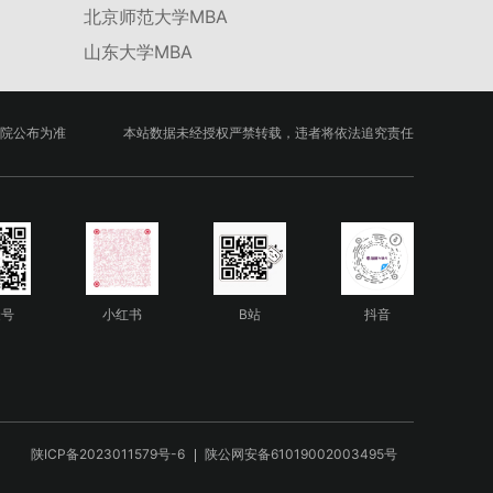
北京师范大学MBA
山东大学MBA
院公布为准
本站数据未经授权严禁转载，违者将依法追究责任
众号
小红书
B站
抖音
陕ICP备2023011579号-6
陕公网安备61019002003495号