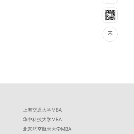
绩低于60分者不予录取。同等学力考生复试期间须加试两门本专业硕
学校不断优化学科结构。面向国家战略和产业需求，加快布局新兴交
士学位主干课程，考试形式为笔试，具体科目见复试通知。4.思想政
叉学科，推动学科专业体系动态优化。（三）深化科教融合与协同育
治与品德考核复试期间将同步进行思想政治素质和品德考核，重点考
人学校与高水平科研机构共建联合培养平台，打破传统院系壁垒，促
察考生的政治态度、道德品质、诚信状况、遵纪守法表现等。拟录取
进科研资源与人才培养深度融合，提升研究生的科研创新能力与实践
名单确定后，学院将向考生所在单位调取人事档案及现实表现材料进
能力。三、深化培养模式改革，提升研究生教育质量西南林业大学将
行复核。考核不合格者不予录取。四、录取办法1.考生总成绩由材料
教育、科技、人才协同发展的理念贯穿研究生培养全过程，着力提升
评议成绩和复试成绩加权得出，具体计算公式为：总成绩 = 材料评议
人才自主培养质量。学校实行学术学位与专业学位研究生分类培养，
成绩 × 50% + 复试成绩 × 50%。2.录取工作坚持“全面衡量、择优录
优化前者课程体系的理论深度，强化后者课程的应用性与实践性。在
取、保证质量、宁缺毋滥”原则，根据招生计划、考生总成绩、思想
产教融合方面，学校出台《科技小院管理办法》《研究生联合培养基
政治表现及身心健康状况等因素确定拟录取名单。3.拟录取考生须在
地建设管理办法》等文件，明确产学研一体化培养定位。目前已建成
规定时间内提交符合要求的体检报告（二级甲等及以上医院或四川大
8个省级科技小院，其中2个获省级专项资金支持。专业学位案例库建
学校医院出具），体检标准按教育部及学校相关规定执行。4.拟录取
设成效显著，1个项目入选教育部主题案例库，“十四五”以来获批省
名单经网上公示，并完成体检、政审、调档等程序后，学院将向合格
级案例库项目70余项、省级优质课程近50门。2025年，学校专项投
考生寄发录取通知书。
入60余万元设立研究生科研创新基金，支持学生开展前沿研究。学校
还设立“香樟学术讲坛”，拓展学生学术视野。通过系列改革，研究生
科研创新与学科竞赛成果丰硕：2024年，研究生以第一作者发表的
三检索论文占比达91.55%；在“中国研究生创新实践大赛”等赛事中，
获国家级奖项30余项、省级奖项200余项。（一）推进分类培养与课
程体系建设学校根据学术学位与专业学位不同定位，构建差异化的课
程与培养体系，强化学术型人才的理论素养和专业型人才的实践能
力。（二）加强产教融合与平台建设通过科技小院、联合培养基地等
上海交通大学MBA
载体，推动校企、校所协同育人，提升研究生解决实际问题的能力。
案例库与优质课程建设为高质量教学提供支撑。（三）支持科研创新
华中科技大学MBA
与学术交流学校设立专项科研基金，举办高水平学术讲座，鼓励研究
生参与创新实践。近年来，研究生在论文发表与学科竞赛方面取得一
北京航空航天大学MBA
系列突破，体现了培养质量的显著提升。