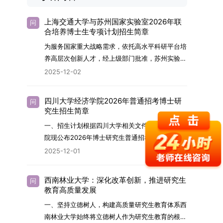
上海交通大学与苏州国家实验室2026年联
问
合培养博士生专项计划招生简章
为服务国家重大战略需求，依托高水平科研平台培
养高层次创新人才，经上级部门批准，苏州实验室
（全称“苏州国家实验室”）与上海交通大学将于
2025-12-02
2026年继续合作开展博士研究生联合培养工作。
该项目旨在选拔优秀学子，在材料及相关前沿交叉
四川大学经济学院2026年普通招考博士研
问
学科领域进行深度培养。相关招生政策及安排说明
究生招生简章
如下。一、培养定位本项目致力于面向国家战略发
一、招生计划根据四川大学相关文件要求，经济学
展方向，培育具备科学家素养、创新精神与科研能
院现公布2026年博士研究生普通招考招生简章。
力，系统掌握学科前沿知识，能胜任高水平科学研
2026年，学院博士研究生招生全面实行“申请-考
2025-12-01
究与技术开发工作的未来领军人才。二、招生安排
核”机制。本年度计划招收博士研究生27名，具体
（一）招生学科范围涵盖材料科学与工程
导师招生计划详见学院官网发布的《四川大学经济
（0805）、化学（0703）、电子科学与技术
西南林业大学：深化改革创新，推进研究生
问
学院2026年博士生招生专业目录》。实际录取人
教育高质量发展
（0809）、材料与化工（0856）、机械
数将根据国家最终下达的招生计划及考生报名情况
（0855）、电子信息（0854）等相关专业。
一、坚持立德树人，构建高质量研究生教育体系西
进行适当调整。除国家专项计划外，我院招收定向
（二）招生名额2026年度具体招生规模以国家最
南林业大学始终将立德树人作为研究生教育的根本
就业考生的比例原则上不超过总计划的5%。全日