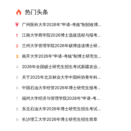
直接导致审核不通过。论文统计遵循以下原则：对
或撤销生源不足专业，将非全日制招生计划向需求
考核方式、时间、地点等多方面做好细致安排，确
100分。评议结果预计于2026年1月中上旬公布。
作，符合博士学位授予要求，同意通过博士学位论
报考学院通知为准。（四）材料提交申请人须按学
于SCI、EI、ISTP、CSCD、CSSCI、A刊、B刊等
旺盛的学科倾斜；同时加快推进急需学科专业建
保考核结果客观准确。1. 复试考核构成复试成绩由
学院将根据材料评议成绩及招生计划，确定进入复
热门头条
文答辩。文枚由张连刚教授指导完成学业，其答辩
校及报考学院要求，如实提交全部申请材料并完成
高水平论文，仅统计以桂林理工大学为第一署名单
设，陆续开展“生物与医药”“低空技术与工程”等新
笔试与面试两部分组成，具体占比为：笔试成绩占
试的考生名单。同等学力报考者须参加学校统一组
通过标志着西南林业大学农林经济管理专业诞生首
线上报名程序。六、考核与录取考核工作由上海交
位，且研究生为第一作者，或导师为第一作者、研
兴专业招生。学校还深化科教融合，单列专项招生
复试总成绩的40%，面试成绩占复试总成绩的
广州医科大学2026年“申请-考核”制招收博士研究生报考公告
织的政治理论考试，具体时间地点另行通知，成绩
位博士毕业生。待学校学位评定委员会审议通过
通大学相关学院与苏州实验室联合组织，具体考核
究生为第二作者的论文；在Nature、Science、
计划，与中国科学院昆明植物研究所、西双版纳热
60%。（1）笔试：以英语能力测试为核心，重点
合格线为60分。非同等学力考生无需参加。3.复
后，她也将成为云南省该专业首位获得博士学位的
形式、内容及流程以学院后续公布的方案为准。录
江南大学商学院2026博士选拔流程与报考条件汇总
1
Cell三大顶刊及其子刊发表的论文，不受作者排名
带植物园等科研机构开展联合培养，探索跨学科、
考查考生的英语阅读理解、书面写作及英汉互译能
试安排复试环节将对考生的思想品德、专业素养、
研究生。（二）学科建设意义此次博士论文答辩的
取时将对考生进行全面考察，学术能力与思想品德
限制，只要署名单位包含桂林理工大学均纳入统计
跨机构的研究生培养新机制。（一）推进招生制度
力，全面评估其英语综合应用水平。（2）面试：
兰州大学管理学院2026年硕博连读博士研究生招生“申请-考核”实施方案
2
外语能力、创新意识及综合素质进行全面考察。复
顺利完成，是学院在农林经济管理博士研究生培养
并重，报名及考核期间有违规或学术不端行为者将
范围。其中，被SCI、EI、ISTP收录的论文，需额
改革与生源质量提升学校建立多元化招生宣传与咨
采用综合面试形式，考核内容涵盖中英文自我介
试分为笔试与面试两部分：笔试科目为“经济学综
方面取得的重要进展，反映了该学位点建设已初见
按有关规定处理。七、其他事项（一）入学时间预
南开大学2026年“申请-考核”制博士研究生招生录取工作实施细则
3
外提供检索证明，论文全文与检索证明须合并为单
询平台，提升生源质量。推行“申请-考核”制博士
绍、综合素养评估（包括逻辑思维、沟通表达、应
合”，适用于理论经济学与应用经济学各专业，形
成效。这一成果不仅体现了学科建设的新突破，也
计为2026年春季或秋季学期。（二）费用与奖助
个PDF文件上传。不同类型论文需提交的附件材料
招生，并拓展直博与硕博连读渠道，增强招生方式
变能力等）以及专业认知程度（包括对目标专业的
2026年全国硕士研究生招生考试新疆农业大学报考点网上确认公告
4
式为闭卷，时长为3小时，满分100分。面试环节
为未来农林经济管理学科的持续发展、学术交流与
学费标准按上海交通大学相关规定执行；学生在读
如下：1. 被SCI、EI、ISTP、SSCI、A&HCI来源期
的灵活性与针对性。（二）优化学科专业布局通过
了解、学习规划等），全方位判断考生是否具备进
要求考生准备10—15分钟的PPT报告，内容应涵盖
合作注入了新的活力。
期间享受学校与实验室共同提供的奖助学金待遇。
关于2025年北京林业大学中国科协青年科技人才培育工程博士生推荐工作的通知
5
刊收录的论文：需按“检索证明（如有）+分区报告
撤销合并低效专业、加强社会急需学科建设，学校
入目标专业学习的潜力。2. 复试时间安排复试时
个人科研经历、研究成果及博士阶段研究设想等。
（三）住宿安排课程学习阶段由学校协调住宿；进
（如有）+论文全文（必备）”的顺序合并材料；2.
不断优化学科结构。面向国家战略和产业需求，加
间初步定于2026年1月6日（星期二）下午，具体
中国石油大学经管2026年博士研究生报考通知
6
复试成绩按百分制计算，笔试与面试成绩各占
入实验室科研阶段后，由苏州实验室统筹安排住
在国内核心期刊发表的论文：需上传论文全文扫描
快布局新兴交叉学科，推动学科专业体系动态优
时段划分如下：（1）笔试时段：14:30—15:30，
50%，计算公式为：复试成绩 = (笔试成绩 + 面试
宿。（四）未尽事宜参照上海交通大学2026年博
福州大学经济与管理学院2026年“申请-考核”制招收攻读博士学位研究生相关要求
7
件；3. 已收到正式录用通知但尚未刊发的论文：
化。（三）深化科教融合与协同育人学校与高水平
时长60分钟；（2）面试时段：15:50—17:50，时
成绩) ÷ 2。复试成绩低于60分者不予录取。同等
士研究生招生章程及相关细则执行。相关推荐：上
需提交包含明确卷期号的录用通知原件及论文录用
科研机构共建联合培养平台，打破传统院系壁垒，
长120分钟。若因报名人数调整或其他特殊情况需
东北石油大学2026年博士研究生招生考试实施细则
8
学力考生复试期间须加试两门本专业硕士学位主干
海市复旦大学MBA 华东理工大学MBA 浙江省
稿。（二）科研奖励、专利及专著登记细则科研奖
促进科研资源与人才培养深度融合，提升研究生的
变更时间，学院将通过官方渠道提前通知所有考
课程，考试形式为笔试，具体科目见复试通知。4.
浙江工业大学MBA
长沙理工大学2026年博士研究生招生简章
9
励与专著（含软件著作权、学术专著）需已正式获
科研创新能力与实践能力。三、深化培养模式改
生。3. 复试地点安排本次复试的举办地点为海南
思想政治与品德考核复试期间将同步进行思想政治
得或出版，专利成果可包括处于申请中、已受理及
革，提升研究生教育质量西南林业大学将教育、科
大学观澜湖校区。考虑到最终报名人数可能影响考
素质和品德考核，重点考察考生的政治态度、道德