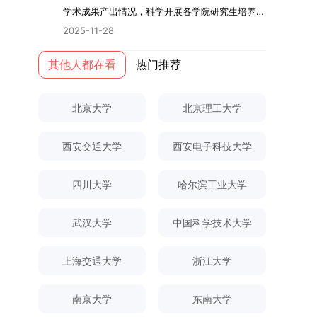
际情况，特制定本实施方案。一、组建选拔工作专
读学校及学院发布的招生章程、简章及专业目录，
关研究的交叉融合，为促进茶农增收、服务双碳目
学术指导，并支持参与国际化学术交流。（三）优
学术成果产出情况，科学开展各学院研究生培养质
环境。（二）完善“五育并举”育人机制学校系统推
项领导小组为统筹推进自主选择专业选拔全流程工
按规定完成报名及缴费。逾期未完成视为自动放
标实现以及全面推进乡村振兴战略提供了有益参
厚奖助待遇提供具有竞争力的助研津贴与生活补
量评估工作，进一步推进研究生成果管理的规范
进德育、智育、体育、美育和劳育有机融合，构建
2025-11-28
作，确保各项环节有序落地，学院专门成立选拔工
弃。（三）申请材料提交符合报考条件的考生，需
考。二、答辩过程与主要内容（一）论文主要内容
助，保障学生潜心学业与研究。（四）畅通发展渠
化、制度化与信息化建设，现就2025年度研究生
全面发展的育人体系。通过课程教学、科研训练、
作领导小组。二、明确报名准入条件本次自主选择
下载并填写《博士入学申请材料自查表》，按要求
与框架文枚博士的论文聚焦茶农参与合作社这一现
道在培养过程中表现优异者，毕业后可优先获得苏
成果统计、审核及考核相关事宜通知如下：一、成
其他人都在看
热门推荐
社会实践等多种途径，提升研究生的综合素质，培
专业选拔的报名对象限定为2025级全日制普通本
整理申请材料，确保材料齐全、顺序正确。所有纸
实背景，系统梳理了“认知—采纳—转型—收益”的
州实验室的工作推荐机会。五、申请条件与报名流
果统计范畴及填报规范本次成果统计对象为我校全
养具有创新精神、实践能力和社会责任感的时代新
科在读学生，第二学士学位学生不在本次选拔范围
质申请材料及自查表须于2025年12月22日上午
作用链条，重点探讨了不同利益联结模式如何影响
程（一）基本申请条件不同选拔方式的申请者需满
体博士、硕士研究生，统计时限为2025年11月30
人。二、优化招生与学科结构，服务国家战略需求
内。同时需特别说明的是，在高考招生环节中，国
10:00前寄达经济学院研究生招生办公室。重要提
北京大学
北京理工大学
茶农的绿色生产决策，揭示了合作社在引导农业生
足相应规定：本科直博生须符合上海交通大学推荐
日前正式取得的各类学术成果。成果涵盖正式刊发
西南林业大学主动对接国家重大战略和区域发展需
家或学校已明确标注不得转专业的本科学生，不具
示：材料送达时间以签收时间为准，逾期不予受
产方式绿色转型中的内在机制。（二）答辩过程回
免试研究生相关要求。硕博连读与申请-考核制申
的学术论文、获得的科研奖励、已授权或在申的专
要，不断优化学科布局与招生机制，提升研究生教
备参与本次选拔考核的资格。三、确定选拔考核方
理；建议选择可靠快递方式邮寄；请严格对照材料
顾在答辩陈述环节，文枚就研究背景、分析框架、
请者应满足当年度上海交通大学博士研究生招生的
西安交通大学
西安电子科技大学
利、正式出版的专著、学科竞赛获奖证书及参与国
育服务经济社会发展的能力。目前，学校拥有4个
式本次自主选择专业选拔考核采用“初试+复试”的
清单顺序整理提交。材料不全、不符合要求或存在
核心内容以及创新之处进行了系统汇报。答辩委员
基本条件及各学院补充规定。（二）报名方式所有
内外学术交流活动的相关证明等。所有在校研究生
一级学科博士点、1个博士专业学位点，以及17个
两级考核模式，其中初试由学校教务处统一部署组
弄虚作假者，资格审查将不予通过。所有提交材料
会各位专家本着严谨求实的学术态度，从理论支
申请人须提前与意向导师沟通确认招生意向，并在
须登录桂林理工大学研究生教育综合管理信息系
一级学科硕士点和17个硕士专业学位点。“十四
四川大学
哈尔滨工业大学
织，复试环节则由我院自主负责实施，具体安排如
不予退还。考生须对报名信息的真实性和准确性负
撑、研究方法、数据论证以及逻辑结构等多个维度
达成一致后进行网上报名：本科直博生须按规定时
统，在指定功能模块完成成果信息录入，并上传相
五”期间，学校研究生规模实现显著增长，博士研
下：（一）学校统一初试安排初试的具体考试时
责，报名信息一经确认提交，不得修改。如确需修
对论文展开评议，在肯定论文质量的同时，也提出
间登录国家推荐免试服务系统完成志愿填报。硕博
关证明材料的PDF版本，相关审核人员将通过系统
究生规模增长达211%。在招生宣传方面，学校构
间、考试科目、考场分布及相关要求，以《关于做
武汉大学
中国科学技术大学
改，须在报名截止前重新填报。三、选拔与录取1.
了若干修改建议，并就如何进一步聚焦关键科学问
连读与申请-考核制考生需登录上海交通大学研招
进行线上审核。（一）学术论文登记细则学术论文
建了“网络宣传+AI智能咨询+现场答疑”三位一体的
好2025-2026学年第1学期自主选择专业选拔考核
资格审查学院将依据网上报名信息及寄达的申请材
题、加强理论阐释深度等方面给予了指导。三、答
网报名系统，选择“国家实验室联培专项”，并选定
包含期刊论文与会议论文两类，研究生需在系
招生宣传平台，持续推进招生模式改革。2024年
准备工作的通知》（海大本[2025]17号）文件中
料进行资格审查，核实考生报考资格、材料完整性
上海交通大学
浙江大学
辩结果与培养意义（一）答辩结果经答辩委员会充
名录内交大导师。（三）报名时间节点本科直博生
统“论文发表信息维护”板块完成信息填报。该板块
起全面推行“申请-考核”制博士招生，2025年进一
的明确规定为准，考生可随时关注学校教务处发布
及缴费情况。审查结果预计于2025年12月下旬在
分讨论、集体评议及无记名投票，一致认为文枚的
报名以学校通知为准；硕博连读与申请-考核制设
中标注为红色的字段为必填项，填报时须确保信息
步拓展“直博”“硕博连读”等多元招生渠道。在学科
的官方信息。（二）学院自主复试安排复试是衡量
学院网站公布。2.材料评议学院将组织专家组对通
博士学位论文研究思路清晰、内容充实、调研扎
两批报名，第一批截止时间为2025年12月15日，
南京大学
东南大学
真实准确、完整规范，若出现空项或错填情况，将
专业调整方面，学校实施存量专业优化行动，压缩
考生综合能力与专业适配度的关键环节，我院将从
过资格审查的考生材料进行评议并打分，满分为
实、写作规范、结论可靠，且已完成足量研究工
第二批为2026年3月15日至4月20日，具体时间以