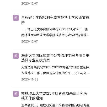
终下达计划为准，首批拟招收联合培养博士生16
任务，积极响应“教育强国，研究生教育何为”的时
2025-12-01
制定向就业考生在基本修业年限内须全脱产在校学
名。具体招生院系及导师信息请见相关名录。
代命题。学校全面贯彻党的教育方针，以高质量党
习。二、报考流程（一）报名资格1.申请人应拥护
（三）选拔途径共设置三种选拔方式，包括本科直
建引领研究生思想政治教育，修订并印发了《研究
中国共产党的领导，品德良好，遵纪守法，身心健
里程碑！学院顺利完成首位博士学位论文答
问
博、硕博连读与申请-考核制，将根据考生综合素
生导师立德树人职责实施细则（2025年修
辩
康，并满足《四川大学2026年博士研究生招生章
质择优录取。（四）培养类别全部为全日制非定向
订）》，推动导师发挥示范作用，引导学生树立德
程》中列出的各项基本条件。2.具备较强的科研能
一、博士论文答辩顺利举行2025年11月19日，西
就业博士研究生。三、培养模式与学位管理（一）
才兼备、科技报国的远大志向，增强社会责任感和
力，并展现出良好的科研发展潜力。3.提交两份由
南林业大学经济管理学院成功举办农林经济管理专
学籍管理联合培养学生学籍隶属于上海交通大学，
人文关怀，促进个人成长与国家战略需求深度融
正高级职称专家亲笔书写的推荐信，专业领域需与
业首届博士研究生学位论文答辩会。答辩地点设于
基本修业年限按该校研究生学籍管理办法执行。
2025-12-01
合。同时，学校制定《关于进一步加强研究生教育
报考专业相关，其中一份必须由报考导师出具。4.
学院303会议室，博士生文枚就其博士学位论文进
（二）培养阶段划分培养过程分为两个主要阶段：
管理工作的实施意见》，强化学风建设，深化科研
以同等学力身份报考者，其科研成果须同时符合以
行了汇报与答辩。答辩委员会由多位知名专家组
第一阶段于上海交通大学完成课程学习；第二阶段
诚信与学术道德教育，弘扬科学精神。学校坚
海南大学国际旅游与公共管理学院考研自主
问
下两项要求：①以第一作者身份在报考学科领域
成。北京林业大学陈建成教授担任主席，委员包括
进入苏州实验室，依托其重大科研任务开展课题研
选择专业选拔方案
持“五育并举”育人理念，通过德育铸魂、智育启
内发表期刊文章，其中至少1篇为A级、1篇为B级
云南财经大学熊德平教授、杨增雄教授、李亚波教
究与学位论文工作。（三）学历学位授予学生在规
智、体育强身、美育润心、劳育践行，全面培养能
为规范开展我院2025-2026学年第1学期自主选择
（期刊等级依据《四川大学哲学社会科学期刊与应
授，以及昆明理工大学冯朝睿教授。文枚的博士论
定年限内达到上海交通大学毕业及学位授予要求
够担当民族复兴大任的高素质人才。（一）强化思
专业选拔工作，保障选拔过程的公平、公正与公
用成果分级方案》认定）；②作为主要完成人获
文选题为《加入合作社对茶农绿色生产行为的影响
的，将获发上海交通大学博士研究生毕业证书并授
想政治教育与导师队伍建设学校以党建引领为核
开，依据《海南大学普通本科学生自主选择专业管
得省部级二等奖及以上科研成果奖励（以证书为
2025-11-28
研究》，该研究立足于茶农生产经营实际，围
予博士学位。四、项目特色与支持条件（一）高水
心，将思想政治教育贯穿研究生培养全过程。通过
理办法》（海大党政办[2024]54号）及《关于做
准），其中一等奖要求排名前五，二等奖要求排名
绕“认知—采纳—转型—收益”这一主线，深入剖析
平科研平台学生可参与国家重大科研项目，接触材
修订导师立德树人职责实施细则，明确导师在研究
好2025-2026学年第1学期自主选择专业选拔考核
前三。（二）网上报名及缴费报名及缴费统一在网
合作社及其利益联结机制对茶农采纳绿色生产技术
料领域大科学装置与人工智能辅助研发平台，获得
桂林理工大学2025年研究生成果统计和考
问
生成长中的关键角色，推动形成以德为先、科研报
准备工作的通知》（海大本[2025]17号）两份核
上进行，时间为2025年11月27日上午9:00至
核工作的通知
行为的影响路径，不仅深化了合作社推动农业绿色
前沿科研训练条件。（二）优质导师资源由包括院
国的育人氛围。在加强学术规范和学风建设方面，
心文件精神，结合我院学科建设特点与教学管理实
2025年12月17日晚上10:00。考生须提前认真阅
转型的理论认识，也促进了农业经济学与生态学相
士在内的资深科研人员组成导师团队，提供高水平
全体教职工、在校研究生：为精准掌握我校研究生
学校持续开展学术诚信教育，营造风清气正的学术