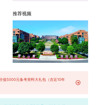
场参与考核，由此产生的后果由考生自行承担。6.
二等奖。若获奖证书注明指导教师信息，需完整填
的课程与培养体系，强化学术型人才的理论素养和
其他说明与咨询渠道本方案中未明确提及的相关事
写指导教师姓名、排名及具体分工；同一竞赛同一
专业型人才的实践能力。（二）加强产教融合与平
宜，均以海南大学教务处发布的自主选择专业相关
推荐视频
奖项有多名研究生共同参与的，由其中1名研究生
台建设通过科技小院、联合培养基地等载体，推动
文件及后续通知为准。考生若在报名及备考过程中
负责统一登记，同时按证书上的姓名顺序填写所有
校企、校所协同育人，提升研究生解决实际问题的
有疑问，可联系学院选拔工作领导小组秘书咨询，
参赛成员及排名，其他成员无需重复填报，系统将
能力。案例库与优质课程建设为高质量教学提供支
确保及时获取准确信息。
自动关联显示相关信息；团队中包含非本校研究生
撑。（三）支持科研创新与学术交流学校设立专项
的，需在备注栏明确说明。附件材料需上传获奖证
科研基金，举办高水平学术讲座，鼓励研究生参与
书的彩色扫描件。（四）学术交流活动登记细则研
创新实践。近年来，研究生在论文发表与学科竞赛
究生参与的国内外学术交流活动，包括参加学术会
方面取得一系列突破，体现了培养质量的显著提
议听会、本人在会议上作报告及参与科考活动等，
升。
均需在系统“学术活动信息维护”菜单进行登记。附
件材料需将活动证明相关文件（含会议通知、活动
议程、参与现场照片、个人心得体会等）合并为单
个PDF文件上传。二、成果审核流程及要求1. 研究
价值5000元备考资料大礼包（含近10年
生竞赛获奖成果由竞赛指导教师负责初审；除竞赛
外的其他各类成果，由研究生的导师承担初审职
责。2. 经指导教师或竞赛指导教师审核通过的成
果，方可提交至学院及研究生院进行最终认定；未