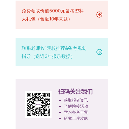
已授权三种状态。研究生需通过系统“科研成果信
技、人才协同发展的理念贯穿研究生培养全过程，
场设置，具体的笔试教室与面试房间将在报名结束
品质、诚信状况、遵纪守法表现等。拟录取名单确
息维护”菜单进行填报，每一项成果对应的所有证
免费领取价值5000元备考资料
着力提升人才自主培养质量。学校实行学术学位与
后，通过学院官网或班级通知等方式另行公布，请
定后，学院将向考生所在单位调取人事档案及现实
明材料均需整合为单个PDF文件上传。各类成果附
专业学位研究生分类培养，优化前者课程体系的理
大礼包（含近10年真题）
考生密切关注。4. 综合成绩核算与录取规则考生
表现材料进行复核。考核不合格者不予录取。四、
件材料要求如下：1. 科研奖励及竞赛获奖：仅限省
论深度，强化后者课程的应用性与实践性。在产教
的最终综合成绩采用“初试+复试”加权计算方式，
录取办法1.考生总成绩由材料评议成绩和复试成绩
部级及以上级别奖励，需上传包含获奖者姓名的荣
融合方面，学校出台《科技小院管理办法》《研究
其中学校统一初试成绩占比50%，学院复试总成绩
加权得出，具体计算公式为：总成绩 = 材料评议
誉证书或奖状彩色扫描件；2. 学术专著：需上传
生联合培养基地建设管理办法》等文件，明确产学
占比50%。综合成绩核算完成后，将按分数从高到
成绩 × 50% + 复试成绩 × 50%。2.录取工作坚
封面、编者信息页、目录及封底的完整扫描件；3.
研一体化培养定位。目前已建成8个省级科技小
低进行排序，需要特别注意的是，初试成绩未达到
持“全面衡量、择优录取、保证质量、宁缺毋滥”原
联系老师1v1院校推荐&备考规划
国家授权专利：包括发明专利、实用新型专利、外
院，其中2个获省级专项资金支持。专业学位案例
及格线的考生，将不纳入排名范围。录取工作将严
则，根据招生计划、考生总成绩、思想政治表现及
指导（送近3年报录数据）
观设计专利，需上传专利受理通知书及授权证书的
库建设成效显著，1个项目入选教育部主题案例
格按照学院自主选择专业的计划名额，从排名靠前
身心健康状况等因素确定拟录取名单。3.拟录取考
彩色扫描件。（三）学科竞赛登记细则仅统计研究
库，“十四五”以来获批省级案例库项目70余项、省
的考生中依次录取。若出现综合成绩相同的情况，
生须在规定时间内提交符合要求的体检报告（二级
生作为竞赛团队负责人，参与学科竞赛（文艺、体
级优质课程近50门。2025年，学校专项投入60余
将按以下顺序进行成绩比对，确定最终录取名次：
甲等及以上医院或四川大学校医院出具），体检标
育类竞赛除外）并获得省部级三等奖及以上奖励的
万元设立研究生科研创新基金，支持学生开展前沿
第一步比对初试科目中“高等数学B”的成绩，成绩
准按教育部及学校相关规定执行。4.拟录取名单经
成果，研究生需在系统“学科竞赛信息维护”菜单完
研究。学校还设立“香樟学术讲坛”，拓展学生学术
高者优先；若该科目成绩仍相同，则比对复试
网上公示，并完成体检、政审、调档等程序后，学
扫码关注我们
成填报。填报信息需与获奖证书内容完全一致，重
视野。通过系列改革，研究生科研创新与学科竞赛
中“英语”科目的成绩，以成绩高者为优先录取对
院将向合格考生寄发录取通知书。
点包含参赛年份、竞赛全称、竞赛类别（从系统预
成果丰硕：2024年，研究生以第一作者发表的三
获取报者资讯
象。5. 复试应试要求为保障复试工作的严肃性与
设列表中选择，具体分类可参考相关说明，无对应
了解院校活动
检索论文占比达91.55%；在“中国研究生创新实践
规范性，考生在参加笔试和面试时，必须携带本人
学习备考干货
选项时选择“其他”，并在竞赛名称中详细标注）、
大赛”等赛事中，获国家级奖项30余项、省级奖项
身份证及学生证原件，以便工作人员进行身份核
研究上岸攻略
获奖等级等核心信息。获奖级别分为国际级、国家
200余项。（一）推进分类培养与课程体系建设学
验。未按要求携带有效证件的考生，将无法进入考
级、省部级三类，获奖等级分为特等奖、一等奖、
校根据学术学位与专业学位不同定位，构建差异化