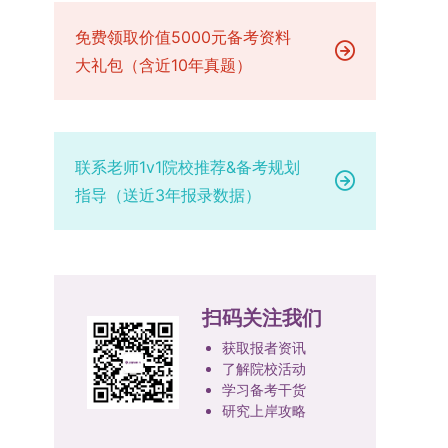
已授权三种状态。研究生需通过系统“科研成果信
技、人才协同发展的理念贯穿研究生培养全过程，
场设置，具体的笔试教室与面试房间将在报名结束
品质、诚信状况、遵纪守法表现等。拟录取名单确
息维护”菜单进行填报，每一项成果对应的所有证
免费领取价值5000元备考资料
着力提升人才自主培养质量。学校实行学术学位与
后，通过学院官网或班级通知等方式另行公布，请
定后，学院将向考生所在单位调取人事档案及现实
明材料均需整合为单个PDF文件上传。各类成果附
专业学位研究生分类培养，优化前者课程体系的理
大礼包（含近10年真题）
考生密切关注。4. 综合成绩核算与录取规则考生
表现材料进行复核。考核不合格者不予录取。四、
件材料要求如下：1. 科研奖励及竞赛获奖：仅限省
论深度，强化后者课程的应用性与实践性。在产教
的最终综合成绩采用“初试+复试”加权计算方式，
录取办法1.考生总成绩由材料评议成绩和复试成绩
部级及以上级别奖励，需上传包含获奖者姓名的荣
融合方面，学校出台《科技小院管理办法》《研究
其中学校统一初试成绩占比50%，学院复试总成绩
加权得出，具体计算公式为：总成绩 = 材料评议
誉证书或奖状彩色扫描件；2. 学术专著：需上传
生联合培养基地建设管理办法》等文件，明确产学
占比50%。综合成绩核算完成后，将按分数从高到
成绩 × 50% + 复试成绩 × 50%。2.录取工作坚
封面、编者信息页、目录及封底的完整扫描件；3.
研一体化培养定位。目前已建成8个省级科技小
低进行排序，需要特别注意的是，初试成绩未达到
持“全面衡量、择优录取、保证质量、宁缺毋滥”原
联系老师1v1院校推荐&备考规划
国家授权专利：包括发明专利、实用新型专利、外
院，其中2个获省级专项资金支持。专业学位案例
及格线的考生，将不纳入排名范围。录取工作将严
则，根据招生计划、考生总成绩、思想政治表现及
指导（送近3年报录数据）
观设计专利，需上传专利受理通知书及授权证书的
库建设成效显著，1个项目入选教育部主题案例
格按照学院自主选择专业的计划名额，从排名靠前
身心健康状况等因素确定拟录取名单。3.拟录取考
彩色扫描件。（三）学科竞赛登记细则仅统计研究
库，“十四五”以来获批省级案例库项目70余项、省
的考生中依次录取。若出现综合成绩相同的情况，
生须在规定时间内提交符合要求的体检报告（二级
生作为竞赛团队负责人，参与学科竞赛（文艺、体
级优质课程近50门。2025年，学校专项投入60余
将按以下顺序进行成绩比对，确定最终录取名次：
甲等及以上医院或四川大学校医院出具），体检标
育类竞赛除外）并获得省部级三等奖及以上奖励的
万元设立研究生科研创新基金，支持学生开展前沿
第一步比对初试科目中“高等数学B”的成绩，成绩
准按教育部及学校相关规定执行。4.拟录取名单经
成果，研究生需在系统“学科竞赛信息维护”菜单完
研究。学校还设立“香樟学术讲坛”，拓展学生学术
高者优先；若该科目成绩仍相同，则比对复试
网上公示，并完成体检、政审、调档等程序后，学
扫码关注我们
成填报。填报信息需与获奖证书内容完全一致，重
视野。通过系列改革，研究生科研创新与学科竞赛
中“英语”科目的成绩，以成绩高者为优先录取对
院将向合格考生寄发录取通知书。
点包含参赛年份、竞赛全称、竞赛类别（从系统预
成果丰硕：2024年，研究生以第一作者发表的三
获取报者资讯
象。5. 复试应试要求为保障复试工作的严肃性与
设列表中选择，具体分类可参考相关说明，无对应
了解院校活动
检索论文占比达91.55%；在“中国研究生创新实践
规范性，考生在参加笔试和面试时，必须携带本人
学习备考干货
选项时选择“其他”，并在竞赛名称中详细标注）、
大赛”等赛事中，获国家级奖项30余项、省级奖项
身份证及学生证原件，以便工作人员进行身份核
研究上岸攻略
获奖等级等核心信息。获奖级别分为国际级、国家
200余项。（一）推进分类培养与课程体系建设学
验。未按要求携带有效证件的考生，将无法进入考
级、省部级三类，获奖等级分为特等奖、一等奖、
校根据学术学位与专业学位不同定位，构建差异化