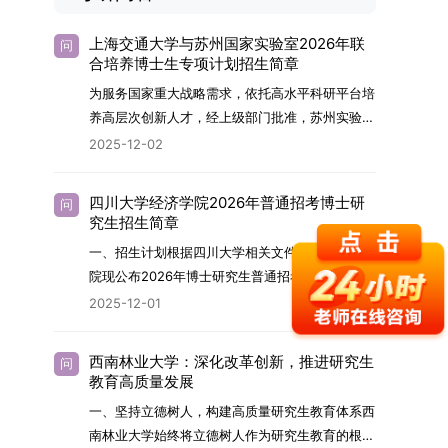
上海交通大学与苏州国家实验室2026年联
问
合培养博士生专项计划招生简章
为服务国家重大战略需求，依托高水平科研平台培
养高层次创新人才，经上级部门批准，苏州实验室
（全称“苏州国家实验室”）与上海交通大学将于
2025-12-02
2026年继续合作开展博士研究生联合培养工作。
该项目旨在选拔优秀学子，在材料及相关前沿交叉
四川大学经济学院2026年普通招考博士研
问
学科领域进行深度培养。相关招生政策及安排说明
究生招生简章
如下。一、培养定位本项目致力于面向国家战略发
一、招生计划根据四川大学相关文件要求，经济学
展方向，培育具备科学家素养、创新精神与科研能
院现公布2026年博士研究生普通招考招生简章。
力，系统掌握学科前沿知识，能胜任高水平科学研
2026年，学院博士研究生招生全面实行“申请-考
2025-12-01
究与技术开发工作的未来领军人才。二、招生安排
核”机制。本年度计划招收博士研究生27名，具体
（一）招生学科范围涵盖材料科学与工程
导师招生计划详见学院官网发布的《四川大学经济
（0805）、化学（0703）、电子科学与技术
西南林业大学：深化改革创新，推进研究生
问
学院2026年博士生招生专业目录》。实际录取人
教育高质量发展
（0809）、材料与化工（0856）、机械
数将根据国家最终下达的招生计划及考生报名情况
（0855）、电子信息（0854）等相关专业。
一、坚持立德树人，构建高质量研究生教育体系西
进行适当调整。除国家专项计划外，我院招收定向
（二）招生名额2026年度具体招生规模以国家最
南林业大学始终将立德树人作为研究生教育的根本
就业考生的比例原则上不超过总计划的5%。全日