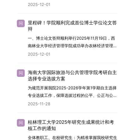
终下达计划为准，首批拟招收联合培养博士生16
任务，积极响应“教育强国，研究生教育何为”的时
2025-12-01
制定向就业考生在基本修业年限内须全脱产在校学
名。具体招生院系及导师信息请见相关名录。
代命题。学校全面贯彻党的教育方针，以高质量党
习。二、报考流程（一）报名资格1.申请人应拥护
（三）选拔途径共设置三种选拔方式，包括本科直
建引领研究生思想政治教育，修订并印发了《研究
中国共产党的领导，品德良好，遵纪守法，身心健
里程碑！学院顺利完成首位博士学位论文答
问
博、硕博连读与申请-考核制，将根据考生综合素
生导师立德树人职责实施细则（2025年修
辩
康，并满足《四川大学2026年博士研究生招生章
质择优录取。（四）培养类别全部为全日制非定向
订）》，推动导师发挥示范作用，引导学生树立德
程》中列出的各项基本条件。2.具备较强的科研能
一、博士论文答辩顺利举行2025年11月19日，西
就业博士研究生。三、培养模式与学位管理（一）
才兼备、科技报国的远大志向，增强社会责任感和
力，并展现出良好的科研发展潜力。3.提交两份由
南林业大学经济管理学院成功举办农林经济管理专
学籍管理联合培养学生学籍隶属于上海交通大学，
人文关怀，促进个人成长与国家战略需求深度融
正高级职称专家亲笔书写的推荐信，专业领域需与
业首届博士研究生学位论文答辩会。答辩地点设于
基本修业年限按该校研究生学籍管理办法执行。
2025-12-01
合。同时，学校制定《关于进一步加强研究生教育
报考专业相关，其中一份必须由报考导师出具。4.
学院303会议室，博士生文枚就其博士学位论文进
（二）培养阶段划分培养过程分为两个主要阶段：
管理工作的实施意见》，强化学风建设，深化科研
以同等学力身份报考者，其科研成果须同时符合以
行了汇报与答辩。答辩委员会由多位知名专家组
第一阶段于上海交通大学完成课程学习；第二阶段
诚信与学术道德教育，弘扬科学精神。学校坚
海南大学国际旅游与公共管理学院考研自主
问
下两项要求：①以第一作者身份在报考学科领域
成。北京林业大学陈建成教授担任主席，委员包括
进入苏州实验室，依托其重大科研任务开展课题研
选择专业选拔方案
持“五育并举”育人理念，通过德育铸魂、智育启
内发表期刊文章，其中至少1篇为A级、1篇为B级
云南财经大学熊德平教授、杨增雄教授、李亚波教
究与学位论文工作。（三）学历学位授予学生在规
智、体育强身、美育润心、劳育践行，全面培养能
为规范开展我院2025-2026学年第1学期自主选择
（期刊等级依据《四川大学哲学社会科学期刊与应
授，以及昆明理工大学冯朝睿教授。文枚的博士论
定年限内达到上海交通大学毕业及学位授予要求
够担当民族复兴大任的高素质人才。（一）强化思
专业选拔工作，保障选拔过程的公平、公正与公
用成果分级方案》认定）；②作为主要完成人获
文选题为《加入合作社对茶农绿色生产行为的影响
的，将获发上海交通大学博士研究生毕业证书并授
想政治教育与导师队伍建设学校以党建引领为核
开，依据《海南大学普通本科学生自主选择专业管
得省部级二等奖及以上科研成果奖励（以证书为
2025-11-28
研究》，该研究立足于茶农生产经营实际，围
予博士学位。四、项目特色与支持条件（一）高水
心，将思想政治教育贯穿研究生培养全过程。通过
理办法》（海大党政办[2024]54号）及《关于做
准），其中一等奖要求排名前五，二等奖要求排名
绕“认知—采纳—转型—收益”这一主线，深入剖析
平科研平台学生可参与国家重大科研项目，接触材
修订导师立德树人职责实施细则，明确导师在研究
好2025-2026学年第1学期自主选择专业选拔考核
前三。（二）网上报名及缴费报名及缴费统一在网
合作社及其利益联结机制对茶农采纳绿色生产技术
料领域大科学装置与人工智能辅助研发平台，获得
桂林理工大学2025年研究生成果统计和考
问
生成长中的关键角色，推动形成以德为先、科研报
准备工作的通知》（海大本[2025]17号）两份核
上进行，时间为2025年11月27日上午9:00至
核工作的通知
行为的影响路径，不仅深化了合作社推动农业绿色
前沿科研训练条件。（二）优质导师资源由包括院
国的育人氛围。在加强学术规范和学风建设方面，
心文件精神，结合我院学科建设特点与教学管理实
2025年12月17日晚上10:00。考生须提前认真阅
转型的理论认识，也促进了农业经济学与生态学相
士在内的资深科研人员组成导师团队，提供高水平
全体教职工、在校研究生：为精准掌握我校研究生
学校持续开展学术诚信教育，营造风清气正的学术