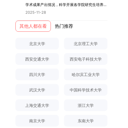
际情况，特制定本实施方案。一、组建选拔工作专
读学校及学院发布的招生章程、简章及专业目录，
关研究的交叉融合，为促进茶农增收、服务双碳目
学术指导，并支持参与国际化学术交流。（三）优
学术成果产出情况，科学开展各学院研究生培养质
环境。（二）完善“五育并举”育人机制学校系统推
项领导小组为统筹推进自主选择专业选拔全流程工
按规定完成报名及缴费。逾期未完成视为自动放
标实现以及全面推进乡村振兴战略提供了有益参
厚奖助待遇提供具有竞争力的助研津贴与生活补
量评估工作，进一步推进研究生成果管理的规范
进德育、智育、体育、美育和劳育有机融合，构建
2025-11-28
作，确保各项环节有序落地，学院专门成立选拔工
弃。（三）申请材料提交符合报考条件的考生，需
考。二、答辩过程与主要内容（一）论文主要内容
助，保障学生潜心学业与研究。（四）畅通发展渠
化、制度化与信息化建设，现就2025年度研究生
全面发展的育人体系。通过课程教学、科研训练、
作领导小组。二、明确报名准入条件本次自主选择
下载并填写《博士入学申请材料自查表》，按要求
与框架文枚博士的论文聚焦茶农参与合作社这一现
道在培养过程中表现优异者，毕业后可优先获得苏
成果统计、审核及考核相关事宜通知如下：一、成
其他人都在看
热门推荐
社会实践等多种途径，提升研究生的综合素质，培
专业选拔的报名对象限定为2025级全日制普通本
整理申请材料，确保材料齐全、顺序正确。所有纸
实背景，系统梳理了“认知—采纳—转型—收益”的
州实验室的工作推荐机会。五、申请条件与报名流
果统计范畴及填报规范本次成果统计对象为我校全
养具有创新精神、实践能力和社会责任感的时代新
科在读学生，第二学士学位学生不在本次选拔范围
质申请材料及自查表须于2025年12月22日上午
作用链条，重点探讨了不同利益联结模式如何影响
程（一）基本申请条件不同选拔方式的申请者需满
体博士、硕士研究生，统计时限为2025年11月30
人。二、优化招生与学科结构，服务国家战略需求
内。同时需特别说明的是，在高考招生环节中，国
10:00前寄达经济学院研究生招生办公室。重要提
北京大学
北京理工大学
茶农的绿色生产决策，揭示了合作社在引导农业生
足相应规定：本科直博生须符合上海交通大学推荐
日前正式取得的各类学术成果。成果涵盖正式刊发
西南林业大学主动对接国家重大战略和区域发展需
家或学校已明确标注不得转专业的本科学生，不具
示：材料送达时间以签收时间为准，逾期不予受
产方式绿色转型中的内在机制。（二）答辩过程回
免试研究生相关要求。硕博连读与申请-考核制申
的学术论文、获得的科研奖励、已授权或在申的专
要，不断优化学科布局与招生机制，提升研究生教
备参与本次选拔考核的资格。三、确定选拔考核方
理；建议选择可靠快递方式邮寄；请严格对照材料
顾在答辩陈述环节，文枚就研究背景、分析框架、
请者应满足当年度上海交通大学博士研究生招生的
西安交通大学
西安电子科技大学
利、正式出版的专著、学科竞赛获奖证书及参与国
育服务经济社会发展的能力。目前，学校拥有4个
式本次自主选择专业选拔考核采用“初试+复试”的
清单顺序整理提交。材料不全、不符合要求或存在
核心内容以及创新之处进行了系统汇报。答辩委员
基本条件及各学院补充规定。（二）报名方式所有
内外学术交流活动的相关证明等。所有在校研究生
一级学科博士点、1个博士专业学位点，以及17个
两级考核模式，其中初试由学校教务处统一部署组
弄虚作假者，资格审查将不予通过。所有提交材料
会各位专家本着严谨求实的学术态度，从理论支
申请人须提前与意向导师沟通确认招生意向，并在
须登录桂林理工大学研究生教育综合管理信息系
一级学科硕士点和17个硕士专业学位点。“十四
四川大学
哈尔滨工业大学
织，复试环节则由我院自主负责实施，具体安排如
不予退还。考生须对报名信息的真实性和准确性负
撑、研究方法、数据论证以及逻辑结构等多个维度
达成一致后进行网上报名：本科直博生须按规定时
统，在指定功能模块完成成果信息录入，并上传相
五”期间，学校研究生规模实现显著增长，博士研
下：（一）学校统一初试安排初试的具体考试时
责，报名信息一经确认提交，不得修改。如确需修
对论文展开评议，在肯定论文质量的同时，也提出
间登录国家推荐免试服务系统完成志愿填报。硕博
关证明材料的PDF版本，相关审核人员将通过系统
究生规模增长达211%。在招生宣传方面，学校构
间、考试科目、考场分布及相关要求，以《关于做
武汉大学
中国科学技术大学
改，须在报名截止前重新填报。三、选拔与录取1.
了若干修改建议，并就如何进一步聚焦关键科学问
连读与申请-考核制考生需登录上海交通大学研招
进行线上审核。（一）学术论文登记细则学术论文
建了“网络宣传+AI智能咨询+现场答疑”三位一体的
好2025-2026学年第1学期自主选择专业选拔考核
资格审查学院将依据网上报名信息及寄达的申请材
题、加强理论阐释深度等方面给予了指导。三、答
网报名系统，选择“国家实验室联培专项”，并选定
包含期刊论文与会议论文两类，研究生需在系
招生宣传平台，持续推进招生模式改革。2024年
准备工作的通知》（海大本[2025]17号）文件中
料进行资格审查，核实考生报考资格、材料完整性
上海交通大学
浙江大学
辩结果与培养意义（一）答辩结果经答辩委员会充
名录内交大导师。（三）报名时间节点本科直博生
统“论文发表信息维护”板块完成信息填报。该板块
起全面推行“申请-考核”制博士招生，2025年进一
的明确规定为准，考生可随时关注学校教务处发布
及缴费情况。审查结果预计于2025年12月下旬在
分讨论、集体评议及无记名投票，一致认为文枚的
报名以学校通知为准；硕博连读与申请-考核制设
中标注为红色的字段为必填项，填报时须确保信息
步拓展“直博”“硕博连读”等多元招生渠道。在学科
的官方信息。（二）学院自主复试安排复试是衡量
学院网站公布。2.材料评议学院将组织专家组对通
博士学位论文研究思路清晰、内容充实、调研扎
两批报名，第一批截止时间为2025年12月15日，
南京大学
东南大学
真实准确、完整规范，若出现空项或错填情况，将
专业调整方面，学校实施存量专业优化行动，压缩
考生综合能力与专业适配度的关键环节，我院将从
过资格审查的考生材料进行评议并打分，满分为
实、写作规范、结论可靠，且已完成足量研究工
第二批为2026年3月15日至4月20日，具体时间以