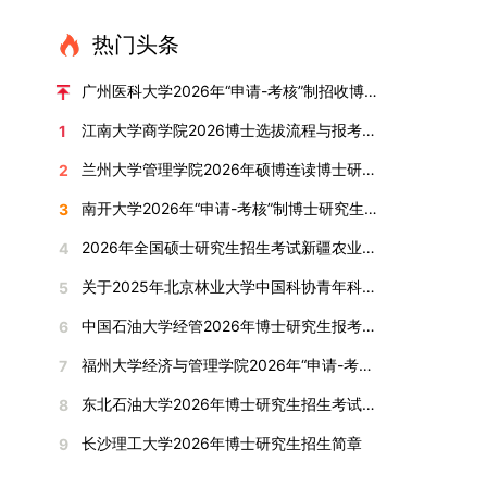
直接导致审核不通过。论文统计遵循以下原则：对
或撤销生源不足专业，将非全日制招生计划向需求
考核方式、时间、地点等多方面做好细致安排，确
100分。评议结果预计于2026年1月中上旬公布。
作，符合博士学位授予要求，同意通过博士学位论
报考学院通知为准。（四）材料提交申请人须按学
于SCI、EI、ISTP、CSCD、CSSCI、A刊、B刊等
旺盛的学科倾斜；同时加快推进急需学科专业建
保考核结果客观准确。1. 复试考核构成复试成绩由
学院将根据材料评议成绩及招生计划，确定进入复
热门头条
文答辩。文枚由张连刚教授指导完成学业，其答辩
校及报考学院要求，如实提交全部申请材料并完成
高水平论文，仅统计以桂林理工大学为第一署名单
设，陆续开展“生物与医药”“低空技术与工程”等新
笔试与面试两部分组成，具体占比为：笔试成绩占
试的考生名单。同等学力报考者须参加学校统一组
通过标志着西南林业大学农林经济管理专业诞生首
线上报名程序。六、考核与录取考核工作由上海交
位，且研究生为第一作者，或导师为第一作者、研
兴专业招生。学校还深化科教融合，单列专项招生
复试总成绩的40%，面试成绩占复试总成绩的
广州医科大学2026年“申请-考核”制招收博士研究生报考公告
织的政治理论考试，具体时间地点另行通知，成绩
位博士毕业生。待学校学位评定委员会审议通过
通大学相关学院与苏州实验室联合组织，具体考核
究生为第二作者的论文；在Nature、Science、
计划，与中国科学院昆明植物研究所、西双版纳热
60%。（1）笔试：以英语能力测试为核心，重点
合格线为60分。非同等学力考生无需参加。3.复
后，她也将成为云南省该专业首位获得博士学位的
形式、内容及流程以学院后续公布的方案为准。录
江南大学商学院2026博士选拔流程与报考条件汇总
1
Cell三大顶刊及其子刊发表的论文，不受作者排名
带植物园等科研机构开展联合培养，探索跨学科、
考查考生的英语阅读理解、书面写作及英汉互译能
试安排复试环节将对考生的思想品德、专业素养、
研究生。（二）学科建设意义此次博士论文答辩的
取时将对考生进行全面考察，学术能力与思想品德
限制，只要署名单位包含桂林理工大学均纳入统计
跨机构的研究生培养新机制。（一）推进招生制度
力，全面评估其英语综合应用水平。（2）面试：
兰州大学管理学院2026年硕博连读博士研究生招生“申请-考核”实施方案
2
外语能力、创新意识及综合素质进行全面考察。复
顺利完成，是学院在农林经济管理博士研究生培养
并重，报名及考核期间有违规或学术不端行为者将
范围。其中，被SCI、EI、ISTP收录的论文，需额
改革与生源质量提升学校建立多元化招生宣传与咨
采用综合面试形式，考核内容涵盖中英文自我介
试分为笔试与面试两部分：笔试科目为“经济学综
方面取得的重要进展，反映了该学位点建设已初见
按有关规定处理。七、其他事项（一）入学时间预
南开大学2026年“申请-考核”制博士研究生招生录取工作实施细则
3
外提供检索证明，论文全文与检索证明须合并为单
询平台，提升生源质量。推行“申请-考核”制博士
绍、综合素养评估（包括逻辑思维、沟通表达、应
合”，适用于理论经济学与应用经济学各专业，形
成效。这一成果不仅体现了学科建设的新突破，也
计为2026年春季或秋季学期。（二）费用与奖助
个PDF文件上传。不同类型论文需提交的附件材料
招生，并拓展直博与硕博连读渠道，增强招生方式
变能力等）以及专业认知程度（包括对目标专业的
2026年全国硕士研究生招生考试新疆农业大学报考点网上确认公告
4
式为闭卷，时长为3小时，满分100分。面试环节
为未来农林经济管理学科的持续发展、学术交流与
学费标准按上海交通大学相关规定执行；学生在读
如下：1. 被SCI、EI、ISTP、SSCI、A&HCI来源期
的灵活性与针对性。（二）优化学科专业布局通过
了解、学习规划等），全方位判断考生是否具备进
要求考生准备10—15分钟的PPT报告，内容应涵盖
合作注入了新的活力。
期间享受学校与实验室共同提供的奖助学金待遇。
关于2025年北京林业大学中国科协青年科技人才培育工程博士生推荐工作的通知
5
刊收录的论文：需按“检索证明（如有）+分区报告
撤销合并低效专业、加强社会急需学科建设，学校
入目标专业学习的潜力。2. 复试时间安排复试时
个人科研经历、研究成果及博士阶段研究设想等。
（三）住宿安排课程学习阶段由学校协调住宿；进
（如有）+论文全文（必备）”的顺序合并材料；2.
不断优化学科结构。面向国家战略和产业需求，加
间初步定于2026年1月6日（星期二）下午，具体
中国石油大学经管2026年博士研究生报考通知
6
复试成绩按百分制计算，笔试与面试成绩各占
入实验室科研阶段后，由苏州实验室统筹安排住
在国内核心期刊发表的论文：需上传论文全文扫描
快布局新兴交叉学科，推动学科专业体系动态优
时段划分如下：（1）笔试时段：14:30—15:30，
50%，计算公式为：复试成绩 = (笔试成绩 + 面试
宿。（四）未尽事宜参照上海交通大学2026年博
福州大学经济与管理学院2026年“申请-考核”制招收攻读博士学位研究生相关要求
7
件；3. 已收到正式录用通知但尚未刊发的论文：
化。（三）深化科教融合与协同育人学校与高水平
时长60分钟；（2）面试时段：15:50—17:50，时
成绩) ÷ 2。复试成绩低于60分者不予录取。同等
士研究生招生章程及相关细则执行。相关推荐：上
需提交包含明确卷期号的录用通知原件及论文录用
科研机构共建联合培养平台，打破传统院系壁垒，
长120分钟。若因报名人数调整或其他特殊情况需
东北石油大学2026年博士研究生招生考试实施细则
8
学力考生复试期间须加试两门本专业硕士学位主干
海市复旦大学MBA 华东理工大学MBA 浙江省
稿。（二）科研奖励、专利及专著登记细则科研奖
促进科研资源与人才培养深度融合，提升研究生的
变更时间，学院将通过官方渠道提前通知所有考
课程，考试形式为笔试，具体科目见复试通知。4.
浙江工业大学MBA
长沙理工大学2026年博士研究生招生简章
9
励与专著（含软件著作权、学术专著）需已正式获
科研创新能力与实践能力。三、深化培养模式改
生。3. 复试地点安排本次复试的举办地点为海南
思想政治与品德考核复试期间将同步进行思想政治
得或出版，专利成果可包括处于申请中、已受理及
革，提升研究生教育质量西南林业大学将教育、科
大学观澜湖校区。考虑到最终报名人数可能影响考
素质和品德考核，重点考察考生的政治态度、道德