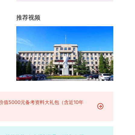
场参与考核，由此产生的后果由考生自行承担。6.
二等奖。若获奖证书注明指导教师信息，需完整填
的课程与培养体系，强化学术型人才的理论素养和
其他说明与咨询渠道本方案中未明确提及的相关事
写指导教师姓名、排名及具体分工；同一竞赛同一
专业型人才的实践能力。（二）加强产教融合与平
宜，均以海南大学教务处发布的自主选择专业相关
推荐视频
奖项有多名研究生共同参与的，由其中1名研究生
台建设通过科技小院、联合培养基地等载体，推动
文件及后续通知为准。考生若在报名及备考过程中
负责统一登记，同时按证书上的姓名顺序填写所有
校企、校所协同育人，提升研究生解决实际问题的
有疑问，可联系学院选拔工作领导小组秘书咨询，
参赛成员及排名，其他成员无需重复填报，系统将
能力。案例库与优质课程建设为高质量教学提供支
确保及时获取准确信息。
自动关联显示相关信息；团队中包含非本校研究生
撑。（三）支持科研创新与学术交流学校设立专项
的，需在备注栏明确说明。附件材料需上传获奖证
科研基金，举办高水平学术讲座，鼓励研究生参与
书的彩色扫描件。（四）学术交流活动登记细则研
创新实践。近年来，研究生在论文发表与学科竞赛
究生参与的国内外学术交流活动，包括参加学术会
方面取得一系列突破，体现了培养质量的显著提
议听会、本人在会议上作报告及参与科考活动等，
升。
均需在系统“学术活动信息维护”菜单进行登记。附
件材料需将活动证明相关文件（含会议通知、活动
议程、参与现场照片、个人心得体会等）合并为单
个PDF文件上传。二、成果审核流程及要求1. 研究
价值5000元备考资料大礼包（含近10年
生竞赛获奖成果由竞赛指导教师负责初审；除竞赛
外的其他各类成果，由研究生的导师承担初审职
责。2. 经指导教师或竞赛指导教师审核通过的成
果，方可提交至学院及研究生院进行最终认定；未