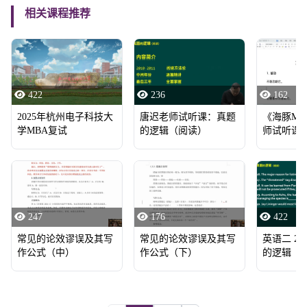
相关课程推荐
422
236
162
2025年杭州电子科技大
唐迟老师试听课：真题
《海豚MB
学MBA复试
的逻辑（阅读）
师试听课
247
176
422
常见的论效谬误及其写
常见的论效谬误及其写
英语二 2016
作公式（中）
作公式（下）
的逻辑（