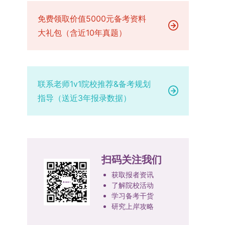
已授权三种状态。研究生需通过系统“科研成果信
技、人才协同发展的理念贯穿研究生培养全过程，
场设置，具体的笔试教室与面试房间将在报名结束
品质、诚信状况、遵纪守法表现等。拟录取名单确
息维护”菜单进行填报，每一项成果对应的所有证
免费领取价值5000元备考资料
着力提升人才自主培养质量。学校实行学术学位与
后，通过学院官网或班级通知等方式另行公布，请
定后，学院将向考生所在单位调取人事档案及现实
明材料均需整合为单个PDF文件上传。各类成果附
专业学位研究生分类培养，优化前者课程体系的理
大礼包（含近10年真题）
考生密切关注。4. 综合成绩核算与录取规则考生
表现材料进行复核。考核不合格者不予录取。四、
件材料要求如下：1. 科研奖励及竞赛获奖：仅限省
论深度，强化后者课程的应用性与实践性。在产教
的最终综合成绩采用“初试+复试”加权计算方式，
录取办法1.考生总成绩由材料评议成绩和复试成绩
部级及以上级别奖励，需上传包含获奖者姓名的荣
融合方面，学校出台《科技小院管理办法》《研究
其中学校统一初试成绩占比50%，学院复试总成绩
加权得出，具体计算公式为：总成绩 = 材料评议
誉证书或奖状彩色扫描件；2. 学术专著：需上传
生联合培养基地建设管理办法》等文件，明确产学
占比50%。综合成绩核算完成后，将按分数从高到
成绩 × 50% + 复试成绩 × 50%。2.录取工作坚
封面、编者信息页、目录及封底的完整扫描件；3.
研一体化培养定位。目前已建成8个省级科技小
低进行排序，需要特别注意的是，初试成绩未达到
持“全面衡量、择优录取、保证质量、宁缺毋滥”原
联系老师1v1院校推荐&备考规划
国家授权专利：包括发明专利、实用新型专利、外
院，其中2个获省级专项资金支持。专业学位案例
及格线的考生，将不纳入排名范围。录取工作将严
则，根据招生计划、考生总成绩、思想政治表现及
指导（送近3年报录数据）
观设计专利，需上传专利受理通知书及授权证书的
库建设成效显著，1个项目入选教育部主题案例
格按照学院自主选择专业的计划名额，从排名靠前
身心健康状况等因素确定拟录取名单。3.拟录取考
彩色扫描件。（三）学科竞赛登记细则仅统计研究
库，“十四五”以来获批省级案例库项目70余项、省
的考生中依次录取。若出现综合成绩相同的情况，
生须在规定时间内提交符合要求的体检报告（二级
生作为竞赛团队负责人，参与学科竞赛（文艺、体
级优质课程近50门。2025年，学校专项投入60余
将按以下顺序进行成绩比对，确定最终录取名次：
甲等及以上医院或四川大学校医院出具），体检标
育类竞赛除外）并获得省部级三等奖及以上奖励的
万元设立研究生科研创新基金，支持学生开展前沿
第一步比对初试科目中“高等数学B”的成绩，成绩
准按教育部及学校相关规定执行。4.拟录取名单经
成果，研究生需在系统“学科竞赛信息维护”菜单完
研究。学校还设立“香樟学术讲坛”，拓展学生学术
高者优先；若该科目成绩仍相同，则比对复试
网上公示，并完成体检、政审、调档等程序后，学
扫码关注我们
成填报。填报信息需与获奖证书内容完全一致，重
视野。通过系列改革，研究生科研创新与学科竞赛
中“英语”科目的成绩，以成绩高者为优先录取对
院将向合格考生寄发录取通知书。
点包含参赛年份、竞赛全称、竞赛类别（从系统预
成果丰硕：2024年，研究生以第一作者发表的三
获取报者资讯
象。5. 复试应试要求为保障复试工作的严肃性与
设列表中选择，具体分类可参考相关说明，无对应
了解院校活动
检索论文占比达91.55%；在“中国研究生创新实践
规范性，考生在参加笔试和面试时，必须携带本人
学习备考干货
选项时选择“其他”，并在竞赛名称中详细标注）、
大赛”等赛事中，获国家级奖项30余项、省级奖项
身份证及学生证原件，以便工作人员进行身份核
研究上岸攻略
获奖等级等核心信息。获奖级别分为国际级、国家
200余项。（一）推进分类培养与课程体系建设学
验。未按要求携带有效证件的考生，将无法进入考
级、省部级三类，获奖等级分为特等奖、一等奖、
校根据学术学位与专业学位不同定位，构建差异化