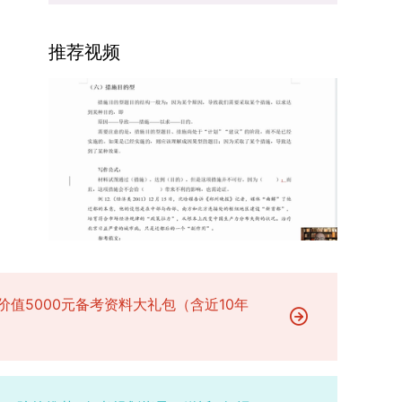
场参与考核，由此产生的后果由考生自行承担。6.
二等奖。若获奖证书注明指导教师信息，需完整填
的课程与培养体系，强化学术型人才的理论素养和
其他说明与咨询渠道本方案中未明确提及的相关事
写指导教师姓名、排名及具体分工；同一竞赛同一
专业型人才的实践能力。（二）加强产教融合与平
宜，均以海南大学教务处发布的自主选择专业相关
推荐视频
奖项有多名研究生共同参与的，由其中1名研究生
台建设通过科技小院、联合培养基地等载体，推动
文件及后续通知为准。考生若在报名及备考过程中
负责统一登记，同时按证书上的姓名顺序填写所有
校企、校所协同育人，提升研究生解决实际问题的
有疑问，可联系学院选拔工作领导小组秘书咨询，
参赛成员及排名，其他成员无需重复填报，系统将
能力。案例库与优质课程建设为高质量教学提供支
确保及时获取准确信息。
自动关联显示相关信息；团队中包含非本校研究生
撑。（三）支持科研创新与学术交流学校设立专项
的，需在备注栏明确说明。附件材料需上传获奖证
科研基金，举办高水平学术讲座，鼓励研究生参与
书的彩色扫描件。（四）学术交流活动登记细则研
创新实践。近年来，研究生在论文发表与学科竞赛
究生参与的国内外学术交流活动，包括参加学术会
方面取得一系列突破，体现了培养质量的显著提
议听会、本人在会议上作报告及参与科考活动等，
升。
均需在系统“学术活动信息维护”菜单进行登记。附
件材料需将活动证明相关文件（含会议通知、活动
议程、参与现场照片、个人心得体会等）合并为单
个PDF文件上传。二、成果审核流程及要求1. 研究
价值5000元备考资料大礼包（含近10年
生竞赛获奖成果由竞赛指导教师负责初审；除竞赛
外的其他各类成果，由研究生的导师承担初审职
责。2. 经指导教师或竞赛指导教师审核通过的成
果，方可提交至学院及研究生院进行最终认定；未