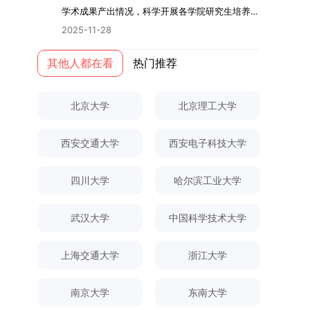
际情况，特制定本实施方案。一、组建选拔工作专
读学校及学院发布的招生章程、简章及专业目录，
关研究的交叉融合，为促进茶农增收、服务双碳目
学术指导，并支持参与国际化学术交流。（三）优
学术成果产出情况，科学开展各学院研究生培养质
环境。（二）完善“五育并举”育人机制学校系统推
项领导小组为统筹推进自主选择专业选拔全流程工
按规定完成报名及缴费。逾期未完成视为自动放
标实现以及全面推进乡村振兴战略提供了有益参
厚奖助待遇提供具有竞争力的助研津贴与生活补
量评估工作，进一步推进研究生成果管理的规范
进德育、智育、体育、美育和劳育有机融合，构建
2025-11-28
作，确保各项环节有序落地，学院专门成立选拔工
弃。（三）申请材料提交符合报考条件的考生，需
考。二、答辩过程与主要内容（一）论文主要内容
助，保障学生潜心学业与研究。（四）畅通发展渠
化、制度化与信息化建设，现就2025年度研究生
全面发展的育人体系。通过课程教学、科研训练、
作领导小组。二、明确报名准入条件本次自主选择
下载并填写《博士入学申请材料自查表》，按要求
与框架文枚博士的论文聚焦茶农参与合作社这一现
道在培养过程中表现优异者，毕业后可优先获得苏
成果统计、审核及考核相关事宜通知如下：一、成
其他人都在看
热门推荐
社会实践等多种途径，提升研究生的综合素质，培
专业选拔的报名对象限定为2025级全日制普通本
整理申请材料，确保材料齐全、顺序正确。所有纸
实背景，系统梳理了“认知—采纳—转型—收益”的
州实验室的工作推荐机会。五、申请条件与报名流
果统计范畴及填报规范本次成果统计对象为我校全
养具有创新精神、实践能力和社会责任感的时代新
科在读学生，第二学士学位学生不在本次选拔范围
质申请材料及自查表须于2025年12月22日上午
作用链条，重点探讨了不同利益联结模式如何影响
程（一）基本申请条件不同选拔方式的申请者需满
体博士、硕士研究生，统计时限为2025年11月30
人。二、优化招生与学科结构，服务国家战略需求
内。同时需特别说明的是，在高考招生环节中，国
10:00前寄达经济学院研究生招生办公室。重要提
北京大学
北京理工大学
茶农的绿色生产决策，揭示了合作社在引导农业生
足相应规定：本科直博生须符合上海交通大学推荐
日前正式取得的各类学术成果。成果涵盖正式刊发
西南林业大学主动对接国家重大战略和区域发展需
家或学校已明确标注不得转专业的本科学生，不具
示：材料送达时间以签收时间为准，逾期不予受
产方式绿色转型中的内在机制。（二）答辩过程回
免试研究生相关要求。硕博连读与申请-考核制申
的学术论文、获得的科研奖励、已授权或在申的专
要，不断优化学科布局与招生机制，提升研究生教
备参与本次选拔考核的资格。三、确定选拔考核方
理；建议选择可靠快递方式邮寄；请严格对照材料
顾在答辩陈述环节，文枚就研究背景、分析框架、
请者应满足当年度上海交通大学博士研究生招生的
西安交通大学
西安电子科技大学
利、正式出版的专著、学科竞赛获奖证书及参与国
育服务经济社会发展的能力。目前，学校拥有4个
式本次自主选择专业选拔考核采用“初试+复试”的
清单顺序整理提交。材料不全、不符合要求或存在
核心内容以及创新之处进行了系统汇报。答辩委员
基本条件及各学院补充规定。（二）报名方式所有
内外学术交流活动的相关证明等。所有在校研究生
一级学科博士点、1个博士专业学位点，以及17个
两级考核模式，其中初试由学校教务处统一部署组
弄虚作假者，资格审查将不予通过。所有提交材料
会各位专家本着严谨求实的学术态度，从理论支
申请人须提前与意向导师沟通确认招生意向，并在
须登录桂林理工大学研究生教育综合管理信息系
一级学科硕士点和17个硕士专业学位点。“十四
四川大学
哈尔滨工业大学
织，复试环节则由我院自主负责实施，具体安排如
不予退还。考生须对报名信息的真实性和准确性负
撑、研究方法、数据论证以及逻辑结构等多个维度
达成一致后进行网上报名：本科直博生须按规定时
统，在指定功能模块完成成果信息录入，并上传相
五”期间，学校研究生规模实现显著增长，博士研
下：（一）学校统一初试安排初试的具体考试时
责，报名信息一经确认提交，不得修改。如确需修
对论文展开评议，在肯定论文质量的同时，也提出
间登录国家推荐免试服务系统完成志愿填报。硕博
关证明材料的PDF版本，相关审核人员将通过系统
究生规模增长达211%。在招生宣传方面，学校构
间、考试科目、考场分布及相关要求，以《关于做
武汉大学
中国科学技术大学
改，须在报名截止前重新填报。三、选拔与录取1.
了若干修改建议，并就如何进一步聚焦关键科学问
连读与申请-考核制考生需登录上海交通大学研招
进行线上审核。（一）学术论文登记细则学术论文
建了“网络宣传+AI智能咨询+现场答疑”三位一体的
好2025-2026学年第1学期自主选择专业选拔考核
资格审查学院将依据网上报名信息及寄达的申请材
题、加强理论阐释深度等方面给予了指导。三、答
网报名系统，选择“国家实验室联培专项”，并选定
包含期刊论文与会议论文两类，研究生需在系
招生宣传平台，持续推进招生模式改革。2024年
准备工作的通知》（海大本[2025]17号）文件中
料进行资格审查，核实考生报考资格、材料完整性
上海交通大学
浙江大学
辩结果与培养意义（一）答辩结果经答辩委员会充
名录内交大导师。（三）报名时间节点本科直博生
统“论文发表信息维护”板块完成信息填报。该板块
起全面推行“申请-考核”制博士招生，2025年进一
的明确规定为准，考生可随时关注学校教务处发布
及缴费情况。审查结果预计于2025年12月下旬在
分讨论、集体评议及无记名投票，一致认为文枚的
报名以学校通知为准；硕博连读与申请-考核制设
中标注为红色的字段为必填项，填报时须确保信息
步拓展“直博”“硕博连读”等多元招生渠道。在学科
的官方信息。（二）学院自主复试安排复试是衡量
学院网站公布。2.材料评议学院将组织专家组对通
博士学位论文研究思路清晰、内容充实、调研扎
两批报名，第一批截止时间为2025年12月15日，
南京大学
东南大学
真实准确、完整规范，若出现空项或错填情况，将
专业调整方面，学校实施存量专业优化行动，压缩
考生综合能力与专业适配度的关键环节，我院将从
过资格审查的考生材料进行评议并打分，满分为
实、写作规范、结论可靠，且已完成足量研究工
第二批为2026年3月15日至4月20日，具体时间以