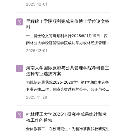
终下达计划为准，首批拟招收联合培养博士生16
任务，积极响应“教育强国，研究生教育何为”的时
2025-12-01
制定向就业考生在基本修业年限内须全脱产在校学
名。具体招生院系及导师信息请见相关名录。
代命题。学校全面贯彻党的教育方针，以高质量党
习。二、报考流程（一）报名资格1.申请人应拥护
（三）选拔途径共设置三种选拔方式，包括本科直
建引领研究生思想政治教育，修订并印发了《研究
中国共产党的领导，品德良好，遵纪守法，身心健
里程碑！学院顺利完成首位博士学位论文答
问
博、硕博连读与申请-考核制，将根据考生综合素
生导师立德树人职责实施细则（2025年修
辩
康，并满足《四川大学2026年博士研究生招生章
质择优录取。（四）培养类别全部为全日制非定向
订）》，推动导师发挥示范作用，引导学生树立德
程》中列出的各项基本条件。2.具备较强的科研能
一、博士论文答辩顺利举行2025年11月19日，西
就业博士研究生。三、培养模式与学位管理（一）
才兼备、科技报国的远大志向，增强社会责任感和
力，并展现出良好的科研发展潜力。3.提交两份由
南林业大学经济管理学院成功举办农林经济管理专
学籍管理联合培养学生学籍隶属于上海交通大学，
人文关怀，促进个人成长与国家战略需求深度融
正高级职称专家亲笔书写的推荐信，专业领域需与
业首届博士研究生学位论文答辩会。答辩地点设于
基本修业年限按该校研究生学籍管理办法执行。
2025-12-01
合。同时，学校制定《关于进一步加强研究生教育
报考专业相关，其中一份必须由报考导师出具。4.
学院303会议室，博士生文枚就其博士学位论文进
（二）培养阶段划分培养过程分为两个主要阶段：
管理工作的实施意见》，强化学风建设，深化科研
以同等学力身份报考者，其科研成果须同时符合以
行了汇报与答辩。答辩委员会由多位知名专家组
第一阶段于上海交通大学完成课程学习；第二阶段
诚信与学术道德教育，弘扬科学精神。学校坚
海南大学国际旅游与公共管理学院考研自主
问
下两项要求：①以第一作者身份在报考学科领域
成。北京林业大学陈建成教授担任主席，委员包括
进入苏州实验室，依托其重大科研任务开展课题研
选择专业选拔方案
持“五育并举”育人理念，通过德育铸魂、智育启
内发表期刊文章，其中至少1篇为A级、1篇为B级
云南财经大学熊德平教授、杨增雄教授、李亚波教
究与学位论文工作。（三）学历学位授予学生在规
智、体育强身、美育润心、劳育践行，全面培养能
为规范开展我院2025-2026学年第1学期自主选择
（期刊等级依据《四川大学哲学社会科学期刊与应
授，以及昆明理工大学冯朝睿教授。文枚的博士论
定年限内达到上海交通大学毕业及学位授予要求
够担当民族复兴大任的高素质人才。（一）强化思
专业选拔工作，保障选拔过程的公平、公正与公
用成果分级方案》认定）；②作为主要完成人获
文选题为《加入合作社对茶农绿色生产行为的影响
的，将获发上海交通大学博士研究生毕业证书并授
想政治教育与导师队伍建设学校以党建引领为核
开，依据《海南大学普通本科学生自主选择专业管
得省部级二等奖及以上科研成果奖励（以证书为
2025-11-28
研究》，该研究立足于茶农生产经营实际，围
予博士学位。四、项目特色与支持条件（一）高水
心，将思想政治教育贯穿研究生培养全过程。通过
理办法》（海大党政办[2024]54号）及《关于做
准），其中一等奖要求排名前五，二等奖要求排名
绕“认知—采纳—转型—收益”这一主线，深入剖析
平科研平台学生可参与国家重大科研项目，接触材
修订导师立德树人职责实施细则，明确导师在研究
好2025-2026学年第1学期自主选择专业选拔考核
前三。（二）网上报名及缴费报名及缴费统一在网
合作社及其利益联结机制对茶农采纳绿色生产技术
料领域大科学装置与人工智能辅助研发平台，获得
桂林理工大学2025年研究生成果统计和考
问
生成长中的关键角色，推动形成以德为先、科研报
准备工作的通知》（海大本[2025]17号）两份核
上进行，时间为2025年11月27日上午9:00至
核工作的通知
行为的影响路径，不仅深化了合作社推动农业绿色
前沿科研训练条件。（二）优质导师资源由包括院
国的育人氛围。在加强学术规范和学风建设方面，
心文件精神，结合我院学科建设特点与教学管理实
2025年12月17日晚上10:00。考生须提前认真阅
转型的理论认识，也促进了农业经济学与生态学相
士在内的资深科研人员组成导师团队，提供高水平
全体教职工、在校研究生：为精准掌握我校研究生
学校持续开展学术诚信教育，营造风清气正的学术