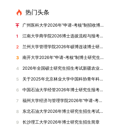
直接导致审核不通过。论文统计遵循以下原则：对
或撤销生源不足专业，将非全日制招生计划向需求
考核方式、时间、地点等多方面做好细致安排，确
100分。评议结果预计于2026年1月中上旬公布。
作，符合博士学位授予要求，同意通过博士学位论
报考学院通知为准。（四）材料提交申请人须按学
于SCI、EI、ISTP、CSCD、CSSCI、A刊、B刊等
旺盛的学科倾斜；同时加快推进急需学科专业建
保考核结果客观准确。1. 复试考核构成复试成绩由
学院将根据材料评议成绩及招生计划，确定进入复
热门头条
文答辩。文枚由张连刚教授指导完成学业，其答辩
校及报考学院要求，如实提交全部申请材料并完成
高水平论文，仅统计以桂林理工大学为第一署名单
设，陆续开展“生物与医药”“低空技术与工程”等新
笔试与面试两部分组成，具体占比为：笔试成绩占
试的考生名单。同等学力报考者须参加学校统一组
通过标志着西南林业大学农林经济管理专业诞生首
线上报名程序。六、考核与录取考核工作由上海交
位，且研究生为第一作者，或导师为第一作者、研
兴专业招生。学校还深化科教融合，单列专项招生
复试总成绩的40%，面试成绩占复试总成绩的
广州医科大学2026年“申请-考核”制招收博士研究生报考公告
织的政治理论考试，具体时间地点另行通知，成绩
位博士毕业生。待学校学位评定委员会审议通过
通大学相关学院与苏州实验室联合组织，具体考核
究生为第二作者的论文；在Nature、Science、
计划，与中国科学院昆明植物研究所、西双版纳热
60%。（1）笔试：以英语能力测试为核心，重点
合格线为60分。非同等学力考生无需参加。3.复
后，她也将成为云南省该专业首位获得博士学位的
形式、内容及流程以学院后续公布的方案为准。录
江南大学商学院2026博士选拔流程与报考条件汇总
1
Cell三大顶刊及其子刊发表的论文，不受作者排名
带植物园等科研机构开展联合培养，探索跨学科、
考查考生的英语阅读理解、书面写作及英汉互译能
试安排复试环节将对考生的思想品德、专业素养、
研究生。（二）学科建设意义此次博士论文答辩的
取时将对考生进行全面考察，学术能力与思想品德
限制，只要署名单位包含桂林理工大学均纳入统计
跨机构的研究生培养新机制。（一）推进招生制度
力，全面评估其英语综合应用水平。（2）面试：
兰州大学管理学院2026年硕博连读博士研究生招生“申请-考核”实施方案
2
外语能力、创新意识及综合素质进行全面考察。复
顺利完成，是学院在农林经济管理博士研究生培养
并重，报名及考核期间有违规或学术不端行为者将
范围。其中，被SCI、EI、ISTP收录的论文，需额
改革与生源质量提升学校建立多元化招生宣传与咨
采用综合面试形式，考核内容涵盖中英文自我介
试分为笔试与面试两部分：笔试科目为“经济学综
方面取得的重要进展，反映了该学位点建设已初见
按有关规定处理。七、其他事项（一）入学时间预
南开大学2026年“申请-考核”制博士研究生招生录取工作实施细则
3
外提供检索证明，论文全文与检索证明须合并为单
询平台，提升生源质量。推行“申请-考核”制博士
绍、综合素养评估（包括逻辑思维、沟通表达、应
合”，适用于理论经济学与应用经济学各专业，形
成效。这一成果不仅体现了学科建设的新突破，也
计为2026年春季或秋季学期。（二）费用与奖助
个PDF文件上传。不同类型论文需提交的附件材料
招生，并拓展直博与硕博连读渠道，增强招生方式
变能力等）以及专业认知程度（包括对目标专业的
2026年全国硕士研究生招生考试新疆农业大学报考点网上确认公告
4
式为闭卷，时长为3小时，满分100分。面试环节
为未来农林经济管理学科的持续发展、学术交流与
学费标准按上海交通大学相关规定执行；学生在读
如下：1. 被SCI、EI、ISTP、SSCI、A&HCI来源期
的灵活性与针对性。（二）优化学科专业布局通过
了解、学习规划等），全方位判断考生是否具备进
要求考生准备10—15分钟的PPT报告，内容应涵盖
合作注入了新的活力。
期间享受学校与实验室共同提供的奖助学金待遇。
关于2025年北京林业大学中国科协青年科技人才培育工程博士生推荐工作的通知
5
刊收录的论文：需按“检索证明（如有）+分区报告
撤销合并低效专业、加强社会急需学科建设，学校
入目标专业学习的潜力。2. 复试时间安排复试时
个人科研经历、研究成果及博士阶段研究设想等。
（三）住宿安排课程学习阶段由学校协调住宿；进
（如有）+论文全文（必备）”的顺序合并材料；2.
不断优化学科结构。面向国家战略和产业需求，加
间初步定于2026年1月6日（星期二）下午，具体
中国石油大学经管2026年博士研究生报考通知
6
复试成绩按百分制计算，笔试与面试成绩各占
入实验室科研阶段后，由苏州实验室统筹安排住
在国内核心期刊发表的论文：需上传论文全文扫描
快布局新兴交叉学科，推动学科专业体系动态优
时段划分如下：（1）笔试时段：14:30—15:30，
50%，计算公式为：复试成绩 = (笔试成绩 + 面试
宿。（四）未尽事宜参照上海交通大学2026年博
福州大学经济与管理学院2026年“申请-考核”制招收攻读博士学位研究生相关要求
7
件；3. 已收到正式录用通知但尚未刊发的论文：
化。（三）深化科教融合与协同育人学校与高水平
时长60分钟；（2）面试时段：15:50—17:50，时
成绩) ÷ 2。复试成绩低于60分者不予录取。同等
士研究生招生章程及相关细则执行。相关推荐：上
需提交包含明确卷期号的录用通知原件及论文录用
科研机构共建联合培养平台，打破传统院系壁垒，
长120分钟。若因报名人数调整或其他特殊情况需
东北石油大学2026年博士研究生招生考试实施细则
8
学力考生复试期间须加试两门本专业硕士学位主干
海市复旦大学MBA 华东理工大学MBA 浙江省
稿。（二）科研奖励、专利及专著登记细则科研奖
促进科研资源与人才培养深度融合，提升研究生的
变更时间，学院将通过官方渠道提前通知所有考
课程，考试形式为笔试，具体科目见复试通知。4.
浙江工业大学MBA
长沙理工大学2026年博士研究生招生简章
9
励与专著（含软件著作权、学术专著）需已正式获
科研创新能力与实践能力。三、深化培养模式改
生。3. 复试地点安排本次复试的举办地点为海南
思想政治与品德考核复试期间将同步进行思想政治
得或出版，专利成果可包括处于申请中、已受理及
革，提升研究生教育质量西南林业大学将教育、科
大学观澜湖校区。考虑到最终报名人数可能影响考
素质和品德考核，重点考察考生的政治态度、道德