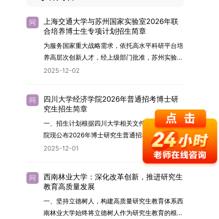
上海交通大学与苏州国家实验室2026年联
问
合培养博士生专项计划招生简章
为服务国家重大战略需求，依托高水平科研平台培
养高层次创新人才，经上级部门批准，苏州实验室
（全称“苏州国家实验室”）与上海交通大学将于
2025-12-02
2026年继续合作开展博士研究生联合培养工作。
该项目旨在选拔优秀学子，在材料及相关前沿交叉
四川大学经济学院2026年普通招考博士研
问
学科领域进行深度培养。相关招生政策及安排说明
究生招生简章
如下。一、培养定位本项目致力于面向国家战略发
一、招生计划根据四川大学相关文件要求，经济学
展方向，培育具备科学家素养、创新精神与科研能
院现公布2026年博士研究生普通招考招生简章。
力，系统掌握学科前沿知识，能胜任高水平科学研
2026年，学院博士研究生招生全面实行“申请-考
2025-12-01
究与技术开发工作的未来领军人才。二、招生安排
核”机制。本年度计划招收博士研究生27名，具体
（一）招生学科范围涵盖材料科学与工程
导师招生计划详见学院官网发布的《四川大学经济
（0805）、化学（0703）、电子科学与技术
西南林业大学：深化改革创新，推进研究生
问
学院2026年博士生招生专业目录》。实际录取人
教育高质量发展
（0809）、材料与化工（0856）、机械
数将根据国家最终下达的招生计划及考生报名情况
（0855）、电子信息（0854）等相关专业。
一、坚持立德树人，构建高质量研究生教育体系西
进行适当调整。除国家专项计划外，我院招收定向
（二）招生名额2026年度具体招生规模以国家最
南林业大学始终将立德树人作为研究生教育的根本
就业考生的比例原则上不超过总计划的5%。全日