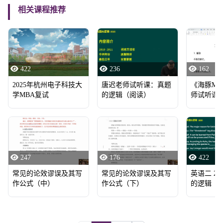
相关课程推荐
422
236
162
2025年杭州电子科技大
唐迟老师试听课：真题
《海豚MB
学MBA复试
的逻辑（阅读）
师试听课
247
176
422
常见的论效谬误及其写
常见的论效谬误及其写
英语二 2016
作公式（中）
作公式（下）
的逻辑（