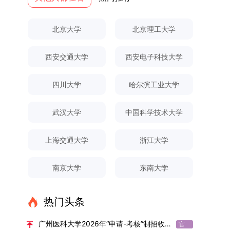
果统计范畴及填报规范本次成果统计对象为我校全
专业选拔的报名对象限定为2025级全日制普通本
与框架文枚博士的论文聚焦茶农参与合作社这一现
全面发展的育人体系。通过课程教学、科研训练、
弃。（三）申请材料提交符合报考条件的考生，需
厚奖助待遇提供具有竞争力的助研津贴与生活补
体博士、硕士研究生，统计时限为2025年11月30
科在读学生，第二学士学位学生不在本次选拔范围
实背景，系统梳理了“认知—采纳—转型—收益”的
社会实践等多种途径，提升研究生的综合素质，培
下载并填写《博士入学申请材料自查表》，按要求
助，保障学生潜心学业与研究。（四）畅通发展渠
北京大学
北京理工大学
日前正式取得的各类学术成果。成果涵盖正式刊发
内。同时需特别说明的是，在高考招生环节中，国
作用链条，重点探讨了不同利益联结模式如何影响
养具有创新精神、实践能力和社会责任感的时代新
整理申请材料，确保材料齐全、顺序正确。所有纸
道在培养过程中表现优异者，毕业后可优先获得苏
的学术论文、获得的科研奖励、已授权或在申的专
家或学校已明确标注不得转专业的本科学生，不具
茶农的绿色生产决策，揭示了合作社在引导农业生
人。二、优化招生与学科结构，服务国家战略需求
质申请材料及自查表须于2025年12月22日上午
州实验室的工作推荐机会。五、申请条件与报名流
西安交通大学
西安电子科技大学
利、正式出版的专著、学科竞赛获奖证书及参与国
备参与本次选拔考核的资格。三、确定选拔考核方
产方式绿色转型中的内在机制。（二）答辩过程回
西南林业大学主动对接国家重大战略和区域发展需
10:00前寄达经济学院研究生招生办公室。重要提
程（一）基本申请条件不同选拔方式的申请者需满
内外学术交流活动的相关证明等。所有在校研究生
式本次自主选择专业选拔考核采用“初试+复试”的
顾在答辩陈述环节，文枚就研究背景、分析框架、
要，不断优化学科布局与招生机制，提升研究生教
示：材料送达时间以签收时间为准，逾期不予受
足相应规定：本科直博生须符合上海交通大学推荐
须登录桂林理工大学研究生教育综合管理信息系
两级考核模式，其中初试由学校教务处统一部署组
核心内容以及创新之处进行了系统汇报。答辩委员
育服务经济社会发展的能力。目前，学校拥有4个
理；建议选择可靠快递方式邮寄；请严格对照材料
四川大学
哈尔滨工业大学
免试研究生相关要求。硕博连读与申请-考核制申
统，在指定功能模块完成成果信息录入，并上传相
织，复试环节则由我院自主负责实施，具体安排如
会各位专家本着严谨求实的学术态度，从理论支
一级学科博士点、1个博士专业学位点，以及17个
清单顺序整理提交。材料不全、不符合要求或存在
请者应满足当年度上海交通大学博士研究生招生的
关证明材料的PDF版本，相关审核人员将通过系统
下：（一）学校统一初试安排初试的具体考试时
撑、研究方法、数据论证以及逻辑结构等多个维度
一级学科硕士点和17个硕士专业学位点。“十四
弄虚作假者，资格审查将不予通过。所有提交材料
基本条件及各学院补充规定。（二）报名方式所有
武汉大学
中国科学技术大学
进行线上审核。（一）学术论文登记细则学术论文
间、考试科目、考场分布及相关要求，以《关于做
对论文展开评议，在肯定论文质量的同时，也提出
五”期间，学校研究生规模实现显著增长，博士研
不予退还。考生须对报名信息的真实性和准确性负
申请人须提前与意向导师沟通确认招生意向，并在
包含期刊论文与会议论文两类，研究生需在系
好2025-2026学年第1学期自主选择专业选拔考核
了若干修改建议，并就如何进一步聚焦关键科学问
究生规模增长达211%。在招生宣传方面，学校构
责，报名信息一经确认提交，不得修改。如确需修
达成一致后进行网上报名：本科直博生须按规定时
上海交通大学
浙江大学
统“论文发表信息维护”板块完成信息填报。该板块
准备工作的通知》（海大本[2025]17号）文件中
题、加强理论阐释深度等方面给予了指导。三、答
建了“网络宣传+AI智能咨询+现场答疑”三位一体的
改，须在报名截止前重新填报。三、选拔与录取1.
间登录国家推荐免试服务系统完成志愿填报。硕博
中标注为红色的字段为必填项，填报时须确保信息
的明确规定为准，考生可随时关注学校教务处发布
辩结果与培养意义（一）答辩结果经答辩委员会充
招生宣传平台，持续推进招生模式改革。2024年
资格审查学院将依据网上报名信息及寄达的申请材
连读与申请-考核制考生需登录上海交通大学研招
南京大学
东南大学
真实准确、完整规范，若出现空项或错填情况，将
的官方信息。（二）学院自主复试安排复试是衡量
分讨论、集体评议及无记名投票，一致认为文枚的
起全面推行“申请-考核”制博士招生，2025年进一
料进行资格审查，核实考生报考资格、材料完整性
网报名系统，选择“国家实验室联培专项”，并选定
直接导致审核不通过。论文统计遵循以下原则：对
考生综合能力与专业适配度的关键环节，我院将从
博士学位论文研究思路清晰、内容充实、调研扎
步拓展“直博”“硕博连读”等多元招生渠道。在学科
及缴费情况。审查结果预计于2025年12月下旬在
名录内交大导师。（三）报名时间节点本科直博生
于SCI、EI、ISTP、CSCD、CSSCI、A刊、B刊等
考核方式、时间、地点等多方面做好细致安排，确
实、写作规范、结论可靠，且已完成足量研究工
专业调整方面，学校实施存量专业优化行动，压缩
学院网站公布。2.材料评议学院将组织专家组对通
报名以学校通知为准；硕博连读与申请-考核制设
热门头条
高水平论文，仅统计以桂林理工大学为第一署名单
保考核结果客观准确。1. 复试考核构成复试成绩由
作，符合博士学位授予要求，同意通过博士学位论
或撤销生源不足专业，将非全日制招生计划向需求
过资格审查的考生材料进行评议并打分，满分为
两批报名，第一批截止时间为2025年12月15日，
位，且研究生为第一作者，或导师为第一作者、研
笔试与面试两部分组成，具体占比为：笔试成绩占
文答辩。文枚由张连刚教授指导完成学业，其答辩
旺盛的学科倾斜；同时加快推进急需学科专业建
100分。评议结果预计于2026年1月中上旬公布。
第二批为2026年3月15日至4月20日，具体时间以
广州医科大学2026年“申请-考核”制招收博士研究生报考公告
官