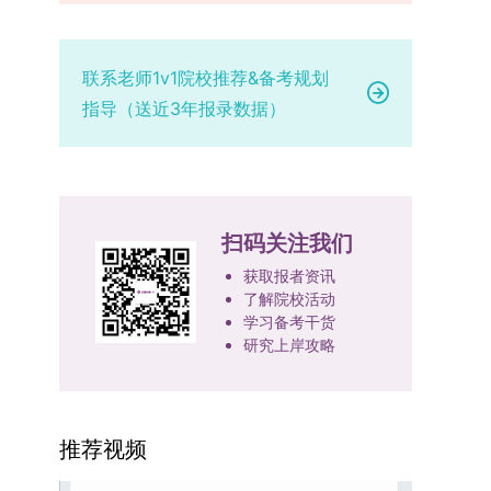
部级及以上级别奖励，需上传包含获奖者姓名的荣
的最终综合成绩采用“初试+复试”加权计算方式，
专业学位研究生分类培养，优化前者课程体系的理
定后，学院将向考生所在单位调取人事档案及现实
誉证书或奖状彩色扫描件；2. 学术专著：需上传
其中学校统一初试成绩占比50%，学院复试总成绩
论深度，强化后者课程的应用性与实践性。在产教
表现材料进行复核。考核不合格者不予录取。四、
封面、编者信息页、目录及封底的完整扫描件；3.
占比50%。综合成绩核算完成后，将按分数从高到
融合方面，学校出台《科技小院管理办法》《研究
录取办法1.考生总成绩由材料评议成绩和复试成绩
联系老师1v1院校推荐&备考规划
国家授权专利：包括发明专利、实用新型专利、外
低进行排序，需要特别注意的是，初试成绩未达到
生联合培养基地建设管理办法》等文件，明确产学
加权得出，具体计算公式为：总成绩 = 材料评议
指导（送近3年报录数据）
观设计专利，需上传专利受理通知书及授权证书的
及格线的考生，将不纳入排名范围。录取工作将严
研一体化培养定位。目前已建成8个省级科技小
成绩 × 50% + 复试成绩 × 50%。2.录取工作坚
彩色扫描件。（三）学科竞赛登记细则仅统计研究
格按照学院自主选择专业的计划名额，从排名靠前
院，其中2个获省级专项资金支持。专业学位案例
持“全面衡量、择优录取、保证质量、宁缺毋滥”原
生作为竞赛团队负责人，参与学科竞赛（文艺、体
的考生中依次录取。若出现综合成绩相同的情况，
库建设成效显著，1个项目入选教育部主题案例
则，根据招生计划、考生总成绩、思想政治表现及
育类竞赛除外）并获得省部级三等奖及以上奖励的
将按以下顺序进行成绩比对，确定最终录取名次：
库，“十四五”以来获批省级案例库项目70余项、省
身心健康状况等因素确定拟录取名单。3.拟录取考
成果，研究生需在系统“学科竞赛信息维护”菜单完
第一步比对初试科目中“高等数学B”的成绩，成绩
级优质课程近50门。2025年，学校专项投入60余
生须在规定时间内提交符合要求的体检报告（二级
扫码关注我们
成填报。填报信息需与获奖证书内容完全一致，重
高者优先；若该科目成绩仍相同，则比对复试
万元设立研究生科研创新基金，支持学生开展前沿
甲等及以上医院或四川大学校医院出具），体检标
点包含参赛年份、竞赛全称、竞赛类别（从系统预
中“英语”科目的成绩，以成绩高者为优先录取对
研究。学校还设立“香樟学术讲坛”，拓展学生学术
获取报者资讯
准按教育部及学校相关规定执行。4.拟录取名单经
设列表中选择，具体分类可参考相关说明，无对应
了解院校活动
象。5. 复试应试要求为保障复试工作的严肃性与
视野。通过系列改革，研究生科研创新与学科竞赛
网上公示，并完成体检、政审、调档等程序后，学
学习备考干货
选项时选择“其他”，并在竞赛名称中详细标注）、
规范性，考生在参加笔试和面试时，必须携带本人
成果丰硕：2024年，研究生以第一作者发表的三
院将向合格考生寄发录取通知书。
研究上岸攻略
获奖等级等核心信息。获奖级别分为国际级、国家
身份证及学生证原件，以便工作人员进行身份核
检索论文占比达91.55%；在“中国研究生创新实践
级、省部级三类，获奖等级分为特等奖、一等奖、
验。未按要求携带有效证件的考生，将无法进入考
大赛”等赛事中，获国家级奖项30余项、省级奖项
二等奖。若获奖证书注明指导教师信息，需完整填
场参与考核，由此产生的后果由考生自行承担。6.
200余项。（一）推进分类培养与课程体系建设学
写指导教师姓名、排名及具体分工；同一竞赛同一
其他说明与咨询渠道本方案中未明确提及的相关事
校根据学术学位与专业学位不同定位，构建差异化
推荐视频
奖项有多名研究生共同参与的，由其中1名研究生
宜，均以海南大学教务处发布的自主选择专业相关
的课程与培养体系，强化学术型人才的理论素养和
负责统一登记，同时按证书上的姓名顺序填写所有
文件及后续通知为准。考生若在报名及备考过程中
专业型人才的实践能力。（二）加强产教融合与平