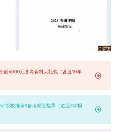
参赛成员及排名，其他成员无需重复填报，系统将
有疑问，可联系学院选拔工作领导小组秘书咨询，
台建设通过科技小院、联合培养基地等载体，推动
自动关联显示相关信息；团队中包含非本校研究生
确保及时获取准确信息。
校企、校所协同育人，提升研究生解决实际问题的
的，需在备注栏明确说明。附件材料需上传获奖证
能力。案例库与优质课程建设为高质量教学提供支
书的彩色扫描件。（四）学术交流活动登记细则研
撑。（三）支持科研创新与学术交流学校设立专项
究生参与的国内外学术交流活动，包括参加学术会
科研基金，举办高水平学术讲座，鼓励研究生参与
议听会、本人在会议上作报告及参与科考活动等，
创新实践。近年来，研究生在论文发表与学科竞赛
均需在系统“学术活动信息维护”菜单进行登记。附
方面取得一系列突破，体现了培养质量的显著提
件材料需将活动证明相关文件（含会议通知、活动
升。
议程、参与现场照片、个人心得体会等）合并为单
个PDF文件上传。二、成果审核流程及要求1. 研究
价值5000元备考资料大礼包（含近10年
生竞赛获奖成果由竞赛指导教师负责初审；除竞赛
外的其他各类成果，由研究生的导师承担初审职
责。2. 经指导教师或竞赛指导教师审核通过的成
果，方可提交至学院及研究生院进行最终认定；未
经指导教师审核的成果，学院及研究生院不予受
1v1院校推荐&备考规划指导（送近3年报
理。3. 所有审核人员需对成果的真实性、等级认
定、学校署名顺序、师生作者排名、论文收录情况
及分区结果等核心信息进行严格核查，部分竞赛的