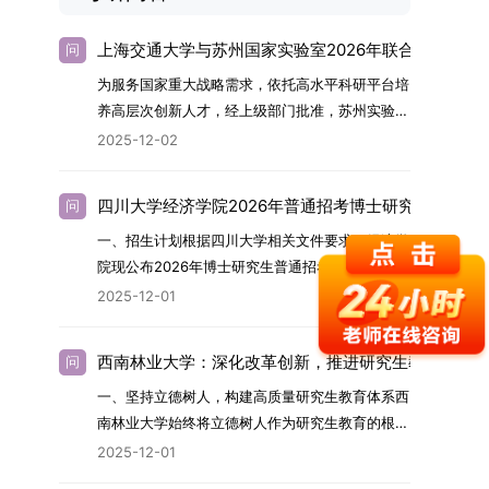
上海交通大学与苏州国家实验室2026年联合培养博士
问
为服务国家重大战略需求，依托高水平科研平台培
养高层次创新人才，经上级部门批准，苏州实验室
（全称“苏州国家实验室”）与上海交通大学将于
2025-12-02
2026年继续合作开展博士研究生联合培养工作。
该项目旨在选拔优秀学子，在材料及相关前沿交叉
四川大学经济学院2026年普通招考博士研究生招生简
问
学科领域进行深度培养。相关招生政策及安排说明
一、招生计划根据四川大学相关文件要求，经济学
如下。一、培养定位本项目致力于面向国家战略发
院现公布2026年博士研究生普通招考招生简章。
展方向，培育具备科学家素养、创新精神与科研能
2026年，学院博士研究生招生全面实行“申请-考
力，系统掌握学科前沿知识，能胜任高水平科学研
2025-12-01
核”机制。本年度计划招收博士研究生27名，具体
究与技术开发工作的未来领军人才。二、招生安排
导师招生计划详见学院官网发布的《四川大学经济
（一）招生学科范围涵盖材料科学与工程
西南林业大学：深化改革创新，推进研究生教育高质
问
学院2026年博士生招生专业目录》。实际录取人
（0805）、化学（0703）、电子科学与技术
一、坚持立德树人，构建高质量研究生教育体系西
数将根据国家最终下达的招生计划及考生报名情况
（0809）、材料与化工（0856）、机械
南林业大学始终将立德树人作为研究生教育的根本
进行适当调整。除国家专项计划外，我院招收定向
（0855）、电子信息（0854）等相关专业。
任务，积极响应“教育强国，研究生教育何为”的时
就业考生的比例原则上不超过总计划的5%。全日
（二）招生名额2026年度具体招生规模以国家最
2025-12-01
代命题。学校全面贯彻党的教育方针，以高质量党
制定向就业考生在基本修业年限内须全脱产在校学
终下达计划为准，首批拟招收联合培养博士生16