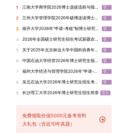
究生为第二作者的论文；在Nature、Science、
复试总成绩的40%，面试成绩占复试总成绩的
通过标志着西南林业大学农林经济管理专业诞生首
设，陆续开展“生物与医药”“低空技术与工程”等新
学院将根据材料评议成绩及招生计划，确定进入复
报考学院通知为准。（四）材料提交申请人须按学
方
江南大学商学院2026博士选拔流程与报考条件汇总
1
Cell三大顶刊及其子刊发表的论文，不受作者排名
官
60%。（1）笔试：以英语能力测试为核心，重点
位博士毕业生。待学校学位评定委员会审议通过
兴专业招生。学校还深化科教融合，单列专项招生
试的考生名单。同等学力报考者须参加学校统一组
校及报考学院要求，如实提交全部申请材料并完成
方
限制，只要署名单位包含桂林理工大学均纳入统计
考查考生的英语阅读理解、书面写作及英汉互译能
后，她也将成为云南省该专业首位获得博士学位的
计划，与中国科学院昆明植物研究所、西双版纳热
织的政治理论考试，具体时间地点另行通知，成绩
线上报名程序。六、考核与录取考核工作由上海交
兰州大学管理学院2026年硕博连读博士研究生招生“申请-考核”实施方案
2
官
范围。其中，被SCI、EI、ISTP收录的论文，需额
力，全面评估其英语综合应用水平。（2）面试：
研究生。（二）学科建设意义此次博士论文答辩的
带植物园等科研机构开展联合培养，探索跨学科、
合格线为60分。非同等学力考生无需参加。3.复
通大学相关学院与苏州实验室联合组织，具体考核
方
南开大学2026年“申请-考核”制博士研究生招生录取工作实施细则
3
外提供检索证明，论文全文与检索证明须合并为单
官
采用综合面试形式，考核内容涵盖中英文自我介
顺利完成，是学院在农林经济管理博士研究生培养
跨机构的研究生培养新机制。（一）推进招生制度
试安排复试环节将对考生的思想品德、专业素养、
形式、内容及流程以学院后续公布的方案为准。录
方
个PDF文件上传。不同类型论文需提交的附件材料
绍、综合素养评估（包括逻辑思维、沟通表达、应
方面取得的重要进展，反映了该学位点建设已初见
改革与生源质量提升学校建立多元化招生宣传与咨
外语能力、创新意识及综合素质进行全面考察。复
取时将对考生进行全面考察，学术能力与思想品德
2026年全国硕士研究生招生考试新疆农业大学报考点网上确认公告
4
官
如下：1. 被SCI、EI、ISTP、SSCI、A&HCI来源期
变能力等）以及专业认知程度（包括对目标专业的
成效。这一成果不仅体现了学科建设的新突破，也
询平台，提升生源质量。推行“申请-考核”制博士
试分为笔试与面试两部分：笔试科目为“经济学综
并重，报名及考核期间有违规或学术不端行为者将
方
关于2025年北京林业大学中国科协青年科技人才培育工程博士生推荐工作的通知
5
刊收录的论文：需按“检索证明（如有）+分区报告
官
了解、学习规划等），全方位判断考生是否具备进
为未来农林经济管理学科的持续发展、学术交流与
招生，并拓展直博与硕博连读渠道，增强招生方式
合”，适用于理论经济学与应用经济学各专业，形
按有关规定处理。七、其他事项（一）入学时间预
方
（如有）+论文全文（必备）”的顺序合并材料；2.
入目标专业学习的潜力。2. 复试时间安排复试时
合作注入了新的活力。
的灵活性与针对性。（二）优化学科专业布局通过
式为闭卷，时长为3小时，满分100分。面试环节
计为2026年春季或秋季学期。（二）费用与奖助
中国石油大学经管2026年博士研究生报考通知
6
官
在国内核心期刊发表的论文：需上传论文全文扫描
间初步定于2026年1月6日（星期二）下午，具体
撤销合并低效专业、加强社会急需学科建设，学校
要求考生准备10—15分钟的PPT报告，内容应涵盖
学费标准按上海交通大学相关规定执行；学生在读
方
福州大学经济与管理学院2026年“申请-考核”制招收攻读博士学位研究生相关要求
7
件；3. 已收到正式录用通知但尚未刊发的论文：
官
时段划分如下：（1）笔试时段：14:30—15:30，
不断优化学科结构。面向国家战略和产业需求，加
个人科研经历、研究成果及博士阶段研究设想等。
期间享受学校与实验室共同提供的奖助学金待遇。
方
需提交包含明确卷期号的录用通知原件及论文录用
时长60分钟；（2）面试时段：15:50—17:50，时
快布局新兴交叉学科，推动学科专业体系动态优
复试成绩按百分制计算，笔试与面试成绩各占
（三）住宿安排课程学习阶段由学校协调住宿；进
东北石油大学2026年博士研究生招生考试实施细则
8
官
稿。（二）科研奖励、专利及专著登记细则科研奖
长120分钟。若因报名人数调整或其他特殊情况需
化。（三）深化科教融合与协同育人学校与高水平
50%，计算公式为：复试成绩 = (笔试成绩 + 面试
入实验室科研阶段后，由苏州实验室统筹安排住
方
长沙理工大学2026年博士研究生招生简章
9
励与专著（含软件著作权、学术专著）需已正式获
官方
变更时间，学院将通过官方渠道提前通知所有考
科研机构共建联合培养平台，打破传统院系壁垒，
成绩) ÷ 2。复试成绩低于60分者不予录取。同等
宿。（四）未尽事宜参照上海交通大学2026年博
得或出版，专利成果可包括处于申请中、已受理及
生。3. 复试地点安排本次复试的举办地点为海南
促进科研资源与人才培养深度融合，提升研究生的
学力考生复试期间须加试两门本专业硕士学位主干
士研究生招生章程及相关细则执行。相关推荐：上
已授权三种状态。研究生需通过系统“科研成果信
大学观澜湖校区。考虑到最终报名人数可能影响考
科研创新能力与实践能力。三、深化培养模式改
课程，考试形式为笔试，具体科目见复试通知。4.
海市复旦大学MBA 华东理工大学MBA 浙江省
息维护”菜单进行填报，每一项成果对应的所有证
场设置，具体的笔试教室与面试房间将在报名结束
免费领取价值5000元备考资料
革，提升研究生教育质量西南林业大学将教育、科
思想政治与品德考核复试期间将同步进行思想政治
浙江工业大学MBA
明材料均需整合为单个PDF文件上传。各类成果附
后，通过学院官网或班级通知等方式另行公布，请
技、人才协同发展的理念贯穿研究生培养全过程，
素质和品德考核，重点考察考生的政治态度、道德
大礼包（含近10年真题）
件材料要求如下：1. 科研奖励及竞赛获奖：仅限省
考生密切关注。4. 综合成绩核算与录取规则考生
着力提升人才自主培养质量。学校实行学术学位与
品质、诚信状况、遵纪守法表现等。拟录取名单确