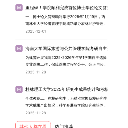
建引领研究生思想政治教育，修订并印发了《研究
习。二、报考流程（一）报名资格1.申请人应拥护
名。具体招生院系及导师信息请见相关名录。
里程碑！学院顺利完成首位博士学位论文答辩
问
生导师立德树人职责实施细则（2025年修
中国共产党的领导，品德良好，遵纪守法，身心健
（三）选拔途径共设置三种选拔方式，包括本科直
一、博士论文答辩顺利举行2025年11月19日，西
订）》，推动导师发挥示范作用，引导学生树立德
康，并满足《四川大学2026年博士研究生招生章
博、硕博连读与申请-考核制，将根据考生综合素
南林业大学经济管理学院成功举办农林经济管理专
才兼备、科技报国的远大志向，增强社会责任感和
程》中列出的各项基本条件。2.具备较强的科研能
质择优录取。（四）培养类别全部为全日制非定向
业首届博士研究生学位论文答辩会。答辩地点设于
人文关怀，促进个人成长与国家战略需求深度融
力，并展现出良好的科研发展潜力。3.提交两份由
就业博士研究生。三、培养模式与学位管理（一）
2025-12-01
学院303会议室，博士生文枚就其博士学位论文进
合。同时，学校制定《关于进一步加强研究生教育
正高级职称专家亲笔书写的推荐信，专业领域需与
学籍管理联合培养学生学籍隶属于上海交通大学，
行了汇报与答辩。答辩委员会由多位知名专家组
管理工作的实施意见》，强化学风建设，深化科研
报考专业相关，其中一份必须由报考导师出具。4.
基本修业年限按该校研究生学籍管理办法执行。
海南大学国际旅游与公共管理学院考研自主选择专业
问
成。北京林业大学陈建成教授担任主席，委员包括
诚信与学术道德教育，弘扬科学精神。学校坚
以同等学力身份报考者，其科研成果须同时符合以
（二）培养阶段划分培养过程分为两个主要阶段：
为规范开展我院2025-2026学年第1学期自主选择
云南财经大学熊德平教授、杨增雄教授、李亚波教
持“五育并举”育人理念，通过德育铸魂、智育启
下两项要求：①以第一作者身份在报考学科领域
第一阶段于上海交通大学完成课程学习；第二阶段
专业选拔工作，保障选拔过程的公平、公正与公
授，以及昆明理工大学冯朝睿教授。文枚的博士论
智、体育强身、美育润心、劳育践行，全面培养能
内发表期刊文章，其中至少1篇为A级、1篇为B级
进入苏州实验室，依托其重大科研任务开展课题研
开，依据《海南大学普通本科学生自主选择专业管
文选题为《加入合作社对茶农绿色生产行为的影响
够担当民族复兴大任的高素质人才。（一）强化思
（期刊等级依据《四川大学哲学社会科学期刊与应
2025-11-28
究与学位论文工作。（三）学历学位授予学生在规
理办法》（海大党政办[2024]54号）及《关于做
研究》，该研究立足于茶农生产经营实际，围
想政治教育与导师队伍建设学校以党建引领为核
用成果分级方案》认定）；②作为主要完成人获
定年限内达到上海交通大学毕业及学位授予要求
好2025-2026学年第1学期自主选择专业选拔考核
绕“认知—采纳—转型—收益”这一主线，深入剖析
心，将思想政治教育贯穿研究生培养全过程。通过
得省部级二等奖及以上科研成果奖励（以证书为
的，将获发上海交通大学博士研究生毕业证书并授
桂林理工大学2025年研究生成果统计和考核工作的通
问
准备工作的通知》（海大本[2025]17号）两份核
合作社及其利益联结机制对茶农采纳绿色生产技术
修订导师立德树人职责实施细则，明确导师在研究
准），其中一等奖要求排名前五，二等奖要求排名
予博士学位。四、项目特色与支持条件（一）高水
全体教职工、在校研究生：为精准掌握我校研究生
心文件精神，结合我院学科建设特点与教学管理实
行为的影响路径，不仅深化了合作社推动农业绿色
生成长中的关键角色，推动形成以德为先、科研报
前三。（二）网上报名及缴费报名及缴费统一在网
平科研平台学生可参与国家重大科研项目，接触材
学术成果产出情况，科学开展各学院研究生培养质
际情况，特制定本实施方案。一、组建选拔工作专
转型的理论认识，也促进了农业经济学与生态学相
国的育人氛围。在加强学术规范和学风建设方面，
上进行，时间为2025年11月27日上午9:00至
料领域大科学装置与人工智能辅助研发平台，获得
量评估工作，进一步推进研究生成果管理的规范
项领导小组为统筹推进自主选择专业选拔全流程工
关研究的交叉融合，为促进茶农增收、服务双碳目
学校持续开展学术诚信教育，营造风清气正的学术
2025-11-28
2025年12月17日晚上10:00。考生须提前认真阅
前沿科研训练条件。（二）优质导师资源由包括院
化、制度化与信息化建设，现就2025年度研究生
作，确保各项环节有序落地，学院专门成立选拔工
标实现以及全面推进乡村振兴战略提供了有益参
环境。（二）完善“五育并举”育人机制学校系统推
读学校及学院发布的招生章程、简章及专业目录，
士在内的资深科研人员组成导师团队，提供高水平
成果统计、审核及考核相关事宜通知如下：一、成
其他人都在看
热门推荐
作领导小组。二、明确报名准入条件本次自主选择
考。二、答辩过程与主要内容（一）论文主要内容
进德育、智育、体育、美育和劳育有机融合，构建
按规定完成报名及缴费。逾期未完成视为自动放
学术指导，并支持参与国际化学术交流。（三）优