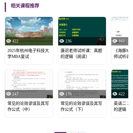
相关课程推荐
422
236
162
2025年杭州电子科技大
唐迟老师试听课：真题
《海豚MB
学MBA复试
的逻辑（阅读）
师试听课
247
176
422
常见的论效谬误及其写
常见的论效谬误及其写
英语二 2016
作公式（中）
作公式（下）
的逻辑（