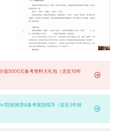
参赛成员及排名，其他成员无需重复填报，系统将
有疑问，可联系学院选拔工作领导小组秘书咨询，
台建设通过科技小院、联合培养基地等载体，推动
自动关联显示相关信息；团队中包含非本校研究生
确保及时获取准确信息。
校企、校所协同育人，提升研究生解决实际问题的
的，需在备注栏明确说明。附件材料需上传获奖证
能力。案例库与优质课程建设为高质量教学提供支
书的彩色扫描件。（四）学术交流活动登记细则研
撑。（三）支持科研创新与学术交流学校设立专项
究生参与的国内外学术交流活动，包括参加学术会
科研基金，举办高水平学术讲座，鼓励研究生参与
议听会、本人在会议上作报告及参与科考活动等，
创新实践。近年来，研究生在论文发表与学科竞赛
均需在系统“学术活动信息维护”菜单进行登记。附
方面取得一系列突破，体现了培养质量的显著提
件材料需将活动证明相关文件（含会议通知、活动
升。
议程、参与现场照片、个人心得体会等）合并为单
个PDF文件上传。二、成果审核流程及要求1. 研究
价值5000元备考资料大礼包（含近10年
生竞赛获奖成果由竞赛指导教师负责初审；除竞赛
外的其他各类成果，由研究生的导师承担初审职
责。2. 经指导教师或竞赛指导教师审核通过的成
果，方可提交至学院及研究生院进行最终认定；未
经指导教师审核的成果，学院及研究生院不予受
1v1院校推荐&备考规划指导（送近3年报
理。3. 所有审核人员需对成果的真实性、等级认
定、学校署名顺序、师生作者排名、论文收录情况
及分区结果等核心信息进行严格核查，部分竞赛的