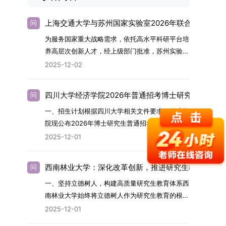
上海交通大学与苏州国家实验室2026年联合培养博士
问
为服务国家重大战略需求，依托高水平科研平台培
养高层次创新人才，经上级部门批准，苏州实验室
（全称“苏州国家实验室”）与上海交通大学将于
2025-12-02
2026年继续合作开展博士研究生联合培养工作。
该项目旨在选拔优秀学子，在材料及相关前沿交叉
四川大学经济学院2026年普通招考博士研究生招生简
问
学科领域进行深度培养。相关招生政策及安排说明
一、招生计划根据四川大学相关文件要求，经济学
如下。一、培养定位本项目致力于面向国家战略发
院现公布2026年博士研究生普通招考招生简章。
展方向，培育具备科学家素养、创新精神与科研能
2026年，学院博士研究生招生全面实行“申请-考
力，系统掌握学科前沿知识，能胜任高水平科学研
2025-12-01
核”机制。本年度计划招收博士研究生27名，具体
究与技术开发工作的未来领军人才。二、招生安排
导师招生计划详见学院官网发布的《四川大学经济
（一）招生学科范围涵盖材料科学与工程
西南林业大学：深化改革创新，推进研究生教育高质
问
学院2026年博士生招生专业目录》。实际录取人
（0805）、化学（0703）、电子科学与技术
一、坚持立德树人，构建高质量研究生教育体系西
数将根据国家最终下达的招生计划及考生报名情况
（0809）、材料与化工（0856）、机械
南林业大学始终将立德树人作为研究生教育的根本
进行适当调整。除国家专项计划外，我院招收定向
（0855）、电子信息（0854）等相关专业。
任务，积极响应“教育强国，研究生教育何为”的时
就业考生的比例原则上不超过总计划的5%。全日
（二）招生名额2026年度具体招生规模以国家最
2025-12-01
代命题。学校全面贯彻党的教育方针，以高质量党
制定向就业考生在基本修业年限内须全脱产在校学
终下达计划为准，首批拟招收联合培养博士生16