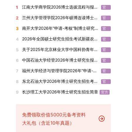
究生为第二作者的论文；在Nature、Science、
复试总成绩的40%，面试成绩占复试总成绩的
通过标志着西南林业大学农林经济管理专业诞生首
设，陆续开展“生物与医药”“低空技术与工程”等新
学院将根据材料评议成绩及招生计划，确定进入复
报考学院通知为准。（四）材料提交申请人须按学
方
江南大学商学院2026博士选拔流程与报考条件汇总
1
Cell三大顶刊及其子刊发表的论文，不受作者排名
官
60%。（1）笔试：以英语能力测试为核心，重点
位博士毕业生。待学校学位评定委员会审议通过
兴专业招生。学校还深化科教融合，单列专项招生
试的考生名单。同等学力报考者须参加学校统一组
校及报考学院要求，如实提交全部申请材料并完成
方
限制，只要署名单位包含桂林理工大学均纳入统计
考查考生的英语阅读理解、书面写作及英汉互译能
后，她也将成为云南省该专业首位获得博士学位的
计划，与中国科学院昆明植物研究所、西双版纳热
织的政治理论考试，具体时间地点另行通知，成绩
线上报名程序。六、考核与录取考核工作由上海交
兰州大学管理学院2026年硕博连读博士研究生招生“申请-考核”实施方案
2
官
范围。其中，被SCI、EI、ISTP收录的论文，需额
力，全面评估其英语综合应用水平。（2）面试：
研究生。（二）学科建设意义此次博士论文答辩的
带植物园等科研机构开展联合培养，探索跨学科、
合格线为60分。非同等学力考生无需参加。3.复
通大学相关学院与苏州实验室联合组织，具体考核
方
南开大学2026年“申请-考核”制博士研究生招生录取工作实施细则
3
外提供检索证明，论文全文与检索证明须合并为单
官
采用综合面试形式，考核内容涵盖中英文自我介
顺利完成，是学院在农林经济管理博士研究生培养
跨机构的研究生培养新机制。（一）推进招生制度
试安排复试环节将对考生的思想品德、专业素养、
形式、内容及流程以学院后续公布的方案为准。录
方
个PDF文件上传。不同类型论文需提交的附件材料
绍、综合素养评估（包括逻辑思维、沟通表达、应
方面取得的重要进展，反映了该学位点建设已初见
改革与生源质量提升学校建立多元化招生宣传与咨
外语能力、创新意识及综合素质进行全面考察。复
取时将对考生进行全面考察，学术能力与思想品德
2026年全国硕士研究生招生考试新疆农业大学报考点网上确认公告
4
官
如下：1. 被SCI、EI、ISTP、SSCI、A&HCI来源期
变能力等）以及专业认知程度（包括对目标专业的
成效。这一成果不仅体现了学科建设的新突破，也
询平台，提升生源质量。推行“申请-考核”制博士
试分为笔试与面试两部分：笔试科目为“经济学综
并重，报名及考核期间有违规或学术不端行为者将
方
关于2025年北京林业大学中国科协青年科技人才培育工程博士生推荐工作的通知
5
刊收录的论文：需按“检索证明（如有）+分区报告
官
了解、学习规划等），全方位判断考生是否具备进
为未来农林经济管理学科的持续发展、学术交流与
招生，并拓展直博与硕博连读渠道，增强招生方式
合”，适用于理论经济学与应用经济学各专业，形
按有关规定处理。七、其他事项（一）入学时间预
方
（如有）+论文全文（必备）”的顺序合并材料；2.
入目标专业学习的潜力。2. 复试时间安排复试时
合作注入了新的活力。
的灵活性与针对性。（二）优化学科专业布局通过
式为闭卷，时长为3小时，满分100分。面试环节
计为2026年春季或秋季学期。（二）费用与奖助
中国石油大学经管2026年博士研究生报考通知
6
官
在国内核心期刊发表的论文：需上传论文全文扫描
间初步定于2026年1月6日（星期二）下午，具体
撤销合并低效专业、加强社会急需学科建设，学校
要求考生准备10—15分钟的PPT报告，内容应涵盖
学费标准按上海交通大学相关规定执行；学生在读
方
福州大学经济与管理学院2026年“申请-考核”制招收攻读博士学位研究生相关要求
7
件；3. 已收到正式录用通知但尚未刊发的论文：
官
时段划分如下：（1）笔试时段：14:30—15:30，
不断优化学科结构。面向国家战略和产业需求，加
个人科研经历、研究成果及博士阶段研究设想等。
期间享受学校与实验室共同提供的奖助学金待遇。
方
需提交包含明确卷期号的录用通知原件及论文录用
时长60分钟；（2）面试时段：15:50—17:50，时
快布局新兴交叉学科，推动学科专业体系动态优
复试成绩按百分制计算，笔试与面试成绩各占
（三）住宿安排课程学习阶段由学校协调住宿；进
东北石油大学2026年博士研究生招生考试实施细则
8
官
稿。（二）科研奖励、专利及专著登记细则科研奖
长120分钟。若因报名人数调整或其他特殊情况需
化。（三）深化科教融合与协同育人学校与高水平
50%，计算公式为：复试成绩 = (笔试成绩 + 面试
入实验室科研阶段后，由苏州实验室统筹安排住
方
长沙理工大学2026年博士研究生招生简章
9
励与专著（含软件著作权、学术专著）需已正式获
官方
变更时间，学院将通过官方渠道提前通知所有考
科研机构共建联合培养平台，打破传统院系壁垒，
成绩) ÷ 2。复试成绩低于60分者不予录取。同等
宿。（四）未尽事宜参照上海交通大学2026年博
得或出版，专利成果可包括处于申请中、已受理及
生。3. 复试地点安排本次复试的举办地点为海南
促进科研资源与人才培养深度融合，提升研究生的
学力考生复试期间须加试两门本专业硕士学位主干
士研究生招生章程及相关细则执行。相关推荐：上
已授权三种状态。研究生需通过系统“科研成果信
大学观澜湖校区。考虑到最终报名人数可能影响考
科研创新能力与实践能力。三、深化培养模式改
课程，考试形式为笔试，具体科目见复试通知。4.
海市复旦大学MBA 华东理工大学MBA 浙江省
息维护”菜单进行填报，每一项成果对应的所有证
场设置，具体的笔试教室与面试房间将在报名结束
免费领取价值5000元备考资料
革，提升研究生教育质量西南林业大学将教育、科
思想政治与品德考核复试期间将同步进行思想政治
浙江工业大学MBA
明材料均需整合为单个PDF文件上传。各类成果附
后，通过学院官网或班级通知等方式另行公布，请
技、人才协同发展的理念贯穿研究生培养全过程，
素质和品德考核，重点考察考生的政治态度、道德
大礼包（含近10年真题）
件材料要求如下：1. 科研奖励及竞赛获奖：仅限省
考生密切关注。4. 综合成绩核算与录取规则考生
着力提升人才自主培养质量。学校实行学术学位与
品质、诚信状况、遵纪守法表现等。拟录取名单确