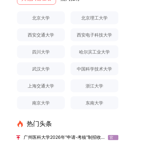
果统计范畴及填报规范本次成果统计对象为我校全
专业选拔的报名对象限定为2025级全日制普通本
与框架文枚博士的论文聚焦茶农参与合作社这一现
全面发展的育人体系。通过课程教学、科研训练、
弃。（三）申请材料提交符合报考条件的考生，需
厚奖助待遇提供具有竞争力的助研津贴与生活补
体博士、硕士研究生，统计时限为2025年11月30
科在读学生，第二学士学位学生不在本次选拔范围
实背景，系统梳理了“认知—采纳—转型—收益”的
社会实践等多种途径，提升研究生的综合素质，培
下载并填写《博士入学申请材料自查表》，按要求
助，保障学生潜心学业与研究。（四）畅通发展渠
北京大学
北京理工大学
日前正式取得的各类学术成果。成果涵盖正式刊发
内。同时需特别说明的是，在高考招生环节中，国
作用链条，重点探讨了不同利益联结模式如何影响
养具有创新精神、实践能力和社会责任感的时代新
整理申请材料，确保材料齐全、顺序正确。所有纸
道在培养过程中表现优异者，毕业后可优先获得苏
的学术论文、获得的科研奖励、已授权或在申的专
家或学校已明确标注不得转专业的本科学生，不具
茶农的绿色生产决策，揭示了合作社在引导农业生
人。二、优化招生与学科结构，服务国家战略需求
质申请材料及自查表须于2025年12月22日上午
州实验室的工作推荐机会。五、申请条件与报名流
西安交通大学
西安电子科技大学
利、正式出版的专著、学科竞赛获奖证书及参与国
备参与本次选拔考核的资格。三、确定选拔考核方
产方式绿色转型中的内在机制。（二）答辩过程回
西南林业大学主动对接国家重大战略和区域发展需
10:00前寄达经济学院研究生招生办公室。重要提
程（一）基本申请条件不同选拔方式的申请者需满
内外学术交流活动的相关证明等。所有在校研究生
式本次自主选择专业选拔考核采用“初试+复试”的
顾在答辩陈述环节，文枚就研究背景、分析框架、
要，不断优化学科布局与招生机制，提升研究生教
示：材料送达时间以签收时间为准，逾期不予受
足相应规定：本科直博生须符合上海交通大学推荐
须登录桂林理工大学研究生教育综合管理信息系
两级考核模式，其中初试由学校教务处统一部署组
核心内容以及创新之处进行了系统汇报。答辩委员
育服务经济社会发展的能力。目前，学校拥有4个
理；建议选择可靠快递方式邮寄；请严格对照材料
四川大学
哈尔滨工业大学
免试研究生相关要求。硕博连读与申请-考核制申
统，在指定功能模块完成成果信息录入，并上传相
织，复试环节则由我院自主负责实施，具体安排如
会各位专家本着严谨求实的学术态度，从理论支
一级学科博士点、1个博士专业学位点，以及17个
清单顺序整理提交。材料不全、不符合要求或存在
请者应满足当年度上海交通大学博士研究生招生的
关证明材料的PDF版本，相关审核人员将通过系统
下：（一）学校统一初试安排初试的具体考试时
撑、研究方法、数据论证以及逻辑结构等多个维度
一级学科硕士点和17个硕士专业学位点。“十四
弄虚作假者，资格审查将不予通过。所有提交材料
基本条件及各学院补充规定。（二）报名方式所有
武汉大学
中国科学技术大学
进行线上审核。（一）学术论文登记细则学术论文
间、考试科目、考场分布及相关要求，以《关于做
对论文展开评议，在肯定论文质量的同时，也提出
五”期间，学校研究生规模实现显著增长，博士研
不予退还。考生须对报名信息的真实性和准确性负
申请人须提前与意向导师沟通确认招生意向，并在
包含期刊论文与会议论文两类，研究生需在系
好2025-2026学年第1学期自主选择专业选拔考核
了若干修改建议，并就如何进一步聚焦关键科学问
究生规模增长达211%。在招生宣传方面，学校构
责，报名信息一经确认提交，不得修改。如确需修
达成一致后进行网上报名：本科直博生须按规定时
上海交通大学
浙江大学
统“论文发表信息维护”板块完成信息填报。该板块
准备工作的通知》（海大本[2025]17号）文件中
题、加强理论阐释深度等方面给予了指导。三、答
建了“网络宣传+AI智能咨询+现场答疑”三位一体的
改，须在报名截止前重新填报。三、选拔与录取1.
间登录国家推荐免试服务系统完成志愿填报。硕博
中标注为红色的字段为必填项，填报时须确保信息
的明确规定为准，考生可随时关注学校教务处发布
辩结果与培养意义（一）答辩结果经答辩委员会充
招生宣传平台，持续推进招生模式改革。2024年
资格审查学院将依据网上报名信息及寄达的申请材
连读与申请-考核制考生需登录上海交通大学研招
南京大学
东南大学
真实准确、完整规范，若出现空项或错填情况，将
的官方信息。（二）学院自主复试安排复试是衡量
分讨论、集体评议及无记名投票，一致认为文枚的
起全面推行“申请-考核”制博士招生，2025年进一
料进行资格审查，核实考生报考资格、材料完整性
网报名系统，选择“国家实验室联培专项”，并选定
直接导致审核不通过。论文统计遵循以下原则：对
考生综合能力与专业适配度的关键环节，我院将从
博士学位论文研究思路清晰、内容充实、调研扎
步拓展“直博”“硕博连读”等多元招生渠道。在学科
及缴费情况。审查结果预计于2025年12月下旬在
名录内交大导师。（三）报名时间节点本科直博生
于SCI、EI、ISTP、CSCD、CSSCI、A刊、B刊等
考核方式、时间、地点等多方面做好细致安排，确
实、写作规范、结论可靠，且已完成足量研究工
专业调整方面，学校实施存量专业优化行动，压缩
学院网站公布。2.材料评议学院将组织专家组对通
报名以学校通知为准；硕博连读与申请-考核制设
热门头条
高水平论文，仅统计以桂林理工大学为第一署名单
保考核结果客观准确。1. 复试考核构成复试成绩由
作，符合博士学位授予要求，同意通过博士学位论
或撤销生源不足专业，将非全日制招生计划向需求
过资格审查的考生材料进行评议并打分，满分为
两批报名，第一批截止时间为2025年12月15日，
位，且研究生为第一作者，或导师为第一作者、研
笔试与面试两部分组成，具体占比为：笔试成绩占
文答辩。文枚由张连刚教授指导完成学业，其答辩
旺盛的学科倾斜；同时加快推进急需学科专业建
100分。评议结果预计于2026年1月中上旬公布。
第二批为2026年3月15日至4月20日，具体时间以
广州医科大学2026年“申请-考核”制招收博士研究生报考公告
官