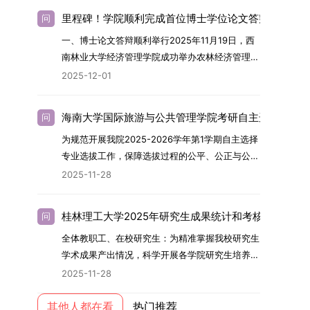
建引领研究生思想政治教育，修订并印发了《研究
习。二、报考流程（一）报名资格1.申请人应拥护
名。具体招生院系及导师信息请见相关名录。
里程碑！学院顺利完成首位博士学位论文答辩
问
生导师立德树人职责实施细则（2025年修
中国共产党的领导，品德良好，遵纪守法，身心健
（三）选拔途径共设置三种选拔方式，包括本科直
一、博士论文答辩顺利举行2025年11月19日，西
订）》，推动导师发挥示范作用，引导学生树立德
康，并满足《四川大学2026年博士研究生招生章
博、硕博连读与申请-考核制，将根据考生综合素
南林业大学经济管理学院成功举办农林经济管理专
才兼备、科技报国的远大志向，增强社会责任感和
程》中列出的各项基本条件。2.具备较强的科研能
质择优录取。（四）培养类别全部为全日制非定向
业首届博士研究生学位论文答辩会。答辩地点设于
人文关怀，促进个人成长与国家战略需求深度融
力，并展现出良好的科研发展潜力。3.提交两份由
就业博士研究生。三、培养模式与学位管理（一）
2025-12-01
学院303会议室，博士生文枚就其博士学位论文进
合。同时，学校制定《关于进一步加强研究生教育
正高级职称专家亲笔书写的推荐信，专业领域需与
学籍管理联合培养学生学籍隶属于上海交通大学，
行了汇报与答辩。答辩委员会由多位知名专家组
管理工作的实施意见》，强化学风建设，深化科研
报考专业相关，其中一份必须由报考导师出具。4.
基本修业年限按该校研究生学籍管理办法执行。
海南大学国际旅游与公共管理学院考研自主选择专业
问
成。北京林业大学陈建成教授担任主席，委员包括
诚信与学术道德教育，弘扬科学精神。学校坚
以同等学力身份报考者，其科研成果须同时符合以
（二）培养阶段划分培养过程分为两个主要阶段：
为规范开展我院2025-2026学年第1学期自主选择
云南财经大学熊德平教授、杨增雄教授、李亚波教
持“五育并举”育人理念，通过德育铸魂、智育启
下两项要求：①以第一作者身份在报考学科领域
第一阶段于上海交通大学完成课程学习；第二阶段
专业选拔工作，保障选拔过程的公平、公正与公
授，以及昆明理工大学冯朝睿教授。文枚的博士论
智、体育强身、美育润心、劳育践行，全面培养能
内发表期刊文章，其中至少1篇为A级、1篇为B级
进入苏州实验室，依托其重大科研任务开展课题研
开，依据《海南大学普通本科学生自主选择专业管
文选题为《加入合作社对茶农绿色生产行为的影响
够担当民族复兴大任的高素质人才。（一）强化思
（期刊等级依据《四川大学哲学社会科学期刊与应
2025-11-28
究与学位论文工作。（三）学历学位授予学生在规
理办法》（海大党政办[2024]54号）及《关于做
研究》，该研究立足于茶农生产经营实际，围
想政治教育与导师队伍建设学校以党建引领为核
用成果分级方案》认定）；②作为主要完成人获
定年限内达到上海交通大学毕业及学位授予要求
好2025-2026学年第1学期自主选择专业选拔考核
绕“认知—采纳—转型—收益”这一主线，深入剖析
心，将思想政治教育贯穿研究生培养全过程。通过
得省部级二等奖及以上科研成果奖励（以证书为
的，将获发上海交通大学博士研究生毕业证书并授
桂林理工大学2025年研究生成果统计和考核工作的通
问
准备工作的通知》（海大本[2025]17号）两份核
合作社及其利益联结机制对茶农采纳绿色生产技术
修订导师立德树人职责实施细则，明确导师在研究
准），其中一等奖要求排名前五，二等奖要求排名
予博士学位。四、项目特色与支持条件（一）高水
全体教职工、在校研究生：为精准掌握我校研究生
心文件精神，结合我院学科建设特点与教学管理实
行为的影响路径，不仅深化了合作社推动农业绿色
生成长中的关键角色，推动形成以德为先、科研报
前三。（二）网上报名及缴费报名及缴费统一在网
平科研平台学生可参与国家重大科研项目，接触材
学术成果产出情况，科学开展各学院研究生培养质
际情况，特制定本实施方案。一、组建选拔工作专
转型的理论认识，也促进了农业经济学与生态学相
国的育人氛围。在加强学术规范和学风建设方面，
上进行，时间为2025年11月27日上午9:00至
料领域大科学装置与人工智能辅助研发平台，获得
量评估工作，进一步推进研究生成果管理的规范
项领导小组为统筹推进自主选择专业选拔全流程工
关研究的交叉融合，为促进茶农增收、服务双碳目
学校持续开展学术诚信教育，营造风清气正的学术
2025-11-28
2025年12月17日晚上10:00。考生须提前认真阅
前沿科研训练条件。（二）优质导师资源由包括院
化、制度化与信息化建设，现就2025年度研究生
作，确保各项环节有序落地，学院专门成立选拔工
标实现以及全面推进乡村振兴战略提供了有益参
环境。（二）完善“五育并举”育人机制学校系统推
读学校及学院发布的招生章程、简章及专业目录，
士在内的资深科研人员组成导师团队，提供高水平
成果统计、审核及考核相关事宜通知如下：一、成
其他人都在看
热门推荐
作领导小组。二、明确报名准入条件本次自主选择
考。二、答辩过程与主要内容（一）论文主要内容
进德育、智育、体育、美育和劳育有机融合，构建
按规定完成报名及缴费。逾期未完成视为自动放
学术指导，并支持参与国际化学术交流。（三）优