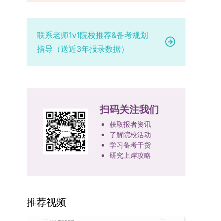
部级及以上级别奖励，需上传包含获奖者姓名的荣
的最终综合成绩采用“初试+复试”加权计算方式，
专业学位研究生分类培养，优化前者课程体系的理
定后，学院将向考生所在单位调取人事档案及现实
誉证书或奖状彩色扫描件；2. 学术专著：需上传
其中学校统一初试成绩占比50%，学院复试总成绩
论深度，强化后者课程的应用性与实践性。在产教
表现材料进行复核。考核不合格者不予录取。四、
封面、编者信息页、目录及封底的完整扫描件；3.
占比50%。综合成绩核算完成后，将按分数从高到
融合方面，学校出台《科技小院管理办法》《研究
录取办法1.考生总成绩由材料评议成绩和复试成绩
联系老师1v1院校推荐&备考规划
国家授权专利：包括发明专利、实用新型专利、外
低进行排序，需要特别注意的是，初试成绩未达到
生联合培养基地建设管理办法》等文件，明确产学
加权得出，具体计算公式为：总成绩 = 材料评议
指导（送近3年报录数据）
观设计专利，需上传专利受理通知书及授权证书的
及格线的考生，将不纳入排名范围。录取工作将严
研一体化培养定位。目前已建成8个省级科技小
成绩 × 50% + 复试成绩 × 50%。2.录取工作坚
彩色扫描件。（三）学科竞赛登记细则仅统计研究
格按照学院自主选择专业的计划名额，从排名靠前
院，其中2个获省级专项资金支持。专业学位案例
持“全面衡量、择优录取、保证质量、宁缺毋滥”原
生作为竞赛团队负责人，参与学科竞赛（文艺、体
的考生中依次录取。若出现综合成绩相同的情况，
库建设成效显著，1个项目入选教育部主题案例
则，根据招生计划、考生总成绩、思想政治表现及
育类竞赛除外）并获得省部级三等奖及以上奖励的
将按以下顺序进行成绩比对，确定最终录取名次：
库，“十四五”以来获批省级案例库项目70余项、省
身心健康状况等因素确定拟录取名单。3.拟录取考
成果，研究生需在系统“学科竞赛信息维护”菜单完
第一步比对初试科目中“高等数学B”的成绩，成绩
级优质课程近50门。2025年，学校专项投入60余
生须在规定时间内提交符合要求的体检报告（二级
扫码关注我们
成填报。填报信息需与获奖证书内容完全一致，重
高者优先；若该科目成绩仍相同，则比对复试
万元设立研究生科研创新基金，支持学生开展前沿
甲等及以上医院或四川大学校医院出具），体检标
点包含参赛年份、竞赛全称、竞赛类别（从系统预
中“英语”科目的成绩，以成绩高者为优先录取对
研究。学校还设立“香樟学术讲坛”，拓展学生学术
获取报者资讯
准按教育部及学校相关规定执行。4.拟录取名单经
设列表中选择，具体分类可参考相关说明，无对应
了解院校活动
象。5. 复试应试要求为保障复试工作的严肃性与
视野。通过系列改革，研究生科研创新与学科竞赛
网上公示，并完成体检、政审、调档等程序后，学
学习备考干货
选项时选择“其他”，并在竞赛名称中详细标注）、
规范性，考生在参加笔试和面试时，必须携带本人
成果丰硕：2024年，研究生以第一作者发表的三
院将向合格考生寄发录取通知书。
研究上岸攻略
获奖等级等核心信息。获奖级别分为国际级、国家
身份证及学生证原件，以便工作人员进行身份核
检索论文占比达91.55%；在“中国研究生创新实践
级、省部级三类，获奖等级分为特等奖、一等奖、
验。未按要求携带有效证件的考生，将无法进入考
大赛”等赛事中，获国家级奖项30余项、省级奖项
二等奖。若获奖证书注明指导教师信息，需完整填
场参与考核，由此产生的后果由考生自行承担。6.
200余项。（一）推进分类培养与课程体系建设学
写指导教师姓名、排名及具体分工；同一竞赛同一
其他说明与咨询渠道本方案中未明确提及的相关事
校根据学术学位与专业学位不同定位，构建差异化
推荐视频
奖项有多名研究生共同参与的，由其中1名研究生
宜，均以海南大学教务处发布的自主选择专业相关
的课程与培养体系，强化学术型人才的理论素养和
负责统一登记，同时按证书上的姓名顺序填写所有
文件及后续通知为准。考生若在报名及备考过程中
专业型人才的实践能力。（二）加强产教融合与平