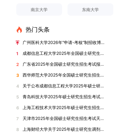
中标注为红色的字段为必填项，填报时须确保信息
的明确规定为准，考生可随时关注学校教务处发布
辩结果与培养意义（一）答辩结果经答辩委员会充
招生宣传平台，持续推进招生模式改革。2024年
资格审查学院将依据网上报名信息及寄达的申请材
连读与申请-考核制考生需登录上海交通大学研招
南京大学
东南大学
真实准确、完整规范，若出现空项或错填情况，将
的官方信息。（二）学院自主复试安排复试是衡量
分讨论、集体评议及无记名投票，一致认为文枚的
起全面推行“申请-考核”制博士招生，2025年进一
料进行资格审查，核实考生报考资格、材料完整性
网报名系统，选择“国家实验室联培专项”，并选定
直接导致审核不通过。论文统计遵循以下原则：对
考生综合能力与专业适配度的关键环节，我院将从
博士学位论文研究思路清晰、内容充实、调研扎
步拓展“直博”“硕博连读”等多元招生渠道。在学科
及缴费情况。审查结果预计于2025年12月下旬在
名录内交大导师。（三）报名时间节点本科直博生
于SCI、EI、ISTP、CSCD、CSSCI、A刊、B刊等
考核方式、时间、地点等多方面做好细致安排，确
实、写作规范、结论可靠，且已完成足量研究工
专业调整方面，学校实施存量专业优化行动，压缩
学院网站公布。2.材料评议学院将组织专家组对通
报名以学校通知为准；硕博连读与申请-考核制设
热门头条
高水平论文，仅统计以桂林理工大学为第一署名单
保考核结果客观准确。1. 复试考核构成复试成绩由
作，符合博士学位授予要求，同意通过博士学位论
或撤销生源不足专业，将非全日制招生计划向需求
过资格审查的考生材料进行评议并打分，满分为
两批报名，第一批截止时间为2025年12月15日，
位，且研究生为第一作者，或导师为第一作者、研
笔试与面试两部分组成，具体占比为：笔试成绩占
文答辩。文枚由张连刚教授指导完成学业，其答辩
旺盛的学科倾斜；同时加快推进急需学科专业建
100分。评议结果预计于2026年1月中上旬公布。
第二批为2026年3月15日至4月20日，具体时间以
广州医科大学2026年“申请-考核”制招收博士研究生报考公告
究生为第二作者的论文；在Nature、Science、
复试总成绩的40%，面试成绩占复试总成绩的
通过标志着西南林业大学农林经济管理专业诞生首
设，陆续开展“生物与医药”“低空技术与工程”等新
学院将根据材料评议成绩及招生计划，确定进入复
报考学院通知为准。（四）材料提交申请人须按学
成都信息工程大学2025年全国硕士研究生招生考试初试成绩查询及成绩复核登记的通知
1
Cell三大顶刊及其子刊发表的论文，不受作者排名
60%。（1）笔试：以英语能力测试为核心，重点
位博士毕业生。待学校学位评定委员会审议通过
兴专业招生。学校还深化科教融合，单列专项招生
试的考生名单。同等学力报考者须参加学校统一组
校及报考学院要求，如实提交全部申请材料并完成
限制，只要署名单位包含桂林理工大学均纳入统计
考查考生的英语阅读理解、书面写作及英汉互译能
后，她也将成为云南省该专业首位获得博士学位的
计划，与中国科学院昆明植物研究所、西双版纳热
织的政治理论考试，具体时间地点另行通知，成绩
线上报名程序。六、考核与录取考核工作由上海交
广东省2025年全国硕士研究生招生考试报名须知
2
范围。其中，被SCI、EI、ISTP收录的论文，需额
力，全面评估其英语综合应用水平。（2）面试：
研究生。（二）学科建设意义此次博士论文答辩的
带植物园等科研机构开展联合培养，探索跨学科、
合格线为60分。非同等学力考生无需参加。3.复
通大学相关学院与苏州实验室联合组织，具体考核
西华师范大学2025年全国硕士研究生招生考试初试成绩查询和申请成绩复核的通知
3
外提供检索证明，论文全文与检索证明须合并为单
采用综合面试形式，考核内容涵盖中英文自我介
顺利完成，是学院在农林经济管理博士研究生培养
跨机构的研究生培养新机制。（一）推进招生制度
试安排复试环节将对考生的思想品德、专业素养、
形式、内容及流程以学院后续公布的方案为准。录
个PDF文件上传。不同类型论文需提交的附件材料
绍、综合素养评估（包括逻辑思维、沟通表达、应
方面取得的重要进展，反映了该学位点建设已初见
改革与生源质量提升学校建立多元化招生宣传与咨
外语能力、创新意识及综合素质进行全面考察。复
取时将对考生进行全面考察，学术能力与思想品德
关于公布成都信息工程大学2025年硕士研究生招生考试考生进入复试基本成绩要求的通知
4
如下：1. 被SCI、EI、ISTP、SSCI、A&HCI来源期
变能力等）以及专业认知程度（包括对目标专业的
成效。这一成果不仅体现了学科建设的新突破，也
询平台，提升生源质量。推行“申请-考核”制博士
试分为笔试与面试两部分：笔试科目为“经济学综
并重，报名及考核期间有违规或学术不端行为者将
青岛科技大学2025年硕士研究生招生考试（初试）成绩查询及复核通知
5
刊收录的论文：需按“检索证明（如有）+分区报告
了解、学习规划等），全方位判断考生是否具备进
为未来农林经济管理学科的持续发展、学术交流与
招生，并拓展直博与硕博连读渠道，增强招生方式
合”，适用于理论经济学与应用经济学各专业，形
按有关规定处理。七、其他事项（一）入学时间预
（如有）+论文全文（必备）”的顺序合并材料；2.
入目标专业学习的潜力。2. 复试时间安排复试时
合作注入了新的活力。
的灵活性与针对性。（二）优化学科专业布局通过
式为闭卷，时长为3小时，满分100分。面试环节
计为2026年春季或秋季学期。（二）费用与奖助
上海工程技术大学2025年硕士研究生招生考试成绩查询及复核通知
6
在国内核心期刊发表的论文：需上传论文全文扫描
间初步定于2026年1月6日（星期二）下午，具体
撤销合并低效专业、加强社会急需学科建设，学校
要求考生准备10—15分钟的PPT报告，内容应涵盖
学费标准按上海交通大学相关规定执行；学生在读
天津市2025年全国硕士研究生招生考试天津商业大学报考点（代码1244）网上确认公告
7
件；3. 已收到正式录用通知但尚未刊发的论文：
时段划分如下：（1）笔试时段：14:30—15:30，
不断优化学科结构。面向国家战略和产业需求，加
个人科研经历、研究成果及博士阶段研究设想等。
期间享受学校与实验室共同提供的奖助学金待遇。
需提交包含明确卷期号的录用通知原件及论文录用
时长60分钟；（2）面试时段：15:50—17:50，时
快布局新兴交叉学科，推动学科专业体系动态优
复试成绩按百分制计算，笔试与面试成绩各占
（三）住宿安排课程学习阶段由学校协调住宿；进
上海财经大学关于2025年硕士研究生调剂复试工作公告
8
稿。（二）科研奖励、专利及专著登记细则科研奖
长120分钟。若因报名人数调整或其他特殊情况需
化。（三）深化科教融合与协同育人学校与高水平
50%，计算公式为：复试成绩 = (笔试成绩 + 面试
入实验室科研阶段后，由苏州实验室统筹安排住