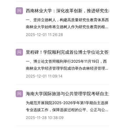
导师招生计划详见学院官网发布的《四川大学经济
（一）招生学科范围涵盖材料科学与工程
西南林业大学：深化改革创新，推进研究生教育高质
问
学院2026年博士生招生专业目录》。实际录取人
（0805）、化学（0703）、电子科学与技术
一、坚持立德树人，构建高质量研究生教育体系西
数将根据国家最终下达的招生计划及考生报名情况
（0809）、材料与化工（0856）、机械
南林业大学始终将立德树人作为研究生教育的根本
进行适当调整。除国家专项计划外，我院招收定向
（0855）、电子信息（0854）等相关专业。
任务，积极响应“教育强国，研究生教育何为”的时
就业考生的比例原则上不超过总计划的5%。全日
（二）招生名额2026年度具体招生规模以国家最
2025-12-01 11:26:28
代命题。学校全面贯彻党的教育方针，以高质量党
制定向就业考生在基本修业年限内须全脱产在校学
终下达计划为准，首批拟招收联合培养博士生16
建引领研究生思想政治教育，修订并印发了《研究
习。二、报考流程（一）报名资格1.申请人应拥护
名。具体招生院系及导师信息请见相关名录。
里程碑！学院顺利完成首位博士学位论文答辩
问
生导师立德树人职责实施细则（2025年修
中国共产党的领导，品德良好，遵纪守法，身心健
（三）选拔途径共设置三种选拔方式，包括本科直
一、博士论文答辩顺利举行2025年11月19日，西
订）》，推动导师发挥示范作用，引导学生树立德
康，并满足《四川大学2026年博士研究生招生章
博、硕博连读与申请-考核制，将根据考生综合素
南林业大学经济管理学院成功举办农林经济管理专
才兼备、科技报国的远大志向，增强社会责任感和
程》中列出的各项基本条件。2.具备较强的科研能
质择优录取。（四）培养类别全部为全日制非定向
业首届博士研究生学位论文答辩会。答辩地点设于
人文关怀，促进个人成长与国家战略需求深度融
力，并展现出良好的科研发展潜力。3.提交两份由
就业博士研究生。三、培养模式与学位管理（一）
2025-12-01 11:09:14
学院303会议室，博士生文枚就其博士学位论文进
合。同时，学校制定《关于进一步加强研究生教育
正高级职称专家亲笔书写的推荐信，专业领域需与
学籍管理联合培养学生学籍隶属于上海交通大学，
行了汇报与答辩。答辩委员会由多位知名专家组
管理工作的实施意见》，强化学风建设，深化科研
报考专业相关，其中一份必须由报考导师出具。4.
基本修业年限按该校研究生学籍管理办法执行。
海南大学国际旅游与公共管理学院考研自主选择专业
问
成。北京林业大学陈建成教授担任主席，委员包括
诚信与学术道德教育，弘扬科学精神。学校坚
以同等学力身份报考者，其科研成果须同时符合以
（二）培养阶段划分培养过程分为两个主要阶段：
为规范开展我院2025-2026学年第1学期自主选择
云南财经大学熊德平教授、杨增雄教授、李亚波教
持“五育并举”育人理念，通过德育铸魂、智育启
下两项要求：①以第一作者身份在报考学科领域
第一阶段于上海交通大学完成课程学习；第二阶段
专业选拔工作，保障选拔过程的公平、公正与公
授，以及昆明理工大学冯朝睿教授。文枚的博士论
智、体育强身、美育润心、劳育践行，全面培养能
内发表期刊文章，其中至少1篇为A级、1篇为B级
进入苏州实验室，依托其重大科研任务开展课题研
开，依据《海南大学普通本科学生自主选择专业管
文选题为《加入合作社对茶农绿色生产行为的影响
够担当民族复兴大任的高素质人才。（一）强化思
（期刊等级依据《四川大学哲学社会科学期刊与应
2025-11-28 10:38:09
究与学位论文工作。（三）学历学位授予学生在规
理办法》（海大党政办[2024]54号）及《关于做
研究》，该研究立足于茶农生产经营实际，围
想政治教育与导师队伍建设学校以党建引领为核
用成果分级方案》认定）；②作为主要完成人获
定年限内达到上海交通大学毕业及学位授予要求