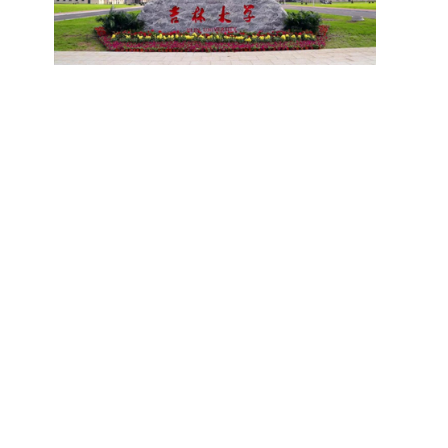
选项时选择“其他”，并在竞赛名称中详细标注）、
规范性，考生在参加笔试和面试时，必须携带本人
成果丰硕：2024年，研究生以第一作者发表的三
院将向合格考生寄发录取通知书。
获奖等级等核心信息。获奖级别分为国际级、国家
身份证及学生证原件，以便工作人员进行身份核
检索论文占比达91.55%；在“中国研究生创新实践
级、省部级三类，获奖等级分为特等奖、一等奖、
验。未按要求携带有效证件的考生，将无法进入考
大赛”等赛事中，获国家级奖项30余项、省级奖项
二等奖。若获奖证书注明指导教师信息，需完整填
场参与考核，由此产生的后果由考生自行承担。6.
200余项。（一）推进分类培养与课程体系建设学
写指导教师姓名、排名及具体分工；同一竞赛同一
其他说明与咨询渠道本方案中未明确提及的相关事
校根据学术学位与专业学位不同定位，构建差异化
奖项有多名研究生共同参与的，由其中1名研究生
宜，均以海南大学教务处发布的自主选择专业相关
的课程与培养体系，强化学术型人才的理论素养和
负责统一登记，同时按证书上的姓名顺序填写所有
文件及后续通知为准。考生若在报名及备考过程中
专业型人才的实践能力。（二）加强产教融合与平
参赛成员及排名，其他成员无需重复填报，系统将
有疑问，可联系学院选拔工作领导小组秘书咨询，
台建设通过科技小院、联合培养基地等载体，推动
自动关联显示相关信息；团队中包含非本校研究生
确保及时获取准确信息。
校企、校所协同育人，提升研究生解决实际问题的
的，需在备注栏明确说明。附件材料需上传获奖证
能力。案例库与优质课程建设为高质量教学提供支
书的彩色扫描件。（四）学术交流活动登记细则研
撑。（三）支持科研创新与学术交流学校设立专项
究生参与的国内外学术交流活动，包括参加学术会
科研基金，举办高水平学术讲座，鼓励研究生参与
议听会、本人在会议上作报告及参与科考活动等，
创新实践。近年来，研究生在论文发表与学科竞赛
均需在系统“学术活动信息维护”菜单进行登记。附
方面取得一系列突破，体现了培养质量的显著提
件材料需将活动证明相关文件（含会议通知、活动
升。
议程、参与现场照片、个人心得体会等）合并为单
个PDF文件上传。二、成果审核流程及要求1. 研究
生竞赛获奖成果由竞赛指导教师负责初审；除竞赛
外的其他各类成果，由研究生的导师承担初审职