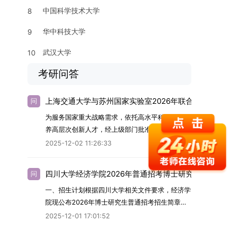
中国科学技术大学
8
华中科技大学
9
武汉大学
10
考研问答
上海交通大学与苏州国家实验室2026年联合培养博士
问
为服务国家重大战略需求，依托高水平科研平台培
养高层次创新人才，经上级部门批准，苏州实验室
（全称“苏州国家实验室”）与上海交通大学将于
2025-12-02 11:26:33
2026年继续合作开展博士研究生联合培养工作。
该项目旨在选拔优秀学子，在材料及相关前沿交叉
四川大学经济学院2026年普通招考博士研究生招生简
问
学科领域进行深度培养。相关招生政策及安排说明
一、招生计划根据四川大学相关文件要求，经济学
如下。一、培养定位本项目致力于面向国家战略发
院现公布2026年博士研究生普通招考招生简章。
展方向，培育具备科学家素养、创新精神与科研能
2026年，学院博士研究生招生全面实行“申请-考
力，系统掌握学科前沿知识，能胜任高水平科学研
2025-12-01 17:01:52
核”机制。本年度计划招收博士研究生27名，具体
究与技术开发工作的未来领军人才。二、招生安排