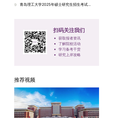
青岛理工大学2025年硕士研究生招生考试（初试）成绩查询及复核通知
9
励与专著（含软件著作权、学术专著）需已正式获
变更时间，学院将通过官方渠道提前通知所有考
科研机构共建联合培养平台，打破传统院系壁垒，
成绩) ÷ 2。复试成绩低于60分者不予录取。同等
宿。（四）未尽事宜参照上海交通大学2026年博
得或出版，专利成果可包括处于申请中、已受理及
生。3. 复试地点安排本次复试的举办地点为海南
促进科研资源与人才培养深度融合，提升研究生的
学力考生复试期间须加试两门本专业硕士学位主干
士研究生招生章程及相关细则执行。相关推荐：上
已授权三种状态。研究生需通过系统“科研成果信
大学观澜湖校区。考虑到最终报名人数可能影响考
科研创新能力与实践能力。三、深化培养模式改
课程，考试形式为笔试，具体科目见复试通知。4.
海市复旦大学MBA 华东理工大学MBA 浙江省
息维护”菜单进行填报，每一项成果对应的所有证
场设置，具体的笔试教室与面试房间将在报名结束
革，提升研究生教育质量西南林业大学将教育、科
思想政治与品德考核复试期间将同步进行思想政治
浙江工业大学MBA
扫码关注我们
明材料均需整合为单个PDF文件上传。各类成果附
后，通过学院官网或班级通知等方式另行公布，请
技、人才协同发展的理念贯穿研究生培养全过程，
素质和品德考核，重点考察考生的政治态度、道德
件材料要求如下：1. 科研奖励及竞赛获奖：仅限省
考生密切关注。4. 综合成绩核算与录取规则考生
着力提升人才自主培养质量。学校实行学术学位与
品质、诚信状况、遵纪守法表现等。拟录取名单确
获取报者资讯
部级及以上级别奖励，需上传包含获奖者姓名的荣
的最终综合成绩采用“初试+复试”加权计算方式，
专业学位研究生分类培养，优化前者课程体系的理
定后，学院将向考生所在单位调取人事档案及现实
了解院校活动
誉证书或奖状彩色扫描件；2. 学术专著：需上传
其中学校统一初试成绩占比50%，学院复试总成绩
学习备考干货
论深度，强化后者课程的应用性与实践性。在产教
表现材料进行复核。考核不合格者不予录取。四、
研究上岸攻略
封面、编者信息页、目录及封底的完整扫描件；3.
占比50%。综合成绩核算完成后，将按分数从高到
融合方面，学校出台《科技小院管理办法》《研究
录取办法1.考生总成绩由材料评议成绩和复试成绩
国家授权专利：包括发明专利、实用新型专利、外
低进行排序，需要特别注意的是，初试成绩未达到
生联合培养基地建设管理办法》等文件，明确产学
加权得出，具体计算公式为：总成绩 = 材料评议
观设计专利，需上传专利受理通知书及授权证书的
及格线的考生，将不纳入排名范围。录取工作将严
研一体化培养定位。目前已建成8个省级科技小
成绩 × 50% + 复试成绩 × 50%。2.录取工作坚
彩色扫描件。（三）学科竞赛登记细则仅统计研究
格按照学院自主选择专业的计划名额，从排名靠前
院，其中2个获省级专项资金支持。专业学位案例
持“全面衡量、择优录取、保证质量、宁缺毋滥”原
推荐视频
生作为竞赛团队负责人，参与学科竞赛（文艺、体
的考生中依次录取。若出现综合成绩相同的情况，
库建设成效显著，1个项目入选教育部主题案例
则，根据招生计划、考生总成绩、思想政治表现及
育类竞赛除外）并获得省部级三等奖及以上奖励的
将按以下顺序进行成绩比对，确定最终录取名次：
库，“十四五”以来获批省级案例库项目70余项、省
身心健康状况等因素确定拟录取名单。3.拟录取考
成果，研究生需在系统“学科竞赛信息维护”菜单完
第一步比对初试科目中“高等数学B”的成绩，成绩
级优质课程近50门。2025年，学校专项投入60余
生须在规定时间内提交符合要求的体检报告（二级
成填报。填报信息需与获奖证书内容完全一致，重
高者优先；若该科目成绩仍相同，则比对复试
万元设立研究生科研创新基金，支持学生开展前沿
甲等及以上医院或四川大学校医院出具），体检标
点包含参赛年份、竞赛全称、竞赛类别（从系统预
中“英语”科目的成绩，以成绩高者为优先录取对
研究。学校还设立“香樟学术讲坛”，拓展学生学术
准按教育部及学校相关规定执行。4.拟录取名单经
设列表中选择，具体分类可参考相关说明，无对应
象。5. 复试应试要求为保障复试工作的严肃性与
视野。通过系列改革，研究生科研创新与学科竞赛
网上公示，并完成体检、政审、调档等程序后，学