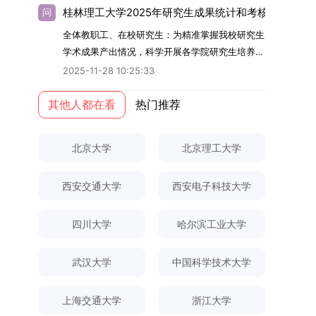
好2025-2026学年第1学期自主选择专业选拔考核
绕“认知—采纳—转型—收益”这一主线，深入剖析
心，将思想政治教育贯穿研究生培养全过程。通过
得省部级二等奖及以上科研成果奖励（以证书为
的，将获发上海交通大学博士研究生毕业证书并授
桂林理工大学2025年研究生成果统计和考核工作的通
问
准备工作的通知》（海大本[2025]17号）两份核
合作社及其利益联结机制对茶农采纳绿色生产技术
修订导师立德树人职责实施细则，明确导师在研究
准），其中一等奖要求排名前五，二等奖要求排名
予博士学位。四、项目特色与支持条件（一）高水
全体教职工、在校研究生：为精准掌握我校研究生
心文件精神，结合我院学科建设特点与教学管理实
行为的影响路径，不仅深化了合作社推动农业绿色
生成长中的关键角色，推动形成以德为先、科研报
前三。（二）网上报名及缴费报名及缴费统一在网
平科研平台学生可参与国家重大科研项目，接触材
学术成果产出情况，科学开展各学院研究生培养质
际情况，特制定本实施方案。一、组建选拔工作专
转型的理论认识，也促进了农业经济学与生态学相
国的育人氛围。在加强学术规范和学风建设方面，
上进行，时间为2025年11月27日上午9:00至
料领域大科学装置与人工智能辅助研发平台，获得
量评估工作，进一步推进研究生成果管理的规范
项领导小组为统筹推进自主选择专业选拔全流程工
关研究的交叉融合，为促进茶农增收、服务双碳目
学校持续开展学术诚信教育，营造风清气正的学术
2025-11-28 10:25:33
2025年12月17日晚上10:00。考生须提前认真阅
前沿科研训练条件。（二）优质导师资源由包括院
化、制度化与信息化建设，现就2025年度研究生
作，确保各项环节有序落地，学院专门成立选拔工
标实现以及全面推进乡村振兴战略提供了有益参
环境。（二）完善“五育并举”育人机制学校系统推
读学校及学院发布的招生章程、简章及专业目录，
士在内的资深科研人员组成导师团队，提供高水平
成果统计、审核及考核相关事宜通知如下：一、成
其他人都在看
热门推荐
作领导小组。二、明确报名准入条件本次自主选择
考。二、答辩过程与主要内容（一）论文主要内容
进德育、智育、体育、美育和劳育有机融合，构建
按规定完成报名及缴费。逾期未完成视为自动放
学术指导，并支持参与国际化学术交流。（三）优
果统计范畴及填报规范本次成果统计对象为我校全
专业选拔的报名对象限定为2025级全日制普通本
与框架文枚博士的论文聚焦茶农参与合作社这一现
全面发展的育人体系。通过课程教学、科研训练、
弃。（三）申请材料提交符合报考条件的考生，需
厚奖助待遇提供具有竞争力的助研津贴与生活补
体博士、硕士研究生，统计时限为2025年11月30
科在读学生，第二学士学位学生不在本次选拔范围
实背景，系统梳理了“认知—采纳—转型—收益”的
社会实践等多种途径，提升研究生的综合素质，培
下载并填写《博士入学申请材料自查表》，按要求
助，保障学生潜心学业与研究。（四）畅通发展渠
北京大学
北京理工大学
日前正式取得的各类学术成果。成果涵盖正式刊发
内。同时需特别说明的是，在高考招生环节中，国
作用链条，重点探讨了不同利益联结模式如何影响
养具有创新精神、实践能力和社会责任感的时代新
整理申请材料，确保材料齐全、顺序正确。所有纸
道在培养过程中表现优异者，毕业后可优先获得苏
的学术论文、获得的科研奖励、已授权或在申的专
家或学校已明确标注不得转专业的本科学生，不具
茶农的绿色生产决策，揭示了合作社在引导农业生
人。二、优化招生与学科结构，服务国家战略需求
质申请材料及自查表须于2025年12月22日上午
州实验室的工作推荐机会。五、申请条件与报名流
西安交通大学
西安电子科技大学
利、正式出版的专著、学科竞赛获奖证书及参与国
备参与本次选拔考核的资格。三、确定选拔考核方
产方式绿色转型中的内在机制。（二）答辩过程回
西南林业大学主动对接国家重大战略和区域发展需
10:00前寄达经济学院研究生招生办公室。重要提
程（一）基本申请条件不同选拔方式的申请者需满
内外学术交流活动的相关证明等。所有在校研究生
式本次自主选择专业选拔考核采用“初试+复试”的
顾在答辩陈述环节，文枚就研究背景、分析框架、
要，不断优化学科布局与招生机制，提升研究生教
示：材料送达时间以签收时间为准，逾期不予受
足相应规定：本科直博生须符合上海交通大学推荐
须登录桂林理工大学研究生教育综合管理信息系
两级考核模式，其中初试由学校教务处统一部署组
核心内容以及创新之处进行了系统汇报。答辩委员
育服务经济社会发展的能力。目前，学校拥有4个
理；建议选择可靠快递方式邮寄；请严格对照材料
四川大学
哈尔滨工业大学
免试研究生相关要求。硕博连读与申请-考核制申
统，在指定功能模块完成成果信息录入，并上传相
织，复试环节则由我院自主负责实施，具体安排如
会各位专家本着严谨求实的学术态度，从理论支
一级学科博士点、1个博士专业学位点，以及17个
清单顺序整理提交。材料不全、不符合要求或存在
请者应满足当年度上海交通大学博士研究生招生的
关证明材料的PDF版本，相关审核人员将通过系统
下：（一）学校统一初试安排初试的具体考试时
撑、研究方法、数据论证以及逻辑结构等多个维度
一级学科硕士点和17个硕士专业学位点。“十四
弄虚作假者，资格审查将不予通过。所有提交材料
基本条件及各学院补充规定。（二）报名方式所有
武汉大学
中国科学技术大学
进行线上审核。（一）学术论文登记细则学术论文
间、考试科目、考场分布及相关要求，以《关于做
对论文展开评议，在肯定论文质量的同时，也提出
五”期间，学校研究生规模实现显著增长，博士研
不予退还。考生须对报名信息的真实性和准确性负
申请人须提前与意向导师沟通确认招生意向，并在
包含期刊论文与会议论文两类，研究生需在系
好2025-2026学年第1学期自主选择专业选拔考核
了若干修改建议，并就如何进一步聚焦关键科学问
究生规模增长达211%。在招生宣传方面，学校构
责，报名信息一经确认提交，不得修改。如确需修
达成一致后进行网上报名：本科直博生须按规定时
上海交通大学
浙江大学
统“论文发表信息维护”板块完成信息填报。该板块
准备工作的通知》（海大本[2025]17号）文件中
题、加强理论阐释深度等方面给予了指导。三、答
建了“网络宣传+AI智能咨询+现场答疑”三位一体的
改，须在报名截止前重新填报。三、选拔与录取1.
间登录国家推荐免试服务系统完成志愿填报。硕博