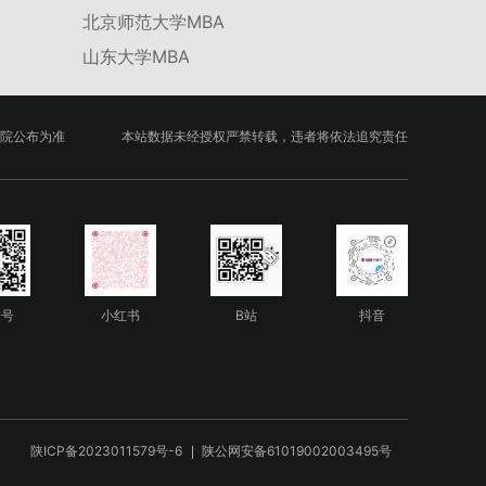
北京师范大学MBA
山东大学MBA
院公布为准
本站数据未经授权严禁转载，违者将依法追究责任
众号
小红书
B站
抖音
陕ICP备2023011579号-6
陕公网安备61019002003495号