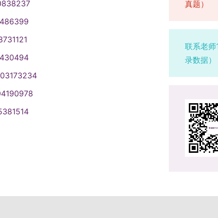
0838237
真题）
1486399
3731121
联系老师
1430494
录数据）
003173234
04190978
5381514