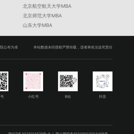
北京航空航天大学MBA
北京师范大学MBA
山东大学MBA
院公布为准
本站数据未经授权严禁转载，违者将依法追究责任
众号
小红书
B站
抖音
陕ICP备2023011579号-6
陕公网安备61019002003495号