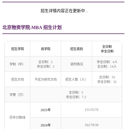
招生详情内容正在更新中...
北京物资学院-MBA 招生计划
全日制
招生学院
商学院
招生类别
非全日制
全日制：2
非全日制：4人
学制（年）
调剂情况
非全日制：2
全日制：14人
全日制：35
招生方向
不区分研究方向
招生人数（人）
非全日制：32
全日制：5
学费（万）
非全日制：7.2
151/35/70
2025年
历年分数线
162/78/39
2024年