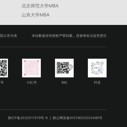
北京师范大学MBA
山东大学MBA
院公布为准
本站数据未经授权严禁转载，违者将依法追究责任
众号
小红书
B站
抖音
陕ICP备2023011579号-6
陕公网安备61019002003495号