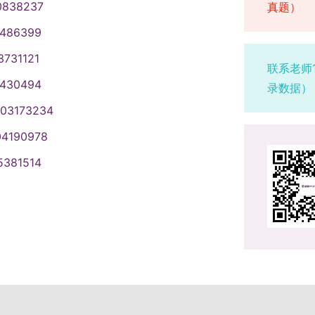
0838237
真题）
1486399
3731121
联系老师
1430494
录数据）
003173234
04190978
5381514