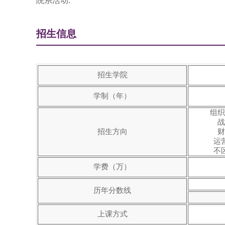
院系活动:
招生信息
招生学院
学制（年）
组织
战
招生方向
财
运
不
学费（万）
历年分数线
上课方式