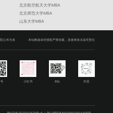
北京航空航天大学MBA
北京师范大学MBA
山东大学MBA
院公布为准
本站数据未经授权严禁转载，违者将依法追究责任
众号
小红书
B站
抖音
陕ICP备2023011579号-6
陕公网安备61019002003495号