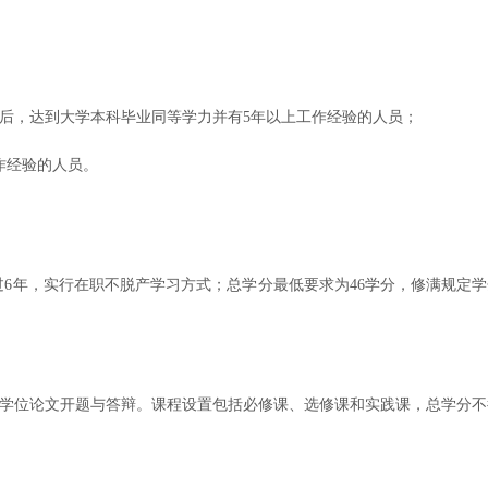
后，达到大学本科毕业同
等学力并有
5年以上工作经验的人员；
作经验的人员。
超过6年，实行在职不脱产学习方式；总学分最低要求为46学分，修满规定
学位论文开题与答辩。课程设置包括必修课、选修课和实践课，总学分不