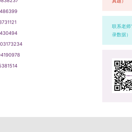
0838237
真题）
1486399
3731121
联系老师
1430494
录数据）
003173234
04190978
5381514