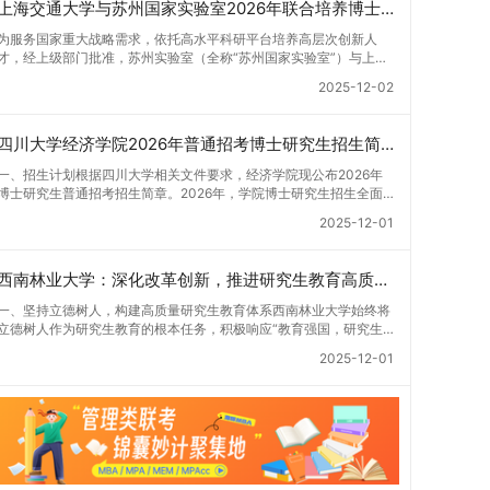
上海交通大学与苏州国家实验室2026年联合培养博士生专项计划招生简章
为服务国家重大战略需求，依托高水平科研平台培养高层次创新人
才，经上级部门批准，苏州实验室（全称“苏州国家实验室”）与上海
交通大学将于2026年继续合作开展博士研究生联合培养工作。该项
2025-12-02
目旨在选拔优秀学子，在材料及相关前沿交叉学科领域进行深度培
养。相关招生政策及安排说明如下。一、培养定位本项目致力于面向
国家战略发展方向，培育具备科学家素养、创新精神与科研能力，系
四川大学经济学院2026年普通招考博士研究生招生简章
统掌握学科前沿知识，能胜任高水平科学研究与技术开发工作的未来
领军人才。二、招生安排（一）招生学科范围涵盖材料科学与工程
一、招生计划根据四川大学相关文件要求，经济学院现公布2026年
（0805）、化学（0703）、电子科学与技术（0809）、材料与化
博士研究生普通招考招生简章。2026年，学院博士研究生招生全面
工（0856）、机械（0855）、电子信息（0854）等相关专业。
实行“申请-考核”机制。本年度计划招收博士研究生27名，具体导师
2025-12-01
（二）招生名额2026年度具体招生规模以国家最终下达计划为准，
招生计划详见学院官网发布的《四川大学经济学院2026年博士生招
首批拟招收联合培养博士生16名。具体招生院系及导师信息请见相关
生专业目录》。实际录取人数将根据国家最终下达的招生计划及考生
名录。（三）选拔途径共设置三种选拔方式，包括本科直博、硕博连
报名情况进行适当调整。除国家专项计划外，我院招收定向就业考生
西南林业大学：深化改革创新，推进研究生教育高质量发展
读与申请-考核制，将根据考生综合素质择优录取。（四）培养类别
的比例原则上不超过总计划的5%。全日制定向就业考生在基本修业
全部为全日制非定向就业博士研究生。三、培养模式与学位管理
年限内须全脱产在校学习。二、报考流程（一）报名资格1.申请人应
一、坚持立德树人，构建高质量研究生教育体系西南林业大学始终将
（一）学籍管理联合培养学生学籍隶属于上海交通大学，基本修业年
拥护中国共产党的领导，品德良好，遵纪守法，身心健康，并满足
立德树人作为研究生教育的根本任务，积极响应“教育强国，研究生
限按该校研究生学籍管理办法执行。（二）培养阶段划分培养过程分
《四川大学2026年博士研究生招生章程》中列出的各项基本条件。2.
教育何为”的时代命题。学校全面贯彻党的教育方针，以高质量党建
为两个主要阶段：第一阶段于上海交通大学完成课程学习；第二阶段
2025-12-01
具备较强的科研能力，并展现出良好的科研发展潜力。3.提交两份由
引领研究生思想政治教育，修订并印发了《研究生导师立德树人职责
进入苏州实验室，依托其重大科研任务开展课题研究与学位论文工
正高级职称专家亲笔书写的推荐信，专业领域需与报考专业相关，其
实施细则（2025年修订）》，推动导师发挥示范作用，引导学生树
作。（三）学历学位授予学生在规定年限内达到上海交通大学毕业及
中一份必须由报考导师出具。4.以同等学力身份报考者，其科研成果
立德才兼备、科技报国的远大志向，增强社会责任感和人文关怀，促
学位授予要求的，将获发上海交通大学博士研究生毕业证书并授予博
须同时符合以下两项要求：①以第一作者身份在报考学科领域内发
进个人成长与国家战略需求深度融合。同时，学校制定《关于进一步
士学位。四、项目特色与支持条件（一）高水平科研平台学生可参与
表期刊文章，其中至少1篇为A级、1篇为B级（期刊等级依据《四川
加强研究生教育管理工作的实施意见》，强化学风建设，深化科研诚
国家重大科研项目，接触材料领域大科学装置与人工智能辅助研发平
大学哲学社会科学期刊与应用成果分级方案》认定）；②作为主要
信与学术道德教育，弘扬科学精神。学校坚持“五育并举”育人理念，
台，获得前沿科研训练条件。（二）优质导师资源由包括院士在内的
完成人获得省部级二等奖及以上科研成果奖励（以证书为准），其中
通过德育铸魂、智育启智、体育强身、美育润心、劳育践行，全面培
资深科研人员组成导师团队，提供高水平学术指导，并支持参与国际