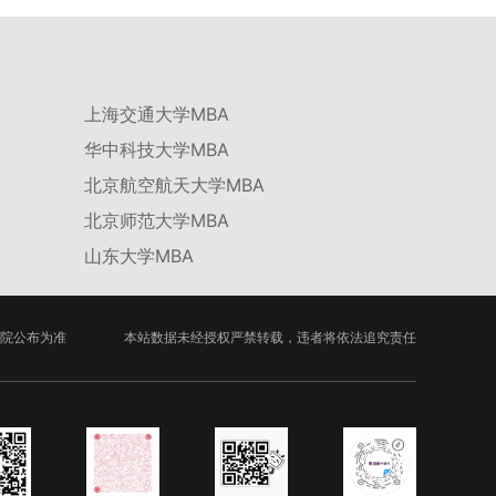
绩低于60分者不予录取。同等学力考生复试期间须加试两门本专业硕
学校不断优化学科结构。面向国家战略和产业需求，加快布局新兴交
士学位主干课程，考试形式为笔试，具体科目见复试通知。4.思想政
叉学科，推动学科专业体系动态优化。（三）深化科教融合与协同育
治与品德考核复试期间将同步进行思想政治素质和品德考核，重点考
人学校与高水平科研机构共建联合培养平台，打破传统院系壁垒，促
察考生的政治态度、道德品质、诚信状况、遵纪守法表现等。拟录取
进科研资源与人才培养深度融合，提升研究生的科研创新能力与实践
名单确定后，学院将向考生所在单位调取人事档案及现实表现材料进
能力。三、深化培养模式改革，提升研究生教育质量西南林业大学将
行复核。考核不合格者不予录取。四、录取办法1.考生总成绩由材料
上海交通大学MBA
教育、科技、人才协同发展的理念贯穿研究生培养全过程，着力提升
评议成绩和复试成绩加权得出，具体计算公式为：总成绩 = 材料评议
人才自主培养质量。学校实行学术学位与专业学位研究生分类培养，
成绩 × 50% + 复试成绩 × 50%。2.录取工作坚持“全面衡量、择优录
华中科技大学MBA
优化前者课程体系的理论深度，强化后者课程的应用性与实践性。在
取、保证质量、宁缺毋滥”原则，根据招生计划、考生总成绩、思想
产教融合方面，学校出台《科技小院管理办法》《研究生联合培养基
北京航空航天大学MBA
政治表现及身心健康状况等因素确定拟录取名单。3.拟录取考生须在
地建设管理办法》等文件，明确产学研一体化培养定位。目前已建成
规定时间内提交符合要求的体检报告（二级甲等及以上医院或四川大
8个省级科技小院，其中2个获省级专项资金支持。专业学位案例库建
北京师范大学MBA
学校医院出具），体检标准按教育部及学校相关规定执行。4.拟录取
设成效显著，1个项目入选教育部主题案例库，“十四五”以来获批省
名单经网上公示，并完成体检、政审、调档等程序后，学院将向合格
级案例库项目70余项、省级优质课程近50门。2025年，学校专项投
山东大学MBA
考生寄发录取通知书。
入60余万元设立研究生科研创新基金，支持学生开展前沿研究。学校
还设立“香樟学术讲坛”，拓展学生学术视野。通过系列改革，研究生
科研创新与学科竞赛成果丰硕：2024年，研究生以第一作者发表的
三检索论文占比达91.55%；在“中国研究生创新实践大赛”等赛事中，
院公布为准
本站数据未经授权严禁转载，违者将依法追究责任
获国家级奖项30余项、省级奖项200余项。（一）推进分类培养与课
程体系建设学校根据学术学位与专业学位不同定位，构建差异化的课
程与培养体系，强化学术型人才的理论素养和专业型人才的实践能
力。（二）加强产教融合与平台建设通过科技小院、联合培养基地等
载体，推动校企、校所协同育人，提升研究生解决实际问题的能力。
案例库与优质课程建设为高质量教学提供支撑。（三）支持科研创新
与学术交流学校设立专项科研基金，举办高水平学术讲座，鼓励研究
生参与创新实践。近年来，研究生在论文发表与学科竞赛方面取得一
系列突破，体现了培养质量的显著提升。