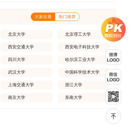
一等奖要求排名前五，二等奖要求排名前三。（二）网上报名及缴费
养能够担当民族复兴大任的高素质人才。（一）强化思想政治教育与
化学术交流。（三）优厚奖助待遇提供具有竞争力的助研津贴与生活
报名及缴费统一在网上进行，时间为2025年11月27日上午9:00至
导师队伍建设学校以党建引领为核心，将思想政治教育贯穿研究生培
补助，保障学生潜心学业与研究。（四）畅通发展渠道在培养过程中
2025年12月17日晚上10:00。考生须提前认真阅读学校及学院发布
养全过程。通过修订导师立德树人职责实施细则，明确导师在研究生
表现优异者，毕业后可优先获得苏州实验室的工作推荐机会。五、申
的招生章程、简章及专业目录，按规定完成报名及缴费。逾期未完成
大家在看
热门推荐
成长中的关键角色，推动形成以德为先、科研报国的育人氛围。在加
请条件与报名流程（一）基本申请条件不同选拔方式的申请者需满足
视为自动放弃。（三）申请材料提交符合报考条件的考生，需下载并
强学术规范和学风建设方面，学校持续开展学术诚信教育，营造风清
相应规定：本科直博生须符合上海交通大学推荐免试研究生相关要
填写《博士入学申请材料自查表》，按要求整理申请材料，确保材料
气正的学术环境。（二）完善“五育并举”育人机制学校系统推进德
求。硕博连读与申请-考核制申请者应满足当年度上海交通大学博士
齐全、顺序正确。所有纸质申请材料及自查表须于2025年12月22日
育、智育、体育、美育和劳育有机融合，构建全面发展的育人体系。
北京大学
北京理工大学
研究生招生的基本条件及各学院补充规定。（二）报名方式所有申请
上午10:00前寄达经济学院研究生招生办公室。重要提示：材料送达
通过课程教学、科研训练、社会实践等多种途径，提升研究生的综合
人须提前与意向导师沟通确认招生意向，并在达成一致后进行网上报
时间以签收时间为准，逾期不予受理；建议选择可靠快递方式邮寄；
素质，培养具有创新精神、实践能力和社会责任感的时代新人。二、
名：本科直博生须按规定时间登录国家推荐免试服务系统完成志愿填
西安交通大学
西安电子科技大学
请严格对照材料清单顺序整理提交。材料不全、不符合要求或存在弄
优化招生与学科结构，服务国家战略需求西南林业大学主动对接国家
报。硕博连读与申请-考核制考生需登录上海交通大学研招网报名系
虚作假者，资格审查将不予通过。所有提交材料不予退还。考生须对
重大战略和区域发展需要，不断优化学科布局与招生机制，提升研究
统，选择“国家实验室联培专项”，并选定名录内交大导师。（三）报
报名信息的真实性和准确性负责，报名信息一经确认提交，不得修
四川大学
哈尔滨工业大学
生教育服务经济社会发展的能力。目前，学校拥有4个一级学科博士
名时间节点本科直博生报名以学校通知为准；硕博连读与申请-考核
改。如确需修改，须在报名截止前重新填报。三、选拔与录取1.资格
点、1个博士专业学位点，以及17个一级学科硕士点和17个硕士专业
制设两批报名，第一批截止时间为2025年12月15日，第二批为2026
审查学院将依据网上报名信息及寄达的申请材料进行资格审查，核实
学位点。“十四五”期间，学校研究生规模实现显著增长，博士研究生
武汉大学
中国科学技术大学
年3月15日至4月20日，具体时间以报考学院通知为准。（四）材料
考生报考资格、材料完整性及缴费情况。审查结果预计于2025年12
规模增长达211%。在招生宣传方面，学校构建了“网络宣传+AI智能
提交申请人须按学校及报考学院要求，如实提交全部申请材料并完成
月下旬在学院网站公布。2.材料评议学院将组织专家组对通过资格审
咨询+现场答疑”三位一体的招生宣传平台，持续推进招生模式改革。
线上报名程序。六、考核与录取考核工作由上海交通大学相关学院与
查的考生材料进行评议并打分，满分为100分。评议结果预计于2026
上海交通大学
浙江大学
2024年起全面推行“申请-考核”制博士招生，2025年进一步拓展“直
苏州实验室联合组织，具体考核形式、内容及流程以学院后续公布的
年1月中上旬公布。学院将根据材料评议成绩及招生计划，确定进入
博”“硕博连读”等多元招生渠道。在学科专业调整方面，学校实施存量
方案为准。录取时将对考生进行全面考察，学术能力与思想品德并
复试的考生名单。同等学力报考者须参加学校统一组织的政治理论考
专业优化行动，压缩或撤销生源不足专业，将非全日制招生计划向需
南京大学
东南大学
重，报名及考核期间有违规或学术不端行为者将按有关规定处理。
试，具体时间地点另行通知，成绩合格线为60分。非同等学力考生无
求旺盛的学科倾斜；同时加快推进急需学科专业建设，陆续开展“生
七、其他事项（一）入学时间预计为2026年春季或秋季学期。
需参加。3.复试安排复试环节将对考生的思想品德、专业素养、外语
物与医药”“低空技术与工程”等新兴专业招生。学校还深化科教融合，
（二）费用与奖助学费标准按上海交通大学相关规定执行；学生在读
能力、创新意识及综合素质进行全面考察。复试分为笔试与面试两部
单列专项招生计划，与中国科学院昆明植物研究所、西双版纳热带植
期间享受学校与实验室共同提供的奖助学金待遇。（三）住宿安排课
分：笔试科目为“经济学综合”，适用于理论经济学与应用经济学各专
物园等科研机构开展联合培养，探索跨学科、跨机构的研究生培养新
程学习阶段由学校协调住宿；进入实验室科研阶段后，由苏州实验室
业，形式为闭卷，时长为3小时，满分100分。面试环节要求考生准
机制。（一）推进招生制度改革与生源质量提升学校建立多元化招生
统筹安排住宿。（四）未尽事宜参照上海交通大学2026年博士研究
备10—15分钟的PPT报告，内容应涵盖个人科研经历、研究成果及博
宣传与咨询平台，提升生源质量。推行“申请-考核”制博士招生，并
生招生章程及相关细则执行。相关推荐：上海市复旦大学MBA 华东
士阶段研究设想等。复试成绩按百分制计算，笔试与面试成绩各占
拓展直博与硕博连读渠道，增强招生方式的灵活性与针对性。（二）
理工大学MBA 浙江省浙江工业大学MBA
50%，计算公式为：复试成绩 = (笔试成绩 + 面试成绩) ÷ 2。复试成
优化学科专业布局通过撤销合并低效专业、加强社会急需学科建设，