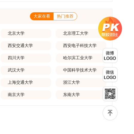
一等奖要求排名前五，二等奖要求排名前三。（二）网上报名及缴费
养能够担当民族复兴大任的高素质人才。（一）强化思想政治教育与
化学术交流。（三）优厚奖助待遇提供具有竞争力的助研津贴与生活
报名及缴费统一在网上进行，时间为2025年11月27日上午9:00至
导师队伍建设学校以党建引领为核心，将思想政治教育贯穿研究生培
补助，保障学生潜心学业与研究。（四）畅通发展渠道在培养过程中
2025年12月17日晚上10:00。考生须提前认真阅读学校及学院发布
养全过程。通过修订导师立德树人职责实施细则，明确导师在研究生
表现优异者，毕业后可优先获得苏州实验室的工作推荐机会。五、申
的招生章程、简章及专业目录，按规定完成报名及缴费。逾期未完成
大家在看
热门推荐
成长中的关键角色，推动形成以德为先、科研报国的育人氛围。在加
请条件与报名流程（一）基本申请条件不同选拔方式的申请者需满足
视为自动放弃。（三）申请材料提交符合报考条件的考生，需下载并
强学术规范和学风建设方面，学校持续开展学术诚信教育，营造风清
相应规定：本科直博生须符合上海交通大学推荐免试研究生相关要
填写《博士入学申请材料自查表》，按要求整理申请材料，确保材料
气正的学术环境。（二）完善“五育并举”育人机制学校系统推进德
求。硕博连读与申请-考核制申请者应满足当年度上海交通大学博士
齐全、顺序正确。所有纸质申请材料及自查表须于2025年12月22日
育、智育、体育、美育和劳育有机融合，构建全面发展的育人体系。
北京大学
北京理工大学
研究生招生的基本条件及各学院补充规定。（二）报名方式所有申请
上午10:00前寄达经济学院研究生招生办公室。重要提示：材料送达
通过课程教学、科研训练、社会实践等多种途径，提升研究生的综合
人须提前与意向导师沟通确认招生意向，并在达成一致后进行网上报
时间以签收时间为准，逾期不予受理；建议选择可靠快递方式邮寄；
素质，培养具有创新精神、实践能力和社会责任感的时代新人。二、
名：本科直博生须按规定时间登录国家推荐免试服务系统完成志愿填
西安交通大学
西安电子科技大学
请严格对照材料清单顺序整理提交。材料不全、不符合要求或存在弄
优化招生与学科结构，服务国家战略需求西南林业大学主动对接国家
报。硕博连读与申请-考核制考生需登录上海交通大学研招网报名系
虚作假者，资格审查将不予通过。所有提交材料不予退还。考生须对
重大战略和区域发展需要，不断优化学科布局与招生机制，提升研究
统，选择“国家实验室联培专项”，并选定名录内交大导师。（三）报
报名信息的真实性和准确性负责，报名信息一经确认提交，不得修
四川大学
哈尔滨工业大学
生教育服务经济社会发展的能力。目前，学校拥有4个一级学科博士
名时间节点本科直博生报名以学校通知为准；硕博连读与申请-考核
改。如确需修改，须在报名截止前重新填报。三、选拔与录取1.资格
点、1个博士专业学位点，以及17个一级学科硕士点和17个硕士专业
制设两批报名，第一批截止时间为2025年12月15日，第二批为2026
审查学院将依据网上报名信息及寄达的申请材料进行资格审查，核实
学位点。“十四五”期间，学校研究生规模实现显著增长，博士研究生
武汉大学
中国科学技术大学
年3月15日至4月20日，具体时间以报考学院通知为准。（四）材料
考生报考资格、材料完整性及缴费情况。审查结果预计于2025年12
规模增长达211%。在招生宣传方面，学校构建了“网络宣传+AI智能
提交申请人须按学校及报考学院要求，如实提交全部申请材料并完成
月下旬在学院网站公布。2.材料评议学院将组织专家组对通过资格审
咨询+现场答疑”三位一体的招生宣传平台，持续推进招生模式改革。
线上报名程序。六、考核与录取考核工作由上海交通大学相关学院与
查的考生材料进行评议并打分，满分为100分。评议结果预计于2026
上海交通大学
浙江大学
2024年起全面推行“申请-考核”制博士招生，2025年进一步拓展“直
苏州实验室联合组织，具体考核形式、内容及流程以学院后续公布的
年1月中上旬公布。学院将根据材料评议成绩及招生计划，确定进入
博”“硕博连读”等多元招生渠道。在学科专业调整方面，学校实施存量
方案为准。录取时将对考生进行全面考察，学术能力与思想品德并
复试的考生名单。同等学力报考者须参加学校统一组织的政治理论考
专业优化行动，压缩或撤销生源不足专业，将非全日制招生计划向需
南京大学
东南大学
重，报名及考核期间有违规或学术不端行为者将按有关规定处理。
试，具体时间地点另行通知，成绩合格线为60分。非同等学力考生无
求旺盛的学科倾斜；同时加快推进急需学科专业建设，陆续开展“生
七、其他事项（一）入学时间预计为2026年春季或秋季学期。
需参加。3.复试安排复试环节将对考生的思想品德、专业素养、外语
物与医药”“低空技术与工程”等新兴专业招生。学校还深化科教融合，
（二）费用与奖助学费标准按上海交通大学相关规定执行；学生在读
能力、创新意识及综合素质进行全面考察。复试分为笔试与面试两部
单列专项招生计划，与中国科学院昆明植物研究所、西双版纳热带植
期间享受学校与实验室共同提供的奖助学金待遇。（三）住宿安排课
分：笔试科目为“经济学综合”，适用于理论经济学与应用经济学各专
物园等科研机构开展联合培养，探索跨学科、跨机构的研究生培养新
程学习阶段由学校协调住宿；进入实验室科研阶段后，由苏州实验室
业，形式为闭卷，时长为3小时，满分100分。面试环节要求考生准
机制。（一）推进招生制度改革与生源质量提升学校建立多元化招生
统筹安排住宿。（四）未尽事宜参照上海交通大学2026年博士研究
备10—15分钟的PPT报告，内容应涵盖个人科研经历、研究成果及博
宣传与咨询平台，提升生源质量。推行“申请-考核”制博士招生，并
生招生章程及相关细则执行。相关推荐：上海市复旦大学MBA 华东
士阶段研究设想等。复试成绩按百分制计算，笔试与面试成绩各占
拓展直博与硕博连读渠道，增强招生方式的灵活性与针对性。（二）
理工大学MBA 浙江省浙江工业大学MBA
50%，计算公式为：复试成绩 = (笔试成绩 + 面试成绩) ÷ 2。复试成
优化学科专业布局通过撤销合并低效专业、加强社会急需学科建设，