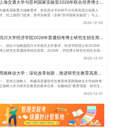
上海交通大学与苏州国家实验室2026年联合培养博士生专项计划招生简章
为服务国家重大战略需求，依托高水平科研平台培养高层次创新人
才，经上级部门批准，苏州实验室（全称“苏州国家实验室”）与上海
交通大学将于2026年继续合作开展博士研究生联合培养工作。该项
2025-12-02
目旨在选拔优秀学子，在材料及相关前沿交叉学科领域进行深度培
养。相关招生政策及安排说明如下。一、培养定位本项目致力于面向
国家战略发展方向，培育具备科学家素养、创新精神与科研能力，系
四川大学经济学院2026年普通招考博士研究生招生简章
统掌握学科前沿知识，能胜任高水平科学研究与技术开发工作的未来
领军人才。二、招生安排（一）招生学科范围涵盖材料科学与工程
一、招生计划根据四川大学相关文件要求，经济学院现公布2026年
（0805）、化学（0703）、电子科学与技术（0809）、材料与化
博士研究生普通招考招生简章。2026年，学院博士研究生招生全面
工（0856）、机械（0855）、电子信息（0854）等相关专业。
实行“申请-考核”机制。本年度计划招收博士研究生27名，具体导师
2025-12-01
（二）招生名额2026年度具体招生规模以国家最终下达计划为准，
招生计划详见学院官网发布的《四川大学经济学院2026年博士生招
首批拟招收联合培养博士生16名。具体招生院系及导师信息请见相关
生专业目录》。实际录取人数将根据国家最终下达的招生计划及考生
名录。（三）选拔途径共设置三种选拔方式，包括本科直博、硕博连
报名情况进行适当调整。除国家专项计划外，我院招收定向就业考生
西南林业大学：深化改革创新，推进研究生教育高质量发展
读与申请-考核制，将根据考生综合素质择优录取。（四）培养类别
的比例原则上不超过总计划的5%。全日制定向就业考生在基本修业
全部为全日制非定向就业博士研究生。三、培养模式与学位管理
年限内须全脱产在校学习。二、报考流程（一）报名资格1.申请人应
一、坚持立德树人，构建高质量研究生教育体系西南林业大学始终将
（一）学籍管理联合培养学生学籍隶属于上海交通大学，基本修业年
拥护中国共产党的领导，品德良好，遵纪守法，身心健康，并满足
立德树人作为研究生教育的根本任务，积极响应“教育强国，研究生
限按该校研究生学籍管理办法执行。（二）培养阶段划分培养过程分
《四川大学2026年博士研究生招生章程》中列出的各项基本条件。2.
教育何为”的时代命题。学校全面贯彻党的教育方针，以高质量党建
为两个主要阶段：第一阶段于上海交通大学完成课程学习；第二阶段
2025-12-01
具备较强的科研能力，并展现出良好的科研发展潜力。3.提交两份由
引领研究生思想政治教育，修订并印发了《研究生导师立德树人职责
进入苏州实验室，依托其重大科研任务开展课题研究与学位论文工
正高级职称专家亲笔书写的推荐信，专业领域需与报考专业相关，其
实施细则（2025年修订）》，推动导师发挥示范作用，引导学生树
作。（三）学历学位授予学生在规定年限内达到上海交通大学毕业及
中一份必须由报考导师出具。4.以同等学力身份报考者，其科研成果
立德才兼备、科技报国的远大志向，增强社会责任感和人文关怀，促
学位授予要求的，将获发上海交通大学博士研究生毕业证书并授予博
须同时符合以下两项要求：①以第一作者身份在报考学科领域内发
进个人成长与国家战略需求深度融合。同时，学校制定《关于进一步
士学位。四、项目特色与支持条件（一）高水平科研平台学生可参与
表期刊文章，其中至少1篇为A级、1篇为B级（期刊等级依据《四川
加强研究生教育管理工作的实施意见》，强化学风建设，深化科研诚
国家重大科研项目，接触材料领域大科学装置与人工智能辅助研发平
大学哲学社会科学期刊与应用成果分级方案》认定）；②作为主要
信与学术道德教育，弘扬科学精神。学校坚持“五育并举”育人理念，
台，获得前沿科研训练条件。（二）优质导师资源由包括院士在内的
完成人获得省部级二等奖及以上科研成果奖励（以证书为准），其中
通过德育铸魂、智育启智、体育强身、美育润心、劳育践行，全面培
资深科研人员组成导师团队，提供高水平学术指导，并支持参与国际