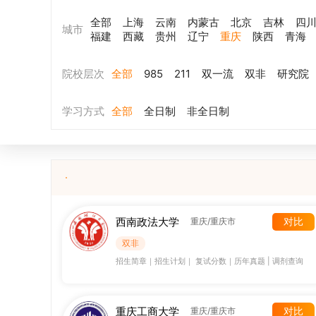
全部
上海
云南
内蒙古
北京
吉林
四
城市
福建
西藏
贵州
辽宁
重庆
陕西
青海
院校层次
全部
985
211
双一流
双非
研究院
学习方式
全部
全日制
非全日制
西南政法大学
对比
重庆/重庆市
双非
招生简章
｜
招生计划
｜
复试分数
｜
历年真题
|
调剂查询
重庆工商大学
对比
重庆/重庆市