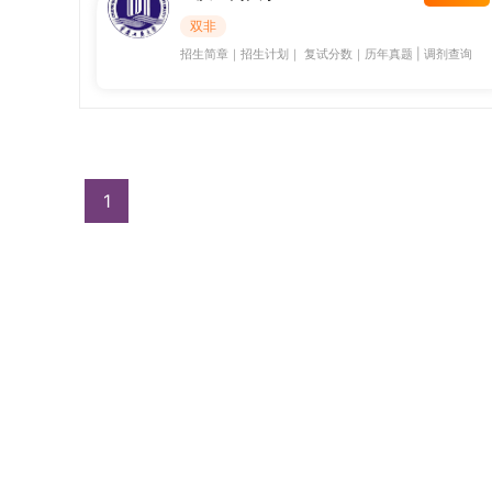
双非
招生简章
｜
招生计划
｜
复试分数
｜
历年真题
|
调剂查询
1