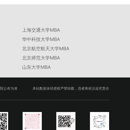
绩低于60分者不予录取。同等学力考生复试期间须加试两门本专业硕
学校不断优化学科结构。面向国家战略和产业需求，加快布局新兴交
士学位主干课程，考试形式为笔试，具体科目见复试通知。4.思想政
叉学科，推动学科专业体系动态优化。（三）深化科教融合与协同育
治与品德考核复试期间将同步进行思想政治素质和品德考核，重点考
人学校与高水平科研机构共建联合培养平台，打破传统院系壁垒，促
察考生的政治态度、道德品质、诚信状况、遵纪守法表现等。拟录取
进科研资源与人才培养深度融合，提升研究生的科研创新能力与实践
名单确定后，学院将向考生所在单位调取人事档案及现实表现材料进
能力。三、深化培养模式改革，提升研究生教育质量西南林业大学将
行复核。考核不合格者不予录取。四、录取办法1.考生总成绩由材料
上海交通大学MBA
教育、科技、人才协同发展的理念贯穿研究生培养全过程，着力提升
评议成绩和复试成绩加权得出，具体计算公式为：总成绩 = 材料评议
人才自主培养质量。学校实行学术学位与专业学位研究生分类培养，
成绩 × 50% + 复试成绩 × 50%。2.录取工作坚持“全面衡量、择优录
华中科技大学MBA
优化前者课程体系的理论深度，强化后者课程的应用性与实践性。在
取、保证质量、宁缺毋滥”原则，根据招生计划、考生总成绩、思想
产教融合方面，学校出台《科技小院管理办法》《研究生联合培养基
北京航空航天大学MBA
政治表现及身心健康状况等因素确定拟录取名单。3.拟录取考生须在
地建设管理办法》等文件，明确产学研一体化培养定位。目前已建成
规定时间内提交符合要求的体检报告（二级甲等及以上医院或四川大
8个省级科技小院，其中2个获省级专项资金支持。专业学位案例库建
北京师范大学MBA
学校医院出具），体检标准按教育部及学校相关规定执行。4.拟录取
设成效显著，1个项目入选教育部主题案例库，“十四五”以来获批省
名单经网上公示，并完成体检、政审、调档等程序后，学院将向合格
级案例库项目70余项、省级优质课程近50门。2025年，学校专项投
山东大学MBA
考生寄发录取通知书。
入60余万元设立研究生科研创新基金，支持学生开展前沿研究。学校
还设立“香樟学术讲坛”，拓展学生学术视野。通过系列改革，研究生
科研创新与学科竞赛成果丰硕：2024年，研究生以第一作者发表的
三检索论文占比达91.55%；在“中国研究生创新实践大赛”等赛事中，
院公布为准
本站数据未经授权严禁转载，违者将依法追究责任
获国家级奖项30余项、省级奖项200余项。（一）推进分类培养与课
程体系建设学校根据学术学位与专业学位不同定位，构建差异化的课
程与培养体系，强化学术型人才的理论素养和专业型人才的实践能
力。（二）加强产教融合与平台建设通过科技小院、联合培养基地等
载体，推动校企、校所协同育人，提升研究生解决实际问题的能力。
案例库与优质课程建设为高质量教学提供支撑。（三）支持科研创新
与学术交流学校设立专项科研基金，举办高水平学术讲座，鼓励研究
生参与创新实践。近年来，研究生在论文发表与学科竞赛方面取得一
系列突破，体现了培养质量的显著提升。