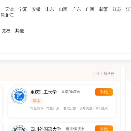
川
天津
宁夏
安徽
山东
山西
广东
广西
新疆
江苏
江
黑龙江
党校
其他
共计 4 所学校
重庆理工大学
对比
重庆/重庆市
双非
招生简章
｜
招生计划
｜
复试分数
｜
历年真题
|
调剂查询
四川外国语大学
对比
重庆/重庆市