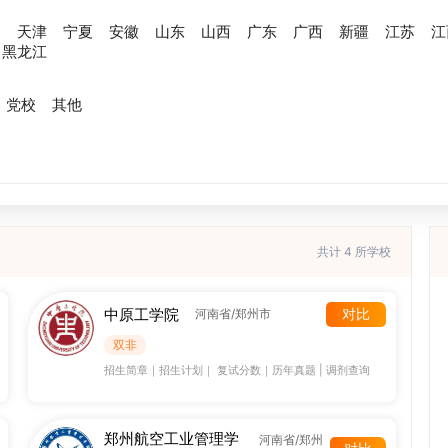
川
天津
宁夏
安徽
山东
山西
广东
广西
新疆
江苏
江
黑龙江
党校
其他
共计 4 所学校
中原工学院
对比
河南省/郑州市
双非
招生简章
｜
招生计划
｜
复试分数
｜
历年真题
|
调剂查询
郑州航空工业管理学
河南省/郑州