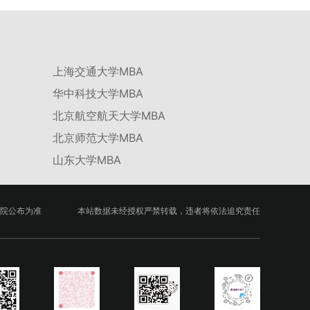
绩低于60分者不予录取。同等学力考生复试期间须加试两门本专业硕
学校不断优化学科结构。面向国家战略和产业需求，加快布局新兴交
士学位主干课程，考试形式为笔试，具体科目见复试通知。4.思想政
叉学科，推动学科专业体系动态优化。（三）深化科教融合与协同育
治与品德考核复试期间将同步进行思想政治素质和品德考核，重点考
人学校与高水平科研机构共建联合培养平台，打破传统院系壁垒，促
察考生的政治态度、道德品质、诚信状况、遵纪守法表现等。拟录取
进科研资源与人才培养深度融合，提升研究生的科研创新能力与实践
名单确定后，学院将向考生所在单位调取人事档案及现实表现材料进
能力。三、深化培养模式改革，提升研究生教育质量西南林业大学将
行复核。考核不合格者不予录取。四、录取办法1.考生总成绩由材料
上海交通大学MBA
教育、科技、人才协同发展的理念贯穿研究生培养全过程，着力提升
评议成绩和复试成绩加权得出，具体计算公式为：总成绩 = 材料评议
人才自主培养质量。学校实行学术学位与专业学位研究生分类培养，
成绩 × 50% + 复试成绩 × 50%。2.录取工作坚持“全面衡量、择优录
华中科技大学MBA
优化前者课程体系的理论深度，强化后者课程的应用性与实践性。在
取、保证质量、宁缺毋滥”原则，根据招生计划、考生总成绩、思想
产教融合方面，学校出台《科技小院管理办法》《研究生联合培养基
北京航空航天大学MBA
政治表现及身心健康状况等因素确定拟录取名单。3.拟录取考生须在
地建设管理办法》等文件，明确产学研一体化培养定位。目前已建成
规定时间内提交符合要求的体检报告（二级甲等及以上医院或四川大
8个省级科技小院，其中2个获省级专项资金支持。专业学位案例库建
北京师范大学MBA
学校医院出具），体检标准按教育部及学校相关规定执行。4.拟录取
设成效显著，1个项目入选教育部主题案例库，“十四五”以来获批省
名单经网上公示，并完成体检、政审、调档等程序后，学院将向合格
级案例库项目70余项、省级优质课程近50门。2025年，学校专项投
山东大学MBA
考生寄发录取通知书。
入60余万元设立研究生科研创新基金，支持学生开展前沿研究。学校
还设立“香樟学术讲坛”，拓展学生学术视野。通过系列改革，研究生
科研创新与学科竞赛成果丰硕：2024年，研究生以第一作者发表的
三检索论文占比达91.55%；在“中国研究生创新实践大赛”等赛事中，
院公布为准
本站数据未经授权严禁转载，违者将依法追究责任
获国家级奖项30余项、省级奖项200余项。（一）推进分类培养与课
程体系建设学校根据学术学位与专业学位不同定位，构建差异化的课
程与培养体系，强化学术型人才的理论素养和专业型人才的实践能
力。（二）加强产教融合与平台建设通过科技小院、联合培养基地等
载体，推动校企、校所协同育人，提升研究生解决实际问题的能力。
案例库与优质课程建设为高质量教学提供支撑。（三）支持科研创新
与学术交流学校设立专项科研基金，举办高水平学术讲座，鼓励研究
生参与创新实践。近年来，研究生在论文发表与学科竞赛方面取得一
系列突破，体现了培养质量的显著提升。