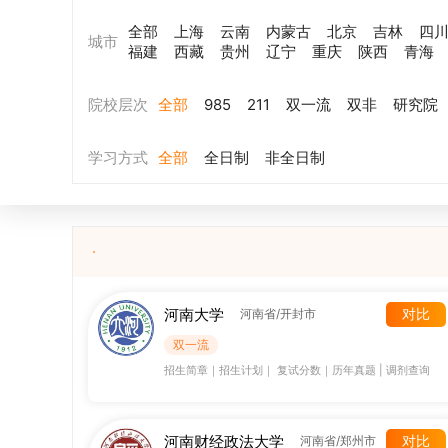
全部
上海
云南
内蒙古
北京
吉林
四
城市
福建
西藏
贵州
辽宁
重庆
陕西
青海
院校层次
全部
985
211
双一流
双非
研究院
学习方式
全部
全日制
非全日制
河南大学
对比
河南省/开封市
双一流
招生简章
｜
招生计划
｜
复试分数
｜
历年真题
|
调剂查询
河南财经政法大学
对比
河南省/郑州市