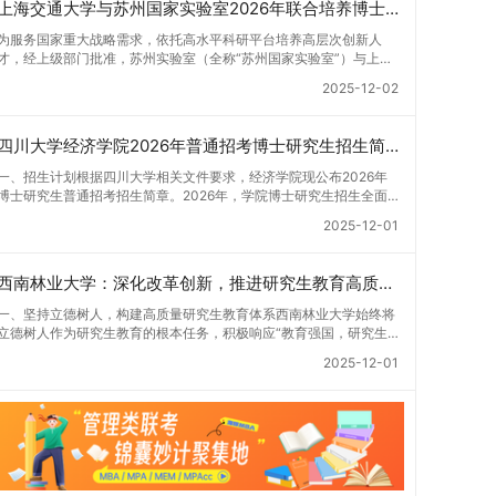
上海交通大学与苏州国家实验室2026年联合培养博士生专项计划招生简章
为服务国家重大战略需求，依托高水平科研平台培养高层次创新人
才，经上级部门批准，苏州实验室（全称“苏州国家实验室”）与上海
交通大学将于2026年继续合作开展博士研究生联合培养工作。该项
2025-12-02
目旨在选拔优秀学子，在材料及相关前沿交叉学科领域进行深度培
养。相关招生政策及安排说明如下。一、培养定位本项目致力于面向
国家战略发展方向，培育具备科学家素养、创新精神与科研能力，系
四川大学经济学院2026年普通招考博士研究生招生简章
统掌握学科前沿知识，能胜任高水平科学研究与技术开发工作的未来
领军人才。二、招生安排（一）招生学科范围涵盖材料科学与工程
一、招生计划根据四川大学相关文件要求，经济学院现公布2026年
（0805）、化学（0703）、电子科学与技术（0809）、材料与化
博士研究生普通招考招生简章。2026年，学院博士研究生招生全面
工（0856）、机械（0855）、电子信息（0854）等相关专业。
实行“申请-考核”机制。本年度计划招收博士研究生27名，具体导师
2025-12-01
（二）招生名额2026年度具体招生规模以国家最终下达计划为准，
招生计划详见学院官网发布的《四川大学经济学院2026年博士生招
首批拟招收联合培养博士生16名。具体招生院系及导师信息请见相关
生专业目录》。实际录取人数将根据国家最终下达的招生计划及考生
名录。（三）选拔途径共设置三种选拔方式，包括本科直博、硕博连
报名情况进行适当调整。除国家专项计划外，我院招收定向就业考生
西南林业大学：深化改革创新，推进研究生教育高质量发展
读与申请-考核制，将根据考生综合素质择优录取。（四）培养类别
的比例原则上不超过总计划的5%。全日制定向就业考生在基本修业
全部为全日制非定向就业博士研究生。三、培养模式与学位管理
年限内须全脱产在校学习。二、报考流程（一）报名资格1.申请人应
一、坚持立德树人，构建高质量研究生教育体系西南林业大学始终将
（一）学籍管理联合培养学生学籍隶属于上海交通大学，基本修业年
拥护中国共产党的领导，品德良好，遵纪守法，身心健康，并满足
立德树人作为研究生教育的根本任务，积极响应“教育强国，研究生
限按该校研究生学籍管理办法执行。（二）培养阶段划分培养过程分
《四川大学2026年博士研究生招生章程》中列出的各项基本条件。2.
教育何为”的时代命题。学校全面贯彻党的教育方针，以高质量党建
为两个主要阶段：第一阶段于上海交通大学完成课程学习；第二阶段
2025-12-01
具备较强的科研能力，并展现出良好的科研发展潜力。3.提交两份由
引领研究生思想政治教育，修订并印发了《研究生导师立德树人职责
进入苏州实验室，依托其重大科研任务开展课题研究与学位论文工
正高级职称专家亲笔书写的推荐信，专业领域需与报考专业相关，其
实施细则（2025年修订）》，推动导师发挥示范作用，引导学生树
作。（三）学历学位授予学生在规定年限内达到上海交通大学毕业及
中一份必须由报考导师出具。4.以同等学力身份报考者，其科研成果
立德才兼备、科技报国的远大志向，增强社会责任感和人文关怀，促
学位授予要求的，将获发上海交通大学博士研究生毕业证书并授予博
须同时符合以下两项要求：①以第一作者身份在报考学科领域内发
进个人成长与国家战略需求深度融合。同时，学校制定《关于进一步
士学位。四、项目特色与支持条件（一）高水平科研平台学生可参与
表期刊文章，其中至少1篇为A级、1篇为B级（期刊等级依据《四川
加强研究生教育管理工作的实施意见》，强化学风建设，深化科研诚
国家重大科研项目，接触材料领域大科学装置与人工智能辅助研发平
大学哲学社会科学期刊与应用成果分级方案》认定）；②作为主要
信与学术道德教育，弘扬科学精神。学校坚持“五育并举”育人理念，
台，获得前沿科研训练条件。（二）优质导师资源由包括院士在内的
完成人获得省部级二等奖及以上科研成果奖励（以证书为准），其中
通过德育铸魂、智育启智、体育强身、美育润心、劳育践行，全面培
资深科研人员组成导师团队，提供高水平学术指导，并支持参与国际