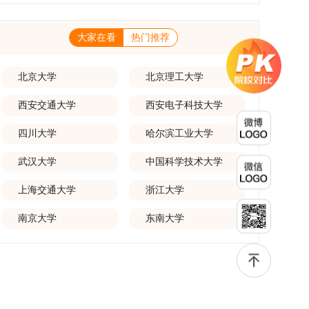
一等奖要求排名前五，二等奖要求排名前三。（二）网上报名及缴费
养能够担当民族复兴大任的高素质人才。（一）强化思想政治教育与
化学术交流。（三）优厚奖助待遇提供具有竞争力的助研津贴与生活
报名及缴费统一在网上进行，时间为2025年11月27日上午9:00至
导师队伍建设学校以党建引领为核心，将思想政治教育贯穿研究生培
补助，保障学生潜心学业与研究。（四）畅通发展渠道在培养过程中
2025年12月17日晚上10:00。考生须提前认真阅读学校及学院发布
养全过程。通过修订导师立德树人职责实施细则，明确导师在研究生
表现优异者，毕业后可优先获得苏州实验室的工作推荐机会。五、申
的招生章程、简章及专业目录，按规定完成报名及缴费。逾期未完成
大家在看
热门推荐
成长中的关键角色，推动形成以德为先、科研报国的育人氛围。在加
请条件与报名流程（一）基本申请条件不同选拔方式的申请者需满足
视为自动放弃。（三）申请材料提交符合报考条件的考生，需下载并
强学术规范和学风建设方面，学校持续开展学术诚信教育，营造风清
相应规定：本科直博生须符合上海交通大学推荐免试研究生相关要
填写《博士入学申请材料自查表》，按要求整理申请材料，确保材料
气正的学术环境。（二）完善“五育并举”育人机制学校系统推进德
求。硕博连读与申请-考核制申请者应满足当年度上海交通大学博士
齐全、顺序正确。所有纸质申请材料及自查表须于2025年12月22日
育、智育、体育、美育和劳育有机融合，构建全面发展的育人体系。
北京大学
北京理工大学
研究生招生的基本条件及各学院补充规定。（二）报名方式所有申请
上午10:00前寄达经济学院研究生招生办公室。重要提示：材料送达
通过课程教学、科研训练、社会实践等多种途径，提升研究生的综合
人须提前与意向导师沟通确认招生意向，并在达成一致后进行网上报
时间以签收时间为准，逾期不予受理；建议选择可靠快递方式邮寄；
素质，培养具有创新精神、实践能力和社会责任感的时代新人。二、
名：本科直博生须按规定时间登录国家推荐免试服务系统完成志愿填
西安交通大学
西安电子科技大学
请严格对照材料清单顺序整理提交。材料不全、不符合要求或存在弄
优化招生与学科结构，服务国家战略需求西南林业大学主动对接国家
报。硕博连读与申请-考核制考生需登录上海交通大学研招网报名系
虚作假者，资格审查将不予通过。所有提交材料不予退还。考生须对
重大战略和区域发展需要，不断优化学科布局与招生机制，提升研究
统，选择“国家实验室联培专项”，并选定名录内交大导师。（三）报
报名信息的真实性和准确性负责，报名信息一经确认提交，不得修
四川大学
哈尔滨工业大学
生教育服务经济社会发展的能力。目前，学校拥有4个一级学科博士
名时间节点本科直博生报名以学校通知为准；硕博连读与申请-考核
改。如确需修改，须在报名截止前重新填报。三、选拔与录取1.资格
点、1个博士专业学位点，以及17个一级学科硕士点和17个硕士专业
制设两批报名，第一批截止时间为2025年12月15日，第二批为2026
审查学院将依据网上报名信息及寄达的申请材料进行资格审查，核实
学位点。“十四五”期间，学校研究生规模实现显著增长，博士研究生
武汉大学
中国科学技术大学
年3月15日至4月20日，具体时间以报考学院通知为准。（四）材料
考生报考资格、材料完整性及缴费情况。审查结果预计于2025年12
规模增长达211%。在招生宣传方面，学校构建了“网络宣传+AI智能
提交申请人须按学校及报考学院要求，如实提交全部申请材料并完成
月下旬在学院网站公布。2.材料评议学院将组织专家组对通过资格审
咨询+现场答疑”三位一体的招生宣传平台，持续推进招生模式改革。
线上报名程序。六、考核与录取考核工作由上海交通大学相关学院与
查的考生材料进行评议并打分，满分为100分。评议结果预计于2026
上海交通大学
浙江大学
2024年起全面推行“申请-考核”制博士招生，2025年进一步拓展“直
苏州实验室联合组织，具体考核形式、内容及流程以学院后续公布的
年1月中上旬公布。学院将根据材料评议成绩及招生计划，确定进入
博”“硕博连读”等多元招生渠道。在学科专业调整方面，学校实施存量
方案为准。录取时将对考生进行全面考察，学术能力与思想品德并
复试的考生名单。同等学力报考者须参加学校统一组织的政治理论考
专业优化行动，压缩或撤销生源不足专业，将非全日制招生计划向需
南京大学
东南大学
重，报名及考核期间有违规或学术不端行为者将按有关规定处理。
试，具体时间地点另行通知，成绩合格线为60分。非同等学力考生无
求旺盛的学科倾斜；同时加快推进急需学科专业建设，陆续开展“生
七、其他事项（一）入学时间预计为2026年春季或秋季学期。
需参加。3.复试安排复试环节将对考生的思想品德、专业素养、外语
物与医药”“低空技术与工程”等新兴专业招生。学校还深化科教融合，
（二）费用与奖助学费标准按上海交通大学相关规定执行；学生在读
能力、创新意识及综合素质进行全面考察。复试分为笔试与面试两部
单列专项招生计划，与中国科学院昆明植物研究所、西双版纳热带植
期间享受学校与实验室共同提供的奖助学金待遇。（三）住宿安排课
分：笔试科目为“经济学综合”，适用于理论经济学与应用经济学各专
物园等科研机构开展联合培养，探索跨学科、跨机构的研究生培养新
程学习阶段由学校协调住宿；进入实验室科研阶段后，由苏州实验室
业，形式为闭卷，时长为3小时，满分100分。面试环节要求考生准
机制。（一）推进招生制度改革与生源质量提升学校建立多元化招生
统筹安排住宿。（四）未尽事宜参照上海交通大学2026年博士研究
备10—15分钟的PPT报告，内容应涵盖个人科研经历、研究成果及博
宣传与咨询平台，提升生源质量。推行“申请-考核”制博士招生，并
生招生章程及相关细则执行。相关推荐：上海市复旦大学MBA 华东
士阶段研究设想等。复试成绩按百分制计算，笔试与面试成绩各占
拓展直博与硕博连读渠道，增强招生方式的灵活性与针对性。（二）
理工大学MBA 浙江省浙江工业大学MBA
50%，计算公式为：复试成绩 = (笔试成绩 + 面试成绩) ÷ 2。复试成
优化学科专业布局通过撤销合并低效专业、加强社会急需学科建设，