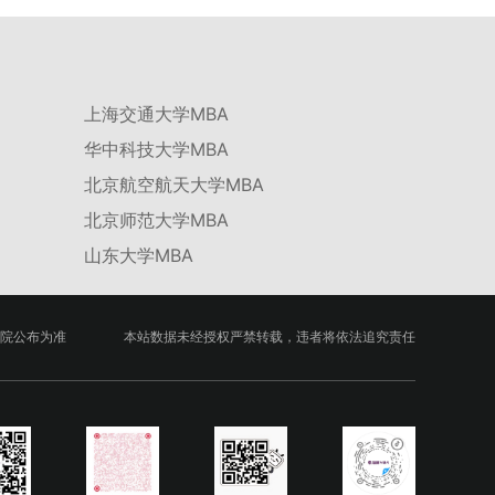
绩低于60分者不予录取。同等学力考生复试期间须加试两门本专业硕
学校不断优化学科结构。面向国家战略和产业需求，加快布局新兴交
士学位主干课程，考试形式为笔试，具体科目见复试通知。4.思想政
叉学科，推动学科专业体系动态优化。（三）深化科教融合与协同育
治与品德考核复试期间将同步进行思想政治素质和品德考核，重点考
人学校与高水平科研机构共建联合培养平台，打破传统院系壁垒，促
察考生的政治态度、道德品质、诚信状况、遵纪守法表现等。拟录取
进科研资源与人才培养深度融合，提升研究生的科研创新能力与实践
名单确定后，学院将向考生所在单位调取人事档案及现实表现材料进
能力。三、深化培养模式改革，提升研究生教育质量西南林业大学将
行复核。考核不合格者不予录取。四、录取办法1.考生总成绩由材料
上海交通大学MBA
教育、科技、人才协同发展的理念贯穿研究生培养全过程，着力提升
评议成绩和复试成绩加权得出，具体计算公式为：总成绩 = 材料评议
人才自主培养质量。学校实行学术学位与专业学位研究生分类培养，
成绩 × 50% + 复试成绩 × 50%。2.录取工作坚持“全面衡量、择优录
华中科技大学MBA
优化前者课程体系的理论深度，强化后者课程的应用性与实践性。在
取、保证质量、宁缺毋滥”原则，根据招生计划、考生总成绩、思想
产教融合方面，学校出台《科技小院管理办法》《研究生联合培养基
北京航空航天大学MBA
政治表现及身心健康状况等因素确定拟录取名单。3.拟录取考生须在
地建设管理办法》等文件，明确产学研一体化培养定位。目前已建成
规定时间内提交符合要求的体检报告（二级甲等及以上医院或四川大
8个省级科技小院，其中2个获省级专项资金支持。专业学位案例库建
北京师范大学MBA
学校医院出具），体检标准按教育部及学校相关规定执行。4.拟录取
设成效显著，1个项目入选教育部主题案例库，“十四五”以来获批省
名单经网上公示，并完成体检、政审、调档等程序后，学院将向合格
级案例库项目70余项、省级优质课程近50门。2025年，学校专项投
山东大学MBA
考生寄发录取通知书。
入60余万元设立研究生科研创新基金，支持学生开展前沿研究。学校
还设立“香樟学术讲坛”，拓展学生学术视野。通过系列改革，研究生
科研创新与学科竞赛成果丰硕：2024年，研究生以第一作者发表的
三检索论文占比达91.55%；在“中国研究生创新实践大赛”等赛事中，
院公布为准
本站数据未经授权严禁转载，违者将依法追究责任
获国家级奖项30余项、省级奖项200余项。（一）推进分类培养与课
程体系建设学校根据学术学位与专业学位不同定位，构建差异化的课
程与培养体系，强化学术型人才的理论素养和专业型人才的实践能
力。（二）加强产教融合与平台建设通过科技小院、联合培养基地等
载体，推动校企、校所协同育人，提升研究生解决实际问题的能力。
案例库与优质课程建设为高质量教学提供支撑。（三）支持科研创新
与学术交流学校设立专项科研基金，举办高水平学术讲座，鼓励研究
生参与创新实践。近年来，研究生在论文发表与学科竞赛方面取得一
系列突破，体现了培养质量的显著提升。