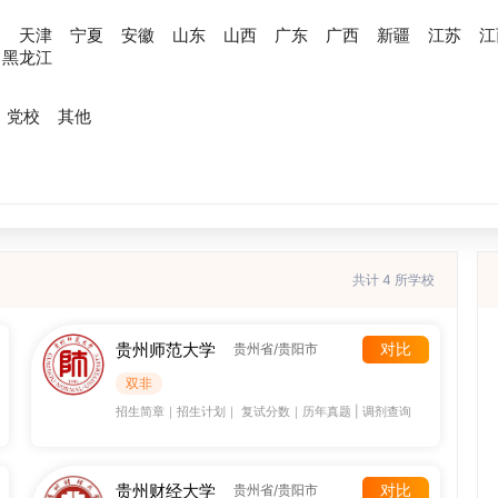
川
天津
宁夏
安徽
山东
山西
广东
广西
新疆
江苏
江
黑龙江
党校
其他
共计 4 所学校
贵州师范大学
对比
贵州省/贵阳市
双非
招生简章
｜
招生计划
｜
复试分数
｜
历年真题
|
调剂查询
贵州财经大学
对比
贵州省/贵阳市