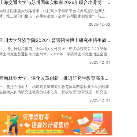
上海交通大学与苏州国家实验室2026年联合培养博士生专项计划招生简章
为服务国家重大战略需求，依托高水平科研平台培养高层次创新人
才，经上级部门批准，苏州实验室（全称“苏州国家实验室”）与上海
交通大学将于2026年继续合作开展博士研究生联合培养工作。该项
2025-12-02
目旨在选拔优秀学子，在材料及相关前沿交叉学科领域进行深度培
养。相关招生政策及安排说明如下。一、培养定位本项目致力于面向
国家战略发展方向，培育具备科学家素养、创新精神与科研能力，系
四川大学经济学院2026年普通招考博士研究生招生简章
统掌握学科前沿知识，能胜任高水平科学研究与技术开发工作的未来
领军人才。二、招生安排（一）招生学科范围涵盖材料科学与工程
一、招生计划根据四川大学相关文件要求，经济学院现公布2026年
（0805）、化学（0703）、电子科学与技术（0809）、材料与化
博士研究生普通招考招生简章。2026年，学院博士研究生招生全面
工（0856）、机械（0855）、电子信息（0854）等相关专业。
实行“申请-考核”机制。本年度计划招收博士研究生27名，具体导师
2025-12-01
（二）招生名额2026年度具体招生规模以国家最终下达计划为准，
招生计划详见学院官网发布的《四川大学经济学院2026年博士生招
首批拟招收联合培养博士生16名。具体招生院系及导师信息请见相关
生专业目录》。实际录取人数将根据国家最终下达的招生计划及考生
名录。（三）选拔途径共设置三种选拔方式，包括本科直博、硕博连
报名情况进行适当调整。除国家专项计划外，我院招收定向就业考生
西南林业大学：深化改革创新，推进研究生教育高质量发展
读与申请-考核制，将根据考生综合素质择优录取。（四）培养类别
的比例原则上不超过总计划的5%。全日制定向就业考生在基本修业
全部为全日制非定向就业博士研究生。三、培养模式与学位管理
年限内须全脱产在校学习。二、报考流程（一）报名资格1.申请人应
一、坚持立德树人，构建高质量研究生教育体系西南林业大学始终将
（一）学籍管理联合培养学生学籍隶属于上海交通大学，基本修业年
拥护中国共产党的领导，品德良好，遵纪守法，身心健康，并满足
立德树人作为研究生教育的根本任务，积极响应“教育强国，研究生
限按该校研究生学籍管理办法执行。（二）培养阶段划分培养过程分
《四川大学2026年博士研究生招生章程》中列出的各项基本条件。2.
教育何为”的时代命题。学校全面贯彻党的教育方针，以高质量党建
为两个主要阶段：第一阶段于上海交通大学完成课程学习；第二阶段
2025-12-01
具备较强的科研能力，并展现出良好的科研发展潜力。3.提交两份由
引领研究生思想政治教育，修订并印发了《研究生导师立德树人职责
进入苏州实验室，依托其重大科研任务开展课题研究与学位论文工
正高级职称专家亲笔书写的推荐信，专业领域需与报考专业相关，其
实施细则（2025年修订）》，推动导师发挥示范作用，引导学生树
作。（三）学历学位授予学生在规定年限内达到上海交通大学毕业及
中一份必须由报考导师出具。4.以同等学力身份报考者，其科研成果
立德才兼备、科技报国的远大志向，增强社会责任感和人文关怀，促
学位授予要求的，将获发上海交通大学博士研究生毕业证书并授予博
须同时符合以下两项要求：①以第一作者身份在报考学科领域内发
进个人成长与国家战略需求深度融合。同时，学校制定《关于进一步
士学位。四、项目特色与支持条件（一）高水平科研平台学生可参与
表期刊文章，其中至少1篇为A级、1篇为B级（期刊等级依据《四川
加强研究生教育管理工作的实施意见》，强化学风建设，深化科研诚
国家重大科研项目，接触材料领域大科学装置与人工智能辅助研发平
大学哲学社会科学期刊与应用成果分级方案》认定）；②作为主要
信与学术道德教育，弘扬科学精神。学校坚持“五育并举”育人理念，
台，获得前沿科研训练条件。（二）优质导师资源由包括院士在内的
完成人获得省部级二等奖及以上科研成果奖励（以证书为准），其中
通过德育铸魂、智育启智、体育强身、美育润心、劳育践行，全面培
资深科研人员组成导师团队，提供高水平学术指导，并支持参与国际