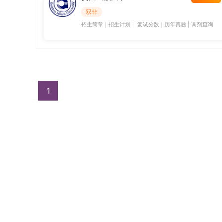
双非
招生简章
｜
招生计划
｜
复试分数
｜
历年真题
|
调剂查询
1