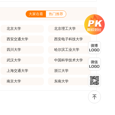
一等奖要求排名前五，二等奖要求排名前三。（二）网上报名及缴费
养能够担当民族复兴大任的高素质人才。（一）强化思想政治教育与
化学术交流。（三）优厚奖助待遇提供具有竞争力的助研津贴与生活
报名及缴费统一在网上进行，时间为2025年11月27日上午9:00至
导师队伍建设学校以党建引领为核心，将思想政治教育贯穿研究生培
补助，保障学生潜心学业与研究。（四）畅通发展渠道在培养过程中
2025年12月17日晚上10:00。考生须提前认真阅读学校及学院发布
养全过程。通过修订导师立德树人职责实施细则，明确导师在研究生
表现优异者，毕业后可优先获得苏州实验室的工作推荐机会。五、申
的招生章程、简章及专业目录，按规定完成报名及缴费。逾期未完成
大家在看
热门推荐
成长中的关键角色，推动形成以德为先、科研报国的育人氛围。在加
请条件与报名流程（一）基本申请条件不同选拔方式的申请者需满足
视为自动放弃。（三）申请材料提交符合报考条件的考生，需下载并
强学术规范和学风建设方面，学校持续开展学术诚信教育，营造风清
相应规定：本科直博生须符合上海交通大学推荐免试研究生相关要
填写《博士入学申请材料自查表》，按要求整理申请材料，确保材料
气正的学术环境。（二）完善“五育并举”育人机制学校系统推进德
求。硕博连读与申请-考核制申请者应满足当年度上海交通大学博士
齐全、顺序正确。所有纸质申请材料及自查表须于2025年12月22日
育、智育、体育、美育和劳育有机融合，构建全面发展的育人体系。
北京大学
北京理工大学
研究生招生的基本条件及各学院补充规定。（二）报名方式所有申请
上午10:00前寄达经济学院研究生招生办公室。重要提示：材料送达
通过课程教学、科研训练、社会实践等多种途径，提升研究生的综合
人须提前与意向导师沟通确认招生意向，并在达成一致后进行网上报
时间以签收时间为准，逾期不予受理；建议选择可靠快递方式邮寄；
素质，培养具有创新精神、实践能力和社会责任感的时代新人。二、
名：本科直博生须按规定时间登录国家推荐免试服务系统完成志愿填
西安交通大学
西安电子科技大学
请严格对照材料清单顺序整理提交。材料不全、不符合要求或存在弄
优化招生与学科结构，服务国家战略需求西南林业大学主动对接国家
报。硕博连读与申请-考核制考生需登录上海交通大学研招网报名系
虚作假者，资格审查将不予通过。所有提交材料不予退还。考生须对
重大战略和区域发展需要，不断优化学科布局与招生机制，提升研究
统，选择“国家实验室联培专项”，并选定名录内交大导师。（三）报
报名信息的真实性和准确性负责，报名信息一经确认提交，不得修
四川大学
哈尔滨工业大学
生教育服务经济社会发展的能力。目前，学校拥有4个一级学科博士
名时间节点本科直博生报名以学校通知为准；硕博连读与申请-考核
改。如确需修改，须在报名截止前重新填报。三、选拔与录取1.资格
点、1个博士专业学位点，以及17个一级学科硕士点和17个硕士专业
制设两批报名，第一批截止时间为2025年12月15日，第二批为2026
审查学院将依据网上报名信息及寄达的申请材料进行资格审查，核实
学位点。“十四五”期间，学校研究生规模实现显著增长，博士研究生
武汉大学
中国科学技术大学
年3月15日至4月20日，具体时间以报考学院通知为准。（四）材料
考生报考资格、材料完整性及缴费情况。审查结果预计于2025年12
规模增长达211%。在招生宣传方面，学校构建了“网络宣传+AI智能
提交申请人须按学校及报考学院要求，如实提交全部申请材料并完成
月下旬在学院网站公布。2.材料评议学院将组织专家组对通过资格审
咨询+现场答疑”三位一体的招生宣传平台，持续推进招生模式改革。
线上报名程序。六、考核与录取考核工作由上海交通大学相关学院与
查的考生材料进行评议并打分，满分为100分。评议结果预计于2026
上海交通大学
浙江大学
2024年起全面推行“申请-考核”制博士招生，2025年进一步拓展“直
苏州实验室联合组织，具体考核形式、内容及流程以学院后续公布的
年1月中上旬公布。学院将根据材料评议成绩及招生计划，确定进入
博”“硕博连读”等多元招生渠道。在学科专业调整方面，学校实施存量
方案为准。录取时将对考生进行全面考察，学术能力与思想品德并
复试的考生名单。同等学力报考者须参加学校统一组织的政治理论考
专业优化行动，压缩或撤销生源不足专业，将非全日制招生计划向需
南京大学
东南大学
重，报名及考核期间有违规或学术不端行为者将按有关规定处理。
试，具体时间地点另行通知，成绩合格线为60分。非同等学力考生无
求旺盛的学科倾斜；同时加快推进急需学科专业建设，陆续开展“生
七、其他事项（一）入学时间预计为2026年春季或秋季学期。
需参加。3.复试安排复试环节将对考生的思想品德、专业素养、外语
物与医药”“低空技术与工程”等新兴专业招生。学校还深化科教融合，
（二）费用与奖助学费标准按上海交通大学相关规定执行；学生在读
能力、创新意识及综合素质进行全面考察。复试分为笔试与面试两部
单列专项招生计划，与中国科学院昆明植物研究所、西双版纳热带植
期间享受学校与实验室共同提供的奖助学金待遇。（三）住宿安排课
分：笔试科目为“经济学综合”，适用于理论经济学与应用经济学各专
物园等科研机构开展联合培养，探索跨学科、跨机构的研究生培养新
程学习阶段由学校协调住宿；进入实验室科研阶段后，由苏州实验室
业，形式为闭卷，时长为3小时，满分100分。面试环节要求考生准
机制。（一）推进招生制度改革与生源质量提升学校建立多元化招生
统筹安排住宿。（四）未尽事宜参照上海交通大学2026年博士研究
备10—15分钟的PPT报告，内容应涵盖个人科研经历、研究成果及博
宣传与咨询平台，提升生源质量。推行“申请-考核”制博士招生，并
生招生章程及相关细则执行。相关推荐：上海市复旦大学MBA 华东
士阶段研究设想等。复试成绩按百分制计算，笔试与面试成绩各占
拓展直博与硕博连读渠道，增强招生方式的灵活性与针对性。（二）
理工大学MBA 浙江省浙江工业大学MBA
50%，计算公式为：复试成绩 = (笔试成绩 + 面试成绩) ÷ 2。复试成
优化学科专业布局通过撤销合并低效专业、加强社会急需学科建设，