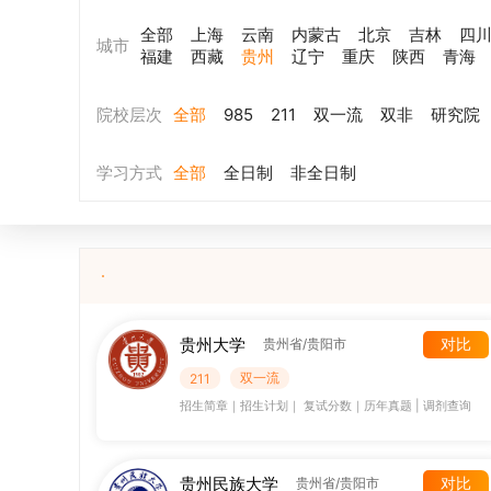
全部
上海
云南
内蒙古
北京
吉林
四
城市
福建
西藏
贵州
辽宁
重庆
陕西
青海
院校层次
全部
985
211
双一流
双非
研究院
学习方式
全部
全日制
非全日制
贵州大学
对比
贵州省/贵阳市
双一流
211
招生简章
｜
招生计划
｜
复试分数
｜
历年真题
|
调剂查询
贵州民族大学
对比
贵州省/贵阳市