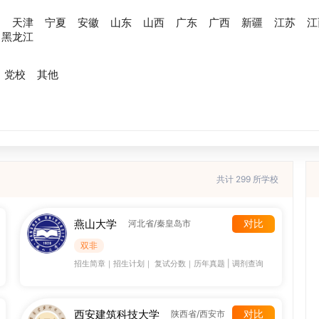
川
天津
宁夏
安徽
山东
山西
广东
广西
新疆
江苏
江
黑龙江
党校
其他
共计 299 所学校
燕山大学
对比
河北省/秦皇岛市
双非
招生简章
｜
招生计划
｜
复试分数
｜
历年真题
|
调剂查询
西安建筑科技大学
对比
陕西省/西安市