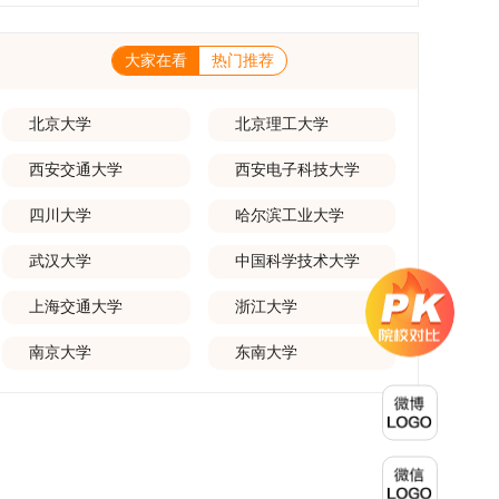
一等奖要求排名前五，二等奖要求排名前三。（二）网上报名及缴费
养能够担当民族复兴大任的高素质人才。（一）强化思想政治教育与
化学术交流。（三）优厚奖助待遇提供具有竞争力的助研津贴与生活
报名及缴费统一在网上进行，时间为2025年11月27日上午9:00至
导师队伍建设学校以党建引领为核心，将思想政治教育贯穿研究生培
补助，保障学生潜心学业与研究。（四）畅通发展渠道在培养过程中
2025年12月17日晚上10:00。考生须提前认真阅读学校及学院发布
养全过程。通过修订导师立德树人职责实施细则，明确导师在研究生
表现优异者，毕业后可优先获得苏州实验室的工作推荐机会。五、申
的招生章程、简章及专业目录，按规定完成报名及缴费。逾期未完成
大家在看
热门推荐
成长中的关键角色，推动形成以德为先、科研报国的育人氛围。在加
请条件与报名流程（一）基本申请条件不同选拔方式的申请者需满足
视为自动放弃。（三）申请材料提交符合报考条件的考生，需下载并
强学术规范和学风建设方面，学校持续开展学术诚信教育，营造风清
相应规定：本科直博生须符合上海交通大学推荐免试研究生相关要
填写《博士入学申请材料自查表》，按要求整理申请材料，确保材料
气正的学术环境。（二）完善“五育并举”育人机制学校系统推进德
求。硕博连读与申请-考核制申请者应满足当年度上海交通大学博士
齐全、顺序正确。所有纸质申请材料及自查表须于2025年12月22日
育、智育、体育、美育和劳育有机融合，构建全面发展的育人体系。
北京大学
北京理工大学
研究生招生的基本条件及各学院补充规定。（二）报名方式所有申请
上午10:00前寄达经济学院研究生招生办公室。重要提示：材料送达
通过课程教学、科研训练、社会实践等多种途径，提升研究生的综合
人须提前与意向导师沟通确认招生意向，并在达成一致后进行网上报
时间以签收时间为准，逾期不予受理；建议选择可靠快递方式邮寄；
素质，培养具有创新精神、实践能力和社会责任感的时代新人。二、
名：本科直博生须按规定时间登录国家推荐免试服务系统完成志愿填
西安交通大学
西安电子科技大学
请严格对照材料清单顺序整理提交。材料不全、不符合要求或存在弄
优化招生与学科结构，服务国家战略需求西南林业大学主动对接国家
报。硕博连读与申请-考核制考生需登录上海交通大学研招网报名系
虚作假者，资格审查将不予通过。所有提交材料不予退还。考生须对
重大战略和区域发展需要，不断优化学科布局与招生机制，提升研究
统，选择“国家实验室联培专项”，并选定名录内交大导师。（三）报
报名信息的真实性和准确性负责，报名信息一经确认提交，不得修
四川大学
哈尔滨工业大学
生教育服务经济社会发展的能力。目前，学校拥有4个一级学科博士
名时间节点本科直博生报名以学校通知为准；硕博连读与申请-考核
改。如确需修改，须在报名截止前重新填报。三、选拔与录取1.资格
点、1个博士专业学位点，以及17个一级学科硕士点和17个硕士专业
制设两批报名，第一批截止时间为2025年12月15日，第二批为2026
审查学院将依据网上报名信息及寄达的申请材料进行资格审查，核实
学位点。“十四五”期间，学校研究生规模实现显著增长，博士研究生
武汉大学
中国科学技术大学
年3月15日至4月20日，具体时间以报考学院通知为准。（四）材料
考生报考资格、材料完整性及缴费情况。审查结果预计于2025年12
规模增长达211%。在招生宣传方面，学校构建了“网络宣传+AI智能
提交申请人须按学校及报考学院要求，如实提交全部申请材料并完成
月下旬在学院网站公布。2.材料评议学院将组织专家组对通过资格审
咨询+现场答疑”三位一体的招生宣传平台，持续推进招生模式改革。
线上报名程序。六、考核与录取考核工作由上海交通大学相关学院与
查的考生材料进行评议并打分，满分为100分。评议结果预计于2026
上海交通大学
浙江大学
2024年起全面推行“申请-考核”制博士招生，2025年进一步拓展“直
苏州实验室联合组织，具体考核形式、内容及流程以学院后续公布的
年1月中上旬公布。学院将根据材料评议成绩及招生计划，确定进入
博”“硕博连读”等多元招生渠道。在学科专业调整方面，学校实施存量
方案为准。录取时将对考生进行全面考察，学术能力与思想品德并
复试的考生名单。同等学力报考者须参加学校统一组织的政治理论考
专业优化行动，压缩或撤销生源不足专业，将非全日制招生计划向需
南京大学
东南大学
重，报名及考核期间有违规或学术不端行为者将按有关规定处理。
试，具体时间地点另行通知，成绩合格线为60分。非同等学力考生无
求旺盛的学科倾斜；同时加快推进急需学科专业建设，陆续开展“生
七、其他事项（一）入学时间预计为2026年春季或秋季学期。
需参加。3.复试安排复试环节将对考生的思想品德、专业素养、外语
物与医药”“低空技术与工程”等新兴专业招生。学校还深化科教融合，
（二）费用与奖助学费标准按上海交通大学相关规定执行；学生在读
能力、创新意识及综合素质进行全面考察。复试分为笔试与面试两部
单列专项招生计划，与中国科学院昆明植物研究所、西双版纳热带植
期间享受学校与实验室共同提供的奖助学金待遇。（三）住宿安排课
分：笔试科目为“经济学综合”，适用于理论经济学与应用经济学各专
物园等科研机构开展联合培养，探索跨学科、跨机构的研究生培养新
程学习阶段由学校协调住宿；进入实验室科研阶段后，由苏州实验室
业，形式为闭卷，时长为3小时，满分100分。面试环节要求考生准
机制。（一）推进招生制度改革与生源质量提升学校建立多元化招生
统筹安排住宿。（四）未尽事宜参照上海交通大学2026年博士研究
备10—15分钟的PPT报告，内容应涵盖个人科研经历、研究成果及博
宣传与咨询平台，提升生源质量。推行“申请-考核”制博士招生，并
生招生章程及相关细则执行。相关推荐：上海市复旦大学MBA 华东
士阶段研究设想等。复试成绩按百分制计算，笔试与面试成绩各占
拓展直博与硕博连读渠道，增强招生方式的灵活性与针对性。（二）
理工大学MBA 浙江省浙江工业大学MBA
50%，计算公式为：复试成绩 = (笔试成绩 + 面试成绩) ÷ 2。复试成
优化学科专业布局通过撤销合并低效专业、加强社会急需学科建设，