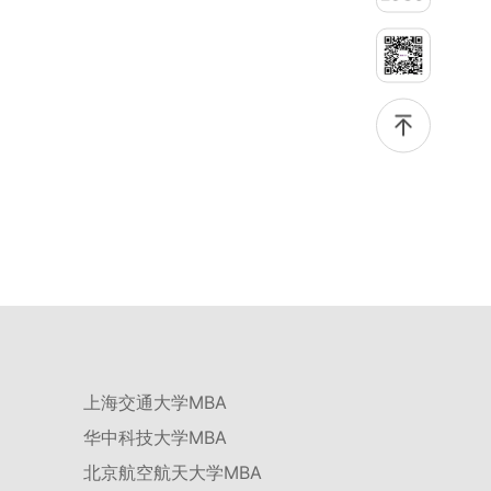
绩低于60分者不予录取。同等学力考生复试期间须加试两门本专业硕
学校不断优化学科结构。面向国家战略和产业需求，加快布局新兴交
士学位主干课程，考试形式为笔试，具体科目见复试通知。4.思想政
叉学科，推动学科专业体系动态优化。（三）深化科教融合与协同育
治与品德考核复试期间将同步进行思想政治素质和品德考核，重点考
人学校与高水平科研机构共建联合培养平台，打破传统院系壁垒，促
察考生的政治态度、道德品质、诚信状况、遵纪守法表现等。拟录取
进科研资源与人才培养深度融合，提升研究生的科研创新能力与实践
名单确定后，学院将向考生所在单位调取人事档案及现实表现材料进
能力。三、深化培养模式改革，提升研究生教育质量西南林业大学将
行复核。考核不合格者不予录取。四、录取办法1.考生总成绩由材料
教育、科技、人才协同发展的理念贯穿研究生培养全过程，着力提升
评议成绩和复试成绩加权得出，具体计算公式为：总成绩 = 材料评议
人才自主培养质量。学校实行学术学位与专业学位研究生分类培养，
成绩 × 50% + 复试成绩 × 50%。2.录取工作坚持“全面衡量、择优录
优化前者课程体系的理论深度，强化后者课程的应用性与实践性。在
取、保证质量、宁缺毋滥”原则，根据招生计划、考生总成绩、思想
产教融合方面，学校出台《科技小院管理办法》《研究生联合培养基
政治表现及身心健康状况等因素确定拟录取名单。3.拟录取考生须在
地建设管理办法》等文件，明确产学研一体化培养定位。目前已建成
规定时间内提交符合要求的体检报告（二级甲等及以上医院或四川大
8个省级科技小院，其中2个获省级专项资金支持。专业学位案例库建
学校医院出具），体检标准按教育部及学校相关规定执行。4.拟录取
设成效显著，1个项目入选教育部主题案例库，“十四五”以来获批省
名单经网上公示，并完成体检、政审、调档等程序后，学院将向合格
级案例库项目70余项、省级优质课程近50门。2025年，学校专项投
考生寄发录取通知书。
入60余万元设立研究生科研创新基金，支持学生开展前沿研究。学校
还设立“香樟学术讲坛”，拓展学生学术视野。通过系列改革，研究生
科研创新与学科竞赛成果丰硕：2024年，研究生以第一作者发表的
三检索论文占比达91.55%；在“中国研究生创新实践大赛”等赛事中，
获国家级奖项30余项、省级奖项200余项。（一）推进分类培养与课
程体系建设学校根据学术学位与专业学位不同定位，构建差异化的课
程与培养体系，强化学术型人才的理论素养和专业型人才的实践能
力。（二）加强产教融合与平台建设通过科技小院、联合培养基地等
上海交通大学MBA
载体，推动校企、校所协同育人，提升研究生解决实际问题的能力。
案例库与优质课程建设为高质量教学提供支撑。（三）支持科研创新
华中科技大学MBA
与学术交流学校设立专项科研基金，举办高水平学术讲座，鼓励研究
生参与创新实践。近年来，研究生在论文发表与学科竞赛方面取得一
北京航空航天大学MBA
系列突破，体现了培养质量的显著提升。