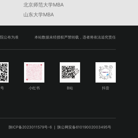
北京师范大学MBA
山东大学MBA
院公布为准
本站数据未经授权严禁转载，违者将依法追究责任
众号
小红书
B站
抖音
陕ICP备2023011579号-6
陕公网安备61019002003495号