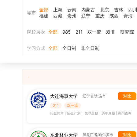
全部
上海
云南
内蒙古
北京
吉林
四
城市
福建
西藏
贵州
辽宁
重庆
陕西
青海
院校层次
全部
985
211
双一流
双非
研究院
学习方式
全部
全日制
非全日制
大连海事大学
对比
辽宁省/大连市
双一流
211
招生简章
｜
招生计划
｜
复试分数
｜
历年真题
|
调剂查询
东北林业大学
对比
黑龙江省/哈尔滨市