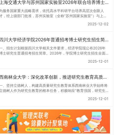
上海交通大学与苏州国家实验室2026年联合培养博士生专项计划招生简章
为服务国家重大战略需求，依托高水平科研平台培养高层次创新人
才，经上级部门批准，苏州实验室（全称“苏州国家实验室”）与上海
交通大学将于2026年继续合作开展博士研究生联合培养工作。该项
2025-12-02
目旨在选拔优秀学子，在材料及相关前沿交叉学科领域进行深度培
养。相关招生政策及安排说明如下。一、培养定位本项目致力于面向
国家战略发展方向，培育具备科学家素养、创新精神与科研能力，系
四川大学经济学院2026年普通招考博士研究生招生简章
统掌握学科前沿知识，能胜任高水平科学研究与技术开发工作的未来
领军人才。二、招生安排（一）招生学科范围涵盖材料科学与工程
一、招生计划根据四川大学相关文件要求，经济学院现公布2026年
（0805）、化学（0703）、电子科学与技术（0809）、材料与化
博士研究生普通招考招生简章。2026年，学院博士研究生招生全面
工（0856）、机械（0855）、电子信息（0854）等相关专业。
实行“申请-考核”机制。本年度计划招收博士研究生27名，具体导师
2025-12-01
（二）招生名额2026年度具体招生规模以国家最终下达计划为准，
招生计划详见学院官网发布的《四川大学经济学院2026年博士生招
首批拟招收联合培养博士生16名。具体招生院系及导师信息请见相关
生专业目录》。实际录取人数将根据国家最终下达的招生计划及考生
名录。（三）选拔途径共设置三种选拔方式，包括本科直博、硕博连
报名情况进行适当调整。除国家专项计划外，我院招收定向就业考生
西南林业大学：深化改革创新，推进研究生教育高质量发展
读与申请-考核制，将根据考生综合素质择优录取。（四）培养类别
的比例原则上不超过总计划的5%。全日制定向就业考生在基本修业
全部为全日制非定向就业博士研究生。三、培养模式与学位管理
年限内须全脱产在校学习。二、报考流程（一）报名资格1.申请人应
一、坚持立德树人，构建高质量研究生教育体系西南林业大学始终将
（一）学籍管理联合培养学生学籍隶属于上海交通大学，基本修业年
拥护中国共产党的领导，品德良好，遵纪守法，身心健康，并满足
立德树人作为研究生教育的根本任务，积极响应“教育强国，研究生
限按该校研究生学籍管理办法执行。（二）培养阶段划分培养过程分
《四川大学2026年博士研究生招生章程》中列出的各项基本条件。2.
教育何为”的时代命题。学校全面贯彻党的教育方针，以高质量党建
为两个主要阶段：第一阶段于上海交通大学完成课程学习；第二阶段
2025-12-01
具备较强的科研能力，并展现出良好的科研发展潜力。3.提交两份由
引领研究生思想政治教育，修订并印发了《研究生导师立德树人职责
进入苏州实验室，依托其重大科研任务开展课题研究与学位论文工
正高级职称专家亲笔书写的推荐信，专业领域需与报考专业相关，其
实施细则（2025年修订）》，推动导师发挥示范作用，引导学生树
作。（三）学历学位授予学生在规定年限内达到上海交通大学毕业及
中一份必须由报考导师出具。4.以同等学力身份报考者，其科研成果
立德才兼备、科技报国的远大志向，增强社会责任感和人文关怀，促
学位授予要求的，将获发上海交通大学博士研究生毕业证书并授予博
须同时符合以下两项要求：①以第一作者身份在报考学科领域内发
进个人成长与国家战略需求深度融合。同时，学校制定《关于进一步
士学位。四、项目特色与支持条件（一）高水平科研平台学生可参与
表期刊文章，其中至少1篇为A级、1篇为B级（期刊等级依据《四川
加强研究生教育管理工作的实施意见》，强化学风建设，深化科研诚
国家重大科研项目，接触材料领域大科学装置与人工智能辅助研发平
大学哲学社会科学期刊与应用成果分级方案》认定）；②作为主要
信与学术道德教育，弘扬科学精神。学校坚持“五育并举”育人理念，
台，获得前沿科研训练条件。（二）优质导师资源由包括院士在内的
完成人获得省部级二等奖及以上科研成果奖励（以证书为准），其中
通过德育铸魂、智育启智、体育强身、美育润心、劳育践行，全面培
资深科研人员组成导师团队，提供高水平学术指导，并支持参与国际